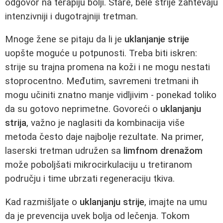
odgovor na terapiju bolji. Stare, bele strije zahtevaju
intenzivniji i dugotrajniji tretman.
Mnoge žene se pitaju da li je
uklanjanje strije
uopšte moguće u potpunosti. Treba biti iskren:
strije su trajna promena na koži i ne mogu nestati
stoprocentno. Međutim, savremeni tretmani ih
mogu učiniti znatno manje vidljivim - ponekad toliko
da su gotovo neprimetne. Govoreći o
uklanjanju
strija
, važno je naglasiti da kombinacija više
metoda često daje najbolje rezultate. Na primer,
laserski tretman udružen sa
limfnom drenažom
može poboljšati mikrocirkulaciju u tretiranom
području i time ubrzati regeneraciju tkiva.
Kad razmišljate o
uklanjanju strije
, imajte na umu
da je prevencija uvek bolja od lečenja. Tokom