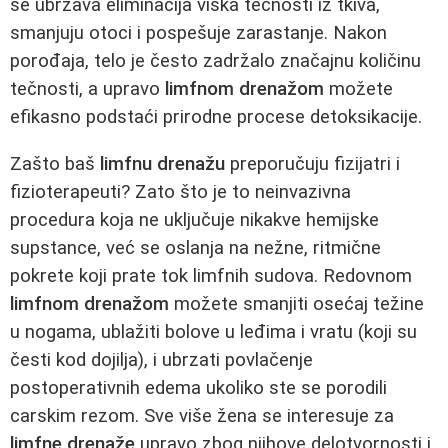
se ubrzava eliminacija viška tečnosti iz tkiva,
smanjuju otoci i pospešuje zarastanje. Nakon
porođaja, telo je često zadržalo značajnu količinu
tečnosti, a upravo
limfnom drenažom
možete
efikasno podstaći prirodne procese detoksikacije.
Zašto baš
limfnu drenažu
preporučuju fizijatri i
fizioterapeuti? Zato što je to neinvazivna
procedura koja ne uključuje nikakve hemijske
supstance, već se oslanja na nežne, ritmične
pokrete koji prate tok limfnih sudova. Redovnom
limfnom drenažom
možete smanjiti osećaj težine
u nogama, ublažiti bolove u leđima i vratu (koji su
česti kod dojilja), i ubrzati povlačenje
postoperativnih edema ukoliko ste se porodili
carskim rezom. Sve više žena se interesuje za
limfne drenaže
upravo zbog njihove delotvornosti i