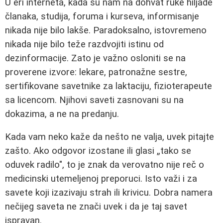
U eri interneta, kada su nam na dohvat ruke hiljade
članaka, studija, foruma i kurseva, informisanje
nikada nije bilo lakše. Paradoksalno, istovremeno
nikada nije bilo teže razdvojiti istinu od
dezinformacije. Zato je važno osloniti se na
proverene izvore: lekare, patronažne sestre,
sertifikovane savetnike za laktaciju, fizioterapeute
sa licencom. Njihovi saveti zasnovani su na
dokazima, a ne na predanju.
Kada vam neko kaže da nešto ne valja, uvek pitajte
zašto. Ako odgovor izostane ili glasi „tako se
oduvek radilo", to je znak da verovatno nije reč o
medicinski utemeljenoj preporuci. Isto važi i za
savete koji izazivaju strah ili krivicu. Dobra namera
nečijeg saveta ne znači uvek i da je taj savet
ispravan.