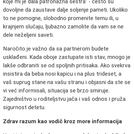
koje mi je dala patronažna sestra" - često su
dovoljne da zaustave dalje soljenje pameti. Ukoliko
to ne pomogne, slobodno promenite temu ili, u
krajnjem slučaju, ljubazno zamolite da vam se ne
dele neželjeni saveti.
Naročito je važno da sa partnerom budete
usklađeni. Kada oboje zastupate isti stav, mnogo je
lakše odbraniti se od spoljnih pritisaka. Ako svekrva
insistira da beba nosi kapicu i na plus trideset, a
vaš suprug stane na vašu stranu i objasni da ste se
vi već informisali, situacija se brzo smiruje.
Zajedništvo u roditeljstvu jača i vaš odnos i pruža
sigurnost detetu.
Zdrav razum kao vodič kroz more informacija