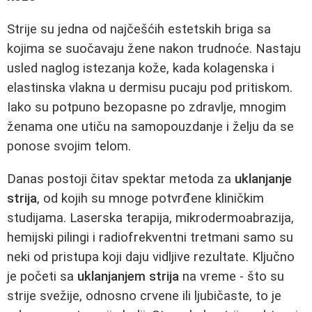
Strije su jedna od najčešćih estetskih briga sa
kojima se suočavaju žene nakon trudnoće. Nastaju
usled naglog istezanja kože, kada kolagenska i
elastinska vlakna u dermisu pucaju pod pritiskom.
Iako su potpuno bezopasne po zdravlje, mnogim
ženama one utiču na samopouzdanje i želju da se
ponose svojim telom.
Danas postoji čitav spektar metoda za
uklanjanje
strija
, od kojih su mnoge potvrđene kliničkim
studijama. Laserska terapija, mikrodermoabrazija,
hemijski pilingi i radiofrekventni tretmani samo su
neki od pristupa koji daju vidljive rezultate. Ključno
je početi sa
uklanjanjem strija
na vreme - što su
strije svežije, odnosno crvene ili ljubičaste, to je