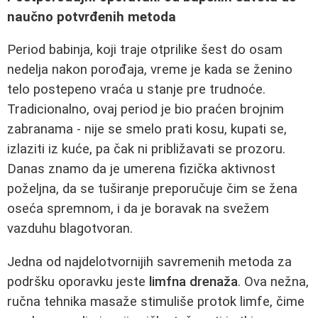
naučno potvrđenih metoda
Period babinja, koji traje otprilike šest do osam
nedelja nakon porođaja, vreme je kada se ženino
telo postepeno vraća u stanje pre trudnoće.
Tradicionalno, ovaj period je bio praćen brojnim
zabranama - nije se smelo prati kosu, kupati se,
izlaziti iz kuće, pa čak ni približavati se prozoru.
Danas znamo da je umerena fizička aktivnost
poželjna, da se tuširanje preporučuje čim se žena
oseća spremnom, i da je boravak na svežem
vazduhu blagotvoran.
Jedna od najdelotvornijih savremenih metoda za
podršku oporavku jeste
limfna drenaža
. Ova nežna,
ručna tehnika masaže stimuliše protok limfe, čime