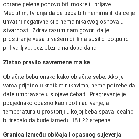
oprane pelene ponovo biti mokre ili prljave.
Međutim, tvrdnja da će beba biti nemirna ili da će je
uhvatiti negativne sile nema nikakvog osnova u
stvarnosti. Zdrav razum nam govori da je
prostiranje veša u vešernici ili na sušilici potpuno
prihvatljivo, bez obzira na doba dana.
Zlatno pravilo savremene majke
Oblačite bebu onako kako oblačite sebe. Ako je
vama prijatno u kratkim rukavima, nema potrebe da
dete umotavate u slojeve ćebadi. Pregrevanje je
podjednako opasno kao i pothlađivanje, a
temperatura u prostoriji u kojoj beba spava idealno
bi trebalo da bude između 18 i 22 stepena.
Granica između običaja i opasnog sujeverja