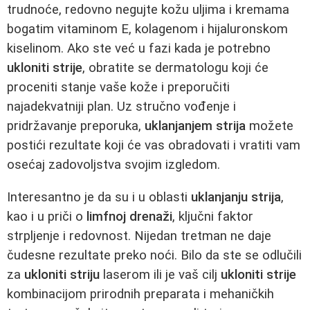
trudnoće, redovno negujte kožu uljima i kremama
bogatim vitaminom E, kolagenom i hijaluronskom
kiselinom. Ako ste već u fazi kada je potrebno
ukloniti strije
, obratite se dermatologu koji će
proceniti stanje vaše kože i preporučiti
najadekvatniji plan. Uz stručno vođenje i
pridržavanje preporuka,
uklanjanjem strija
možete
postići rezultate koji će vas obradovati i vratiti vam
osećaj zadovoljstva svojim izgledom.
Interesantno je da su i u oblasti
uklanjanju strija
,
kao i u priči o
limfnoj drenaži
, ključni faktor
strpljenje i redovnost. Nijedan tretman ne daje
čudesne rezultate preko noći. Bilo da ste se odlučili
za
ukloniti striju
laserom ili je vaš cilj
ukloniti strije
kombinacijom prirodnih preparata i mehaničkih