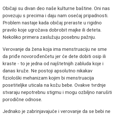
Običaji su divan deo naše kulturne baštine. Oni nas
povezuju s precima i daju nam osećaj pripadnosti.
Problem nastaje kada običaj preraste u rigidno
pravilo koje ugrožava dobrobit majke ili deteta.
Nekoliko primera zaslužuju posebnu pažnju.
Verovanje da žena koja ima menstruaciju ne sme
da priđe novorođenčetu jer će dete dobiti osip ili
kraste - to je jedna od najštetnijih zabluda koje i
danas kruže. Ne postoji apsolutno nikakav
fiziološki mehanizam kojim bi menstruacija
posetiteljke uticala na kožu bebe. Ovakve tvrdnje
stvaraju nepotrebnu stigmu i mogu ozbiljno narušiti
porodične odnose.
Jednako je zabrinjavajuće i verovanje da se bebi ne