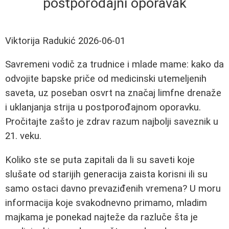
postporođajni oporavak
Viktorija Radukić
2026-06-01
Savremeni vodič za trudnice i mlade mame: kako da
odvojite bapske priče od medicinski utemeljenih
saveta, uz poseban osvrt na značaj limfne drenaže
i uklanjanja strija u postporođajnom oporavku.
Pročitajte zašto je zdrav razum najbolji saveznik u
21. veku.
Koliko ste se puta zapitali da li su saveti koje
slušate od starijih generacija zaista korisni ili su
samo ostaci davno prevaziđenih vremena? U moru
informacija koje svakodnevno primamo, mladim
majkama je ponekad najteže da razluče šta je