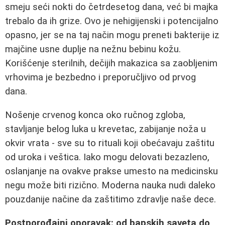
smeju seći nokti do četrdesetog dana, već bi majka
trebalo da ih grize. Ovo je nehigijenski i potencijalno
opasno, jer se na taj način mogu preneti bakterije iz
majčine usne duplje na nežnu bebinu kožu.
Korišćenje sterilnih, dečijih makazica sa zaobljenim
vrhovima je bezbedno i preporučljivo od prvog
dana.
Nošenje crvenog konca oko ručnog zgloba,
stavljanje belog luka u krevetac, zabijanje noža u
okvir vrata - sve su to rituali koji obećavaju zaštitu
od uroka i veštica. Iako mogu delovati bezazleno,
oslanjanje na ovakve prakse umesto na medicinsku
negu može biti rizično. Moderna nauka nudi daleko
pouzdanije načine da zaštitimo zdravlje naše dece.
Postporođajni oporavak: od bapskih saveta do