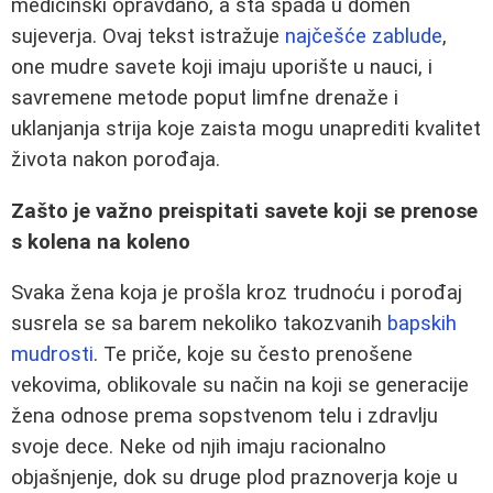
medicinski opravdano, a šta spada u domen
sujeverja. Ovaj tekst istražuje
najčešće zablude
,
one mudre savete koji imaju uporište u nauci, i
savremene metode poput limfne drenaže i
uklanjanja strija koje zaista mogu unaprediti kvalitet
života nakon porođaja.
Zašto je važno preispitati savete koji se prenose
s kolena na koleno
Svaka žena koja je prošla kroz trudnoću i porođaj
susrela se sa barem nekoliko takozvanih
bapskih
mudrosti
. Te priče, koje su često prenošene
vekovima, oblikovale su način na koji se generacije
žena odnose prema sopstvenom telu i zdravlju
svoje dece. Neke od njih imaju racionalno
objašnjenje, dok su druge plod praznoverja koje u