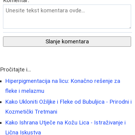
Komentar:
Slanje komentara
Pročitajte i...
Hiperpigmentacija na licu: Konačno rešenje za
fleke i melazmu
Kako Ukloniti Ožiljke i Fleke od Bubuljica - Prirodni i
Kozmetički Tretmani
Kako Ishrana Utječe na Kožu Lica - Istraživanje i
Lična Iskustva