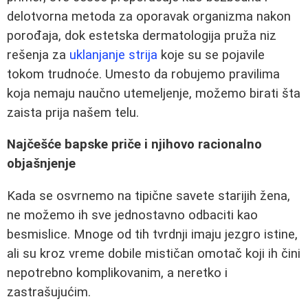
delotvorna metoda za oporavak organizma nakon
porođaja, dok estetska dermatologija pruža niz
rešenja za
uklanjanje strija
koje su se pojavile
tokom trudnoće. Umesto da robujemo pravilima
koja nemaju naučno utemeljenje, možemo birati šta
zaista prija našem telu.
Najčešće bapske priče i njihovo racionalno
objašnjenje
Kada se osvrnemo na tipične savete starijih žena,
ne možemo ih sve jednostavno odbaciti kao
besmislice. Mnoge od tih tvrdnji imaju jezgro istine,
ali su kroz vreme dobile mističan omotač koji ih čini
nepotrebno komplikovanim, a neretko i
zastrašujućim.