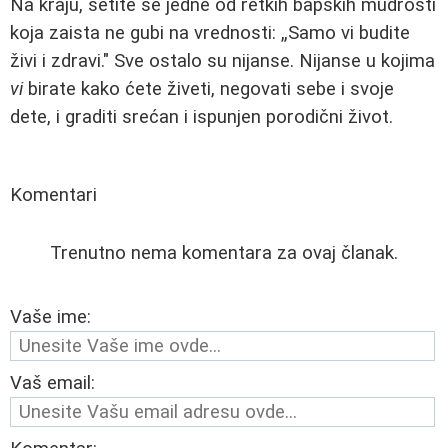
Na kraju, setite se jedne od retkih bapskih mudrosti
koja zaista ne gubi na vrednosti: „Samo vi budite
živi i zdravi." Sve ostalo su nijanse. Nijanse u kojima
vi
birate kako ćete živeti, negovati sebe i svoje
dete, i graditi srećan i ispunjen porodični život.
Komentari
Trenutno nema komentara za ovaj članak.
Vaše ime:
Vaš email: