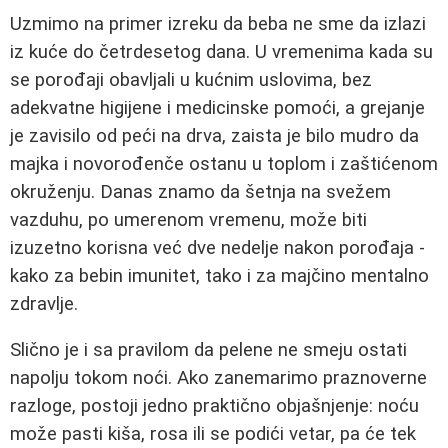
Uzmimo na primer izreku da beba ne sme da izlazi
iz kuće do četrdesetog dana. U vremenima kada su
se porođaji obavljali u kućnim uslovima, bez
adekvatne higijene i medicinske pomoći, a grejanje
je zavisilo od peći na drva, zaista je bilo mudro da
majka i novorođenče ostanu u toplom i zaštićenom
okruženju. Danas znamo da šetnja na svežem
vazduhu, po umerenom vremenu, može biti
izuzetno korisna već dve nedelje nakon porođaja -
kako za bebin imunitet, tako i za majčino mentalno
zdravlje.
Slično je i sa pravilom da pelene ne smeju ostati
napolju tokom noći. Ako zanemarimo praznoverne
razloge, postoji jedno praktično objašnjenje: noću
može pasti kiša, rosa ili se podići vetar, pa će tek