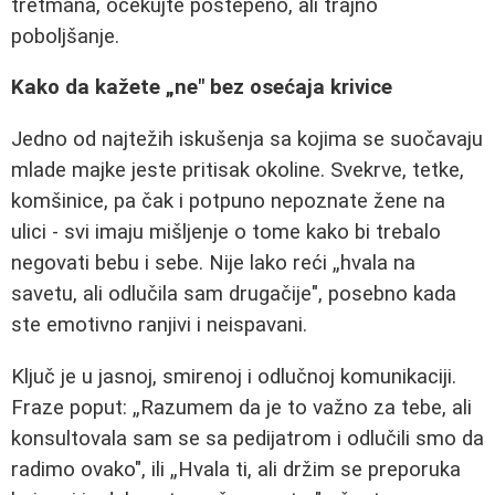
tretmana, očekujte postepeno, ali trajno
poboljšanje.
Kako da kažete „ne" bez osećaja krivice
Jedno od najtežih iskušenja sa kojima se suočavaju
mlade majke jeste pritisak okoline. Svekrve, tetke,
komšinice, pa čak i potpuno nepoznate žene na
ulici - svi imaju mišljenje o tome kako bi trebalo
negovati bebu i sebe. Nije lako reći „hvala na
savetu, ali odlučila sam drugačije", posebno kada
ste emotivno ranjivi i neispavani.
Ključ je u jasnoj, smirenoj i odlučnoj komunikaciji.
Fraze poput: „Razumem da je to važno za tebe, ali
konsultovala sam se sa pedijatrom i odlučili smo da
radimo ovako", ili „Hvala ti, ali držim se preporuka