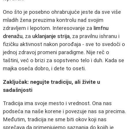
Ono što je posebno ohrabrujuće jeste da sve više
mladih žena preuzima kontrolu nad svojim
zdravljem i lepotom. Interesovanje za
limfnu
drenažu
, za
uklanjanje strija
, za pravilnu ishranu i
fizičku aktivnost nakon porođaja - sve to svedoči o
jednoj zdravoj promeni paradigme. Nije reč o
taštini, već o brizi za sopstveno telo i duh. Kada se
majka oseća dobro, i dete to oseti.
Zaključak: negujte tradiciju, ali živite u
sadašnjosti
Tradicija ima svoje mesto i vrednost. Ona nas
podseća na naše korene i povezuje nas sa precima.
Međutim, tradicija ne sme biti okov koji nas
sprečava da primenjujemo saznanja do kojih je