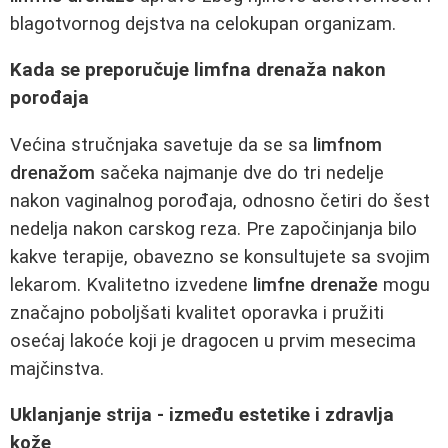
blagotvornog dejstva na celokupan organizam.
Kada se preporučuje limfna drenaža nakon
porođaja
Većina stručnjaka savetuje da se sa
limfnom
drenažom
sačeka najmanje dve do tri nedelje
nakon vaginalnog porođaja, odnosno četiri do šest
nedelja nakon carskog reza. Pre započinjanja bilo
kakve terapije, obavezno se konsultujete sa svojim
lekarom. Kvalitetno izvedene
limfne drenaže
mogu
značajno poboljšati kvalitet oporavka i pružiti
osećaj lakoće koji je dragocen u prvim mesecima
majčinstva.
Uklanjanje strija - između estetike i zdravlja
kože