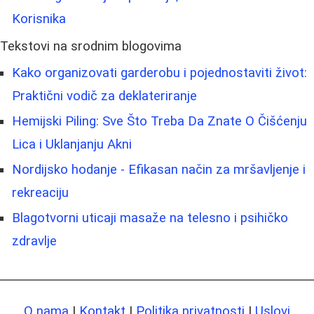
Korisnika
Tekstovi na srodnim blogovima
Kako organizovati garderobu i pojednostaviti život:
Praktični vodič za deklateriranje
Hemijski Piling: Sve Što Treba Da Znate O Čišćenju
Lica i Uklanjanju Akni
Nordijsko hodanje - Efikasan način za mršavljenje i
rekreaciju
Blagotvorni uticaji masaže na telesno i psihičko
zdravlje
O nama
|
Kontakt
|
Politika privatnosti
|
Uslovi