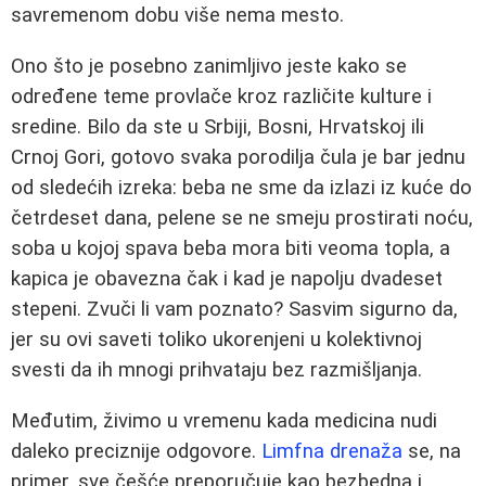
savremenom dobu više nema mesto.
Ono što je posebno zanimljivo jeste kako se
određene teme provlače kroz različite kulture i
sredine. Bilo da ste u Srbiji, Bosni, Hrvatskoj ili
Crnoj Gori, gotovo svaka porodilja čula je bar jednu
od sledećih izreka: beba ne sme da izlazi iz kuće do
četrdeset dana, pelene se ne smeju prostirati noću,
soba u kojoj spava beba mora biti veoma topla, a
kapica je obavezna čak i kad je napolju dvadeset
stepeni. Zvuči li vam poznato? Sasvim sigurno da,
jer su ovi saveti toliko ukorenjeni u kolektivnoj
svesti da ih mnogi prihvataju bez razmišljanja.
Međutim, živimo u vremenu kada medicina nudi
daleko preciznije odgovore.
Limfna drenaža
se, na
primer, sve češće preporučuje kao bezbedna i