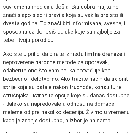
savremena medicina došla. Biti dobra majka ne
znači slepo slediti pravila koja su važila pre sto ili
dvesta godina. To znači biti informisana, svesna, i
sposobna da donosiš odluke koje su najbolje za
tebe i tvoju porodicu.
Ako ste u prilici da birate između
limfne drenaže
i
neproverene narodne metode za oporavak,
odaberite ono što vam nauka potvrđuje kao
bezbedno i delotvorno. Ako tražite način da
ukloniti
strije
koje su ostale nakon trudnoće, konsultujte
stručnjaka i istražite opcije koje su danas dostupne
- daleko su napredovale u odnosu na domaće
meleme od pre nekoliko decenija. Živimo u vremenu
kada je znanje dostupno, a izbor je na nama.