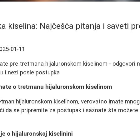
a kiselina: Najčešća pitanja i saveti 
025-01-11
ate pre tretmana hijaluronskom kiselinom - odgovori n
ju i nezi posle postupka
znate o tretmanu hijaluronskom kiselinom
retman hijaluronskom kiselinom, verovatno imate mnogo
i da se pripremite za postupak i saznate šta možete
e o hijaluronskoj kiselinini