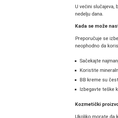
U većini slučajeva, 
nedelju dana.
Kada se može nast
Preporučuje se izb
neophodno da koris
Sačekajte najmanj
Koristite mineral
BB kreme su često
Izbegavte teške k
Kozmetički proizvo
Ukoliko morate da k