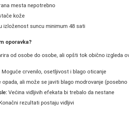
tirana mesta nepotrebno
istače kože
nu izloženost suncu minimum 48 sati
om oporavka?
ira od osobe do osobe, ali opšti tok obično izgleda o
:
Moguće crvenilo, osetljivost i blago oticanje
 opada, ali može se javiti blago modrovanje (posebno 
le:
Većina vidljivih efekata bi trebalo da nestane
onačni rezultati postaju vidljivi