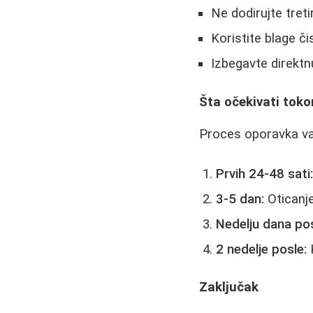
Ne dodirujte tre
Koristite blage č
Izbegavte direkt
Šta očekivati tok
Proces oporavka var
Prvih 24-48 sati
3-5 dan:
Oticanje
Nedelju dana pos
2 nedelje posle:
K
Zaključak