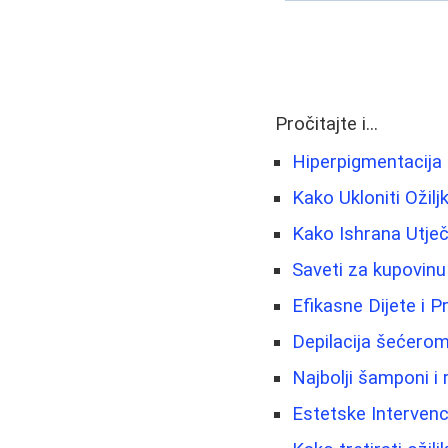
Pročitajte i...
Hiperpigmentacija 
Kako Ukloniti Ožilj
Kako Ishrana Utječe
Saveti za kupovinu
Efikasne Dijete i P
Depilacija šećerom
Najbolji šamponi i 
Estetske Intervenci