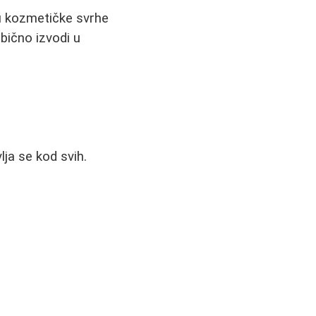
 u kozmetičke svrhe
bično izvodi u
lja se kod svih.