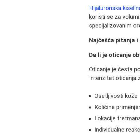
Hijaluronska kiselin
koristi se za volumi
specijalizovanim ord
Najčešća pitanja i
Da li je oticanje 
Oticanje je česta po
Intenzitet oticanja 
Osetljivosti kože
Količine primenj
Lokacije tretman
Individualne reak