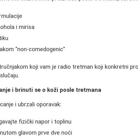
rmulacije
ohola i mirisa
iku
nakom "non-comedogenic"
tručnjakom koji vam je radio tretman koji konkretni pr
slučaju.
anje i brinuti se o koži posle tretmana
icanje i ubrzali oporavak:
gavajte fizički napor i toplinu
gnutom glavom prve dve noći