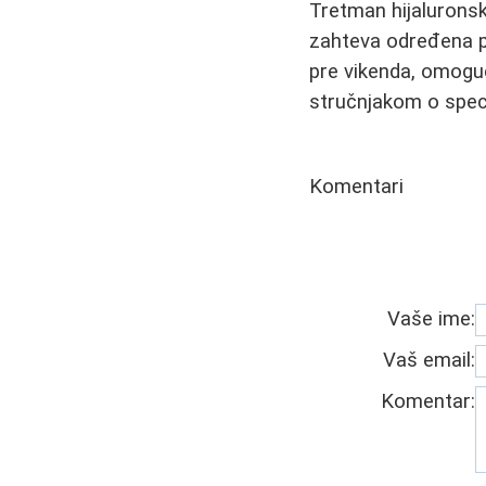
Tretman hijaluronsk
zahteva određena pr
pre vikenda, omogu
stručnjakom o spec
Komentari
Vaše ime:
Vaš email:
Komentar: