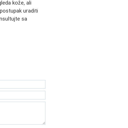
leda kože, ali
postupak uraditi
nsultujte sa