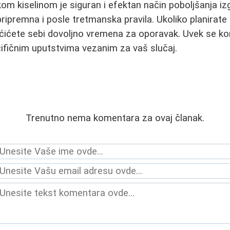
om kiselinom je siguran i efektan način poboljšanja izg
ipremna i posle tretmanska pravila. Ukoliko planirate 
ćićete sebi dovoljno vremena za oporavak. Uvek se ko
ifičnim uputstvima vezanim za vaš slučaj.
Trenutno nema komentara za ovaj članak.