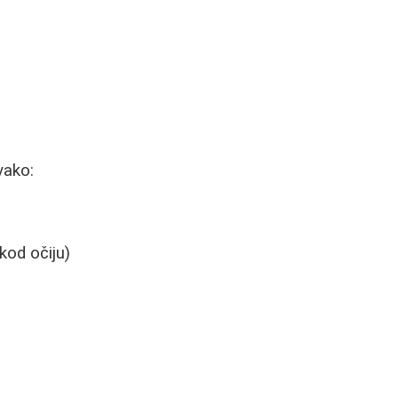
vako:
kod očiju)