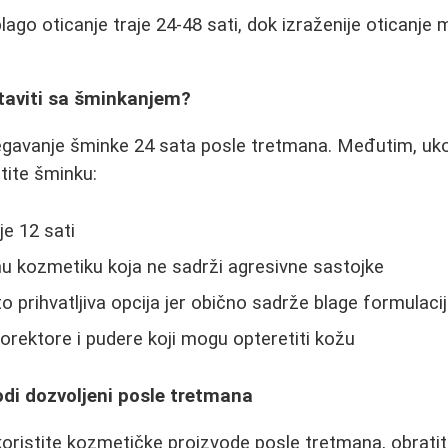
blago oticanje traje 24-48 sati, dok izraženije oticanje
aviti sa šminkanjem?
egavanje šminke 24 sata posle tretmana. Međutim, uko
tite šminku:
e 12 sati
nu kozmetiku koja ne sadrži agresivne sastojke
 prihvatljiva opcija jer obično sadrže blage formulaci
orektore i pudere koji mogu opteretiti kožu
di dozvoljeni posle tretmana
oristite kozmetičke proizvode posle tretmana, obratit