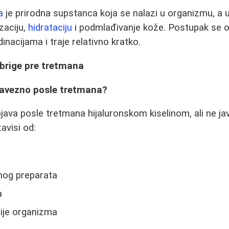
a
je prirodna supstanca koja se nalazi u organizmu, a
zaciju,
hidrataciju
i podmlađivanje kože. Postupak se o
inacijama i traje relativno kratko.
 brige pre tretmana
obavezno posle tretmana?
java posle tretmana hijaluronskom kiselinom, ali ne jav
zavisi od:
enog preparata
a
cije organizma