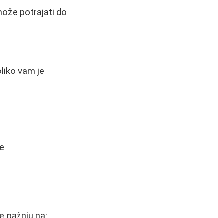
 može potrajati do
liko vam je
je
e pažnju na: