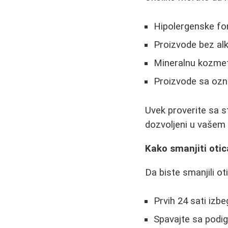
Hipolergenske fo
Proizvode bez alk
Mineralnu kozmet
Proizvode sa oz
Uvek proverite sa s
dozvoljeni u vašem 
Kako smanjiti otic
Da biste smanjili ot
Prvih 24 sati izbe
Spavajte sa podi