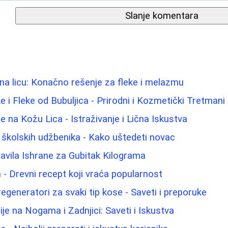
Slanje komentara
na licu: Konačno rešenje za fleke i melazmu
ke i Fleke od Bubuljica - Prirodni i Kozmetički Tretmani
 na Kožu Lica - Istraživanje i Lična Iskustva
 školskih udžbenika - Kako uštedeti novac
ravila Ishrane za Gubitak Kilograma
 - Drevni recept koji vraća popularnost
regeneratori za svaki tip kose - Saveti i preporuke
je na Nogama i Zadnjici: Saveti i Iskustva