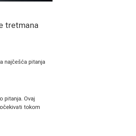
pre tretmana
a najčešća pitanja
 pitanja. Ovaj
 očekivati tokom