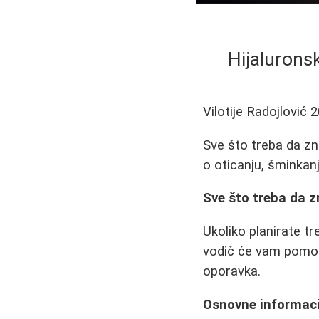
Hijaluronsk
Vilotije Radojlović
2
Sve što treba da zn
o oticanju, šminkan
Sve što treba da 
Ukoliko planirate t
vodič će vam pomoć
oporavka.
Osnovne informacij