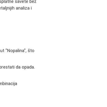
besplatne savete bez
aljnijih analiza i
ut "Nopalina", što
restati da opada.
mbinacija