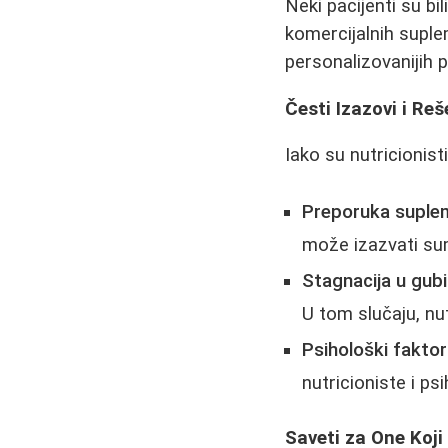
Neki pacijenti su bi
komercijalnih suplem
personalizovanijih 
Česti Izazovi i Reš
Iako su nutricionisti
Preporuka suple
može izazvati sum
Stagnacija u gubi
U tom slučaju, nut
Psihološki faktori
nutricioniste i ps
Saveti za One Koji