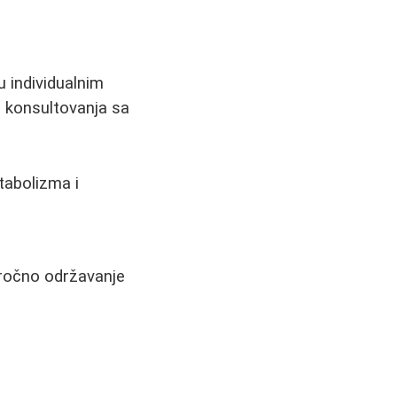
u individualnim
 konsultovanja sa
tabolizma i
oročno održavanje