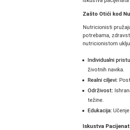
iskustva pacijenata
Zašto Otići kod Nu
Nutricionisti pruža
potrebama, zdravst
nutricionistom uklju
Individualni prist
životnih navika.
Realni ciljevi:
Poste
Održivost:
Ishran
težine.
Edukacija:
Učenje 
Iskustva Pacijena