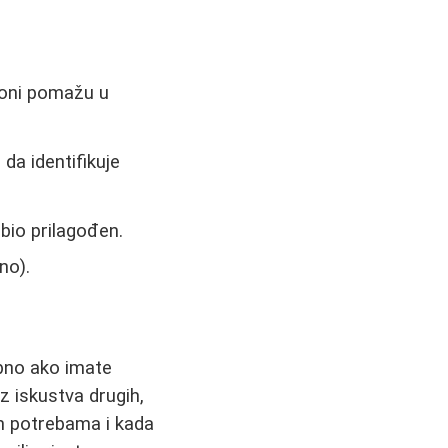
moni pomažu u
da identifikuje
bio prilagođen.
no).
ebno ako imate
z iskustva drugih,
im potrebama i kada