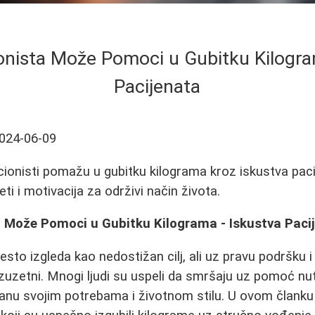
onista Može Pomoci u Gubitku Kilogra
Pacijenata
024-06-09
cionisti pomažu u gubitku kilograma kroz iskustva paci
eti i motivacija za održivi način života.
a Može Pomoci u Gubitku Kilograma - Iskustva Paci
esto izgleda kao nedostižan cilj, ali uz pravu podršku 
izuzetni. Mnogi ljudi su uspeli da smršaju uz pomoć nut
ranu svojim potrebama i životnom stilu. U ovom članku