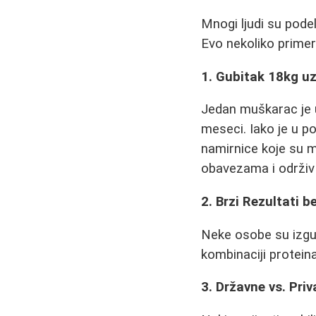
Mnogi ljudi su podeli
Evo nekoliko primer
1. Gubitak 18kg u
Jedan muškarac je 
meseci. Iako je u po
namirnice koje su m
obavezama i održiv
2. Brzi Rezultati 
Neke osobe su izgubi
kombinaciji proteina
3. Državne vs. Pri