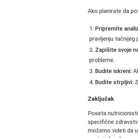
Ako planirate da pos
Pripremite analiz
pravljenju tačnijeg 
Zapišite svoje n
probleme.
Budite iskreni:
Ak
Budite strpljivi:
Z
Zaključak
Poseta nutricionist
specifične zdravstv
možemo videti da us