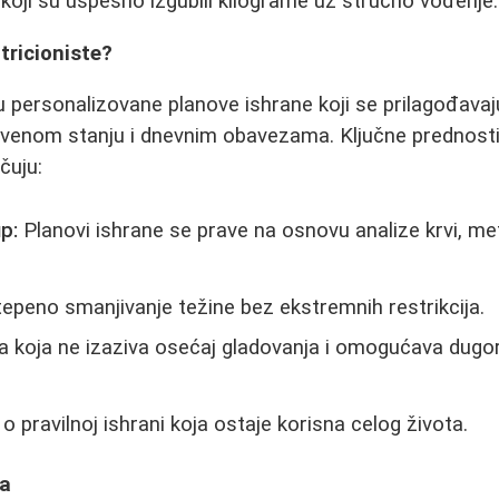
 koji su uspešno izgubili kilograme uz stručno vođenje.
tricioniste?
ju personalizovane planove ishrane koji se prilagođavaj
venom stanju i dnevnim obavezama. Ključne prednosti
čuju:
up:
Planovi ishrane se prave na osnovu analize krvi, me
peno smanjivanje težine bez ekstremnih restrikcija.
a koja ne izaziva osećaj gladovanja i omogućava dug
o pravilnoj ishrani koja ostaje korisna celog života.
ta