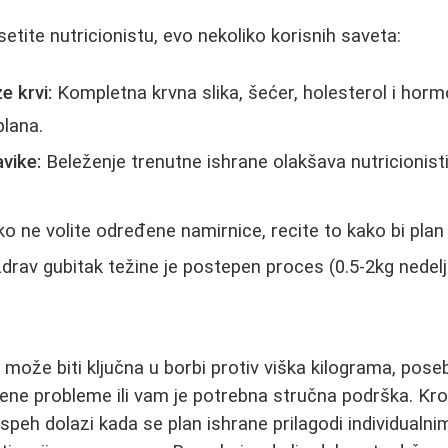
etite nutricionistu, evo nekoliko korisnih saveta:
e krvi:
Kompletna krvna slika, šećer, holesterol i hor
plana.
avike:
Beleženje trenutne ishrane olakšava nutricionisti 
o ne volite određene namirnice, recite to kako bi plan 
drav gubitak težine je postepen proces (0.5-2kg nedelj
i može biti ključna u borbi protiv viška kilograma, pos
ene probleme ili vam je potrebna stručna podrška. Kro
peh dolazi kada se plan ishrane prilagodi individualn