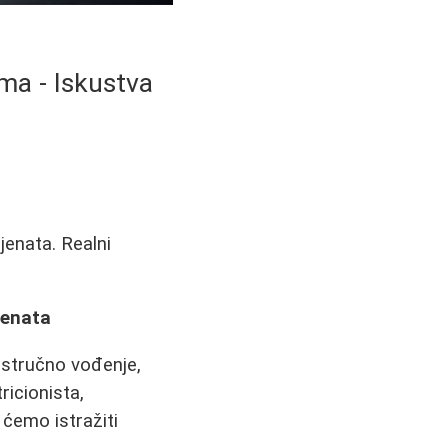
ma - Iskustva
jenata. Realni
jenata
i stručno vođenje,
ricionista,
 ćemo istražiti