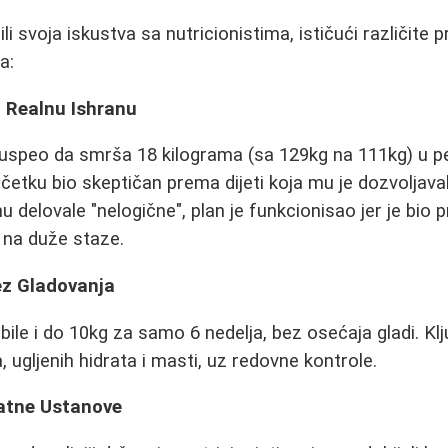
li svoja iskustva sa nutricionistima, ističući različite p
a:
z Realnu Ishranu
uspeo da smrša 18 kilograma (sa 129kg na 111kg) u pe
četku bio skeptičan prema dijeti koja mu je dozvoljaval
u delovale "nelogične", plan je funkcionisao jer je bio
 na duže staze.
bez Gladovanja
le i do 10kg za samo 6 nedelja, bez osećaja gladi. Klju
, ugljenih hidrata i masti, uz redovne kontrole.
vatne Ustanove