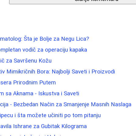
atolog: Šta je Bolje za Negu Lica?
ompletan vodič za operaciju kapaka
odič za Savršenu Kožu
iv Mimikričnih Bora: Najbolji Saveti i Proizvodi
tisera Prirodnim Putem
m sa Aknama - Iskustva i Saveti
acija - Bezbedan Način za Smanjenje Masnih Naslaga
ipecu i šta možete učiniti po tom pitanju
ravila Ishrane za Gubitak Kilograma