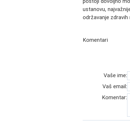
postoji dovoljno mo
ustanovu, najvažni
održavanje zdravih 
Komentari
Vaše ime:
Vaš email:
Komentar: