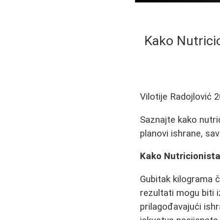
Kako Nutrici
Vilotije Radojlović
2
Saznajte kako nutri
planovi ishrane, sav
Kako Nutricionist
Gubitak kilograma č
rezultati mogu biti 
prilagođavajući ish