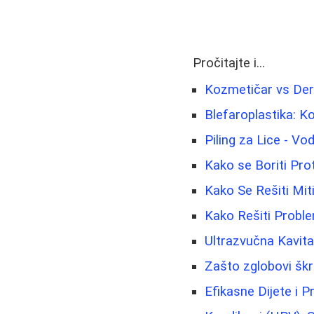
Pročitajte i...
Kozmetičar vs Derm
Blefaroplastika: K
Piling za Lice - V
Kako se Boriti Prot
Kako Se Rešiti Mi
Kako Rešiti Proble
Ultrazvučna Kavit
Zašto zglobovi škr
Efikasne Dijete i P