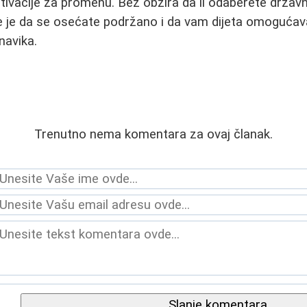
tivacije za promenu. Bez obzira da li odaberete državnu
je je da se osećate podržano i da vam dijeta omoguća
navika.
Trenutno nema komentara za ovaj članak.
Slanje komentara