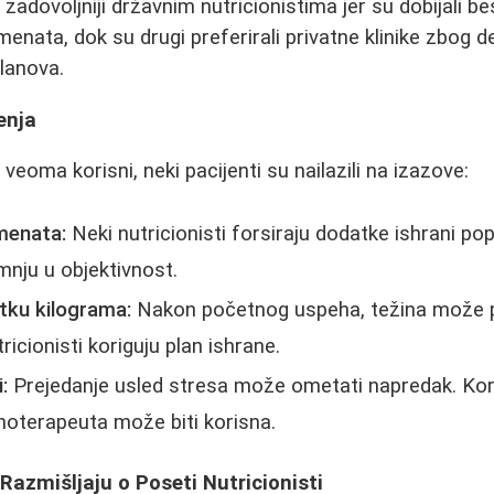
li zadovoljniji državnim nutricionistima jer su dobijali 
enata, dok su drugi preferirali privatne klinike zbog det
planova.
enja
 veoma korisni, neki pacijenti su nailazili na izazove:
menata:
Neki nutricionisti forsiraju dodatke ishrani pop
nju u objektivnost.
tku kilograma:
Nakon početnog uspeha, težina može p
ricionisti koriguju plan ishrane.
:
Prejedanje usled stresa može ometati napredak. Ko
ihoterapeuta može biti korisna.
 Razmišljaju o Poseti Nutricionisti