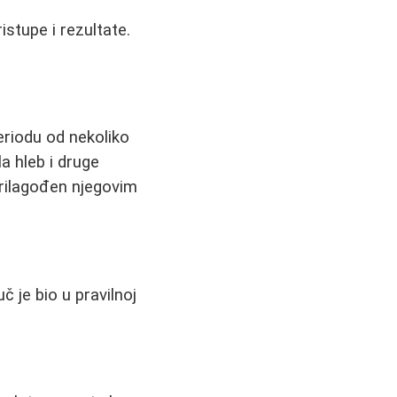
ristupe i rezultate.
riodu od nekoliko
a hleb i druge
 prilagođen njegovim
č je bio u pravilnoj