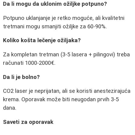
Da li mogu da uklonim ožiljke potpuno?
Potpuno uklanjanje je retko moguće, ali kvalitetni
tretmani mogu smanjiti ožiljke za 60-90%.
Koliko košta lečenje ožiljaka?
Za kompletan tretman (3-5 lasera + pilingovi) treba
računati 1000-2000€.
Da li je bolno?
CO2 laser je neprijatan, ali se koristi anestezirajuća
krema. Oporavak može biti neugodan prvih 3-5
dana.
Saveti za oporavak