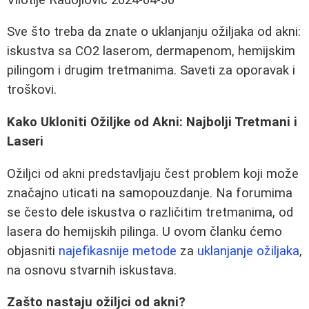
Sve što treba da znate o uklanjanju ožiljaka od akni:
iskustva sa CO2 laserom, dermapenom, hemijskim
pilingom i drugim tretmanima. Saveti za oporavak i
troškovi.
Kako Ukloniti Ožiljke od Akni: Najbolji Tretmani i
Laseri
Ožiljci od akni predstavljaju čest problem koji može
značajno uticati na samopouzdanje. Na forumima
se često dele iskustva o različitim tretmanima, od
lasera do hemijskih pilinga. U ovom članku ćemo
objasniti
najefikasnije metode
za
uklanjanje ožiljaka
,
na osnovu stvarnih iskustava.
Zašto nastaju ožiljci od akni?