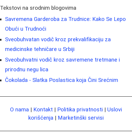
Tekstovi na srodnim blogovima
Savremena Garderoba za Trudnice: Kako Se Lepo
Obući u Trudnoći
Sveobuhvatan vodič kroz prekvalifikaciju za
medicinske tehničare u Srbiji
Sveobuhvatni vodič kroz savremene tretmane i
prirodnu negu lica
Čokolada - Slatka Poslastica koja Čini Srećnim
O nama
|
Kontakt
|
Politika privatnosti
|
Uslovi
korišćenja
|
Marketinški servisi