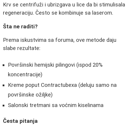
Krv se centrifuži i ubrizgava u lice da bi stimulisala
regeneraciju. Često se kombinuje sa laserom.
Šta ne raditi?
Prema iskustvima sa foruma, ove metode daju
slabe rezultate:
Površinski hemijski pilingovi (ispod 20%
koncentracije)
Kreme poput Contractubexa (deluju samo na
površinske ožiljke)
Salonski tretmani sa voćnim kiselinama
Česta pitanja