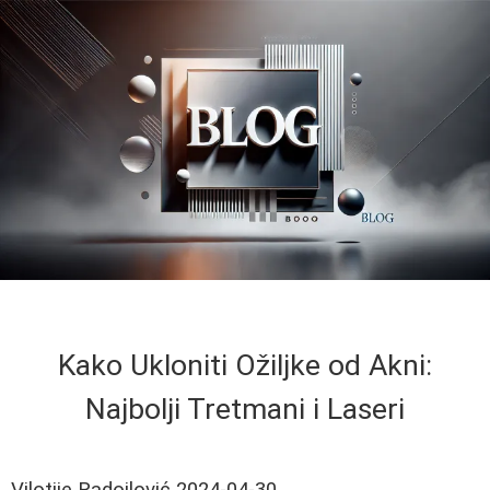
Kako Ukloniti Ožiljke od Akni:
Najbolji Tretmani i Laseri
Vilotije Radojlović
2024-04-30