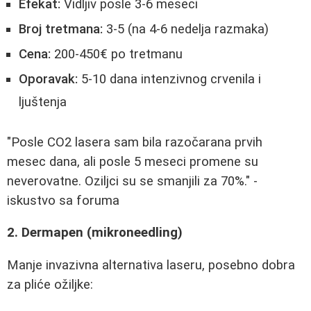
Efekat:
Vidljiv posle 3-6 meseci
Broj tretmana:
3-5 (na 4-6 nedelja razmaka)
Cena:
200-450€ po tretmanu
Oporavak:
5-10 dana intenzivnog crvenila i
ljuštenja
"Posle CO2 lasera sam bila razočarana prvih
mesec dana, ali posle 5 meseci promene su
neverovatne. Oziljci su se smanjili za 70%." -
iskustvo sa foruma
2. Dermapen (mikroneedling)
Manje invazivna alternativa laseru, posebno dobra
za pliće ožiljke: