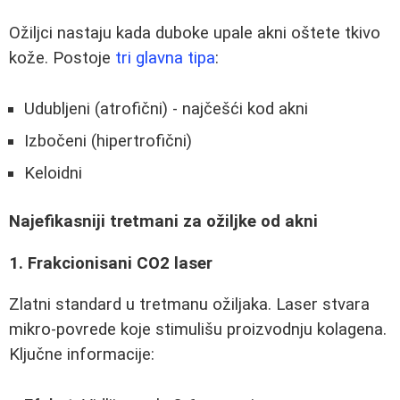
Ožiljci nastaju kada duboke upale akni oštete tkivo
kože. Postoje
tri glavna tipa
:
Udubljeni (atrofični) - najčešći kod akni
Izbočeni (hipertrofični)
Keloidni
Najefikasniji tretmani za ožiljke od akni
1. Frakcionisani CO2 laser
Zlatni standard u tretmanu ožiljaka. Laser stvara
mikro-povrede koje stimulišu proizvodnju kolagena.
Ključne informacije: