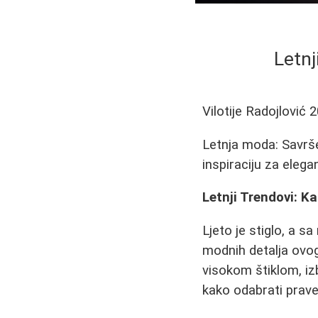
Letnj
Vilotije Radojlović
2
Letnja moda: Savrše
inspiraciju za eleg
Letnji Trendovi: 
Ljeto je stiglo, a s
modnih detalja ovog 
visokom štiklom, iz
kako odabrati prave