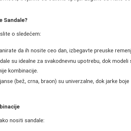
ve Sandale?
slite o sledećem:
nirate da ih nosite ceo dan, izbegavte preuske remenje 
ale su idealne za svakodnevnu upotrebu, dok modeli s
nije kombinacije.
janse (bež, crna, braon) su univerzalne, dok jarke boje
binacije
ako nositi sandale: