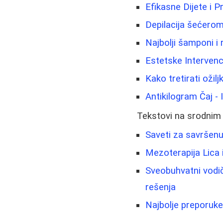
Efikasne Dijete i P
Depilacija šećerom
Najbolji šamponi i 
Estetske Intervenci
Kako tretirati ožilj
Antikilogram Čaj - I
Tekstovi na srodnim
Saveti za savršenu 
Mezoterapija Lica
Sveobuhvatni vodič
rešenja
Najbolje preporuke