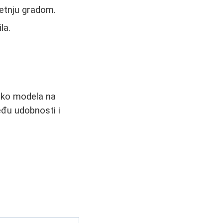
šetnju gradom.
la.
liko modela na
eđu udobnosti i