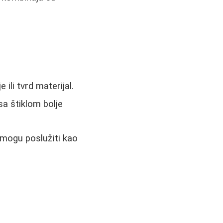
ili tvrd materijal.
a štiklom bolje
 mogu poslužiti kao