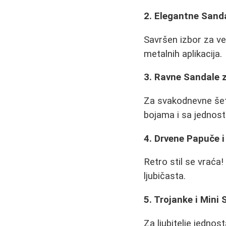
2. Elegantne Sand
Savršen izbor za več
metalnih aplikacija.
3. Ravne Sandale 
Za svakodnevne šetn
bojama i sa jednost
4. Drvene Papuče 
Retro stil se vraća
ljubičasta.
5. Trojanke i Mini
Za ljubitelje jednos