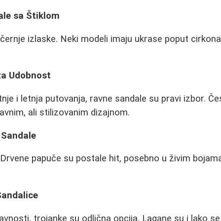
ale sa Štiklom
ernje izlaske. Neki modeli imaju ukrase poput cirkona, p
za Udobnost
je i letnja putovanja, ravne sandale su pravi izbor. 
avnim, ali stilizovanim dizajnom.
i Sandale
! Drvene papuče su postale hit, posebno u živim bojama
 Sandalice
tavnosti, trojanke su odlična opcija. Lagane su i lako s