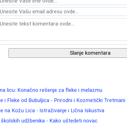
Slanje komentara
na licu: Konačno rešenje za fleke i melazmu
ke i Fleke od Bubuljica - Prirodni i Kozmetički Tretmani
 na Kožu Lica - Istraživanje i Lična Iskustva
 školskih udžbenika - Kako uštedeti novac