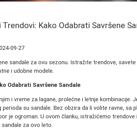
i Trendovi: Kako Odabrati Savršene S
024-09-27
ne sandale za ovu sezonu. Istražite trendove, savete 
antne i udobne modele.
Kako Odabrati Savršene Sandale
a njim i vreme za lagane, prolećne i letnje kombinacije. J
perioda su sandale. Bez obzira da li volite ravne, sa p
bor je ogroman. U ovom članku, istražićemo trendove i
 sandale za ovo leto.