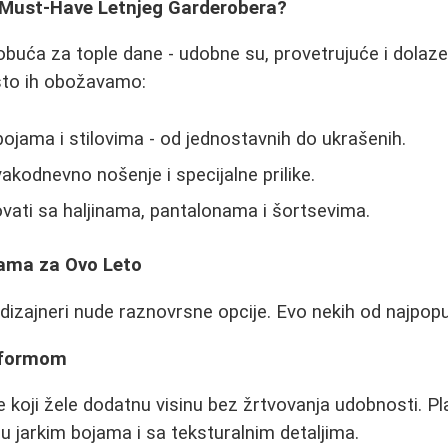
Must-Have Letnjeg Garderobera?
obuća za tople dane - udobne su, provetrujuće i dolaz
što ih obožavamo:
ojama i stilovima - od jednostavnih do ukrašenih.
kodnevno nošenje i specijalne prilike.
ati sa haljinama, pantalonama i šortsevima.
ama za Ovo Leto
izajneri nude raznovrsne opcije. Evo nekih od najpopu
atformom
e koji žele dodatnu visinu bez žrtvovanja udobnosti. P
 jarkim bojama i sa teksturalnim detaljima.