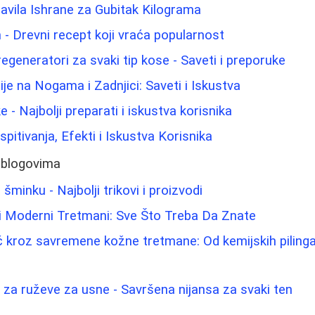
ravila Ishrane za Gubitak Kilograma
 - Drevni recept koji vraća popularnost
regeneratori za svaki tip kose - Saveti i preporuke
je na Nogama i Zadnjici: Saveti i Iskustva
ke - Najbolji preparati i iskustva korisnika
spitivanja, Efekti i Iskustva Korisnika
 blogovima
šminku - Najbolji trikovi i proizvodi
 i Moderni Tretmani: Sve Što Treba Da Znate
 kroz savremene kožne tretmane: Od kemijskih pilinga
 za ruževe za usne - Savršena nijansa za svaki ten