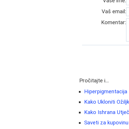
Vaše ime:
Vaš email:
Komentar:
Pročitajte i...
Hiperpigmentacija 
Kako Ukloniti Ožilj
Kako Ishrana Utječe
Saveti za kupovinu