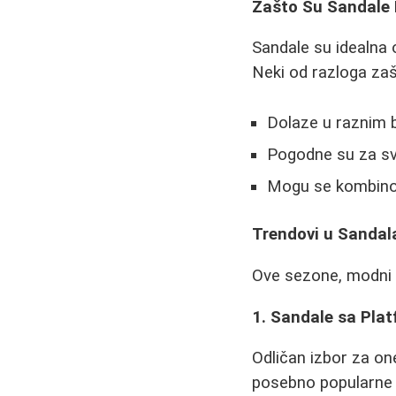
Zašto Su Sandale 
Sandale su idealna 
Neki od razloga za
Dolaze u raznim b
Pogodne su za sva
Mogu se kombinov
Trendovi u Sandal
Ove sezone, modni d
1. Sandale sa Pl
Odličan izbor za on
posebno popularne u