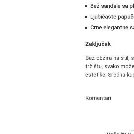
Bež sandale sa 
Ljubičaste papuč
Crne elegantne s
Zaključak
Bez obzira na stil,
tržištu, svako može
estetike. Srećna kupo
Komentari