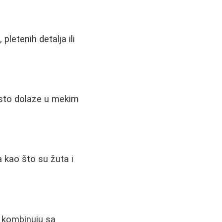
letenih detalja ili
Često dolaze u mekim
 kao što su žuta i
e kombinuju sa