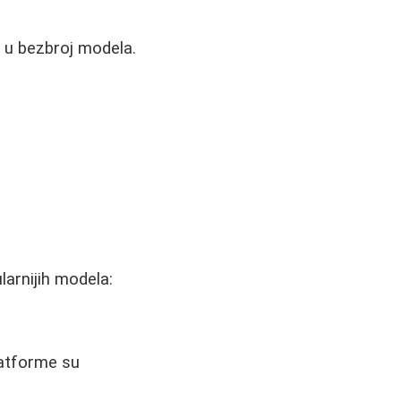
e u bezbroj modela.
larnijih modela:
latforme su