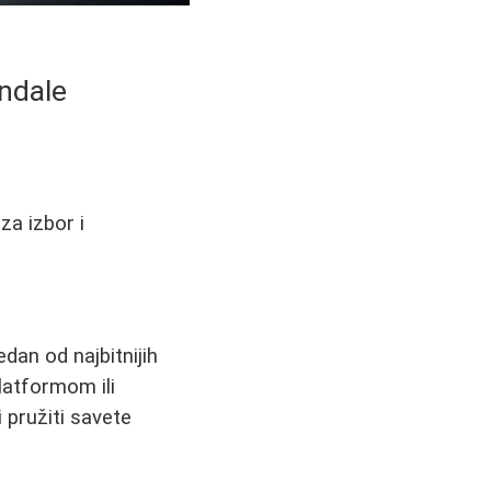
andale
za izbor i
edan od najbitnijih
latformom ili
 pružiti savete