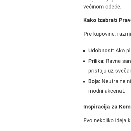
većinom odeće.
Kako Izabrati Pra
Pre kupovine, razmi
Udobnost:
Ako pla
Prilika:
Ravne sand
pristaju uz sveča
Boja:
Neutralne ni
modni akcenat.
Inspiracija za Kom
Evo nekoliko ideja k