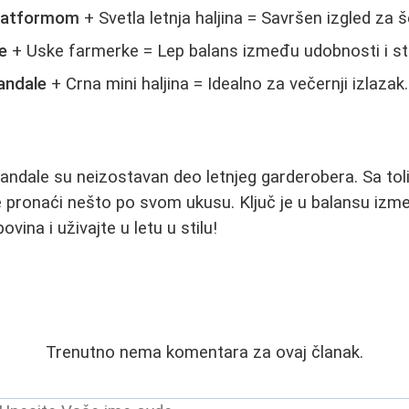
platformom
+ Svetla letnja haljina = Savršen izgled za 
e
+ Uske farmerke = Lep balans između udobnosti i sti
andale
+ Crna mini haljina = Idealno za večernji izlazak.
 sandale su neizostavan deo letnjeg garderobera. Sa to
 pronaći nešto po svom ukusu. Ključ je u balansu izm
vina i uživajte u letu u stilu!
Trenutno nema komentara za ovaj članak.