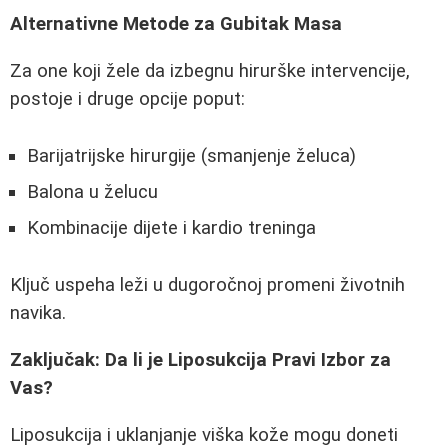
Alternativne Metode za Gubitak Masa
Za one koji žele da izbegnu hirurške intervencije,
postoje i druge opcije poput:
Barijatrijske hirurgije (smanjenje želuca)
Balona u želucu
Kombinacije dijete i kardio treninga
Ključ uspeha leži u dugoročnoj promeni životnih
navika.
Zaključak: Da li je Liposukcija Pravi Izbor za
Vas?
Liposukcija i uklanjanje viška kože mogu doneti