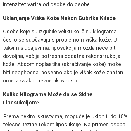
intenzitet varira od osobe do osobe.
Uklanjanje Viška Kože Nakon Gubitka Kilaže
Osobe koje su izgubile veliku količinu kilograma
često se suočavaju s problemom viška kože. U
takvim slučajevima, liposukcija možda neće biti
dovoljna, već je potrebna dodatna rekonstrukcija
kože. Abdominoplastika (skraćivanje kože) može
biti neophodna, posebno ako je višak kože znatan i
ometa svakodnevne aktivnosti.
Koliko Kilograma Može da se Skine
Liposukcijom?
Prema nekim iskustvima, moguće je ukloniti do 10%
telesne težine tokom liposukcije. Na primer, osoba