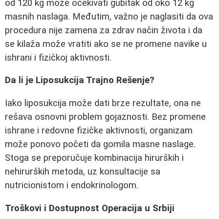
od 120 kg može očekivati gubitak od oko 12 kg
masnih naslaga. Međutim, važno je naglasiti da ova
procedura nije zamena za zdrav način života i da
se kilaža može vratiti ako se ne promene navike u
ishrani i fizičkoj aktivnosti.
Da li je Liposukcija Trajno Rešenje?
Iako liposukcija može dati brze rezultate, ona ne
rešava osnovni problem gojaznosti. Bez promene
ishrane i redovne fizičke aktivnosti, organizam
može ponovo početi da gomila masne naslage.
Stoga se preporučuje kombinacija hirurških i
nehirurških metoda, uz konsultacije sa
nutricionistom i endokrinologom.
Troškovi i Dostupnost Operacija u Srbiji