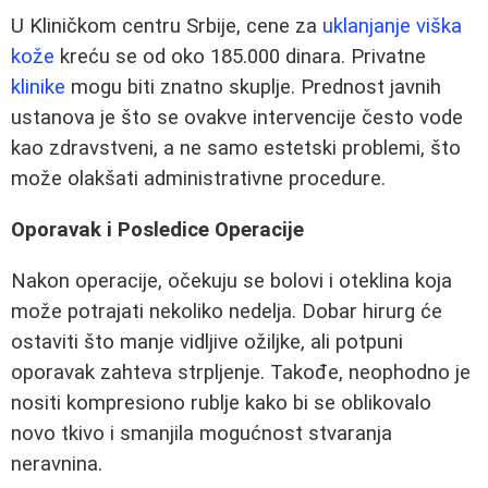
U Kliničkom centru Srbije, cene za
uklanjanje viška
kože
kreću se od oko 185.000 dinara. Privatne
klinike
mogu biti znatno skuplje. Prednost javnih
ustanova je što se ovakve intervencije često vode
kao zdravstveni, a ne samo estetski problemi, što
može olakšati administrativne procedure.
Oporavak i Posledice Operacije
Nakon operacije, očekuju se bolovi i oteklina koja
može potrajati nekoliko nedelja. Dobar hirurg će
ostaviti što manje vidljive ožiljke, ali potpuni
oporavak zahteva strpljenje. Takođe, neophodno je
nositi kompresiono rublje kako bi se oblikovalo
novo tkivo i smanjila mogućnost stvaranja
neravnina.