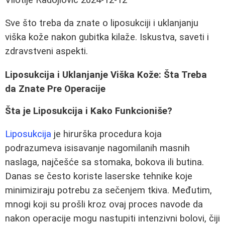
Sve što treba da znate o liposukciji i uklanjanju
viška kože nakon gubitka kilaže. Iskustva, saveti i
zdravstveni aspekti.
Liposukcija i Uklanjanje Viška Kože: Šta Treba
da Znate Pre Operacije
Šta je Liposukcija i Kako Funkcioniše?
Liposukcija
je hirurška procedura koja
podrazumeva isisavanje nagomilanih masnih
naslaga, najčešće sa stomaka, bokova ili butina.
Danas se često koriste laserske tehnike koje
minimiziraju potrebu za sečenjem tkiva. Međutim,
mnogi koji su prošli kroz ovaj proces navode da
nakon operacije mogu nastupiti intenzivni bolovi, čiji