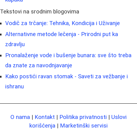
Tekstovi na srodnim blogovima
Vodič za trčanje: Tehnika, Kondicija i Uživanje
Alternativne metode lečenja - Prirodni put ka
zdravlju
Pronalaženje vode i bušenje bunara: sve što treba
da znate za navodnjavanje
Kako postići ravan stomak - Saveti za vežbanje i
ishranu
O nama
|
Kontakt
|
Politika privatnosti
|
Uslovi
korišćenja
|
Marketinški servisi