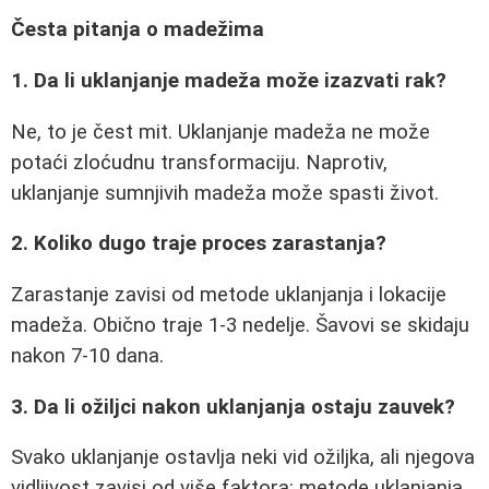
Česta pitanja o madežima
1. Da li uklanjanje madeža može izazvati rak?
Ne, to je čest mit. Uklanjanje madeža ne može
potaći zloćudnu transformaciju. Naprotiv,
uklanjanje sumnjivih madeža može spasti život.
2. Koliko dugo traje proces zarastanja?
Zarastanje zavisi od metode uklanjanja i lokacije
madeža. Obično traje 1-3 nedelje. Šavovi se skidaju
nakon 7-10 dana.
3. Da li ožiljci nakon uklanjanja ostaju zauvek?
Svako uklanjanje ostavlja neki vid ožiljka, ali njegova
vidljivost zavisi od više faktora: metode uklanjanja,