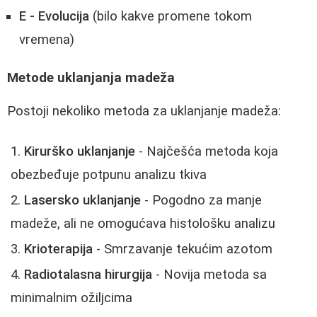
E - Evolucija
(bilo kakve promene tokom
vremena)
Metode uklanjanja madeža
Postoji nekoliko metoda za uklanjanje madeža:
Kirurško uklanjanje
- Najčešća metoda koja
obezbeđuje potpunu analizu tkiva
Lasersko uklanjanje
- Pogodno za manje
madeže, ali ne omogućava histološku analizu
Krioterapija
- Smrzavanje tekućim azotom
Radiotalasna hirurgija
- Novija metoda sa
minimalnim ožiljcima