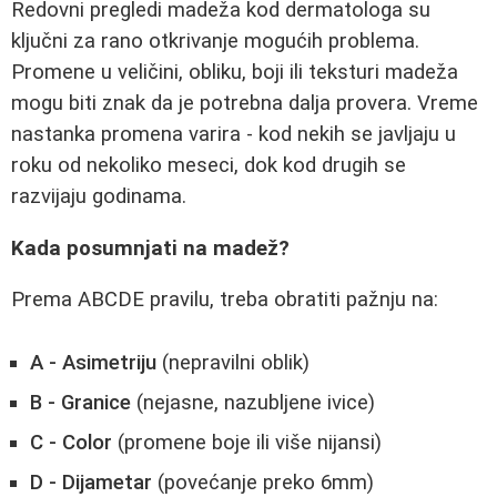
Redovni pregledi madeža kod dermatologa su
ključni za rano otkrivanje mogućih problema.
Promene u veličini, obliku, boji ili teksturi madeža
mogu biti znak da je potrebna dalja provera. Vreme
nastanka promena varira - kod nekih se javljaju u
roku od nekoliko meseci, dok kod drugih se
razvijaju godinama.
Kada posumnjati na madež?
Prema ABCDE pravilu, treba obratiti pažnju na:
A - Asimetriju
(nepravilni oblik)
B - Granice
(nejasne, nazubljene ivice)
C - Color
(promene boje ili više nijansi)
D - Dijametar
(povećanje preko 6mm)