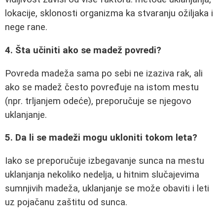
lokacije, sklonosti organizma ka stvaranju ožiljaka i
nege rane.
4. Šta učiniti ako se madež povredi?
Povreda madeža sama po sebi ne izaziva rak, ali
ako se madež često povređuje na istom mestu
(npr. trljanjem odeće), preporučuje se njegovo
uklanjanje.
5. Da li se madeži mogu ukloniti tokom leta?
Iako se preporučuje izbegavanje sunca na mestu
uklanjanja nekoliko nedelja, u hitnim slučajevima
sumnjivih madeža, uklanjanje se može obaviti i leti
uz pojačanu zaštitu od sunca.