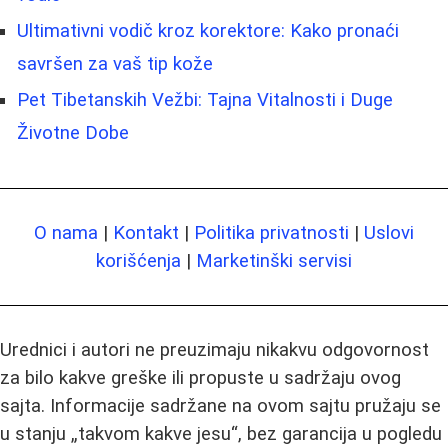
Ultimativni vodič kroz korektore: Kako pronaći
savršen za vaš tip kože
Pet Tibetanskih Vežbi: Tajna Vitalnosti i Duge
Životne Dobe
O nama
|
Kontakt
|
Politika privatnosti
|
Uslovi
korišćenja
|
Marketinški servisi
Urednici i autori ne preuzimaju nikakvu odgovornost
za bilo kakve greške ili propuste u sadržaju ovog
sajta. Informacije sadržane na ovom sajtu pružaju se
u stanju „takvom kakve jesu“, bez garancija u pogledu