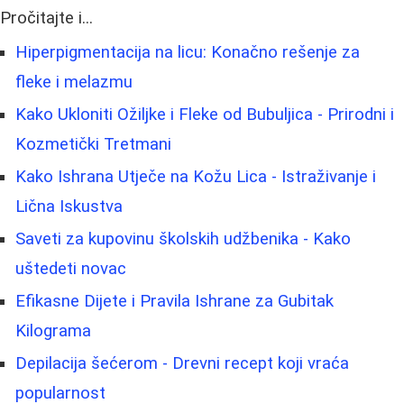
Pročitajte i...
Hiperpigmentacija na licu: Konačno rešenje za
fleke i melazmu
Kako Ukloniti Ožiljke i Fleke od Bubuljica - Prirodni i
Kozmetički Tretmani
Kako Ishrana Utječe na Kožu Lica - Istraživanje i
Lična Iskustva
Saveti za kupovinu školskih udžbenika - Kako
uštedeti novac
Efikasne Dijete i Pravila Ishrane za Gubitak
Kilograma
Depilacija šećerom - Drevni recept koji vraća
popularnost