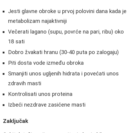
Jesti glavne obroke u prvoj polovini dana kada je
metabolizam najaktivniji
Večerati lagano (supu, povrće na pari, ribu) oko
18 sati
Dobro žvakati hranu (30-40 puta po zalogaju)
Piti dosta vode između obroka
Smanjiti unos ugljenih hidrata i povećati unos
zdravih masti
Kontrolisati unos proteina
Izbeći nezdrave zasićene masti
Zaključak