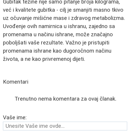
Gubitak težine nije samo pitanje broja kilograma,
već i kvalitete gubitka - cilj je smanjiti masno tkivo
uz očuvanje mišićne mase i zdravog metabolizma.
Uvođenje ovih namirnica u ishranu, zajedno sa
promenama u načinu ishrane, može značajno
poboljšati vaše rezultate. Važno je pristupiti
promenama ishrane kao dugoročnom načinu
života, a ne kao privremenoj dijeti.
Komentari
Trenutno nema komentara za ovaj članak.
Vaše ime: