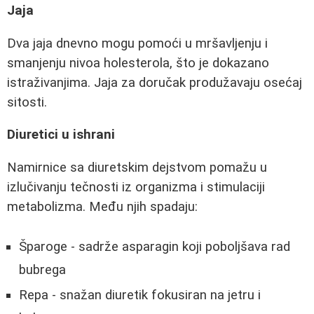
Jaja
Dva jaja dnevno mogu pomoći u mršavljenju i
smanjenju nivoa holesterola, što je dokazano
istraživanjima. Jaja za doručak produžavaju osećaj
sitosti.
Diuretici u ishrani
Namirnice sa diuretskim dejstvom pomažu u
izlučivanju tečnosti iz organizma i stimulaciji
metabolizma. Među njih spadaju:
Šparoge - sadrže asparagin koji poboljšava rad
bubrega
Repa - snažan diuretik fokusiran na jetru i