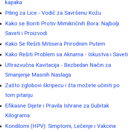
kapaka
Piling za Lice - Vodič za Savršenu Kožu
Kako se Boriti Protiv Mimikričnih Bora: Najbolji
Saveti i Proizvodi
Kako Se Rešiti Mitisera Prirodnim Putem
Kako Rešiti Problem sa Aknama - Iskustva i Saveti
Ultrazvučna Kavitacija - Bezbedan Način za
Smanjenje Masnih Naslaga
Zašto zglobovi škripecu i šta možete učiniti po
tom pitanju
Efikasne Dijete i Pravila Ishrane za Gubitak
Kilograma
Kondilomi (HPV): Simptomi, Lečenje i Vakcine