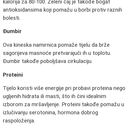
kalorija za 80-100. Zeleni čaj je takođe bogat
antioksidansima koji pomažu u borbi protiv raznih
bolesti.
Đumbir
Ova kineska namirnica pomaže tijelu da brže
sagorijeva masnoće pretvarajući ih u toplotu.
Đumbir takođe poboljšava cirkulaciju.
Proteini
Tijelo koristi više energije pri probavi proteina nego
ugljenih hidrata ili masti, što ih čini idealnim
izborom za mršavljenje. Proteini takođe pomažu u
izlučivanju serotonina, hormona dobrog
raspoloženja.