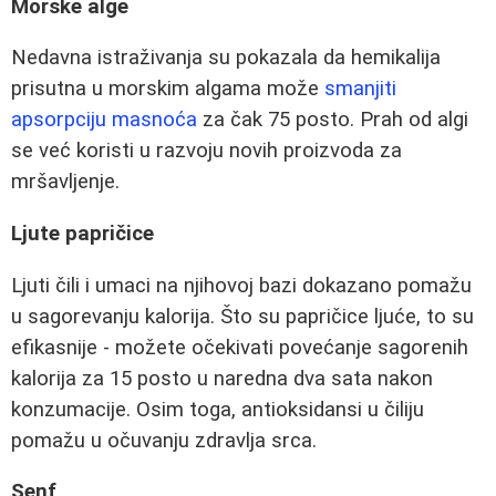
Morske alge
Nedavna istraživanja su pokazala da hemikalija
prisutna u morskim algama može
smanjiti
apsorpciju masnoća
za čak 75 posto. Prah od algi
se već koristi u razvoju novih proizvoda za
mršavljenje.
Ljute papričice
Ljuti čili i umaci na njihovoj bazi dokazano pomažu
u sagorevanju kalorija. Što su papričice ljuće, to su
efikasnije - možete očekivati povećanje sagorenih
kalorija za 15 posto u naredna dva sata nakon
konzumacije. Osim toga, antioksidansi u čiliju
pomažu u očuvanju zdravlja srca.
Senf