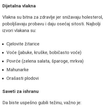
Dijetalna vlakna
Vlakna su bitna za zdravlje jer snižavaju holesterol,
poboljšavaju probavu i daju osećaj sitosti. Najbolji
izvori vlakana su:
Cjelovite žitarice
Voće (jabuke, kruške, bobičasto voće)
Povrće (zelena salata, šparoge, mrkva)
Mahunarke
Orašasti plodovi
Saveti za ishranu
Da biste uspešno gubili težinu, važno je: