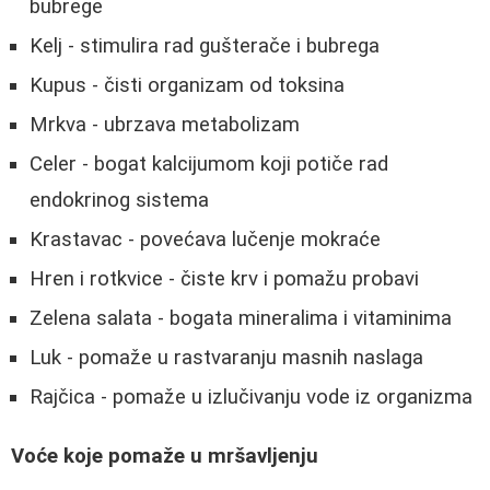
bubrege
Kelj - stimulira rad gušterače i bubrega
Kupus - čisti organizam od toksina
Mrkva - ubrzava metabolizam
Celer - bogat kalcijumom koji potiče rad
endokrinog sistema
Krastavac - povećava lučenje mokraće
Hren i rotkvice - čiste krv i pomažu probavi
Zelena salata - bogata mineralima i vitaminima
Luk - pomaže u rastvaranju masnih naslaga
Rajčica - pomaže u izlučivanju vode iz organizma
Voće koje pomaže u mršavljenju