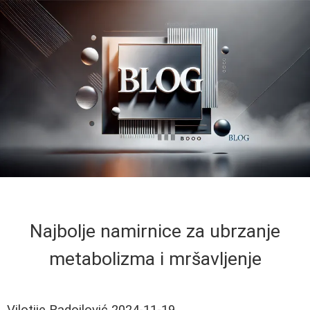
Najbolje namirnice za ubrzanje
metabolizma i mršavljenje
Vilotije Radojlović
2024-11-19