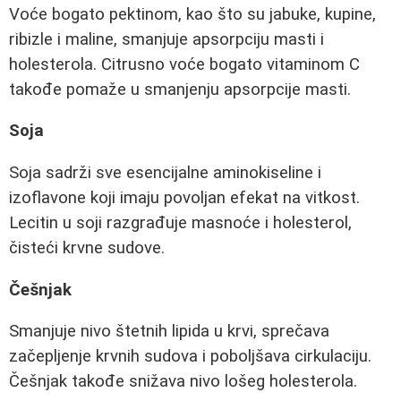
Voće bogato pektinom, kao što su jabuke, kupine,
ribizle i maline, smanjuje apsorpciju masti i
holesterola. Citrusno voće bogato vitaminom C
takođe pomaže u smanjenju apsorpcije masti.
Soja
Soja sadrži sve esencijalne aminokiseline i
izoflavone koji imaju povoljan efekat na vitkost.
Lecitin u soji razgrađuje masnoće i holesterol,
čisteći krvne sudove.
Češnjak
Smanjuje nivo štetnih lipida u krvi, sprečava
začepljenje krvnih sudova i poboljšava cirkulaciju.
Češnjak takođe snižava nivo lošeg holesterola.