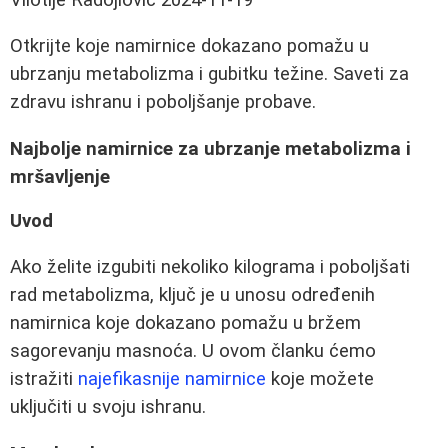
Otkrijte koje namirnice dokazano pomažu u
ubrzanju metabolizma i gubitku težine. Saveti za
zdravu ishranu i poboljšanje probave.
Najbolje namirnice za ubrzanje metabolizma i
mršavljenje
Uvod
Ako želite izgubiti nekoliko kilograma i poboljšati
rad metabolizma, ključ je u unosu određenih
namirnica koje dokazano pomažu u bržem
sagorevanju masnoća. U ovom članku ćemo
istražiti
najefikasnije namirnice
koje možete
uključiti u svoju ishranu.