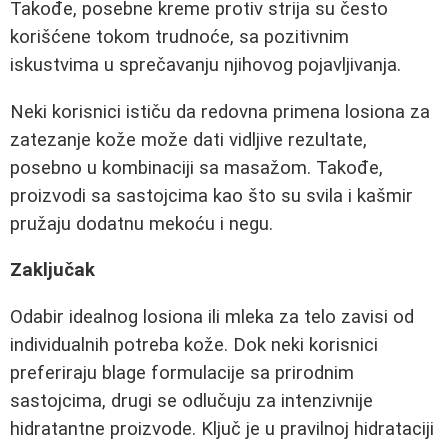
Takođe, posebne kreme protiv strija su često
korišćene tokom trudnoće, sa pozitivnim
iskustvima u sprečavanju njihovog pojavljivanja.
Neki korisnici ističu da redovna primena losiona za
zatezanje kože može dati vidljive rezultate,
posebno u kombinaciji sa masažom. Takođe,
proizvodi sa sastojcima kao što su svila i kašmir
pružaju dodatnu mekoću i negu.
Zaključak
Odabir idealnog losiona ili mleka za telo zavisi od
individualnih potreba kože. Dok neki korisnici
preferiraju blage formulacije sa prirodnim
sastojcima, drugi se odlučuju za intenzivnije
hidratantne proizvode. Ključ je u pravilnoj hidrataciji