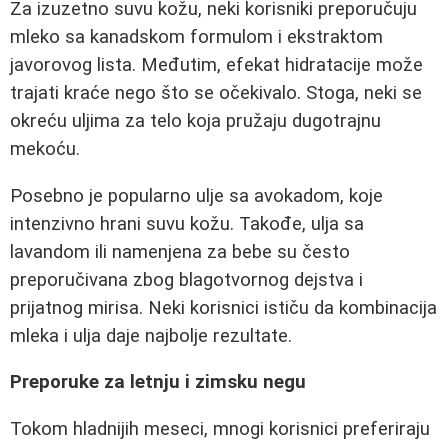
Za izuzetno suvu kožu, neki korisniki preporučuju
mleko sa kanadskom formulom i ekstraktom
javorovog lista. Međutim, efekat hidratacije može
trajati kraće nego što se očekivalo. Stoga, neki se
okreću uljima za telo koja pružaju dugotrajnu
mekoću.
Posebno je popularno ulje sa avokadom, koje
intenzivno hrani suvu kožu. Takođe, ulja sa
lavandom ili namenjena za bebe su često
preporučivana zbog blagotvornog dejstva i
prijatnog mirisa. Neki korisnici ističu da kombinacija
mleka i ulja daje najbolje rezultate.
Preporuke za letnju i zimsku negu
Tokom hladnijih meseci, mnogi korisnici preferiraju