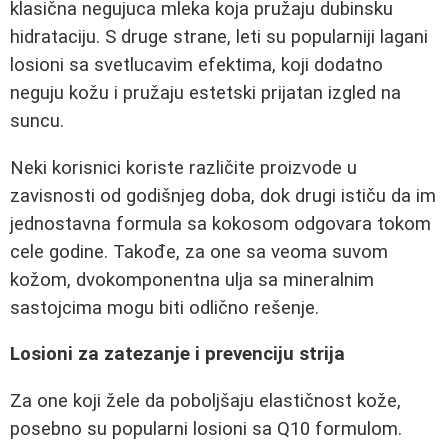
klasična negujuca mleka koja pružaju dubinsku
hidrataciju. S druge strane, leti su popularniji lagani
losioni sa svetlucavim efektima, koji dodatno
neguju kožu i pružaju estetski prijatan izgled na
suncu.
Neki korisnici koriste različite proizvode u
zavisnosti od godišnjeg doba, dok drugi ističu da im
jednostavna formula sa kokosom odgovara tokom
cele godine. Takođe, za one sa veoma suvom
kožom, dvokomponentna ulja sa mineralnim
sastojcima mogu biti odlično rešenje.
Losioni za zatezanje i prevenciju strija
Za one koji žele da poboljšaju elastičnost kože,
posebno su popularni losioni sa Q10 formulom.