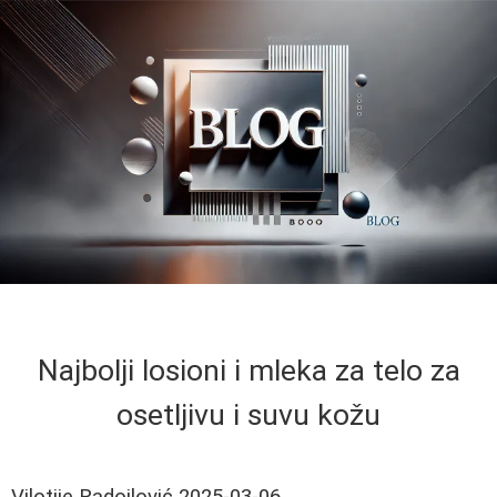
Najbolji losioni i mleka za telo za
osetljivu i suvu kožu
Vilotije Radojlović
2025-03-06