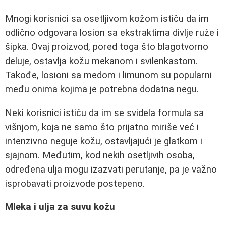
Mnogi korisnici sa osetljivom kožom ističu da im
odlično odgovara losion sa ekstraktima divlje ruže i
šipka. Ovaj proizvod, pored toga što blagotvorno
deluje, ostavlja kožu mekanom i svilenkastom.
Takođe, losioni sa medom i limunom su popularni
među onima kojima je potrebna dodatna negu.
Neki korisnici ističu da im se svidela formula sa
višnjom, koja ne samo što prijatno miriše već i
intenzivno neguje kožu, ostavljajući je glatkom i
sjajnom. Međutim, kod nekih osetljivih osoba,
određena ulja mogu izazvati perutanje, pa je važno
isprobavati proizvode postepeno.
Mleka i ulja za suvu kožu