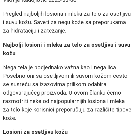
Pregled najboljih losiona i mleka za telo za osetljivu
i suvu kožu. Saveti za negu kože sa preporukama
za hidrataciju i zatezanje.
Najbolji losioni i mleka za telo za osetljivu i suvu
kožu
Nega tela je podjednako važna kao i nega lica.
Posebno oni sa osetljivom ili suvom kožom često
se susreću sa izazovima prilikom odabira
odgovarajućeg proizvoda. U ovom članku ćemo
razmotriti neke od najpopularnijih losiona i mleka
za telo koje korisnici preporučuju za različite tipove
kože.
Losioni za osetljivu kožu