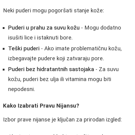
Neki puderi mogu pogoršati stanje kože:
Puderi u prahu za suvu kožu
- Mogu dodatno
isušiti lice i istaknuti bore.
Teški puderi
- Ako imate problematičnu kožu,
izbegavajte pudere koji zatvaraju pore.
Puderi bez hidratantnih sastojaka
- Za suvu
kožu, puderi bez ulja ili vitamina mogu biti
nepodesni.
Kako Izabrati Pravu Nijansu?
Izbor prave nijanse je ključan za prirodan izgled: