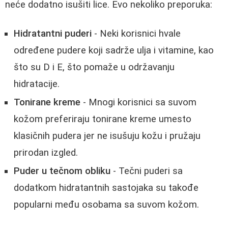
neće dodatno isušiti lice. Evo nekoliko preporuka:
Hidratantni puderi
- Neki korisnici hvale
određene pudere koji sadrže ulja i vitamine, kao
što su D i E, što pomaže u održavanju
hidratacije.
Tonirane kreme
- Mnogi korisnici sa suvom
kožom preferiraju tonirane kreme umesto
klasičnih pudera jer ne isušuju kožu i pružaju
prirodan izgled.
Puder u tečnom obliku
- Tečni puderi sa
dodatkom hidratantnih sastojaka su takođe
popularni među osobama sa suvom kožom.