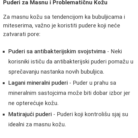
Puderi za Masnu i Problematičnu Kožu
Za masnu kožu sa tendencijom ka bubuljicama i
miteserima, važno je koristiti pudere koji neće
zatvarati pore:
Puderi sa antibakterijskim svojstvima
- Neki
korisniki ističu da antibakterijski puderi pomažu u
sprečavanju nastanka novih bubuljica.
Lagani mineralni puderi
- Puder u prahu sa
mineralnim sastojcima može biti dobar izbor jer
ne opterećuje kožu.
Matirajući puderi
- Puderi koji kontrolišu sjaj su
idealni za masnu kožu.