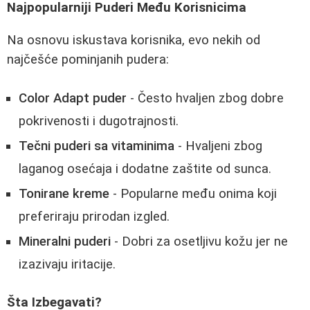
Najpopularniji Puderi Među Korisnicima
Na osnovu iskustava korisnika, evo nekih od
najčešće pominjanih pudera:
Color Adapt puder
- Često hvaljen zbog dobre
pokrivenosti i dugotrajnosti.
Tečni puderi sa vitaminima
- Hvaljeni zbog
laganog osećaja i dodatne zaštite od sunca.
Tonirane kreme
- Popularne među onima koji
preferiraju prirodan izgled.
Mineralni puderi
- Dobri za osetljivu kožu jer ne
izazivaju iritacije.
Šta Izbegavati?