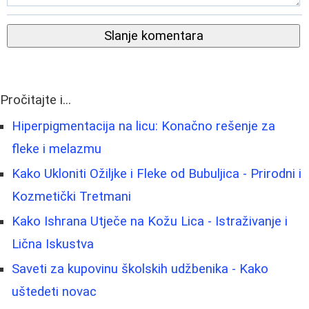
Slanje komentara
Pročitajte i...
Hiperpigmentacija na licu: Konačno rešenje za
fleke i melazmu
Kako Ukloniti Ožiljke i Fleke od Bubuljica - Prirodni i
Kozmetički Tretmani
Kako Ishrana Utječe na Kožu Lica - Istraživanje i
Lična Iskustva
Saveti za kupovinu školskih udžbenika - Kako
uštedeti novac