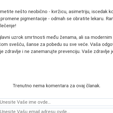
metite nešto neobično - kvržicu, asimetriju, iscedak ko
e, promene pigmentacije - odmah se obratite lekaru. Ran
lečenje!
e glavni uzrok smrtnosti među ženama, ali sa modernim
om svešću, šanse za pobedu su sve veće. Vaša odgov
je zdravlje i ne zanemarujte prevenciju. Vaše zdravlje 
Trenutno nema komentara za ovaj članak.