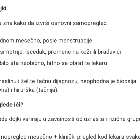
jki
a zna kako da izvrši osnovni samopregled:
ednom mesečno, posle menstruacije
asimetrije, iscedak, promene na koži ili bradavici
bilo šta neobično, hitno se obratite lekaru
aslinu i želite tačnu dijagnozu, neophodna je biopsija.
na) i hirurška (tačnija).
lede ići?
e dojki variraju u zavisnosti od uzrasta i rizične grup
opregled mesečno + klinički pregled kod lekara svake