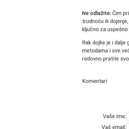
Ne odlažite:
Čim pri
trudnoću ili dojenj
ključno za uspešno 
Rak dojke je i dalj
metodama i sve već
redovno pratite svo
Komentari
Vaše ime:
Vaš email: