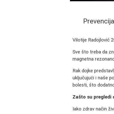
Prevencija
Vilotije Radojlović
2
Sve što treba da zna
magnetna rezonanca
Rak dojke predstavl
uključujući i naše 
bolesti, što dodatn
Zašto su pregledi 
Iako zdrav način ži