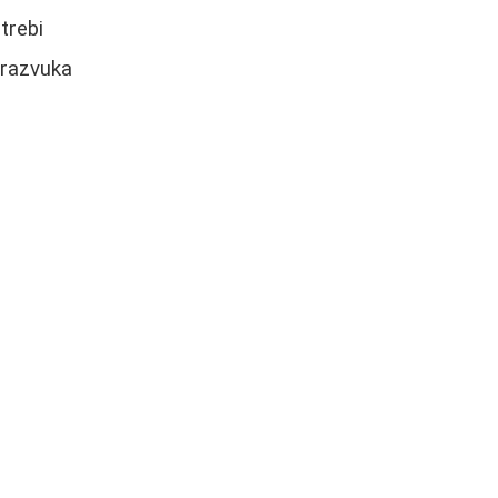
trebi
trazvuka