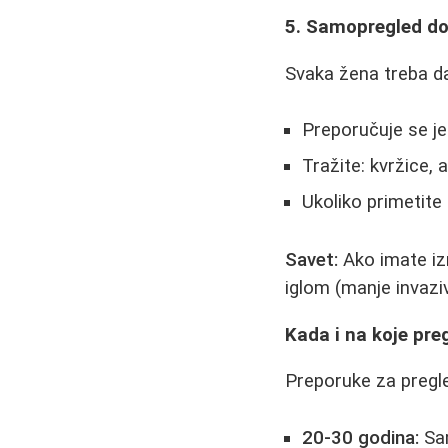
5. Samopregled do
Svaka žena treba d
Preporučuje se j
Tražite: kvržice, 
Ukoliko primetite 
Savet:
Ako imate izr
iglom (manje invaziv
Kada i na koje preg
Preporuke za pregled
20-30 godina:
Sam