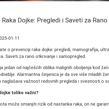
 Raka Dojke: Pregledi i Saveti za Rano
025-01-11
te o prevenciji raka dojke: pregledi, mamografija, ultra
. Saveti za rano otkrivanje i samopregled.
ja jedan od najčešćih oblika malignih oboljenja kod že
podneblje. Alarmantna činjenica je da sve više mladih ž
o naglašava važnost redovnih pregleda i svesnosti o s
dojke toliko važni?
vota može smanjiti rizik od nastanka raka, on ne garan