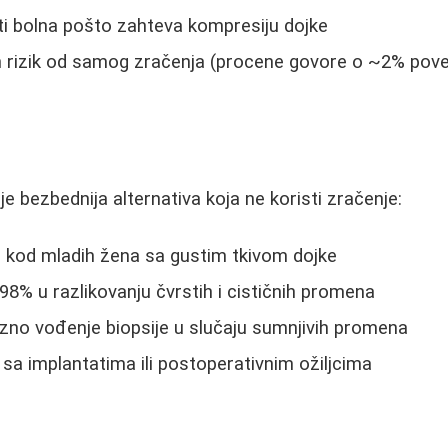
i bolna pošto zahteva kompresiju dojke
n rizik od samog zračenja (procene govore o ~2% pove
je bezbednija alternativa koja ne koristi zračenje:
 kod mladih žena sa gustim tkivom dojke
8% u razlikovanju čvrstih i cističnih promena
no vođenje biopsije u slučaju sumnjivih promena
a implantatima ili postoperativnim ožiljcima