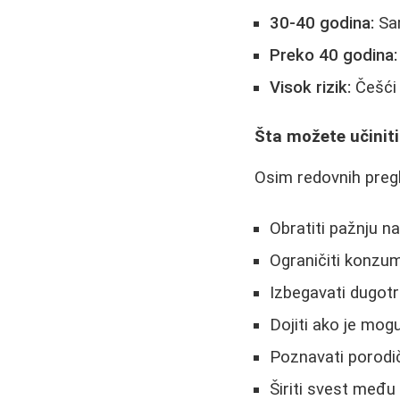
30-40 godina:
Sam
Preko 40 godina:
Visok rizik:
Češći 
Šta možete učinit
Osim redovnih preg
Obratiti pažnju na
Ograničiti konzum
Izbegavati dugot
Dojiti ako je mogu
Poznavati porodič
Širiti svest među