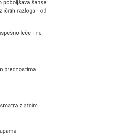
no poboljšava šanse
ičitih razloga - od
uspešno leče - ne
im prednostima i
e smatra zlatnim
grupama