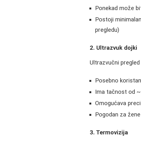
Ponekad može bit
Postoji minimala
pregledu)
2. Ultrazvuk dojki
Ultrazvučni pregled 
Posebno koristan
Ima tačnost od ~9
Omogućava preciz
Pogodan za žene s
3. Termovizija