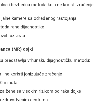
olna i bezbedna metoda koja ne koristi zračenje:
cijalne kamere sa određenog rastojanja
oda rane dijagnostike
svih uzrasta
anca (MR) dojki
 predstavlja vrhunsku dijagnostičku metodu:
i ne koristi jonizujuće zračenje
30 minuta
za žene sa visokim rizikom od raka dojke
 zdravstvenim centrima