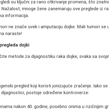
egledi su ključni za rano otkrivanje promena, što znat
 Nažalost, mnoge žene zanemaruju ove preglede iz razl
a informacija.
ori ne znače uvek i amputaciju dojke. Mali tumori se 
na naraste!
regleda dojki
čite metode za dijagnostiku raka dojke, svaka sa svoj
genski pregled koji koristi jonizujuće zračenje. Iako s
dijagnostici, postoje određene kontroverze:
enama nakon 40. godine, posebno onima u rizičnijim 