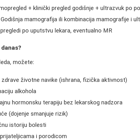
opregled + klinički pregled godišnje + ultrazvuk po po
Godišnja mamografija ili kombinacija mamografije i ul
pregledi po uputstvu lekara, eventualno MR
i danas?
leda, možete:
 zdrave životne navike (ishrana, fizička aktivnost)
aciju alkohola
rajnu hormonsku terapiju bez lekarskog nadzora
će (dojenje smanjuje rizik)
nu istoriju bolesti
 prijateljicama i porodicom