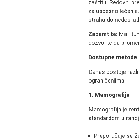
zaštitu. Redovni pr
za uspešno lečenje.
straha do nedostatk
Zapamtite:
Mali tum
dozvolite da prome
Dostupne metode p
Danas postoje razli
ograničenjima:
1. Mamografija
Mamografija je rent
standardom u ranoj 
Preporučuje se ž