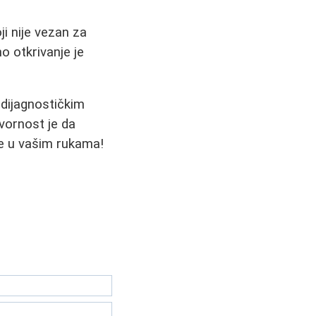
ji nije vezan za
o otkrivanje je
 dijagnostičkim
ornost je da
je u vašim rukama!