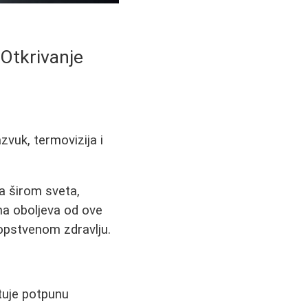
 Otkrivanje
zvuk, termovizija i
na širom sveta,
ena oboljeva od ove
opstvenom zdravlju.
tuje potpunu