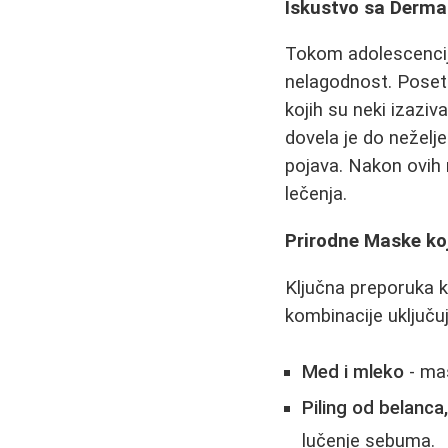
Iskustvo sa Derm
Tokom adolescencije
nelagodnost. Poseta
kojih su neki izaziv
dovela je do neželje
pojava. Nakon ovih 
lečenja.
Prirodne Maske ko
Ključna preporuka k
kombinacije uključuj
Med i mleko
- mas
Piling od belanca
lučenje sebuma.