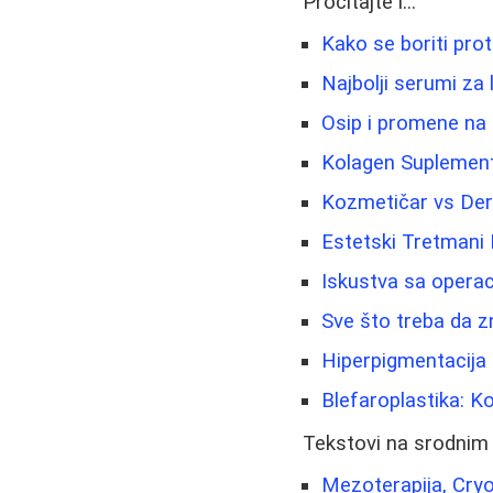
Pročitajte i...
Kako se boriti pro
Najbolji serumi za
Osip i promene na ko
Kolagen Suplement
Kozmetičar vs Derm
Estetski Tretmani L
Iskustva sa operac
Sve što treba da z
Hiperpigmentacija 
Blefaroplastika: K
Tekstovi na srodnim
Mezoterapija, Cryo