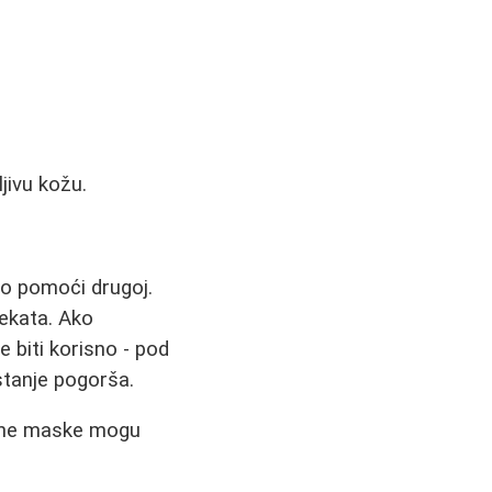
jivu kožu.
no pomoći drugoj.
fekata. Ako
 biti korisno - pod
stanje pogorša.
irodne maske mogu