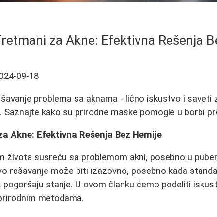
Tretmani za Akne: Efektivna Rešenja 
024-09-18
rešavanje problema sa aknama - lično iskustvo i saveti
. Saznajte kako su prirodne maske pomogle u borbi pro
za Akne: Efektivna Rešenja Bez Hemije
om života susreću sa problemom akni, posebno u puber
vo rešavanje može biti izazovno, posebno kada standa
pak pogoršaju stanje. U ovom članku ćemo podeliti iskus
 prirodnim metodama.