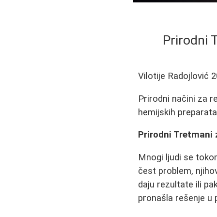
Prirodni 
Vilotije Radojlović
2
Prirodni načini za 
hemijskih preparata
Prirodni Tretmani 
Mnogi ljudi se tok
čest problem, njiho
daju rezultate ili 
pronašla rešenje u