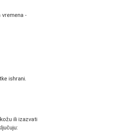
om vremena -
ke ishrani.
ožu ili izazvati
ljučuju: