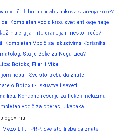
tiv mimičnih bora i prvih znakova starenja kože?
 lice: Kompletan vodič kroz svet anti-age nege
ži - alergija, intolerancija ili nešto treće?
i: Kompletan Vodič sa Iskustvima Korisnika
atolog: Šta je Bolje za Negu Lica?
ica: Botoks, Fileri i Više
ijom nosa - Sve što treba da znate
nate o Botoxu - Iskustva i saveti
na licu: Konačno rešenje za fleke i melazmu
ompletan vodič za operaciju kapaka
 blogovima
 Mezo Lift i PRP: Sve što treba da znate