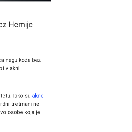
Bez Hemije
 za negu kože bez
tiv akni.
tetu. Iako su
akne
rdni tretmani ne
tvo osobe koja je