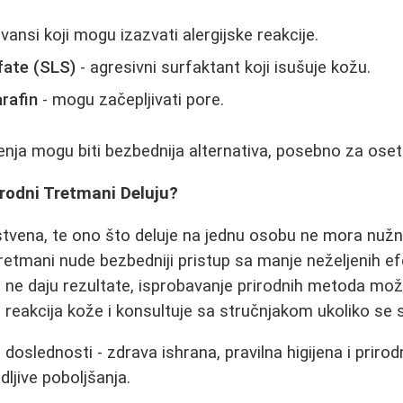
vansi koji mogu izazvati alergijske reakcije.
fate (SLS)
- agresivni surfaktant koji isušuje kožu.
arafin
- mogu začepljivati pore.
enja mogu biti bezbednija alternativa, posebno za osetl
rirodni Tretmani Deluju?
stvena, te ono što deluje na jednu osobu ne mora nuž
retmani nude bezbedniji pristup sa manje neželjenih e
 ne daju rezultate, isprobavanje prirodnih metoda može
 reakcija kože i konsultuje sa stručnjakom ukoliko se 
u i doslednosti - zdrava ishrana, pravilna higijena i pr
ljive poboljšanja.