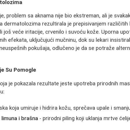
atolozima
, problem sa aknama nije bio ekstreman, ali je svakak
 dermatolozima rezultirala je prepisivanjem različitih 
ali još veće iritacije, crvenilo i suvoću kože. Uporna upo
nih efekata, uključujući mučninu, dok su lekari insistira
neuspešnih pokušaja, odlučeno je da se potraže alterna
je Su Pomogle
oja je pokazala rezultate jeste upotreba prirodnih mask
u:
ka koja umiruje i hidrira kožu, sprečava upale i smanju
, limuna i brašna
- prirodni piling koji uklanja mrtve ćeli