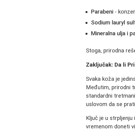
Parabeni
- konzer
Sodium lauryl sul
Mineralna ulja i p
Stoga, prirodna reš
Zaključak: Da li P
Svaka koža je jedin
Međutim, prirodni t
standardni tretmani
uslovom da se prati
Ključ je u strpljenj
vremenom doneti vid