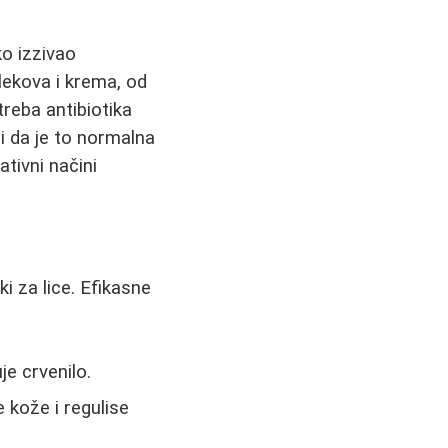
o izzivao
lekova i krema, od
treba antibiotika
li da je to normalna
tivni načini
i za lice. Efikasne
je crvenilo.
je kože i regulise