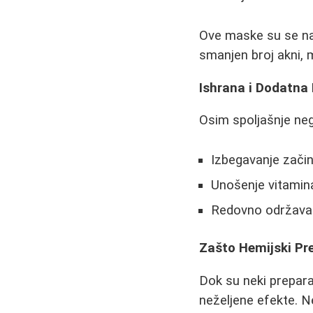
Ove maske su se nan
smanjen broj akni, m
Ishrana i Dodatna
Osim spoljašnje neg
Izbegavanje začin
Unošenje vitamina
Redovno održavanj
Zašto Hemijski Pr
Dok su neki preparat
neželjene efekte. N