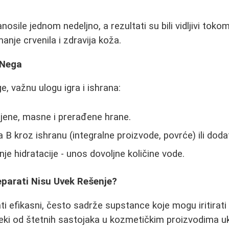
osile jednom nedeljno, a rezultati su bili vidljivi tok
anje crvenila i zdravija koža.
 Nega
e, važnu ulogu igra i ishrana:
jene, masne i prerađene hrane.
 B kroz ishranu (integralne proizvode, povrće) ili dodat
e hidratacije - unos dovoljne količine vode.
eparati Nisu Uvek Rešenje?
i efikasni, često sadrže supstance koje mogu iritirati k
eki od štetnih sastojaka u kozmetičkim proizvodima uk