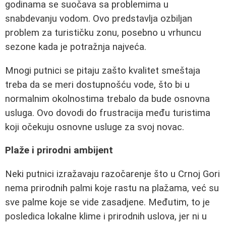
godinama se suočava sa problemima u
snabdevanju vodom. Ovo predstavlja ozbiljan
problem za turističku zonu, posebno u vrhuncu
sezone kada je potražnja najveća.
Mnogi putnici se pitaju zašto kvalitet smeštaja
treba da se meri dostupnošću vode, što bi u
normalnim okolnostima trebalo da bude osnovna
usluga. Ovo dovodi do frustracija među turistima
koji očekuju osnovne usluge za svoj novac.
Plaže i prirodni ambijent
Neki putnici izražavaju razočarenje što u Crnoj Gori
nema prirodnih palmi koje rastu na plažama, već su
sve palme koje se vide zasadjene. Međutim, to je
posledica lokalne klime i prirodnih uslova, jer ni u