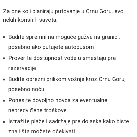
Za one koji planiraju putovanje u Crnu Goru, evo
nekih korisnih saveta:
Budite spremni na moguće gužve na granici,
posebno ako putujete autobusom
Proverite dostupnost vode u smeštaju pre
rezervacije
Budite oprezni prilikom vožnje kroz Crnu Goru,
posebno noću
Ponesite dovoljno novca za eventualne
nepredviđene troškove
Istražite plaže i sadržaje pre dolaska kako biste
znali šta možete očekivati