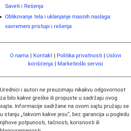
Saveti i Rešenja
Oblikovanje tela i uklanjanje masnih naslaga:
savremeni pristupi i rešenja
O nama
|
Kontakt
|
Politika privatnosti
|
Uslovi
korišćenja
|
Marketinški servisi
Urednici i autori ne preuzimaju nikakvu odgovornost
za bilo kakve greške ili propuste u sadržaju ovog
sajta. Informacije sadržane na ovom sajtu pružaju se
u stanju „takvom kakve jesu“, bez garancija u pogledu
njihove potpunosti, tačnosti, korisnosti ili
blagovremenosti.