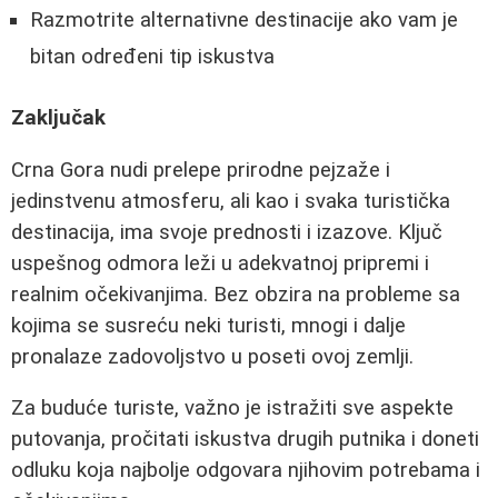
Razmotrite alternativne destinacije ako vam je
bitan određeni tip iskustva
Zaključak
Crna Gora nudi prelepe prirodne pejzaže i
jedinstvenu atmosferu, ali kao i svaka turistička
destinacija, ima svoje prednosti i izazove. Ključ
uspešnog odmora leži u adekvatnoj pripremi i
realnim očekivanjima. Bez obzira na probleme sa
kojima se susreću neki turisti, mnogi i dalje
pronalaze zadovoljstvo u poseti ovoj zemlji.
Za buduće turiste, važno je istražiti sve aspekte
putovanja, pročitati iskustva drugih putnika i doneti
odluku koja najbolje odgovara njihovim potrebama i