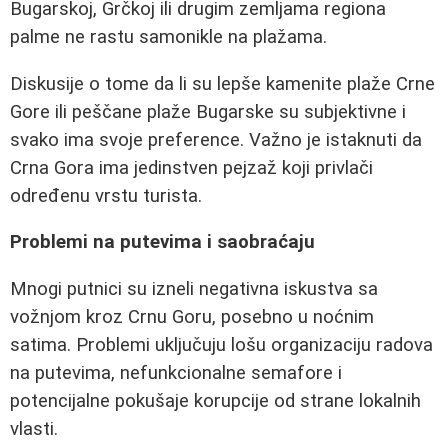
Bugarskoj, Grčkoj ili drugim zemljama regiona
palme ne rastu samonikle na plažama.
Diskusije o tome da li su lepše kamenite plaže Crne
Gore ili peščane plaže Bugarske su subjektivne i
svako ima svoje preference. Važno je istaknuti da
Crna Gora ima jedinstven pejzaž koji privlači
određenu vrstu turista.
Problemi na putevima i saobraćaju
Mnogi putnici su izneli negativna iskustva sa
vožnjom kroz Crnu Goru, posebno u noćnim
satima. Problemi uključuju lošu organizaciju radova
na putevima, nefunkcionalne semafore i
potencijalne pokušaje korupcije od strane lokalnih
vlasti.