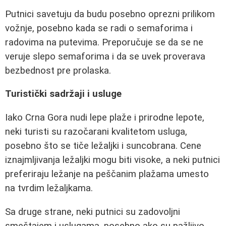
Putnici savetuju da budu posebno oprezni prilikom
vožnje, posebno kada se radi o semaforima i
radovima na putevima. Preporučuje se da se ne
veruje slepo semaforima i da se uvek proverava
bezbednost pre prolaska.
Turistički sadržaji i usluge
Iako Crna Gora nudi lepe plaže i prirodne lepote,
neki turisti su razočarani kvalitetom usluga,
posebno što se tiče ležaljki i suncobrana. Cene
iznajmljivanja ležaljki mogu biti visoke, a neki putnici
preferiraju ležanje na peščanim plažama umesto
na tvrdim ležaljkama.
Sa druge strane, neki putnici su zadovoljni
smeštajem i uslugama, posebno ako su pažljivo