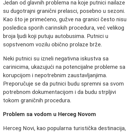
Jedan od glavnih problema na koje putnici nailaze
su dugotrajni granični prelasci, posebno u sezoni.
Kao što je primećeno, gužve na granici često nisu
posledica sporih carinskih procedura, već velikog
broja ljudi koji putuju autobusima. Putnici u
sopstvenom vozilu obično prolaze brže.
Neki putnici su izneli negativna iskustva sa
carinicima, ukazujući na potencijalne probleme sa
korupcijom i nepotrebnim zaustavljanjima.
Preporučuje se da putnici budu spremni sa svom
potrebnom dokumentacijom i da budu strpljivi
tokom graničnih procedura.
Problem sa vodom u Herceg Novom
Herceg Novi, kao popularna turistička destinacija,