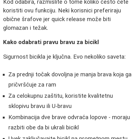
Kod odabira, razmislite o tome koliko često ćete
koristiti ovu funkciju. Neki korisnici preferiraju
obične šrafove jer quick release može biti
glomazan i težak.
Kako odabrati pravu bravu za bicikl
Sigurnost bicikla je ključna. Evo nekoliko saveta:
Za prednji točak dovoljna je manja brava koja ga
pričvršćuje za ram
Za celokupnu zaštitu, koristite kvalitetnu
sklopivu bravu ili U-bravu
Kombinacija dve brave odvraća lopove - moraju
razbiti obe da bi ukrali bicikl
Uvek zaključavajte bicikl na prometnom mestu