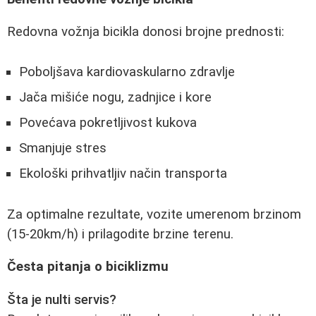
Redovna vožnja bicikla donosi brojne prednosti:
Poboljšava kardiovaskularno zdravlje
Jača mišiće nogu, zadnjice i kore
Povećava pokretljivost kukova
Smanjuje stres
Ekološki prihvatljiv način transporta
Za optimalne rezultate, vozite umerenom brzinom
(15-20km/h) i prilagodite brzine terenu.
Česta pitanja o biciklizmu
Šta je nulti servis?