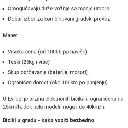
Omogućavaju duže vožnje sa manje umora
Dobar izbor za kombinovani gradski prevoz
Mane:
Visoka cena (od 1000€ pa naviše)
Teški (25kg i više)
Skup održavanje (baterije, motori)
Ograničen domet (oko 100km po punjenju)
U Evropi je brzina električnih bicikala ograničena na
25km/h, dok neki modeli mogu i do 40km/h.
Bicikl u gradu - kako voziti bezbedno