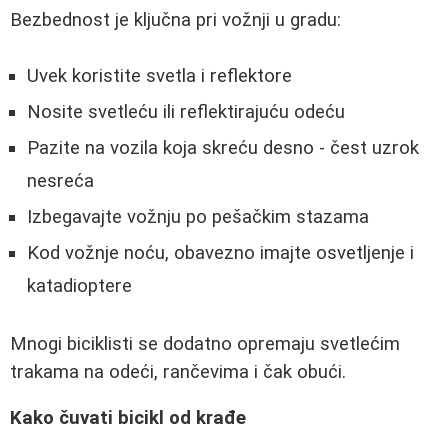
Bezbednost je ključna pri vožnji u gradu:
Uvek koristite svetla i reflektore
Nosite svetleću ili reflektirajuću odeću
Pazite na vozila koja skreću desno - čest uzrok
nesreća
Izbegavajte vožnju po pešačkim stazama
Kod vožnje noću, obavezno imajte osvetljenje i
katadioptere
Mnogi biciklisti se dodatno opremaju svetlećim
trakama na odeći, rančevima i čak obući.
Kako čuvati bicikl od krađe