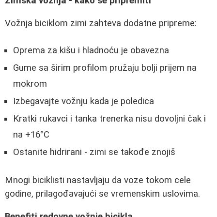
Zimska vožnja - kako se pripremiti
Vožnja biciklom zimi zahteva dodatne pripreme:
Oprema za kišu i hladnoću je obavezna
Gume sa širim profilom pružaju bolji prijem na
mokrom
Izbegavajte vožnju kada je poledica
Kratki rukavci i tanka trenerka nisu dovoljni čak i
na +16°C
Ostanite hidrirani - zimi se takođe znojiš
Mnogi biciklisti nastavljaju da voze tokom cele
godine, prilagođavajući se vremenskim uslovima.
Benefiti redovne vožnje bicikla