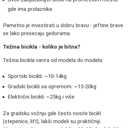
gde ima prolaznika
Pametno je investirati u dobru bravu - jeftine brave
se lako presecaju gedorama.
Težina bicikla - koliko je bitna?
Težina bicikla varira od modela do modela:
Sportski bicikli: ~10-14kg
Gradski bicikli sa opremom: ~15-20kg
Električni bicikli: ~25kg i više
Za gradsku vožnju gde često nosite bicikl
(stepenice, lift), lakši modeli su praktičniji.