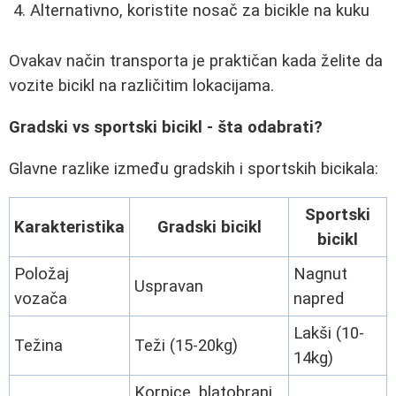
Alternativno, koristite nosač za bicikle na kuku
Ovakav način transporta je praktičan kada želite da
vozite bicikl na različitim lokacijama.
Gradski vs sportski bicikl - šta odabrati?
Glavne razlike između gradskih i sportskih bicikala:
Sportski
Karakteristika
Gradski bicikl
bicikl
Položaj
Nagnut
Uspravan
vozača
napred
Lakši (10-
Težina
Teži (15-20kg)
14kg)
Korpice, blatobrani,