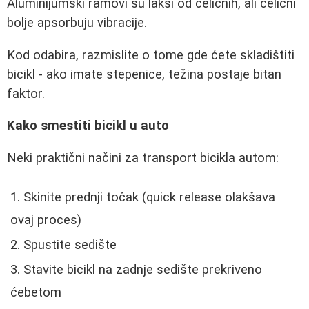
Aluminijumski ramovi su lakši od čeličnih, ali čelični
bolje apsorbuju vibracije.
Kod odabira, razmislite o tome gde ćete skladištiti
bicikl - ako imate stepenice, težina postaje bitan
faktor.
Kako smestiti bicikl u auto
Neki praktični načini za transport bicikla autom:
Skinite prednji točak (quick release olakšava
ovaj proces)
Spustite sedište
Stavite bicikl na zadnje sedište prekriveno
ćebetom