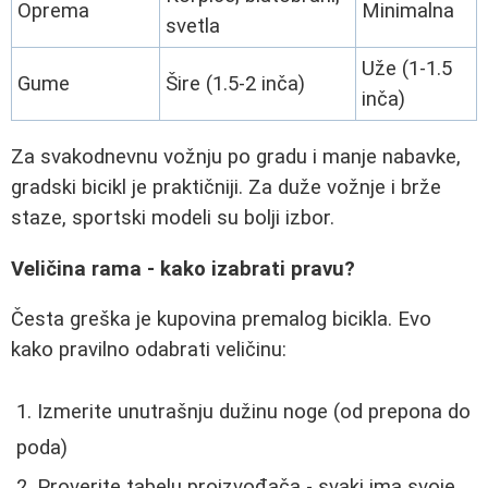
Oprema
Minimalna
svetla
Uže (1-1.5
Gume
Šire (1.5-2 inča)
inča)
Za svakodnevnu vožnju po gradu i manje nabavke,
gradski bicikl je praktičniji. Za duže vožnje i brže
staze, sportski modeli su bolji izbor.
Veličina rama - kako izabrati pravu?
Česta greška je kupovina premalog bicikla. Evo
kako pravilno odabrati veličinu:
Izmerite unutrašnju dužinu noge (od prepona do
poda)
Proverite tabelu proizvođača - svaki ima svoje