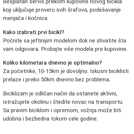
Besplatan servis prilikom kupovine novog bicikla
koji uključuje proveru svih šrafova, podešavanje
menjača i kočnica.
Kako izabrati prvi bicikl?
Počnite sa jeftinijim modelom dok ne shvatite šta
vam odgovara. Probajte više modela pre kupovine.
Koliko kilometara dnevno je optimalno?
Za početnike, 10-15km je dovoljno. Iskusni biciklisti
prelaze i preko 50km dnevno bez problema.
Biciklizam je odličan način da ostanete aktivni,
istražujete okolinu i štedite novac na transportu.
Sa pravim biciklom i opremom, vožnja može biti
udobna i bezbedna tokom cele godine.