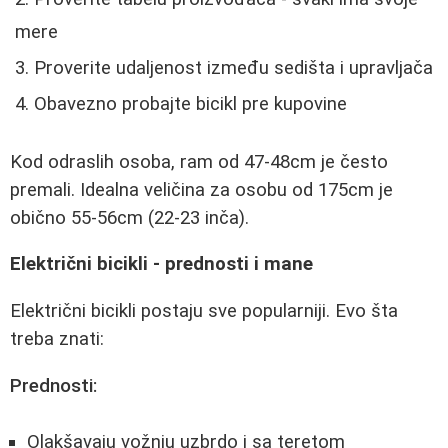
mere
Proverite udaljenost između sedišta i upravljača
Obavezno probajte bicikl pre kupovine
Kod odraslih osoba, ram od 47-48cm je često
premali. Idealna veličina za osobu od 175cm je
obično 55-56cm (22-23 inča).
Električni bicikli - prednosti i mane
Električni bicikli postaju sve popularniji. Evo šta
treba znati:
Prednosti:
Olakšavaju vožnju uzbrdo i sa teretom