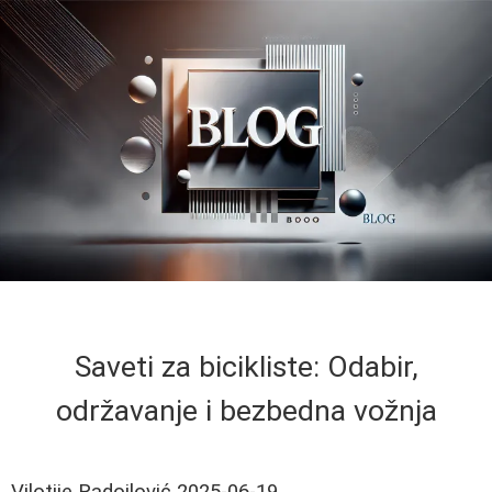
Saveti za bicikliste: Odabir,
održavanje i bezbedna vožnja
Vilotije Radojlović
2025-06-19