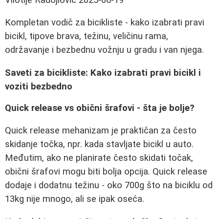
Kompletan vodič za bicikliste - kako izabrati pravi
bicikl, tipove brava, težinu, veličinu rama,
održavanje i bezbednu vožnju u gradu i van njega.
Saveti za bicikliste: Kako izabrati pravi bicikl i
voziti bezbedno
Quick release vs obični šrafovi - šta je bolje?
Quick release mehanizam je praktičan za često
skidanje točka, npr. kada stavljate bicikl u auto.
Međutim, ako ne planirate često skidati točak,
obični šrafovi mogu biti bolja opcija. Quick release
dodaje i dodatnu težinu - oko 700g što na biciklu od
13kg nije mnogo, ali se ipak oseća.