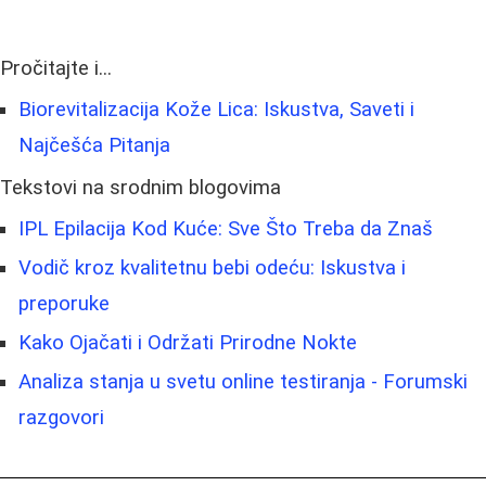
Pročitajte i...
Biorevitalizacija Kože Lica: Iskustva, Saveti i
Najčešća Pitanja
Tekstovi na srodnim blogovima
IPL Epilacija Kod Kuće: Sve Što Treba da Znaš
Vodič kroz kvalitetnu bebi odeću: Iskustva i
preporuke
Kako Ojačati i Održati Prirodne Nokte
Analiza stanja u svetu online testiranja - Forumski
razgovori