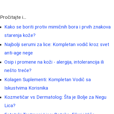
Pročitajte i...
Kako se boriti protiv mimičnih bora i prvih znakova
starenja kože?
Najbolji serumi za lice: Kompletan vodič kroz svet
anti-age nege
Osip i promene na koži - alergija, intolerancija ili
nešto treće?
Kolagen Suplementi: Kompletan Vodič sa
Iskustvima Korisnika
Kozmetičar vs Dermatolog: Šta je Bolje za Negu
Lica?