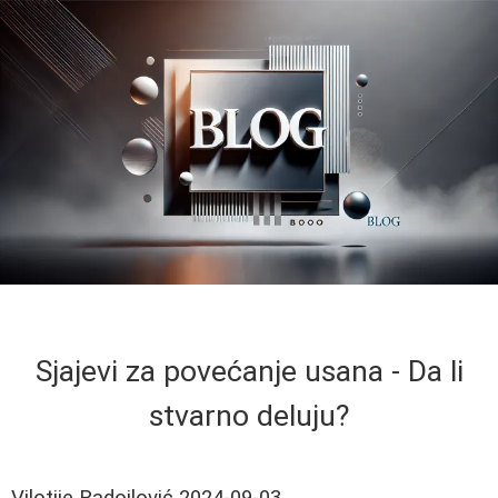
Sjajevi za povećanje usana - Da li
stvarno deluju?
Vilotije Radojlović
2024-09-03