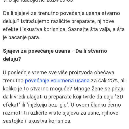
Da li sjajevi za trenutno povećanje usana stvarno
deluju? Istražujemo različite preparate, njihove
efekte i iskustva korisnica. Saznajte šta valja, a šta
je bacanje para.
Sjajevi za povećanje usana - Da li stvarno
deluju?
U poslednje vreme sve više proizvoda obećava
trenutno
povećanje volumena usana
za čak 25%, ali
koliko je to stvarno moguće? Mnoge žene se pitaju
da li vredi ulagati u preparate koji tvrde da daju "3D
efekat" ili "injekciju bez igle". U ovom članku ćemo
razmotriti različite vrste sjajeva za usne, njihove
sastojke i iskustva korisnica.