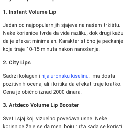
1. Instant Volume Lip
Jedan od najpopularnijih sjajeva na našem tržištu.
Neke korisnice tvrde da vide razliku, dok drugi kažu
da je efekat minimalan. Karakteristično je peckanje
koje traje 10-15 minuta nakon nanošenja.
2. City Lips
Sadrži kolagen i
hijaluronsku kiselinu
. Ima dosta
pozitivnih ocena, ali i kritika da efekat traje kratko.
Cena je obično iznad 2000 dinara.
3. Artdeco Volume Lip Booster
Svetli sjaj koji vizuelno povećava usne. Neke
korisnice žale se da meni boju ruža kada se koristi