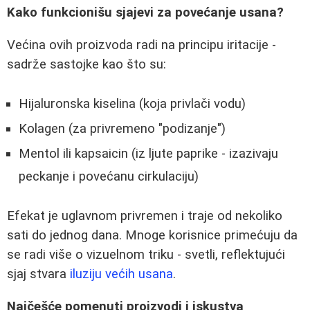
Kako funkcionišu sjajevi za povećanje usana?
Većina ovih proizvoda radi na principu iritacije -
sadrže sastojke kao što su:
Hijaluronska kiselina (koja privlači vodu)
Kolagen (za privremeno "podizanje")
Mentol ili kapsaicin (iz ljute paprike - izazivaju
peckanje i povećanu cirkulaciju)
Efekat je uglavnom privremen i traje od nekoliko
sati do jednog dana. Mnoge korisnice primećuju da
se radi više o vizuelnom triku - svetli, reflektujući
sjaj stvara
iluziju većih usana
.
Najčešće pomenuti proizvodi i iskustva