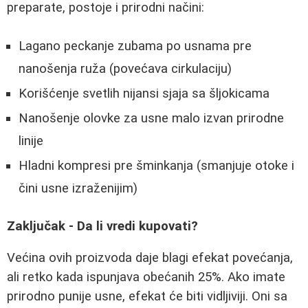
preparate, postoje i prirodni načini:
Lagano peckanje zubama po usnama pre
nanošenja ruža (povećava cirkulaciju)
Korišćenje svetlih nijansi sjaja sa šljokicama
Nanošenje olovke za usne malo izvan prirodne
linije
Hladni kompresi pre šminkanja (smanjuje otoke i
čini usne izraženijim)
Zaključak - Da li vredi kupovati?
Većina ovih proizvoda daje blagi efekat povećanja,
ali retko kada ispunjava obećanih 25%. Ako imate
prirodno punije usne, efekat će biti vidljiviji. Oni sa