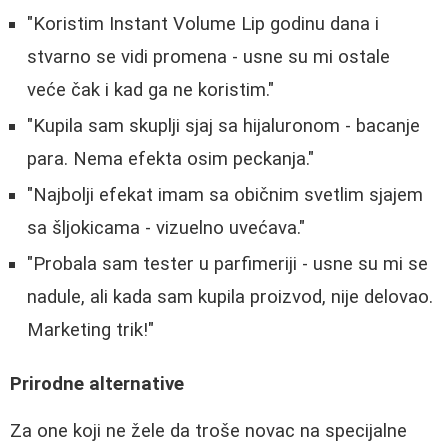
"Koristim Instant Volume Lip godinu dana i
stvarno se vidi promena - usne su mi ostale
veće čak i kad ga ne koristim."
"Kupila sam skuplji sjaj sa hijaluronom - bacanje
para. Nema efekta osim peckanja."
"Najbolji efekat imam sa običnim svetlim sjajem
sa šljokicama - vizuelno uvećava."
"Probala sam tester u parfimeriji - usne su mi se
nadule, ali kada sam kupila proizvod, nije delovao.
Marketing trik!"
Prirodne alternative
Za one koji ne žele da troše novac na specijalne