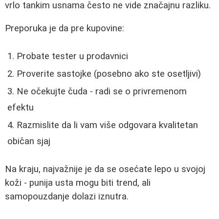
vrlo tankim usnama često ne vide značajnu razliku.
Preporuka je da pre kupovine:
Probate tester u prodavnici
Proverite sastojke (posebno ako ste osetljivi)
Ne očekujte čuda - radi se o privremenom
efektu
Razmislite da li vam više odgovara kvalitetan
običan sjaj
Na kraju, najvažnije je da se osećate lepo u svojoj
koži - punija usta mogu biti trend, ali
samopouzdanje dolazi iznutra.