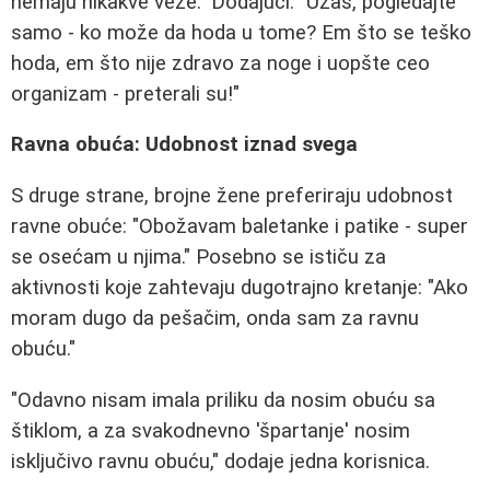
nemaju nikakve veze." Dodajući: "Užas, pogledajte
samo - ko može da hoda u tome? Em što se teško
hoda, em što nije zdravo za noge i uopšte ceo
organizam - preterali su!"
Ravna obuća: Udobnost iznad svega
S druge strane, brojne žene preferiraju udobnost
ravne obuće: "Obožavam baletanke i patike - super
se osećam u njima." Posebno se ističu za
aktivnosti koje zahtevaju dugotrajno kretanje: "Ako
moram dugo da pešačim, onda sam za ravnu
obuću."
"Odavno nisam imala priliku da nosim obuću sa
štiklom, a za svakodnevno 'špartanje' nosim
isključivo ravnu obuću," dodaje jedna korisnica.