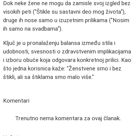
Dok neke žene ne mogu da zamisle svoj izgled bez
visokih peti ("Štikle su sastavni deo mog života"),
druge ih nose samo u izuzetnim prilikama ("Nosim
ih samo na svadbama").
Ključ je u pronalaženju balansa između stila i
udobnosti, svesnosti o zdravstvenim implikacijama
i izboru obuće koja odgovara konkretnoj prilici. Kao
što jedna korisnica kaže: "Ženstvene smo i bez
štikli, ali sa štiklama smo malo više."
Komentari
Trenutno nema komentara za ovaj članak.