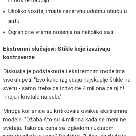
ih nosite napolju
Ukoliko vozite, imajte rezervnu udobnu obuću u
autu
Ograničite vreme nošenja na nekoliko sati
Ekstremni slučajevi: Štikle koje izazivaju
kontroverze
Diskusija je podstaknuta i ekstremnim modelima
visokih peti: "Evo kako izgledaju najskuplje štikle na
svetu - samo treba da izdvojite 4 miliona za njih!
Imaju i kristale na sebi."
Mnoge korisnice su kritikovale ovakve ekstremne
modele: "Džaba što su 4 miliona kada se meni ne
sviđaju. Tako da cena sa izgledom i ukusom