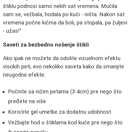
štiklu podnosi samo nekih sat vremena. Mučila
sam se, vežbala, hodala po kući - ništa. Nakon sat
vremena počne kičma da boli, pa stopala, pa žuljevi
- užas!"
Saveti za bezbedno nošenje štikli
Ako ipak ne možete da odolite vizuelnom efektu
visokih peti, evo nekoliko saveta kako da smanjite
neugodne efekte:
Počnite sa nižim petama (3-4cm) pre nego što
pređete na više
Koristite gel umetke za dodatnu udobnost
Vežbajte hod u štiklama kod kuće pre nego što