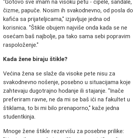
"Gotovo sve imam na visoku petu - cipele, sandale,
čizme, papuče. Nosim ih svakodnevno, od posla do
kafića sa prijateljicama," izjavljuje jedna od
korisnica. "Štikle obujem najviše onda kada se ne
osećam baš najbolje, pa tako sama sebi popravim
raspoloženje."
Kada žene biraju štikle?
Većina žena se slaže da visoke pete nisu za
svakodnevno nošenje, posebno u situacijama koje
zahtevaju dugotrajno hodanje ili stajanje. "Inače
preferiram ravne, ne da mi se baš ići na fakultet u
štiklama, to bi mi bilo prenaporno," kaže jedna
studentkinja.
Mnoge žene štikle rezervišu za posebne prilike: