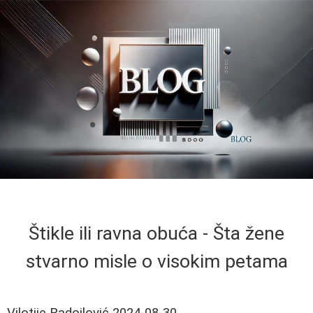
Štikle ili ravna obuća - Šta žene
stvarno misle o visokim petama
Vilotije Radojlović
2024-08-30