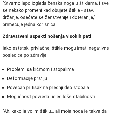
"Stvarno lepo izgleda ženska noga u štiklama, i sve
se nekako promeni kad obujete štikle - stav,
držanje, osećate se ženstvenije i doteranije,"
primećuje jedna korisnica.
Zdravstveni aspekti nošenja visokih peti
Iako estetski privlačne, štikle mogu imati negativne
posledice po zdravlje:
Problemi sa kičmom i stopalima
Deformacije prstiju
Povećan pritisak na prednji deo stopala
Mogućnost povreda usled loše stabilnosti
"Ah, kako ja volim štiklu... ali moja noga je takva da