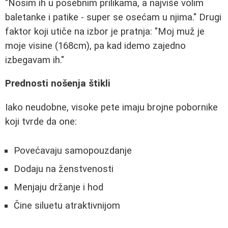
"Nosim ih u posebnim prilikama, a najviše volim
baletanke i patike - super se osećam u njima." Drugi
faktor koji utiče na izbor je pratnja: "Moj muž je
moje visine (168cm), pa kad idemo zajedno
izbegavam ih."
Prednosti nošenja štikli
Iako neudobne, visoke pete imaju brojne pobornike
koji tvrde da one:
Povećavaju samopouzdanje
Dodaju na ženstvenosti
Menjaju držanje i hod
Čine siluetu atraktivnijom