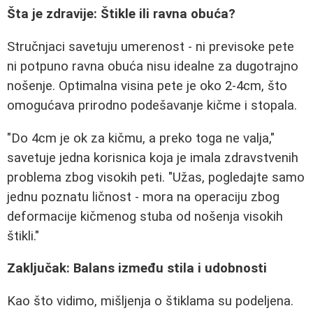
Šta je zdravije: Štikle ili ravna obuća?
Stručnjaci savetuju umerenost - ni previsoke pete
ni potpuno ravna obuća nisu idealne za dugotrajno
nošenje. Optimalna visina pete je oko 2-4cm, što
omogućava prirodno podešavanje kičme i stopala.
"Do 4cm je ok za kičmu, a preko toga ne valja,"
savetuje jedna korisnica koja je imala zdravstvenih
problema zbog visokih peti. "Užas, pogledajte samo
jednu poznatu ličnost - mora na operaciju zbog
deformacije kičmenog stuba od nošenja visokih
štikli."
Zaključak: Balans između stila i udobnosti
Kao što vidimo, mišljenja o štiklama su podeljena.