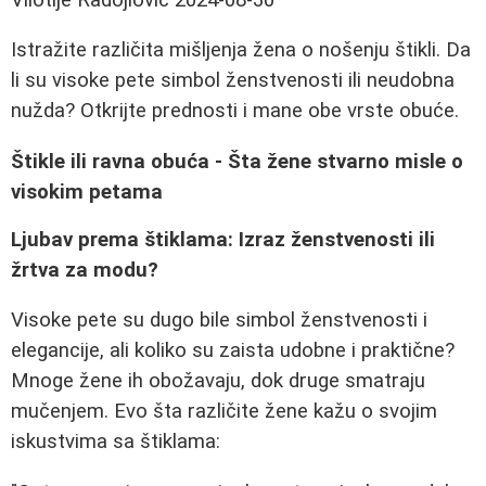
Istražite različita mišljenja žena o nošenju štikli. Da
li su visoke pete simbol ženstvenosti ili neudobna
nužda? Otkrijte prednosti i mane obe vrste obuće.
Štikle ili ravna obuća - Šta žene stvarno misle o
visokim petama
Ljubav prema štiklama: Izraz ženstvenosti ili
žrtva za modu?
Visoke pete su dugo bile simbol ženstvenosti i
elegancije, ali koliko su zaista udobne i praktične?
Mnoge žene ih obožavaju, dok druge smatraju
mučenjem. Evo šta različite žene kažu o svojim
iskustvima sa štiklama: