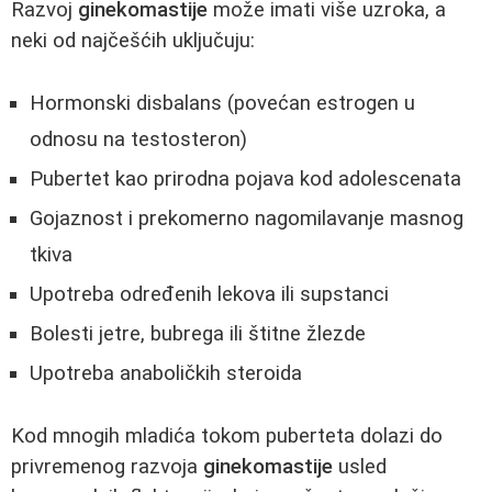
Razvoj
ginekomastije
može imati više uzroka, a
neki od najčešćih uključuju:
Hormonski disbalans (povećan estrogen u
odnosu na testosteron)
Pubertet kao prirodna pojava kod adolescenata
Gojaznost i prekomerno nagomilavanje masnog
tkiva
Upotreba određenih lekova ili supstanci
Bolesti jetre, bubrega ili štitne žlezde
Upotreba anaboličkih steroida
Kod mnogih mladića tokom puberteta dolazi do
privremenog razvoja
ginekomastije
usled