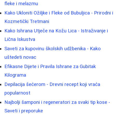
fleke i melazmu
Kako Ukloniti Ožiljke i Fleke od Bubuljica - Prirodni i
Kozmetički Tretmani
Kako Ishrana Utječe na Kožu Lica - Istraživanje i
Lična Iskustva
Saveti za kupovinu školskih udžbenika - Kako
uštedeti novac
Efikasne Dijete i Pravila Ishrane za Gubitak
Kilograma
Depilacija šećerom - Drevni recept koji vraća
popularnost
Najbolji šamponi i regeneratori za svaki tip kose -
Saveti i preporuke