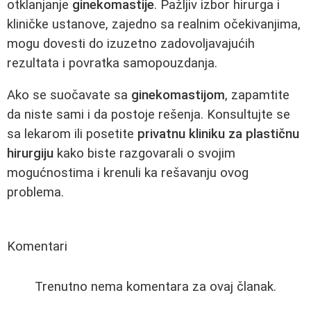
otklanjanje
ginekomastije
. Pažljiv izbor hirurga i
kliničke ustanove, zajedno sa realnim očekivanjima,
mogu dovesti do izuzetno zadovoljavajućih
rezultata i povratka samopouzdanja.
Ako se suočavate sa
ginekomastijom
, zapamtite
da niste sami i da postoje rešenja. Konsultujte se
sa lekarom ili posetite
privatnu kliniku za plastičnu
hirurgiju
kako biste razgovarali o svojim
mogućnostima i krenuli ka rešavanju ovog
problema.
Komentari
Trenutno nema komentara za ovaj članak.