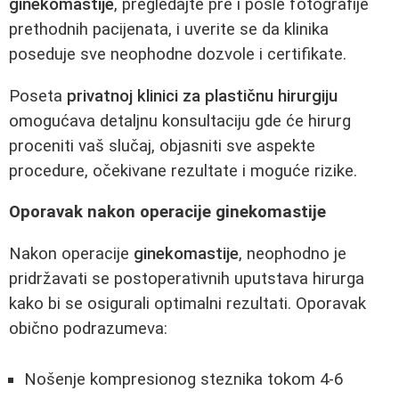
ginekomastije
, pregledajte pre i posle fotografije
prethodnih pacijenata, i uverite se da klinika
poseduje sve neophodne dozvole i certifikate.
Poseta
privatnoj klinici za plastičnu hirurgiju
omogućava detaljnu konsultaciju gde će hirurg
proceniti vaš slučaj, objasniti sve aspekte
procedure, očekivane rezultate i moguće rizike.
Oporavak nakon operacije ginekomastije
Nakon operacije
ginekomastije
, neophodno je
pridržavati se postoperativnih uputstava hirurga
kako bi se osigurali optimalni rezultati. Oporavak
obično podrazumeva:
Nošenje kompresionog steznika tokom 4-6