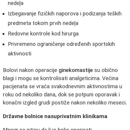
nedeļa
Izbegavanje fizičkih naporova i podizanja teških
predmeta tokom prvih nedeļa
Redovne kontrole kod hirurga
Privremeno ograničenje određenih sportskih
aktivnosti
Bolovi nakon operacije
ginekomastije
su obično
blagi i mogu se kontrolisati analgeticima. Većina
pacijenata se vraća svakodnevnim aktivnostima u
roku od nekoliko dana, dok se potpuni oporavak i
konačni izgled grudi postiže nakon nekoliko meseci.
Državne bolnice nasuprivatnim klinikama
Mnogi se pitaju da li je bolje operisati