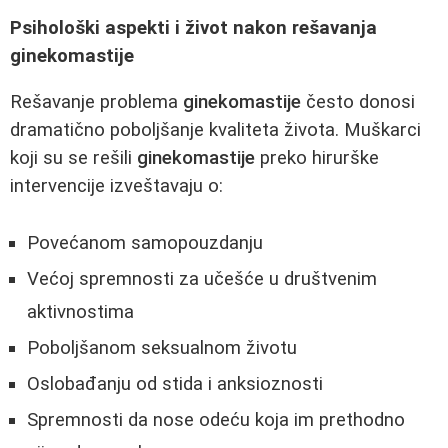
Psihološki aspekti i život nakon rešavanja
ginekomastije
Rešavanje problema
ginekomastije
često donosi
dramatično poboljšanje kvaliteta života. Muškarci
koji su se rešili
ginekomastije
preko hirurške
intervencije izveštavaju o:
Povećanom samopouzdanju
Većoj spremnosti za učešće u društvenim
aktivnostima
Poboljšanom seksualnom životu
Oslobađanju od stida i anksioznosti
Spremnosti da nose odeću koja im prethodno