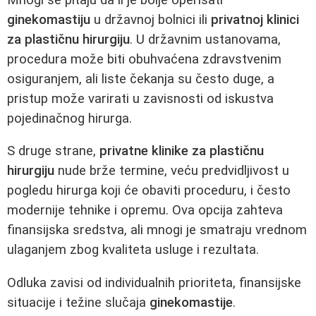
ginekomastiju
u državnoj bolnici ili
privatnoj klinici
za plastičnu hirurgiju
. U državnim ustanovama,
procedura može biti obuhvaćena zdravstvenim
osiguranjem, ali liste čekanja su često duge, a
pristup može varirati u zavisnosti od iskustva
pojedinačnog hirurga.
S druge strane,
privatne klinike za plastičnu
hirurgiju
nude brže termine, veću predvidljivost u
pogledu hirurga koji će obaviti proceduru, i često
modernije tehnike i opremu. Ova opcija zahteva
finansijska sredstva, ali mnogi je smatraju vrednom
ulaganjem zbog kvaliteta usluge i rezultata.
Odluka zavisi od individualnih prioriteta, finansijske
situacije i težine slučaja
ginekomastije
.