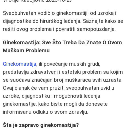
Sveobuhvatan vodič o ginekomastiji: od uzroka i
dijagnostike do hirurškog lečenja. Saznajte kako se
rešiti ovog problema i povratiti samopouzdanje.
Ginekomastija: Sve Što Treba Da Znate O Ovom
Muškom Problemu
Ginekomastija
, ili povećanje muških grudi,
predstavlja zdravstveni i estetski problem sa kojim
se suočava značajan broj muškaraca svih uzrasta.
Ovaj članak će vam pružiti sveobuhvatan uvid u
uzroke, dijagnostiku i mogućnosti lečenja
ginekomastije, kako biste mogli da donesete
informisanu odluku o svom zdravlju.
Šta je zapravo ginekomastija?