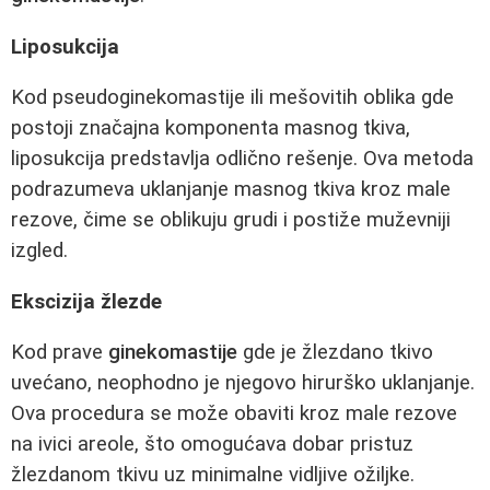
Liposukcija
Kod pseudoginekomastije ili mešovitih oblika gde
postoji značajna komponenta masnog tkiva,
liposukcija predstavlja odlično rešenje. Ova metoda
podrazumeva uklanjanje masnog tkiva kroz male
rezove, čime se oblikuju grudi i postiže muževniji
izgled.
Ekscizija žlezde
Kod prave
ginekomastije
gde je žlezdano tkivo
uvećano, neophodno je njegovo hirurško uklanjanje.
Ova procedura se može obaviti kroz male rezove
na ivici areole, što omogućava dobar pristuz
žlezdanom tkivu uz minimalne vidljive ožiljke.