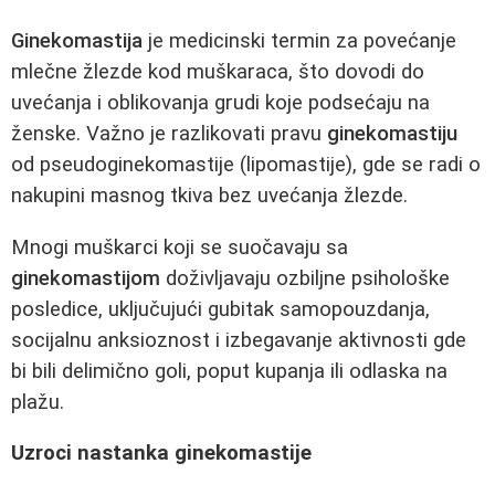
Ginekomastija
je medicinski termin za povećanje
mlеčne žlezde kod muškaraca, što dovodi do
uvećanja i oblikovanja grudi koje podsećaju na
ženske. Važno je razlikovati pravu
ginekomastiju
od pseudoginekomastije (lipomastije), gde se radi o
nakupini masnog tkiva bez uvećanja žlezde.
Mnogi muškarci koji se suočavaju sa
ginekomastijom
doživljavaju ozbiljne psihološke
posledice, uključujući gubitak samopouzdanja,
socijalnu anksioznost i izbegavanje aktivnosti gde
bi bili delimično goli, poput kupanja ili odlaska na
plažu.
Uzroci nastanka ginekomastije