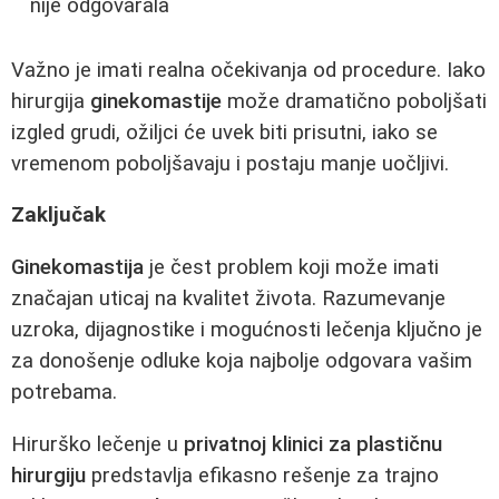
nije odgovarala
Važno je imati realna očekivanja od procedure. Iako
hirurgija
ginekomastije
može dramatično poboljšati
izgled grudi, ožiljci će uvek biti prisutni, iako se
vremenom poboljšavaju i postaju manje uočljivi.
Zaključak
Ginekomastija
je čest problem koji može imati
značajan uticaj na kvalitet života. Razumevanje
uzroka, dijagnostike i mogućnosti lečenja ključno je
za donošenje odluke koja najbolje odgovara vašim
potrebama.
Hirurško lečenje u
privatnoj klinici za plastičnu
hirurgiju
predstavlja efikasno rešenje za trajno