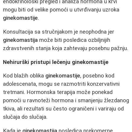
endokrinološki pregled i analiza hormona u krvi
mogu biti od velike pomoći u utvrđivanju uzroka
ginekomastije
.
Konsultacija sa stručnjakom je neophodna jer
ginekomastija
može biti posledica ozbiljnijih
zdravstvenih stanja koja zahtevaju posebnu pažnju.
Nehirurški pristupi lečenju ginekomastije
Kod blažih oblika
ginekomastije
, posebno kod
adolescenata, mogu se razmotriti konzervativni
tretmani. Hormonska terapija može ponekad
pomoći u ravnoteži hormona i smanjenju žlezdanog
tkiva, ali rezultati su često ograničeni i variraju od
slučaja do slučaja.
Kada je
ginekomastija
posledica prekomerne