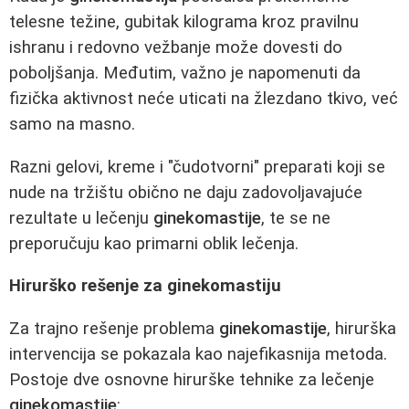
telesne težine, gubitak kilograma kroz pravilnu
ishranu i redovno vežbanje može dovesti do
poboljšanja. Međutim, važno je napomenuti da
fizička aktivnost neće uticati na žlezdano tkivo, već
samo na masno.
Razni gelovi, kreme i "čudotvorni" preparati koji se
nude na tržištu obično ne daju zadovoljavajuće
rezultate u lečenju
ginekomastije
, te se ne
preporučuju kao primarni oblik lečenja.
Hirurško rešenje za ginekomastiju
Za trajno rešenje problema
ginekomastije
, hirurška
intervencija se pokazala kao najefikasnija metoda.
Postoje dve osnovne hirurške tehnike za lečenje
ginekomastije
: