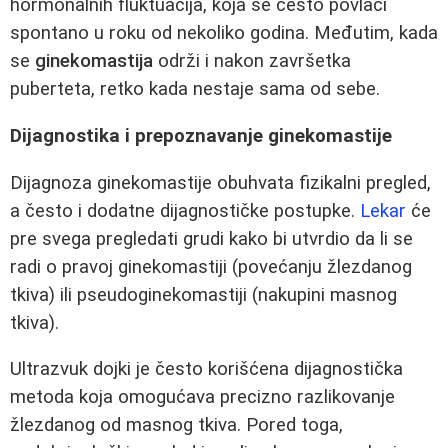
hormonalnih fluktuacija, koja se često povlači
spontano u roku od nekoliko godina. Međutim, kada
se
ginekomastija
održi i nakon završetka
puberteta, retko kada nestaje sama od sebe.
Dijagnostika i prepoznavanje ginekomastije
Dijagnoza ginekomastije obuhvata fizikalni pregled,
a često i dodatne dijagnostičke postupke.
Lekar
će
pre svega pregledati grudi kako bi utvrdio da li se
radi o pravoj ginekomastiji (povećanju žlezdanog
tkiva) ili pseudoginekomastiji (nakupini masnog
tkiva).
Ultrazvuk dojki je često korišćena dijagnostička
metoda koja omogućava precizno razlikovanje
žlezdanog od masnog tkiva. Pored toga,