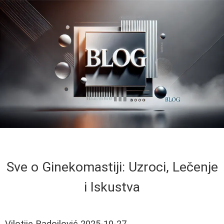
Sve o Ginekomastiji: Uzroci, Lečenje
i Iskustva
Vilotije Radojlović
2025-10-27