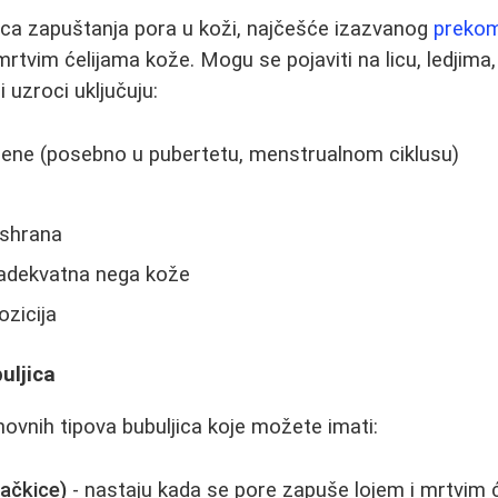
ica zapuštanja pora u koži, najčešće izazvanog
prekom
i mrtvim ćelijama kože. Mogu se pojaviti na licu, ledjima
i uzroci uključuju:
ne (posebno u pubertetu, menstrualnom ciklusu)
ishrana
eadekvatna nega kože
zicija
uljica
novnih tipova bubuljica koje možete imati:
ačkice)
- nastaju kada se pore zapuše lojem i mrtvim 