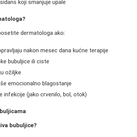
ksidans koji smanjuje upale
matologa?
posetite dermatologa ako:
opravljaju nakon mesec dana kućne terapije
e bubuljice ili ciste
ju ožiljke
vaše emocionalno blagostanje
infekcije (jako crvenilo, bol, otok)
ubuljicama
ziva bubuljice?