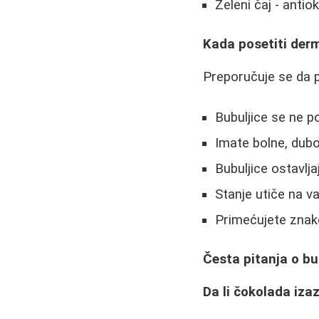
Zeleni čaj - antio
Kada posetiti der
Preporučuje se da 
Bubuljice se ne p
Imate bolne, dubok
Bubuljice ostavlja
Stanje utiče na 
Primećujete znake 
Česta pitanja o b
Da li čokolada iza