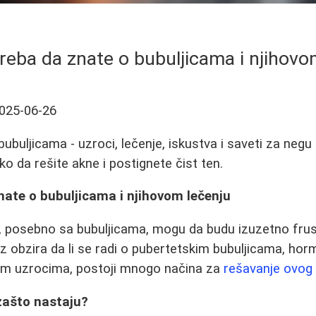
treba da znate o bubuljicama i njihovo
025-06-26
ubuljicama - uzroci, lečenje, iskustva i saveti za neg
o da rešite akne i postignete čist ten.
nate o bubuljicama i njihovom lečenju
posebno sa bubuljicama, mogu da budu izuzetno frustr
 obzira da li se radi o pubertetskim bubuljicama, ho
im uzrocima, postoji mnogo načina za
rešavanje ovog
 zašto nastaju?