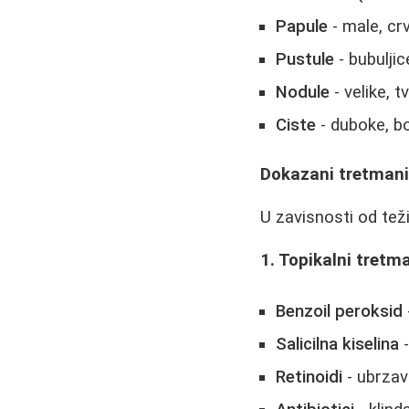
Papule
- male, crv
Pustule
- bubulji
Nodule
- velike, t
Ciste
- duboke, bo
Dokazani tretmani
U zavisnosti od teži
1. Topikalni tretma
Benzoil peroksid
Salicilna kiselina
-
Retinoidi
- ubrzava