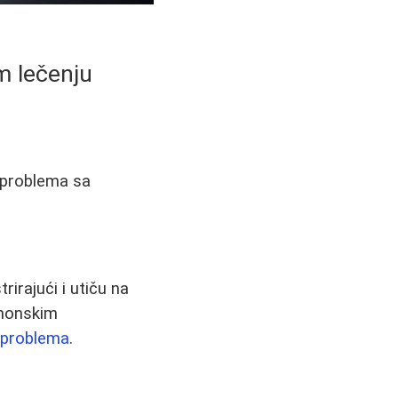
m lečenju
u problema sa
irajući i utiču na
rmonskim
 problema
.