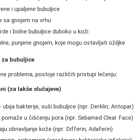
ene i upaljene bubuljice
ce sa gnojem na vrhu
vrde i bolne bubuljice duboko u koži
lne, punjene gnojem, koje mogu ostavljati ožiljke
 za bubuljice
ne problema, postoje različiti pristupi lečenju:
ni (za lakše slučajeve)
- ubija bakterije, suši bubuljice (npr. Derklin, Antopar)
 pomaže u čišćenju pora (npr. Sebamed Clear Face)
ju obnavljanje kože (npr. Differin, Adaferin)