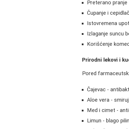
Preterano pranje 
Čupanje i cepidlač
Istovremena upot
Izlaganje suncu b
Korišćenje komed
Prirodni lekovi i ku
Pored farmaceutskih
Čajevac - antibak
Aloe vera - smiru
Med i cimet - ant
Limun - blago pilin