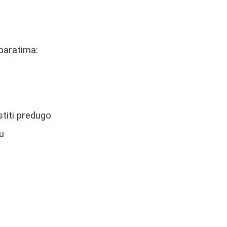
eparatima:
stiti predugo
u