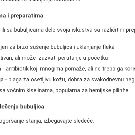
ma i preparatima
ili sa bubuljicama dele svoja iskustva sa različitim pr
ljen za brzo sušenje bubuljica i uklanjanje fleka
tivan, ali može izazvati perutanje u početku
n
- antibiotik koji mnogima pomaže, ali ne treba ga kori
ja
- blaga za osetljivu kožu, dobra za svakodnevnu neg
a sa voćnim kiselinama, popularna za hemijske pilinže
lečenju bubuljica
pogoršanje stanja, izbegavajte sledeće: