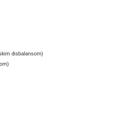
nskim disbalansom)
rom)