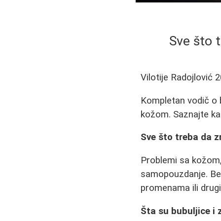
Sve što 
Vilotije Radojlović
2
Kompletan vodič o b
kožom. Saznajte kak
Sve što treba da z
Problemi sa kožom, 
samopouzdanje. Bez
promenama ili drug
Šta su bubuljice i