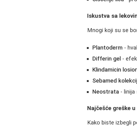
Iskustva sa lekovi
Mnogi koji su se bor
Plantoderm
- hva
Differin gel
- efek
Klindamicin losio
Sebamed kolekci
Neostrata
- linij
Najčešće greške u 
Kako biste izbegli 