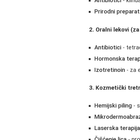
Antibiotici
- klind
Prirodni preparat
2. Oralni lekovi (z
Antibiotici
- tetra
Hormonska terap
Izotretinoin
- za 
3. Kozmetički tre
Hemijski piling
- s
Mikrodermoabraz
Laserska terapij
Čišćenje lica
- pr