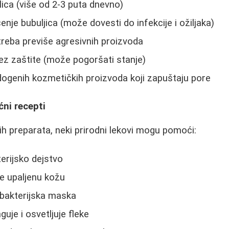
lica (više od 2-3 puta dnevno)
enje bubuljica (može dovesti do infekcije i ožiljaka)
reba previše agresivnih proizvoda
ez zaštite (može pogoršati stanje)
ogenih kozmetičkih proizvoda koji zapuštaju pore
ćni recepti
 preparata, neki prirodni lekovi mogu pomoći:
terijsko dejstvo
je upaljenu kožu
ibakterijska maska
guje i osvetljuje fleke