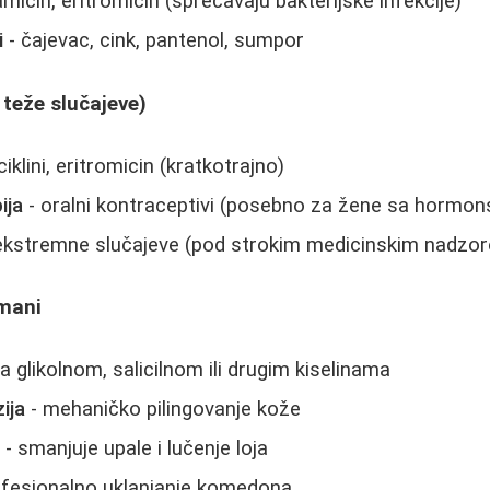
amicin, eritromicin (sprečavaju bakterijske infekcije)
i
- čajevac, cink, pantenol, sumpor
a teže slučajeve)
ciklini, eritromicin (kratkotrajno)
ija
- oralni kontraceptivi (posebno za žene sa hormo
ekstremne slučajeve (pod strokim medicinskim nadzo
tmani
a glikolnom, salicilnom ili drugim kiselinama
ija
- mehaničko pilingovanje kože
a
- smanjuje upale i lučenje loja
ofesionalno uklanjanje komedona