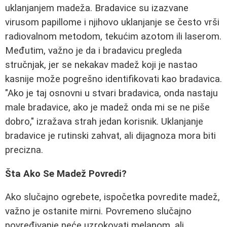
uklanjanjem madeža. Bradavice su izazvane
virusom papillome i njihovo uklanjanje se često vrši
radiovalnom metodom, tekućim azotom ili laserom.
Međutim, važno je da i bradavicu pregleda
stručnjak, jer se nekakav madež koji je nastao
kasnije može pogrešno identifikovati kao bradavica.
"Ako je taj osnovni u stvari bradavica, onda nastaju
male bradavice, ako je madež onda mi se ne piše
dobro," izražava strah jedan korisnik. Uklanjanje
bradavice je rutinski zahvat, ali dijagnoza mora biti
precizna.
Šta Ako Se Madež Povredi?
Ako slučajno ogrebete, ispočetka povredite madež,
važno je ostanite mirni. Povremeno slučajno
povređivanje neće uzrokovati melanom, ali