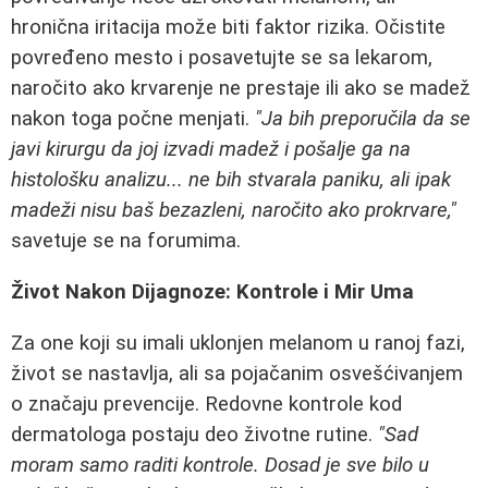
hronična iritacija može biti faktor rizika. Očistite
povređeno mesto i posavetujte se sa lekarom,
naročito ako krvarenje ne prestaje ili ako se madež
nakon toga počne menjati.
"Ja bih preporučila da se
javi kirurgu da joj izvadi madež i pošalje ga na
histološku analizu... ne bih stvarala paniku, ali ipak
madeži nisu baš bezazleni, naročito ako prokrvare,"
savetuje se na forumima.
Život Nakon Dijagnoze: Kontrole i Mir Uma
Za one koji su imali uklonjen melanom u ranoj fazi,
život se nastavlja, ali sa pojačanim osvešćivanjem
o značaju prevencije. Redovne kontrole kod
dermatologa postaju deo životne rutine.
"Sad
moram samo raditi kontrole. Dosad je sve bilo u