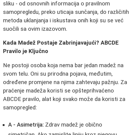
sliku - od osnovnih informacija o pravilnom
samopregledu, preko uticaja sunčanja, do različitih
metoda uklanjanja i iskustava onih koji su se već
suočili sa ovim izazovom.
Kada Madež Postaje Zabrinjavajući? ABCDE
Pravilo je Ključno
Ne postoji osoba koja nema bar jedan madež na
svom telu. Oni su prirodna pojava, međutim,
određene promjene na njima zahtevaju pažnju. Za
praćenje madeža koristi se opšteprihvaćeno
ABCDE pravilo, alat koji svako može da koristi za
samopregled:
A - Asimetrija:
Zdrav madež je obično
simetričan. Ako zamislite liniju kroz njegovu