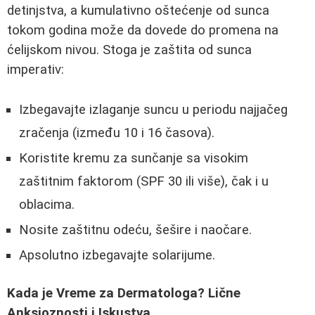
detinjstva, a kumulativno oštećenje od sunca
tokom godina može da dovede do promena na
ćelijskom nivou. Stoga je zaštita od sunca
imperativ:
Izbegavajte izlaganje suncu u periodu najjačeg
zračenja (između 10 i 16 časova).
Koristite kremu za sunčanje sa visokim
zaštitnim faktorom (SPF 30 ili više), čak i u
oblacima.
Nosite zaštitnu odeću, šešire i naočare.
Apsolutno izbegavajte solarijume.
Kada je Vreme za Dermatologa? Lične
Anksioznosti i Iskustva