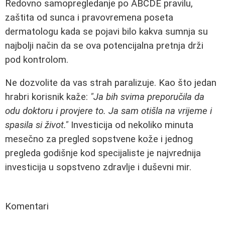
Redovno samopregledanje po ABCDE pravilu,
zaštita od sunca i pravovremena poseta
dermatologu kada se pojavi bilo kakva sumnja su
najbolji način da se ova potencijalna pretnja drži
pod kontrolom.
Ne dozvolite da vas strah paralizuje. Kao što jedan
hrabri korisnik kaže:
"Ja bih svima preporučila da
odu doktoru i provjere to. Ja sam otišla na vrijeme i
spasila si život."
Investicija od nekoliko minuta
mesečno za pregled sopstvene kože i jednog
pregleda godišnje kod specijaliste je najvrednija
investicija u sopstveno zdravlje i duševni mir.
Komentari