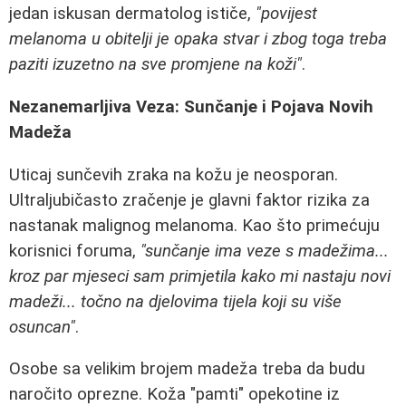
jedan iskusan dermatolog ističe,
"povijest
melanoma u obitelji je opaka stvar i zbog toga treba
paziti izuzetno na sve promjene na koži"
.
Nezanemarljiva Veza: Sunčanje i Pojava Novih
Madeža
Uticaj sunčevih zraka na kožu je neosporan.
Ultraljubičasto zračenje je glavni faktor rizika za
nastanak malignog melanoma. Kao što primećuju
korisnici foruma,
"sunčanje ima veze s madežima...
kroz par mjeseci sam primjetila kako mi nastaju novi
madeži... točno na djelovima tijela koji su više
osuncan"
.
Osobe sa velikim brojem madeža treba da budu
naročito oprezne. Koža "pamti" opekotine iz