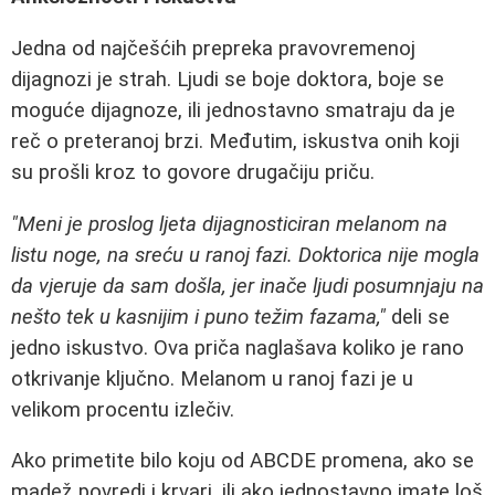
Jedna od najčešćih prepreka pravovremenoj
dijagnozi je strah. Ljudi se boje doktora, boje se
moguće dijagnoze, ili jednostavno smatraju da je
reč o preteranoj brzi. Međutim, iskustva onih koji
su prošli kroz to govore drugačiju priču.
"Meni je proslog ljeta dijagnosticiran melanom na
listu noge, na sreću u ranoj fazi. Doktorica nije mogla
da vjeruje da sam došla, jer inače ljudi posumnjaju na
nešto tek u kasnijim i puno težim fazama,"
deli se
jedno iskustvo. Ova priča naglašava koliko je rano
otkrivanje ključno. Melanom u ranoj fazi je u
velikom procentu izlečiv.
Ako primetite bilo koju od ABCDE promena, ako se
madež povredi i krvari, ili ako jednostavno imate loš