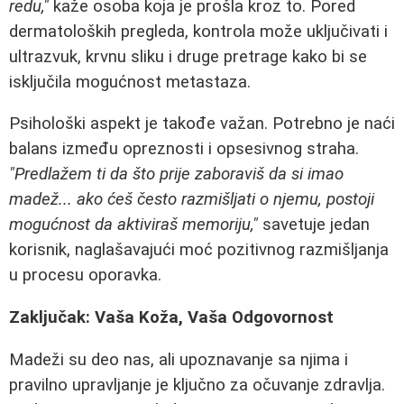
redu,"
kaže osoba koja je prošla kroz to. Pored
dermatoloških pregleda, kontrola može uključivati i
ultrazvuk, krvnu sliku i druge pretrage kako bi se
isključila mogućnost metastaza.
Psihološki aspekt je takođe važan. Potrebno je naći
balans između opreznosti i opsesivnog straha.
"Predlažem ti da što prije zaboraviš da si imao
madež... ako ćeš često razmišljati o njemu, postoji
mogućnost da aktiviraš memoriju,"
savetuje jedan
korisnik, naglašavajući moć pozitivnog razmišljanja
u procesu oporavka.
Zaključak: Vaša Koža, Vaša Odgovornost
Madeži su deo nas, ali upoznavanje sa njima i
pravilno upravljanje je ključno za očuvanje zdravlja.