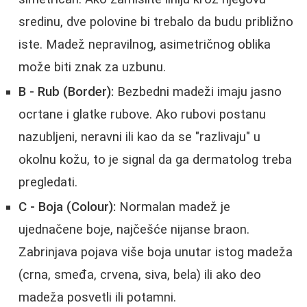
sredinu, dve polovine bi trebalo da budu približno
iste. Madež nepravilnog, asimetričnog oblika
može biti znak za uzbunu.
B - Rub (Border):
Bezbedni madeži imaju jasno
ocrtane i glatke rubove. Ako rubovi postanu
nazubljeni, neravni ili kao da se "razlivaju" u
okolnu kožu, to je signal da ga dermatolog treba
pregledati.
C - Boja (Colour):
Normalan madež je
ujednačene boje, najčešće nijanse braon.
Zabrinjava pojava više boja unutar istog madeža
(crna, smeđa, crvena, siva, bela) ili ako deo
madeža posvetli ili potamni.