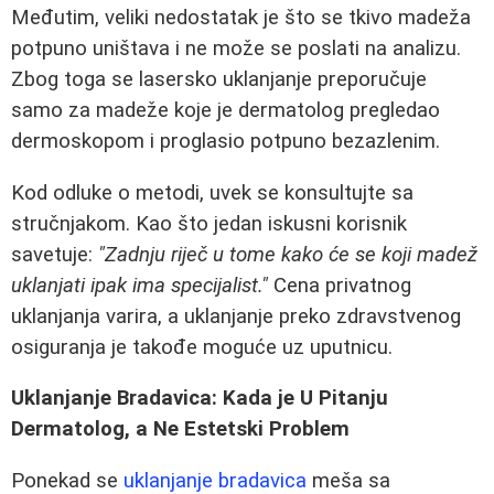
Međutim, veliki nedostatak je što se tkivo madeža
potpuno uništava i ne može se poslati na analizu.
Zbog toga se lasersko uklanjanje preporučuje
samo za madeže koje je dermatolog pregledao
dermoskopom i proglasio potpuno bezazlenim.
Kod odluke o metodi, uvek se konsultujte sa
stručnjakom. Kao što jedan iskusni korisnik
savetuje:
"Zadnju riječ u tome kako će se koji madež
uklanjati ipak ima specijalist."
Cena privatnog
uklanjanja varira, a uklanjanje preko zdravstvenog
osiguranja je takođe moguće uz uputnicu.
Uklanjanje Bradavica: Kada je U Pitanju
Dermatolog, a Ne Estetski Problem
Ponekad se
uklanjanje bradavica
meša sa