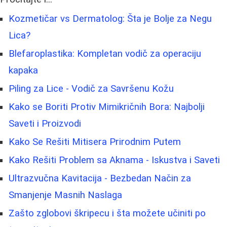
Kozmetičar vs Dermatolog: Šta je Bolje za Negu
Lica?
Blefaroplastika: Kompletan vodič za operaciju
kapaka
Piling za Lice - Vodič za Savršenu Kožu
Kako se Boriti Protiv Mimikričnih Bora: Najbolji
Saveti i Proizvodi
Kako Se Rešiti Mitisera Prirodnim Putem
Kako Rešiti Problem sa Aknama - Iskustva i Saveti
Ultrazvučna Kavitacija - Bezbedan Način za
Smanjenje Masnih Naslaga
Zašto zglobovi škripecu i šta možete učiniti po