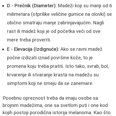
D - Prečnik (Diameter):
Madeži koji su manji od 6
milimetara (otprilike veličine gumice na olovki) se
obično smatraju manje zabrinjavajućim. Nagli
rast ili madež koji je od početka veći od ove
mere treba proveriti.
E - Elevacija (Izdignuće):
Ako se ravni madež
počne izdizati iznad površine kože, to je
promena koju treba pratiti. Isto tako, svrab, bol,
krvarenje ili stvaranje krasta na madežu su
simptomi koji ne smeju da se zanemare.
Posebnu opreznost treba da imaju osobe sa
brojnim madežima, one sa svetlom puti i one kod
kojih postoji porodična istorija melanoma. Kao što