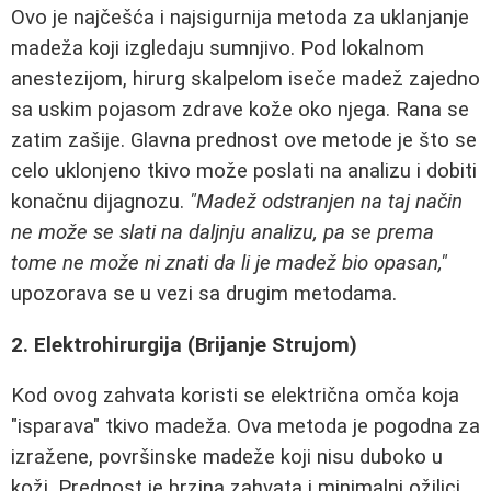
Ovo je najčešća i najsigurnija metoda za uklanjanje
madeža koji izgledaju sumnjivo. Pod lokalnom
anestezijom, hirurg skalpelom iseče madež zajedno
sa uskim pojasom zdrave kože oko njega. Rana se
zatim zašije. Glavna prednost ove metode je što se
celo uklonjeno tkivo može poslati na analizu i dobiti
konačnu dijagnozu.
"Madež odstranjen na taj način
ne može se slati na daljnju analizu, pa se prema
tome ne može ni znati da li je madež bio opasan,"
upozorava se u vezi sa drugim metodama.
2. Elektrohirurgija (Brijanje Strujom)
Kod ovog zahvata koristi se električna omča koja
"isparava" tkivo madeža. Ova metoda je pogodna za
izražene, površinske madeže koji nisu duboko u
koži. Prednost je brzina zahvata i minimalni ožiljci.