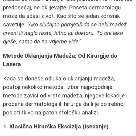
predosećaj, ne oklijevajte. Poseta dermatologu
može da spasi život. Kao što se jedan korisnik
savetuje:
"Ako slučajno primjetiš da se neki madež
crveni ili naglo raste, hitno idi doktoru. To oni lako
riješe, samo da na vrijeme vide."
Metode Uklanjanja Madeža: Od Kirurgije do
Lasera
Kada se donese odluka o uklanjanju madeža,
postoji nekoliko metoda. Izbor najpogodnije
metode zavisi od vrste madeža, njegove lokacije i
procene dermatologa ili hirurga da li je potrebno
poslati tkivo na patohistološku analizu.
1. Klasična Hirurška Ekscizija (Isecanje)