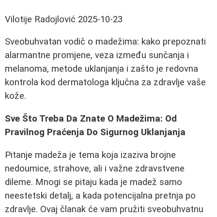
Vilotije Radojlović
2025-10-23
Sveobuhvatan vodič o madežima: kako prepoznati
alarmantne promjene, veza između sunčanja i
melanoma, metode uklanjanja i zašto je redovna
kontrola kod dermatologa ključna za zdravlje vaše
kože.
Sve Što Treba Da Znate O Madežima: Od
Pravilnog Praćenja Do Sigurnog Uklanjanja
Pitanje madeža je tema koja izaziva brojne
nedoumice, strahove, ali i važne zdravstvene
dileme. Mnogi se pitaju kada je madež samo
neestetski detalj, a kada potencijalna pretnja po
zdravlje. Ovaj članak će vam pružiti sveobuhvatnu