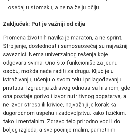
osećaj u stomaku, a ne na želju očiju.
Zaključak: Put je važniji od cilja
Promena životnih navika je maraton, a ne sprint.
Strpljenje, doslednost i samosaosećaj su najvažniji
saveznici. Nema univerzalnog rešenja koje
odgovara svima. Ono što funkcioniše za jednu
osobu, možda neće raditi za drugu. Ključ je u
istraživanju, učenju o svom telu i prilagođavanju
pristupa. Izgradnja zdravog odnosa sa hranom, gde
ona postaje gorivo i izvor nutritivnog bogatstva, a
ne izvor stresa ili krivice, najvažniji je korak ka
dugoročnom uspehu i zadovoljstvu, kako fizičkim,
tako i mentalnim. Zdravo telo prirodno vodi i do
boljeg izgleda, a sve počinje malim, pametnim