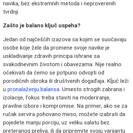
navika, bez ekstremnih metoda i neproverenih
tvrdnji.
Zašto je balans ključ uspeha?
Jedan od najčešćih izazova sa kojim se suočavaju
osobe koje žele da promene svoje navike je
uskladivanje zdravih principa ishrane sa
svakodnevnim životom i obavezama. Nije realno
očekivati da ćemo se potpuno odvojiti od
porodičnih obroka ili društvenih događaja. Kĺjuč leži
u
pronalaženju balansa
. Umesto strogih zabrana i
izolacije, fokus treba staviti na moderiranje,
pravilne izbore i kompromise. Na primer, ako se za
ručak servira pohovano meso, možete izabrati da
pojedete manju porciju, uz veliku salatu bez
preteranog preliva, ili da pripremite svoju varijantu