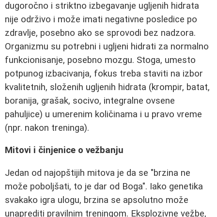
dugoročno i striktno izbegavanje ugljenih hidrata
nije održivo i može imati negativne posledice po
zdravlje, posebno ako se sprovodi bez nadzora.
Organizmu su potrebni i ugljeni hidrati za normalno
funkcionisanje, posebno mozgu. Stoga, umesto
potpunog izbacivanja, fokus treba staviti na izbor
kvalitetnih, složenih ugljenih hidrata (krompir, batat,
boranija, grašak, socivo, integralne ovsene
pahuljice) u umerenim količinama i u pravo vreme
(npr. nakon treninga).
Mitovi i činjenice o vežbanju
Jedan od najopštijih mitova je da se "brzina ne
može poboljšati, to je dar od Boga". Iako genetika
svakako igra ulogu, brzina se apsolutno može
unaprediti pravilnim treningom. Eksplozivne vežbe,