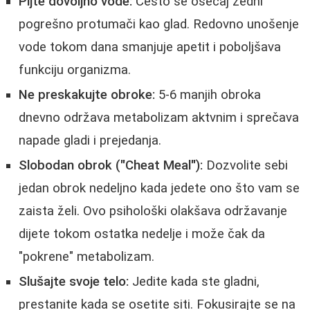
Pijte dovoljno vode:
Često se osećaj žedni
pogrešno protumači kao glad. Redovno unošenje
vode tokom dana smanjuje apetit i poboljšava
funkciju organizma.
Ne preskakujte obroke:
5-6 manjih obroka
dnevno održava metabolizam aktvnim i sprečava
napade gladi i prejedanja.
Slobodan obrok ("Cheat Meal"):
Dozvolite sebi
jedan obrok nedeljno kada jedete ono što vam se
zaista želi. Ovo psihološki olakšava održavanje
dijete tokom ostatka nedelje i može čak da
"pokrene" metabolizam.
Slušajte svoje telo:
Jedite kada ste gladni,
prestanite kada se osetite siti. Fokusirajte se na