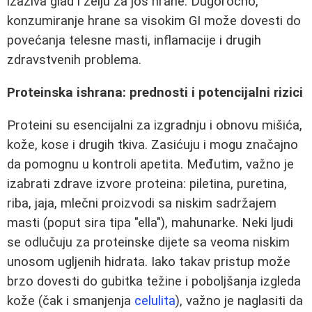
izaziva glad i želju za još hrane. Dugoročno,
konzumiranje hrane sa visokim GI može dovesti do
povećanja telesne masti, inflamacije i drugih
zdravstvenih problema.
Proteinska ishrana: prednosti i potencijalni rizici
Proteini su esencijalni za izgradnju i obnovu mišića,
kože, kose i drugih tkiva. Zasićuju i mogu značajno
da pomognu u kontroli apetita. Međutim, važno je
izabrati zdrave izvore proteina: piletina, puretina,
riba, jaja, mlečni proizvodi sa niskim sadržajem
masti (poput sira tipa "ella"), mahunarke. Neki ljudi
se odlučuju za proteinske dijete sa veoma niskim
unosom ugljenih hidrata. Iako takav pristup može
brzo dovesti do gubitka težine i poboljšanja izgleda
kože (čak i smanjenja
celulita
), važno je naglasiti da