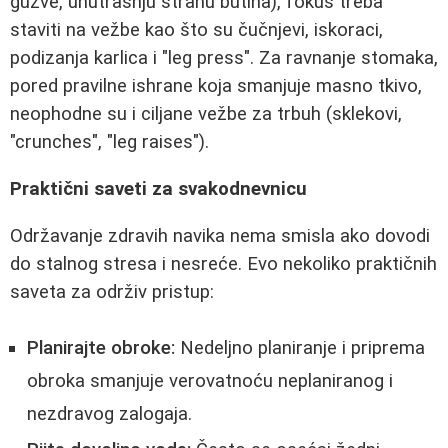
gužve, unutrašnju stranu butina), fokus treba
staviti na vežbe kao što su čučnjevi, iskoraci,
podizanja karlica i "leg press". Za ravnanje stomaka,
pored pravilne ishrane koja smanjuje masno tkivo,
neophodne su i ciljane vežbe za trbuh (sklekovi,
"crunches", "leg raises").
Praktični saveti za svakodnevnicu
Održavanje zdravih navika nema smisla ako dovodi
do stalnog stresa i nesreće. Evo nekoliko praktičnih
saveta za održiv pristup:
Planirajte obroke:
Nedeljno planiranje i priprema
obroka smanjuje verovatnoću neplaniranog i
nezdravog zalogaja.