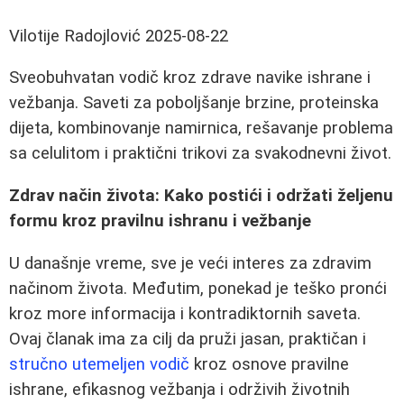
Vilotije Radojlović
2025-08-22
Sveobuhvatan vodič kroz zdrave navike ishrane i
vežbanja. Saveti za poboljšanje brzine, proteinska
dijeta, kombinovanje namirnica, rešavanje problema
sa celulitom i praktični trikovi za svakodnevni život.
Zdrav način života: Kako postići i održati željenu
formu kroz pravilnu ishranu i vežbanje
U današnje vreme, sve je veći interes za zdravim
načinom života. Međutim, ponekad je teško pronći
kroz more informacija i kontradiktornih saveta.
Ovaj članak ima za cilj da pruži jasan, praktičan i
stručno utemeljen vodič
kroz osnove pravilne
ishrane, efikasnog vežbanja i održivih životnih