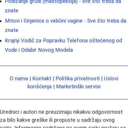
Podizanje grudi (mastopeksija) - sve što treba da
znate
Mitovi i činjenice o veličini vagine - Sve što treba da
znate
Krajnji Vodič za Popravku Telefona oštećenog od
Vode i Odabir Novog Modela
O nama
|
Kontakt
|
Politika privatnosti
|
Uslovi
korišćenja
|
Marketinški servisi
Urednici i autori ne preuzimaju nikakvu odgovornost
za bilo kakve greške ili propuste u sadržaju ovog