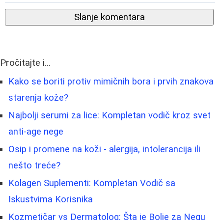
Slanje komentara
Pročitajte i...
Kako se boriti protiv mimičnih bora i prvih znakova
starenja kože?
Najbolji serumi za lice: Kompletan vodič kroz svet
anti-age nege
Osip i promene na koži - alergija, intolerancija ili
nešto treće?
Kolagen Suplementi: Kompletan Vodič sa
Iskustvima Korisnika
Kozmetičar vs Dermatolog: Šta je Bolje za Negu