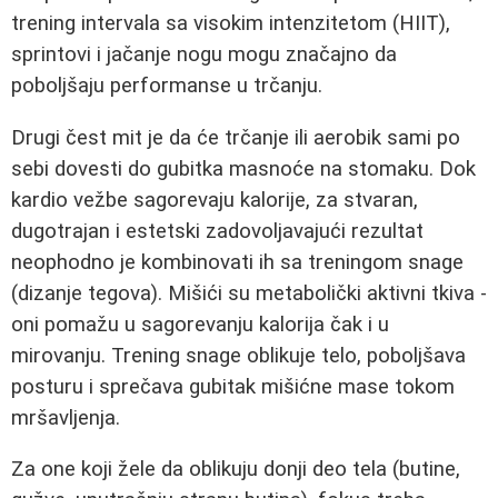
trening intervala sa visokim intenzitetom (HIIT),
sprintovi i jačanje nogu mogu značajno da
poboljšaju performanse u trčanju.
Drugi čest mit je da će trčanje ili aerobik sami po
sebi dovesti do gubitka masnoće na stomaku. Dok
kardio vežbe sagorevaju kalorije, za stvaran,
dugotrajan i estetski zadovoljavajući rezultat
neophodno je kombinovati ih sa treningom snage
(dizanje tegova). Mišići su metabolički aktivni tkiva -
oni pomažu u sagorevanju kalorija čak i u
mirovanju. Trening snage oblikuje telo, poboljšava
posturu i sprečava gubitak mišićne mase tokom
mršavljenja.
Za one koji žele da oblikuju donji deo tela (butine,