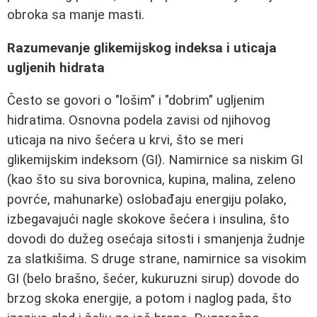
obroka sa manje masti.
Razumevanje glikemijskog indeksa i uticaja
ugljenih hidrata
Često se govori o "lošim" i "dobrim" ugljenim
hidratima. Osnovna podela zavisi od njihovog
uticaja na nivo šećera u krvi, što se meri
glikemijskim indeksom (GI). Namirnice sa niskim GI
(kao što su siva borovnica, kupina, malina, zeleno
povrće, mahunarke) oslobađaju energiju polako,
izbegavajući nagle skokove šećera i insulina, što
dovodi do dužeg osećaja sitosti i smanjenja žudnje
za slatkišima. S druge strane, namirnice sa visokim
GI (belo brašno, šećer, kukuruzni sirup) dovode do
brzog skoka energije, a potom i naglog pada, što