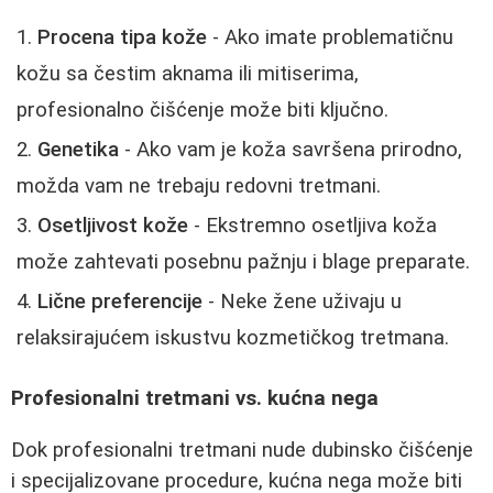
Procena tipa kože
- Ako imate problematičnu
kožu sa čestim aknama ili mitiserima,
profesionalno čišćenje može biti ključno.
Genetika
- Ako vam je koža savršena prirodno,
možda vam ne trebaju redovni tretmani.
Osetljivost kože
- Ekstremno osetljiva koža
može zahtevati posebnu pažnju i blage preparate.
Lične preferencije
- Neke žene uživaju u
relaksirajućem iskustvu kozmetičkog tretmana.
Profesionalni tretmani vs. kućna nega
Dok profesionalni tretmani nude dubinsko čišćenje
i specijalizovane procedure, kućna nega može biti