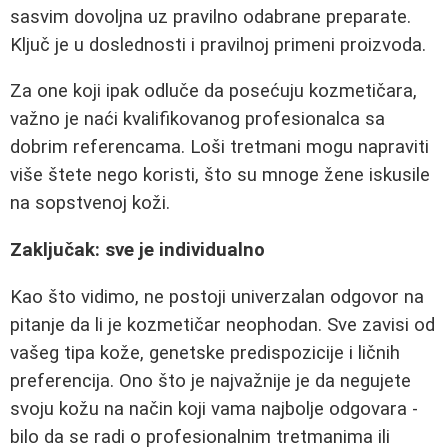
sasvim dovoljna uz pravilno odabrane preparate.
Ključ je u doslednosti i pravilnoj primeni proizvoda.
Za one koji ipak odluče da posećuju kozmetičara,
važno je naći kvalifikovanog profesionalca sa
dobrim referencama. Loši tretmani mogu napraviti
više štete nego koristi, što su mnoge žene iskusile
na sopstvenoj koži.
Zaključak: sve je individualno
Kao što vidimo, ne postoji univerzalan odgovor na
pitanje da li je kozmetičar neophodan. Sve zavisi od
vašeg tipa kože, genetske predispozicije i ličnih
preferencija. Ono što je najvažnije je da negujete
svoju kožu na način koji vama najbolje odgovara -
bilo da se radi o profesionalnim tretmanima ili