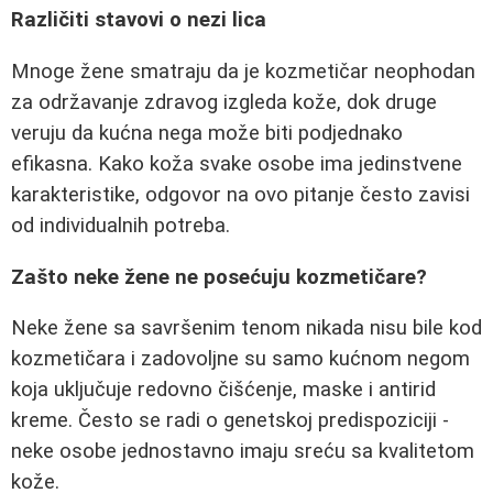
Različiti stavovi o nezi lica
Mnoge žene smatraju da je kozmetičar neophodan
za održavanje zdravog izgleda kože, dok druge
veruju da kućna nega može biti podjednako
efikasna. Kako koža svake osobe ima jedinstvene
karakteristike, odgovor na ovo pitanje često zavisi
od individualnih potreba.
Zašto neke žene ne posećuju kozmetičare?
Neke žene sa savršenim tenom nikada nisu bile kod
kozmetičara i zadovoljne su samo kućnom negom
koja uključuje redovno čišćenje, maske i antirid
kreme. Često se radi o genetskoj predispoziciji -
neke osobe jednostavno imaju sreću sa kvalitetom
kože.