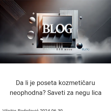
Da li je poseta kozmetičaru
neophodna? Saveti za negu lica
Vilotije Radojlović
2024-06-30