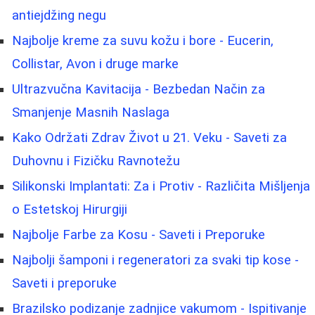
antiejdžing negu
Najbolje kreme za suvu kožu i bore - Eucerin,
Collistar, Avon i druge marke
Ultrazvučna Kavitacija - Bezbedan Način za
Smanjenje Masnih Naslaga
Kako Održati Zdrav Život u 21. Veku - Saveti za
Duhovnu i Fizičku Ravnotežu
Silikonski Implantati: Za i Protiv - Različita Mišljenja
o Estetskoj Hirurgiji
Najbolje Farbe za Kosu - Saveti i Preporuke
Najbolji šamponi i regeneratori za svaki tip kose -
Saveti i preporuke
Brazilsko podizanje zadnjice vakumom - Ispitivanje