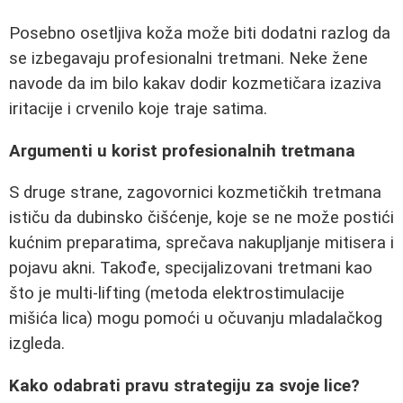
Posebno osetljiva koža može biti dodatni razlog da
se izbegavaju profesionalni tretmani. Neke žene
navode da im bilo kakav dodir kozmetičara izaziva
iritacije i crvenilo koje traje satima.
Argumenti u korist profesionalnih tretmana
S druge strane, zagovornici kozmetičkih tretmana
ističu da dubinsko čišćenje, koje se ne može postići
kućnim preparatima, sprečava nakupljanje mitisera i
pojavu akni. Takođe, specijalizovani tretmani kao
što je multi-lifting (metoda elektrostimulacije
mišića lica) mogu pomoći u očuvanju mladalačkog
izgleda.
Kako odabrati pravu strategiju za svoje lice?