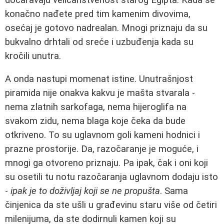
konačno nađete pred tim kamenim divovima,
osećaj je gotovo nadrealan. Mnogi priznaju da su
bukvalno drhtali od sreće i uzbuđenja kada su
kročili unutra.
A onda nastupi momenat istine. Unutrašnjost
piramida nije onakva kakvu je mašta stvarala -
nema zlatnih sarkofaga, nema hijeroglifa na
svakom zidu, nema blaga koje čeka da bude
otkriveno. To su uglavnom goli kameni hodnici i
prazne prostorije. Da, razočaranje je moguće, i
mnogi ga otvoreno priznaju. Pa ipak, čak i oni koji
su osetili tu notu razočaranja uglavnom dodaju isto
-
ipak je to doživljaj koji se ne propušta
. Sama
činjenica da ste ušli u građevinu staru više od četiri
milenijuma, da ste dodirnuli kamen koji su