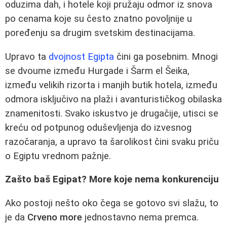
oduzima dah, i hotele koji pružaju odmor iz snova
po cenama koje su često znatno povoljnije u
poređenju sa drugim svetskim destinacijama.
Upravo ta
dvojnost Egipta
čini ga posebnim. Mnogi
se dvoume između Hurgade i Šarm el Šeika,
između velikih rizorta i manjih butik hotela, između
odmora isključivo na plaži i avanturističkog obilaska
znamenitosti. Svako iskustvo je drugačije, utisci se
kreću od potpunog oduševljenja do izvesnog
razočaranja, a upravo ta šarolikost čini svaku priču
o Egiptu vrednom pažnje.
Zašto baš Egipat? More koje nema konkurenciju
Ako postoji nešto oko čega se gotovo svi slažu, to
je da
Crveno more
jednostavno nema premca.