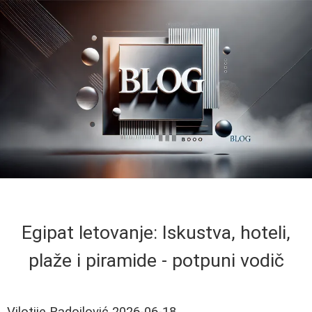
Egipat letovanje: Iskustva, hoteli,
plaže i piramide - potpuni vodič
Vilotije Radojlović
2026-06-18