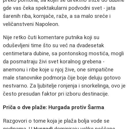
gde vas čeka spektakularni podvodni svet - jata
šarenih riba, kornjače, raže, a sa malo sreće i
veličanstveni Napoleon.
Nije retko čuti komentare putnika koji su
oduševljeni time što su već na dvadesetak
centimetara dubine, sa pontonskog mostića, mogli
da posmatraju živi svet koralnog grebena -
anemonu i ribe koje u njoj žive, one simpatične
male stanovnike podmorja čije boje deluju gotovo
nestvarno. Za ljubitelje ronjenja i snorkelinga, ovo je
često presudan faktor pri izboru destinacije.
Priča o dve plaže: Hurgada protiv Šarma
Razgovori o tome koja je plaža bolja vode se
godinama. U
Hurgadi
dominiraju velike peščane