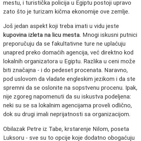
mestu, i turistička policija u Egiptu postoji upravo
zato što je turizam kičma ekonomije ove zemlje.
Još jedan aspekt koji treba imati u vidu jeste
kupovina izleta na licu mesta
. Mnogi iskusni putnici
preporučuju da se fakultativne ture ne uplaćuju
unapred preko domaćih agencija, već direktno kod
lokalnih organizatora u Egiptu. Razlika u ceni može
biti značajna - i do pedeset procenata. Naravno,
pod uslovom da vladate engleskim jezikom i da ste
spremni da se oslonite na sopstvenu procenu. Ipak,
nije zgoreg napomenuti da su iskustva podeljena:
neki su se sa lokalnim agencijama proveli odlično,
dok su drugi imali neprijatnosti sa organizacijom.
Obilazak Petre iz Tabe, krstarenje Nilom, poseta
Luksoru - sve su to opcije koje dodatno obogaćuju