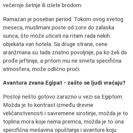
večernje šetnje ili izlete brodom.
Ramazan je poseban period. Tokom ovog svetog
meseca, muslimani poste od zore do zalaska
sunca, što može uticati na ritam rada nekih
objekata van hotela. Sa druge strane, cene
aranžmana su tada znatno povoljnije, pa ko želi da
prođe jeftinije, a pritom mu ne smeta specifična
atmosfera, može odlično proći.
Avantura zvana Egipat - zašto se ljudi vraćaju?
Postoji nešto gotovo zarazno u vezi sa Egiptom.
Možda je to kontrast između drevne
veličanstvenosti i savremene sirotinje, možda je to
toplina mora koje nema premca, možda je to ona
specifična mešavina opuštanja i avanture koju