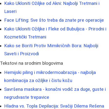
Kako Ukloniti Ožiljke od Akni: Najbolji Tretmani i
Laseri
Face Lifting: Sve što treba da znate pre operacije
Kako Ukloniti Ožiljke i Fleke od Bubuljica - Prirodni i
Kozmetički Tretmani
Kako se Boriti Protiv Mimikričnih Bora: Najbolji
Saveti i Proizvodi
Tekstovi na srodnim blogovima
Hemijski piling i mikrodermoabrazija - najbolja
kombinacija za ožiljke i čistu kožu
Savršena maskara - konačni vodič za duge, guste i
negrudvaste trepavice
Hladna vs. Topla Depilacija: Svačiji Dilema Rešena