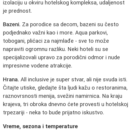
izolaciju u okviru hotelskog kompleksa, udaljenost
je prednost.
Bazeni.
Za porodice sa decom, bazeni su često
podjednako važni kao i more. Aqua parkovi,
tobogani, plićaci za najmlađe - sve to može
napraviti ogromnu razliku. Neki hoteli su se
specijalizovali upravo za porodični odmor i nude
impresivne vodene atrakcije.
Hrana.
All inclusive je super stvar, ali nije svuda isti.
Čitajte utiske, gledajte šta ljudi kažu o restoranima,
raznovrsnosti menija, svežini namirnica. Na kraju
krajeva, tri obroka dnevno ćete provesti u hotelskoj
trpezariji - neka to bude prijatno iskustvo.
Vreme, sezona i temperature