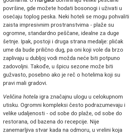
površine, gde možete hodati bosonogi i uživati u
osećaju toplog peska. Neki hoteli se mogu pohvaliti
zaista impresivnim prostranstvima - plaže su
ogromne, standardno peščane, idealne za duge
šetnje. Ipak, postoji i druga strana medalje: plićak
ume da bude prilično dug, pa oni koji vole da brzo
zaplivaju u dubljoj vodi možda neće biti potpuno
zadovoljni. Takođe, u špicu sezone može biti
gužvasto, posebno ako je reč o hotelima koji su
pravi mali gradovi.
Veličina hotela
igra značajnu ulogu u celokupnom
utisku. Ogromni kompleksi često podrazumevaju i
velike udaljenosti - od sobe do plaže, od sobe do
restorana, od bazena do recepcije. Nije
zanemarljiva stvar kada na odmoru, u vrelini koja