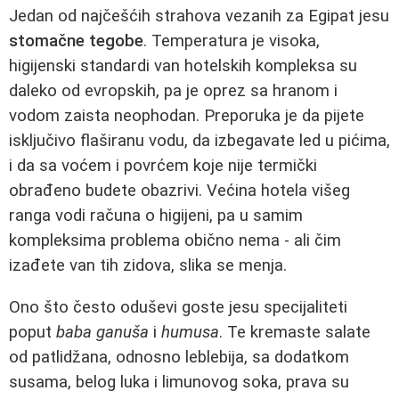
Jedan od najčešćih strahova vezanih za Egipat jesu
stomačne tegobe
. Temperatura je visoka,
higijenski standardi van hotelskih kompleksa su
daleko od evropskih, pa je oprez sa hranom i
vodom zaista neophodan. Preporuka je da pijete
isključivo flaširanu vodu, da izbegavate led u pićima,
i da sa voćem i povrćem koje nije termički
obrađeno budete obazrivi. Većina hotela višeg
ranga vodi računa o higijeni, pa u samim
kompleksima problema obično nema - ali čim
izađete van tih zidova, slika se menja.
Ono što često oduševi goste jesu specijaliteti
poput
baba ganuša
i
humusa
. Te kremaste salate
od patlidžana, odnosno leblebija, sa dodatkom
susama, belog luka i limunovog soka, prava su