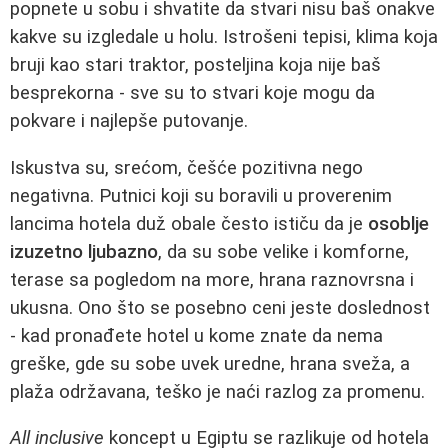
popnete u sobu i shvatite da stvari nisu baš onakve
kakve su izgledale u holu. Istrošeni tepisi, klima koja
bruji kao stari traktor, posteljina koja nije baš
besprekorna - sve su to stvari koje mogu da
pokvare i najlepše putovanje.
Iskustva su, srećom, češće pozitivna nego
negativna. Putnici koji su boravili u proverenim
lancima hotela duž obale često ističu da je
osoblje
izuzetno ljubazno
, da su sobe velike i komforne,
terase sa pogledom na more, hrana raznovrsna i
ukusna. Ono što se posebno ceni jeste doslednost
- kad pronađete hotel u kome znate da nema
greške, gde su sobe uvek uredne, hrana sveža, a
plaža održavana, teško je naći razlog za promenu.
All inclusive
koncept u Egiptu se razlikuje od hotela