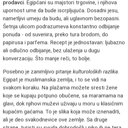
prodavci
. Egipćani su majstori trgovine, i njihova
upornost ume da bude iscrpljujuća. Dosadni jesu,
nametljivi umeju da budu, ali uglavnom bezopasni.
Šetnja ulicom podrazumeva konstantno odbijanje
ponuda - od suvenira, preko tura brodom, do
papirusa i parfema. Recept je jednostavan: ljubazno
ali odlučno odbijanje, bez ulaženja u dugu
konverzaciju. Što manje reči, to bolje.
Posebno je zanimljivo pitanje
kulturoloških razlika
.
Egipat je muslimanska zemlja, i to se vidi na
svakom koraku. Na plažama možete sresti žene
koje se kupaju potpuno obučene, sa maramama na
glavi, dok njihovi muževi uživaju u moru u klasičnim
kupaćim gaćama. To je slika koja može iznenaditi,
ali je deo svakodnevice ove zemlje. Sa druge
strane, turisti su svuda dobrodošli i niko ih ne tera