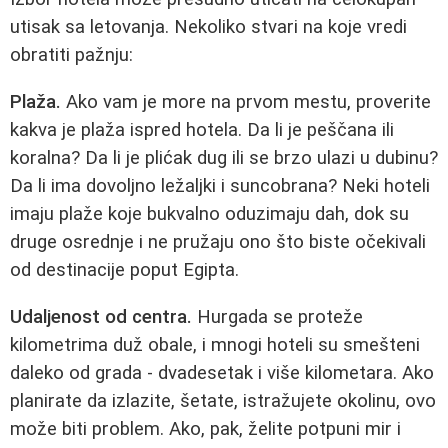
utisak sa letovanja. Nekoliko stvari na koje vredi
obratiti pažnju:
Plaža.
Ako vam je more na prvom mestu, proverite
kakva je plaža ispred hotela. Da li je peščana ili
koralna? Da li je plićak dug ili se brzo ulazi u dubinu?
Da li ima dovoljno ležaljki i suncobrana? Neki hoteli
imaju plaže koje bukvalno oduzimaju dah, dok su
druge osrednje i ne pružaju ono što biste očekivali
od destinacije poput Egipta.
Udaljenost od centra.
Hurgada se proteže
kilometrima duž obale, i mnogi hoteli su smešteni
daleko od grada - dvadesetak i više kilometara. Ako
planirate da izlazite, šetate, istražujete okolinu, ovo
može biti problem. Ako, pak, želite potpuni mir i