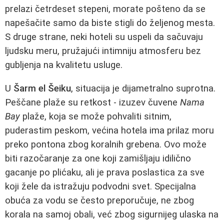
prelazi četrdeset stepeni, morate pošteno da se
napešačite samo da biste stigli do željenog mesta.
S druge strane, neki hoteli su uspeli da sačuvaju
ljudsku meru, pružajući intimniju atmosferu bez
gubljenja na kvalitetu usluge.
U
Šarm el Šeiku
, situacija je dijametralno suprotna.
Peščane plaže su retkost - izuzev čuvene
Nama
Bay
plaže, koja se može pohvaliti sitnim,
puderastim peskom, većina hotela ima prilaz moru
preko pontona zbog koralnih grebena. Ovo može
biti razočaranje za one koji zamišljaju idilično
gacanje po plićaku, ali je prava poslastica za sve
koji žele da istražuju podvodni svet. Specijalna
obuća za vodu se često preporučuje, ne zbog
korala na samoj obali, već zbog sigurnijeg ulaska na