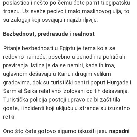
poslastica i nešto po čemu ćete pamtiti egipatsku
trpezu. Uz sveže pecivo i malo maslinovog ulja, to
su zalogaji koji osvajaju i najizbirljivije.
Bezbednost, predrasude i realnost
Pitanje bezbednosti u Egiptu je tema koja se
redovno nameće, posebno u periodima političkih
previranja. Istina je da se nemiri, kada ih ima,
uglavnom dešavaju u Kairu i drugim velikim
gradovima, dok su turistički centri poput Hurgade i
Šarm el Šeika relativno izolovani od tih dešavanja.
Turistička policija postoji upravo da bi zaštitila
goste, i incidenti koji uključuju strance su izuzetno
retki.
Ono što ćete gotovo sigurno iskusiti jesu
napadni