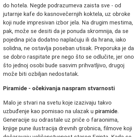
do hotela. Negde podrazumeva zaista sve - od
jutarnje kafe do kasnovečernjih koktela, uz obroke
koji nude impresivan izbor jela. Na drugim mestima,
pak, može se desiti da je ponuda skromnija, da se
pojedina pića dodatno naplaćuju ili da hrana, iako
solidna, ne ostavlja poseban utisak. Preporuka je da
se dobro raspitate pre nego što se odlučite, jer ono
što jednoj osobi bude sasvim prihvatljivo, drugoj
može biti ozbiljan nedostatak.
Piramide - očekivanja naspram stvarnosti
Malo je stvari na svetu koje izazivaju takvo
uzbuđenje kao pomisao na ulazak u
piramide
.
Generacije su odrastale uz priče o faraonima,
knjige pune ilustracija drevnih grobnica, filmove koji
dočaravaju veličanstvenost starog Egipta. Kada se