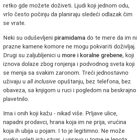
retko gde možete doživeti. Ljudi koji jednom odu,
vrlo često počinju da planiraju sledeći odlazak čim
se vrate.
Neki su oduševljeni
piramidama
do te mere da im ni
prazne kamene komore ne mogu pokvariti doživljaj.
Drugi su zaljubljenici u
more i koralne grebene
, koji
iznova dolaze zbog ronjenja i podvodnog sveta koji
se menja sa svakim zaronom. Treći jednostavno
uživaju u
all inclusive
opuštanju, bez telefona, bez
obaveza, sa knjigom u ruci i pogledom na beskrajno
plavetnilo.
Ima i onih koji kažu - nikad više. Prljave ulice,
napadni prodavci, hrana koja im ne prija, vrućina
koja ih ubija u pojam. I to je legitimno. Ne može
svako voleti istu stvar, i upravo u tome je lepota