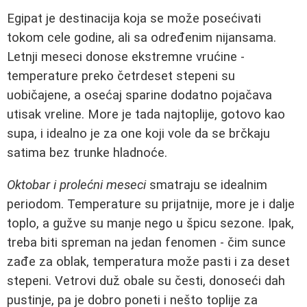
Egipat je destinacija koja se može posećivati
tokom cele godine, ali sa određenim nijansama.
Letnji meseci donose ekstremne vrućine -
temperature preko četrdeset stepeni su
uobičajene, a osećaj sparine dodatno pojačava
utisak vreline. More je tada najtoplije, gotovo kao
supa, i idealno je za one koji vole da se brčkaju
satima bez trunke hladnoće.
Oktobar i prolećni meseci
smatraju se idealnim
periodom. Temperature su prijatnije, more je i dalje
toplo, a gužve su manje nego u špicu sezone. Ipak,
treba biti spreman na jedan fenomen - čim sunce
zađe za oblak, temperatura može pasti i za deset
stepeni. Vetrovi duž obale su česti, donoseći dah
pustinje, pa je dobro poneti i nešto toplije za