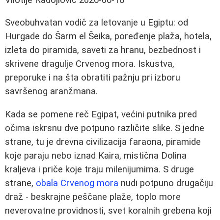
Sveobuhvatan vodič za letovanje u Egiptu: od
Hurgade do Šarm el Šeika, poređenje plaža, hotela,
izleta do piramida, saveti za hranu, bezbednost i
skrivene dragulje Crvenog mora. Iskustva,
preporuke i na šta obratiti pažnju pri izboru
savršenog aranžmana.
Kada se pomene reč Egipat, većini putnika pred
očima iskrsnu dve potpuno različite slike. S jedne
strane, tu je drevna civilizacija faraona, piramide
koje paraju nebo iznad Kaira, mistična Dolina
kraljeva i priče koje traju milenijumima. S druge
strane,
obala Crvenog mora
nudi potpuno drugačiju
draž - beskrajne peščane plaže, toplo more
neverovatne providnosti, svet koralnih grebena koji