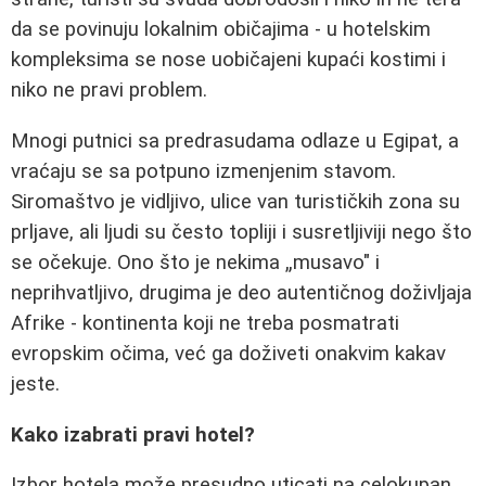
da se povinuju lokalnim običajima - u hotelskim
kompleksima se nose uobičajeni kupaći kostimi i
niko ne pravi problem.
Mnogi putnici sa predrasudama odlaze u Egipat, a
vraćaju se sa potpuno izmenjenim stavom.
Siromaštvo je vidljivo, ulice van turističkih zona su
prljave, ali ljudi su često topliji i susretljiviji nego što
se očekuje. Ono što je nekima „musavo" i
neprihvatljivo, drugima je deo autentičnog doživljaja
Afrike - kontinenta koji ne treba posmatrati
evropskim očima, već ga doživeti onakvim kakav
jeste.
Kako izabrati pravi hotel?
Izbor hotela može presudno uticati na celokupan