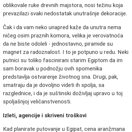
oblikovale ruke drevnih majstora, nosi težinu koja
prevazilazi svaki nedostatak unutrašnje dekoracije.
Čak i da vam neko unapred kaže da unutra nema
ničeg osim praznih komora, velika je verovatnoća
da ne biste odoleli - jednostavno, piramide su
magnet za radoznalost. I to je potpuno u redu. Neki
putnici su toliko fascinirani starim Egiptom da im
sam boravak u podnožju ovih spomenika
predstavlja ostvarenje životnog sna. Drugi, pak,
smatraju da je dovoljno videti ih spolja, sa
razglednice, i da je suštinski doživljaj upravo u toj
spoljašnjoj veličanstvenosti.
Izleti, agencije i skriveni troškovi
Kad planirate putovanje u Egipat, cena aranžmana