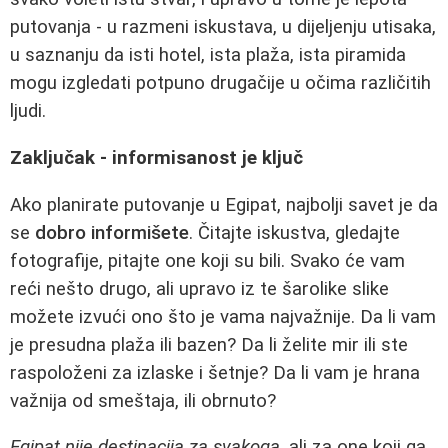
putovanja - u razmeni iskustava, u dijeljenju utisaka,
u saznanju da isti hotel, ista plaža, ista piramida
mogu izgledati potpuno drugačije u očima različitih
ljudi.
Zaključak - informisanost je ključ
Ako planirate putovanje u Egipat, najbolji savet je da
se
dobro informišete
. Čitajte iskustva, gledajte
fotografije, pitajte one koji su bili. Svako će vam
reći nešto drugo, ali upravo iz te šarolike slike
možete izvući ono što je vama najvažnije. Da li vam
je presudna plaža ili bazen? Da li želite mir ili ste
raspoloženi za izlaske i šetnje? Da li vam je hrana
važnija od smeštaja, ili obrnuto?
Egipat nije destinacija za svakoga
, ali za one koji ga