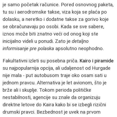
je samo početak računice. Pored osnovnog paketa,
tu su i aerodromske takse, viza koja se plaća po
dolasku, a neretko i dodatne takse za gorivo koje
se obračunavaju po osobi. Kada se sve sabere,
iznos može biti znatno veći od onog koji ste
inicijalno videli u ponudi. Zato je
detaljno
informisanje pre polaska
apsolutno neophodno.
Fakultativni izleti su posebna priča.
Kairo i piramide
su najpopularnija opcija, ali udaljenost od Hurgade
nije mala - put autobusom traje oko osam sati u
jednom pravcu. Alternativa je let avionom, što je
brže ali i skuplje. Tokom perioda političke
nestabilnosti, agencije su znale da organizuju
direktne letove do Kaira kako bi se izbegli rizični
drumski pravci. Bezbednost je uvek na prvom