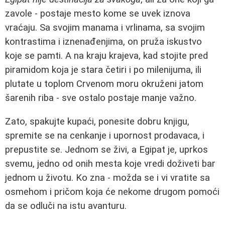
zavole - postaje mesto kome se uvek iznova
vraćaju. Sa svojim manama i vrlinama, sa svojim
kontrastima i iznenađenjima, on pruža iskustvo
koje se pamti. A na kraju krajeva, kad stojite pred
piramidom koja je stara četiri i po milenijuma, ili
plutate u toplom Crvenom moru okruženi jatom
šarenih riba - sve ostalo postaje manje važno.
Zato, spakujte kupaći, ponesite dobru knjigu,
spremite se na cenkanje i upornost prodavaca, i
prepustite se. Jednom se živi, a Egipat je, uprkos
svemu, jedno od onih mesta koje vredi doživeti bar
jednom u životu. Ko zna - možda se i vi vratite sa
osmehom i pričom koja će nekome drugom pomoći
da se odluči na istu avanturu.