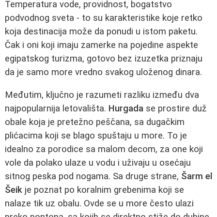
Temperatura vode, providnost, bogatstvo
podvodnog sveta - to su karakteristike koje retko
koja destinacija može da ponudi u istom paketu.
Čak i oni koji imaju zamerke na pojedine aspekte
egipatskog turizma, gotovo bez izuzetka priznaju
da je samo more vredno svakog uloženog dinara.
Međutim, ključno je razumeti razliku između dva
najpopularnija letovališta.
Hurgada
se prostire duž
obale koja je pretežno peščana, sa dugačkim
plićacima koji se blago spuštaju u more. To je
idealno za porodice sa malom decom, za one koji
vole da polako ulaze u vodu i uživaju u osećaju
sitnog peska pod nogama. Sa druge strane,
Šarm el
Šeik
je poznat po koralnim grebenima koji se
nalaze tik uz obalu. Ovde se u more često ulazi
preko pontona, sa kojih se direktno stiže do dubine