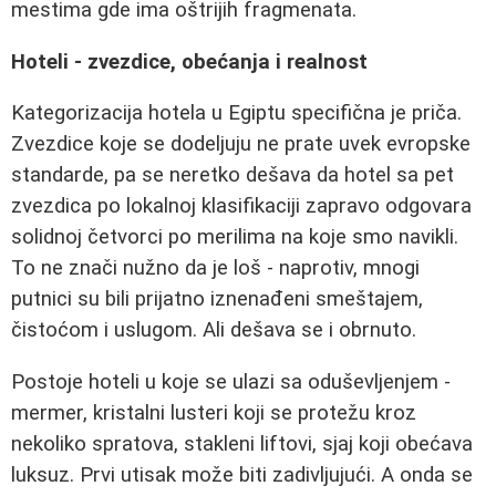
mestima gde ima oštrijih fragmenata.
Hoteli - zvezdice, obećanja i realnost
Kategorizacija hotela u Egiptu specifična je priča.
Zvezdice koje se dodeljuju ne prate uvek evropske
standarde, pa se neretko dešava da hotel sa pet
zvezdica po lokalnoj klasifikaciji zapravo odgovara
solidnoj četvorci po merilima na koje smo navikli.
To ne znači nužno da je loš - naprotiv, mnogi
putnici su bili prijatno iznenađeni smeštajem,
čistoćom i uslugom. Ali dešava se i obrnuto.
Postoje hoteli u koje se ulazi sa oduševljenjem -
mermer, kristalni lusteri koji se protežu kroz
nekoliko spratova, stakleni liftovi, sjaj koji obećava
luksuz. Prvi utisak može biti zadivljujući. A onda se