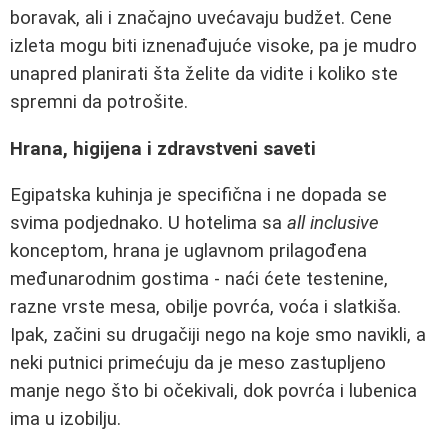
boravak, ali i značajno uvećavaju budžet. Cene
izleta mogu biti iznenađujuće visoke, pa je mudro
unapred planirati šta želite da vidite i koliko ste
spremni da potrošite.
Hrana, higijena i zdravstveni saveti
Egipatska kuhinja je specifična i ne dopada se
svima podjednako. U hotelima sa
all inclusive
konceptom, hrana je uglavnom prilagođena
međunarodnim gostima - naći ćete testenine,
razne vrste mesa, obilje povrća, voća i slatkiša.
Ipak, začini su drugačiji nego na koje smo navikli, a
neki putnici primećuju da je meso zastupljeno
manje nego što bi očekivali, dok povrća i lubenica
ima u izobilju.