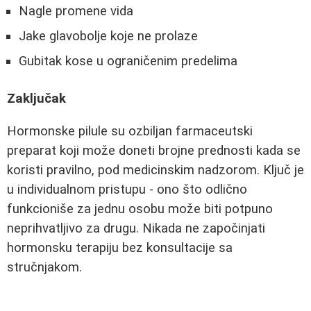
Nagle promene vida
Jake glavobolje koje ne prolaze
Gubitak kose u ograničenim predelima
Zaključak
Hormonske pilule su ozbiljan farmaceutski
preparat koji može doneti brojne prednosti kada se
koristi pravilno, pod medicinskim nadzorom. Ključ je
u individualnom pristupu - ono što odlično
funkcioniše za jednu osobu može biti potpuno
neprihvatljivo za drugu. Nikada ne započinjati
hormonsku terapiju bez konsultacije sa
stručnjakom.