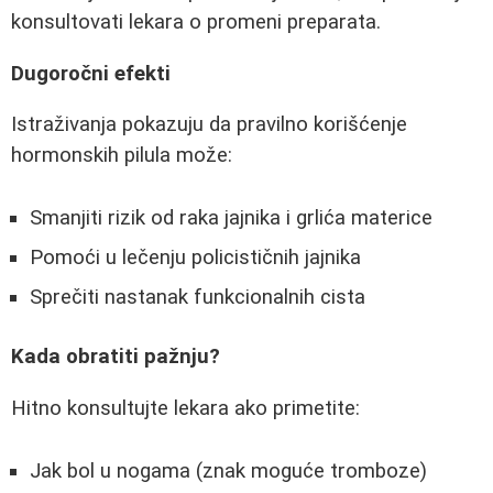
konsultovati lekara o promeni preparata.
Dugoročni efekti
Istraživanja pokazuju da pravilno korišćenje
hormonskih pilula može:
Smanjiti rizik od raka jajnika i grlića materice
Pomoći u lečenju policističnih jajnika
Sprečiti nastanak funkcionalnih cista
Kada obratiti pažnju?
Hitno konsultujte lekara ako primetite:
Jak bol u nogama (znak moguće tromboze)