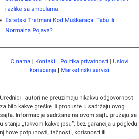
razlike sa ampulama
Estetski Tretmani Kod Muškaraca: Tabu ili
Normalna Pojava?
O nama
|
Kontakt
|
Politika privatnosti
|
Uslovi
korišćenja
|
Marketinški servisi
Urednici i autori ne preuzimaju nikakvu odgovornost
za bilo kakve greške ili propuste u sadržaju ovog
sajta. Informacije sadržane na ovom sajtu pružaju se
u stanju „takvom kakve jesu“, bez garancija u pogledu
njihove potpunosti, tačnosti, korisnosti ili