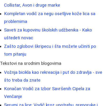
Collistar, Avon i druge marke
Kompletan vodič za negu osetljive kože lica sa
problemima
Saveti za kupovinu školskih udžbenika - Kako
uštedeti novac
Zašto zglobovi škripecu i šta možete učiniti po
tom pitanju
Tekstovi na srodnim blogovima
Vožnja bicikla kao rekreacija i put do zdravlja - sve
što treba da znate
Konačan Vodič za Izbor Savršenih Cipela za
Venčanje
Serumi za lice: Vodič kroz upotrebu, preporuke i