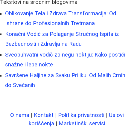
Tekstovi na srodnim blogovima
Oblikovanje Tela i Zdrava Transformacija: Od
Ishrane do Profesionalnih Tretmana
Konačni Vodič za Polaganje Stručnog Ispita iz
Bezbednosti i Zdravlja na Radu
Sveobuhvatni vodič za negu noktiju: Kako postići
snažne i lepe nokte
Savršene Haljine za Svaku Priliku: Od Malih Crnih
do Svečanih
O nama
|
Kontakt
|
Politika privatnosti
|
Uslovi
korišćenja
|
Marketinški servisi