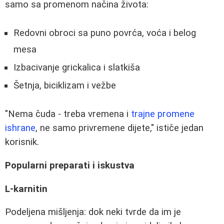
samo sa promenom načina života:
Redovni obroci sa puno povrća, voća i belog
mesa
Izbacivanje grickalica i slatkiša
Šetnja, biciklizam i vežbe
"Nema čuda - treba vremena i
trajne promene
ishrane
, ne samo privremene dijete," ističe jedan
korisnik.
Popularni preparati i iskustva
L-karnitin
Podeljena mišljenja: dok neki tvrde da im je