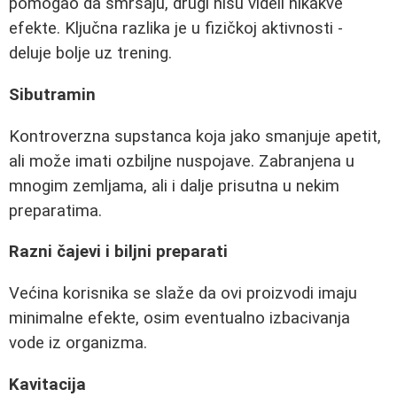
pomogao da smršaju, drugi nisu videli nikakve
efekte. Ključna razlika je u fizičkoj aktivnosti -
deluje bolje uz trening.
Sibutramin
Kontroverzna supstanca koja jako smanjuje apetit,
ali može imati ozbiljne nuspojave. Zabranjena u
mnogim zemljama, ali i dalje prisutna u nekim
preparatima.
Razni čajevi i biljni preparati
Većina korisnika se slaže da ovi proizvodi imaju
minimalne efekte, osim eventualno izbacivanja
vode iz organizma.
Kavitacija