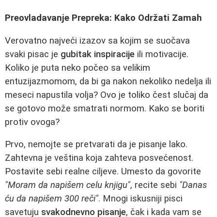
Preovladavanje Prepreka: Kako Održati Zamah
Verovatno najveći izazov sa kojim se suočava
svaki pisac je
gubitak inspiracije
ili motivacije.
Koliko je puta neko počeo sa velikim
entuzijazmomom, da bi ga nakon nekoliko nedelja ili
meseci napustila volja? Ovo je toliko čest slučaj da
se gotovo može smatrati normom. Kako se boriti
protiv ovoga?
Prvo, nemojte se pretvarati da je pisanje lako.
Zahtevna je veština koja zahteva posvećenost.
Postavite sebi realne ciljeve. Umesto da govorite
"Moram da napišem celu knjigu"
, recite sebi
"Danas
ću da napišem 300 reči"
. Mnogi iskusniji pisci
savetuju
svakodnevno pisanje
, čak i kada vam se