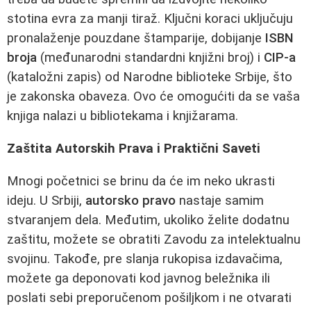
stotina evra za manji tiraž. Ključni koraci uključuju
pronalaženje pouzdane štamparije, dobijanje
ISBN
broja
(međunarodni standardni knjižni broj) i
CIP-a
(kataložni zapis) od Narodne biblioteke Srbije, što
je zakonska obaveza. Ovo će omogućiti da se vaša
knjiga nalazi u bibliotekama i knjižarama.
Zaštita Autorskih Prava i Praktični Saveti
Mnogi početnici se brinu da će im neko ukrasti
ideju. U Srbiji,
autorsko pravo
nastaje samim
stvaranjem dela. Međutim, ukoliko želite dodatnu
zaštitu, možete se obratiti Zavodu za intelektualnu
svojinu. Takođe, pre slanja rukopisa izdavačima,
možete ga deponovati kod javnog beležnika ili
poslati sebi preporučenom pošiljkom i ne otvarati