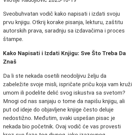
Sveobuhvatan vodič kako napisati i izdati svoju
prvu knjigu. Otkrij korake pisanja, lekturu, zaštitu
autorskih prava, saradnju sa izdavačima i proces
štampe.
Kako Napisati i Izdati Knjigu: Sve Što Treba Da
Znaš
Da li ste nekada osetili neodoljivu želju da
zabeležite svoje misli, ispričate priču koja vam kruži
umom ili podelite delić svog iskustva sa svetom?
Mnogi od nas sanjaju o tome da napišu knjigu, ali
put od ideje do objavljene knjige često deluje
nedostižno. Međutim, svaki uspešan pisac je
nekada bio početnik. Ovaj vodič će vas provesti
kroz sve faze tog divnog, iako izazovnog,