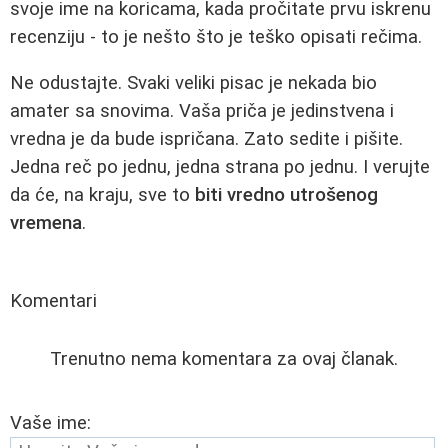
svoje ime na koricama, kada pročitate prvu iskrenu
recenziju - to je nešto što je teško opisati rečima.
Ne odustajte. Svaki veliki pisac je nekada bio
amater sa snovima. Vaša priča je jedinstvena i
vredna je da bude ispričana. Zato sedite i pišite.
Jedna reč po jednu, jedna strana po jednu. I verujte
da će, na kraju, sve to
biti vredno utrošenog
vremena
.
Komentari
Trenutno nema komentara za ovaj članak.
Vaše ime: