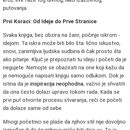
putovanja.
Prvi Koraci: Od Ideje do Prve Stranice
Svaka knjiga, bez obzira na žanr, počinje iskrom -
idejom. Ta iskra može biti bilo šta: lično iskustvo,
snovi, zanimljiva ljudska sudbina ili čak prosto
šta
ako
pitanje. Ključ je prepoznati tu ideju i početi da je
negujete. Nemojte se obazirati na one koji kažu da
je nemoguće napisati knjigu samo odlukom. Dok je
istina da je
inspiracija neophodna
, važno je shvatiti
da ona često dolazi upravo tokom rada. Kada se
prvi put otvorite procesu stvaranja, reči će početi
da dolaze same od sebe.
Mnogi početnici se plaše da njihov stil nije dovoljno
izgrađen ili da će njihova priča biti
deja vu
. To je