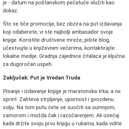
je - datum na poštanskom pečatuće služiti kao
dokaz.
Što se tiče promocije, bez obzira na put izdavanja
koji odaberete, vi ste najbolji ambasador svoje
knjige. Koristite društvene mreže, pišite blog,
učestvujte u književnim večerima, kontaktirajte
lokalne medije. Gradnja zajednice čitalaca je ključna
za dugoročan uspeh.
Zaključak: Put je Vredan Truda
Pisanje i izdavanje knjige je maratonska trka, a ne
sprint. Zahteva strpljenje, upornost i gvozdenu
volju. Na tom putu ćete se suočiti sa sumnjom,
zamorom i možda čak i razočarenjem. Ali osećaj
kada držite svoju prvu knjigu u rukama, kada vidite