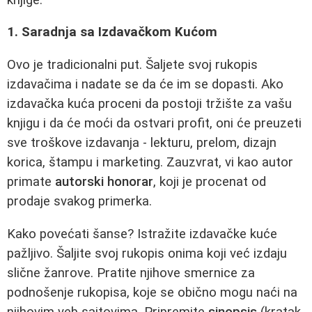
1. Saradnja sa Izdavačkom Kućom
Ovo je tradicionalni put. Šaljete svoj rukopis
izdavačima i nadate se da će im se dopasti. Ako
izdavačka kuća proceni da postoji tržište za vašu
knjigu i da će moći da ostvari profit, oni će preuzeti
sve troškove izdavanja - lekturu, prelom, dizajn
korica, štampu i marketing. Zauzvrat, vi kao autor
primate
autorski honorar
, koji je procenat od
prodaje svakog primerka.
Kako povećati šanse? Istražite izdavačke kuće
pažljivo. Šaljite svoj rukopis onima koji već izdaju
slične žanrove. Pratite njihove smernice za
podnošenje rukopisa, koje se obično mogu naći na
njihovim veb sajtovima. Pripremite
sinopsis
(kratak