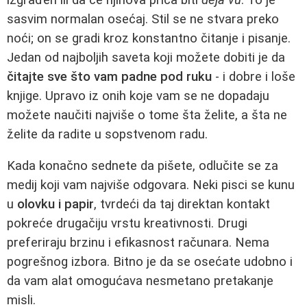
sasvim normalan osećaj. Stil se ne stvara preko
noći; on se gradi kroz konstantno čitanje i pisanje.
Jedan od najboljih saveta koji možete dobiti je da
čitajte sve što vam padne pod ruku
- i dobre i loše
knjige. Upravo iz onih koje vam se ne dopadaju
možete naučiti najviše o tome šta želite, a šta ne
želite da radite u sopstvenom radu.
Kada konačno sednete da pišete, odlučite se za
medij koji vam najviše odgovara. Neki pisci se kunu
u
olovku i papir
, tvrdeći da taj direktan kontakt
pokreće drugačiju vrstu kreativnosti. Drugi
preferiraju brzinu i efikasnost računara. Nema
pogrešnog izbora. Bitno je da se osećate udobno i
da vam alat omogućava nesmetano pretakanje
misli.