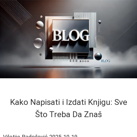
Kako Napisati i Izdati Knjigu: Sve
Što Treba Da Znaš
Vilotije Radojlović
2025-10-19