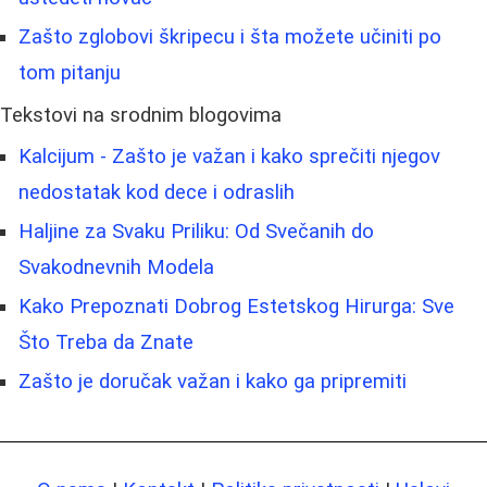
Zašto zglobovi škripecu i šta možete učiniti po
tom pitanju
Tekstovi na srodnim blogovima
Kalcijum - Zašto je važan i kako sprečiti njegov
nedostatak kod dece i odraslih
Haljine za Svaku Priliku: Od Svečanih do
Svakodnevnih Modela
Kako Prepoznati Dobrog Estetskog Hirurga: Sve
Što Treba da Znate
Zašto je doručak važan i kako ga pripremiti