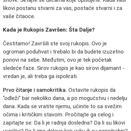
likovi postanu stvarni za vas, postaće stvarni i za
vaše čitaoce.
Kada je Rukopis Završen: Šta Dalje?
Čestitamo! Završili ste svoj rukopis. Ovo je
ogroman poduhvat i trebalo bi da budete izuzetno
ponovi na sebe. Međutim, ovo je tek početak
sledeće faze. Sirov rukopis je kao sirovi dijamant -
vredan je, ali treba ga ispolirati.
Prvo čitanje i samokritika.
Ostavite rukopis da
"odleži" bar nekoliko dana, a po mogućstvu i nedelju
dana. Kada se vratite njemu, učinite to sa svežim
očima i kritičkim stavom. Pročitajte ga celog i
zapitajte se: Da li je radnja dosledna? Da li su likovi
uverljivi? Da li ima delova koji vuku ili su nepotrebni?