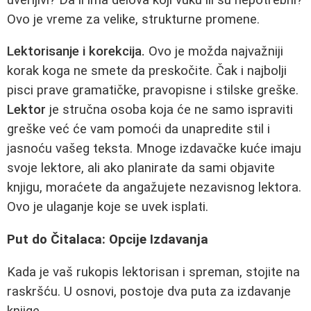
Ovo je vreme za velike, strukturne promene.
Lektorisanje i korekcija.
Ovo je možda najvažniji
korak koga ne smete da preskočite. Čak i najbolji
pisci prave gramatičke, pravopisne i stilske greške.
Lektor
je stručna osoba koja će ne samo ispraviti
greške već će vam pomoći da unapredite stil i
jasnoću vašeg teksta. Mnoge izdavačke kuće imaju
svoje lektore, ali ako planirate da sami objavite
knjigu, moraćete da angažujete nezavisnog lektora.
Ovo je ulaganje koje se uvek isplati.
Put do Čitalaca: Opcije Izdavanja
Kada je vaš rukopis lektorisan i spreman, stojite na
raskršću. U osnovi, postoje dva puta za izdavanje
knjige.