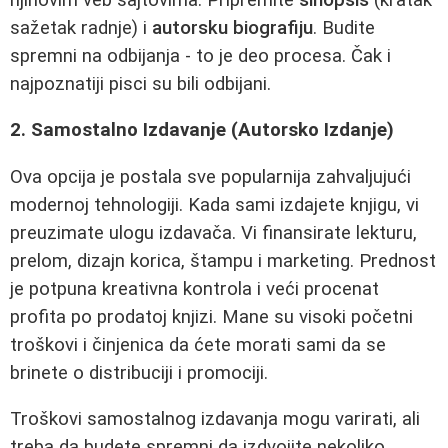
sažetak radnje) i
autorsku biografiju
. Budite
spremni na odbijanja - to je deo procesa. Čak i
najpoznatiji pisci su bili odbijani.
2. Samostalno Izdavanje (Autorsko Izdanje)
Ova opcija je postala sve popularnija zahvaljujući
modernoj tehnologiji. Kada sami izdajete knjigu, vi
preuzimate ulogu izdavača. Vi finansirate lekturu,
prelom, dizajn korica, štampu i marketing. Prednost
je potpuna kreativna kontrola i veći procenat
profita po prodatoj knjizi. Mane su visoki početni
troškovi i činjenica da ćete morati sami da se
brinete o distribuciji i promociji.
Troškovi samostalnog izdavanja mogu varirati, ali
treba da budete spremni da izdvojite nekoliko