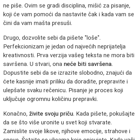
ne piše. Ovim se gradi disciplina, mišić za pisanje,
koji će vam pomoći da nastavite čak i kada vam se
čini da vam mašta presuši.
Drugo, dozvolite sebi da pišete "loše".
Perfekcionizam je jedan od najvećih neprijatelja
kreativnosti. Prva verzija vašeg teksta ne mora biti
savršena. U stvari, ona
neće biti savršena
.
Dopustite sebi da se izrazite slobodno, znajući da
ćete kasnije imati priliku da doradite, prepravite i
ulepšate svaku rečenicu. Pisanje je proces koji
uključuje ogromnu količinu prepravki.
Konačno,
živite svoju priču
. Kada pišete, pokušajte
da se što više uronite u svet koji stvarate.
Zamislite svoje likove, njihove emocije, strahove i
snove. Šetajte se ulicama koje opisujete. Kada vaši