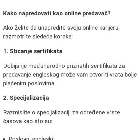
Kako napredovati kao online predavač?
Ako želite da unapredite svoju online karijeru,
razmotrite sledeće korake:
1. Sticanje sertifikata
Dobijanje međunarodno priznatih sertifikata za
predavanje engleskog može vam otvoriti vrata bolje
plaćenim poslovima.
2. Specijalizacija
Razmislite o specijalizaciji za određene vrste
časova kao što su:
Poslovni engleski