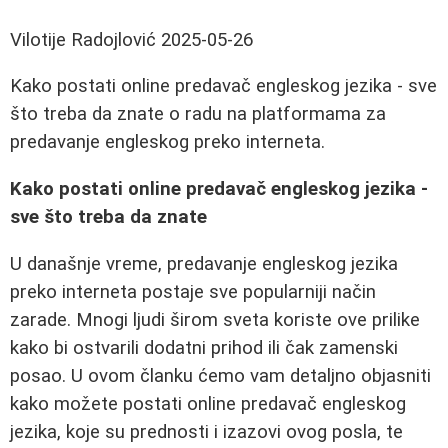
Vilotije Radojlović
2025-05-26
Kako postati online predavač engleskog jezika - sve
što treba da znate o radu na platformama za
predavanje engleskog preko interneta.
Kako postati online predavač engleskog jezika -
sve što treba da znate
U današnje vreme, predavanje engleskog jezika
preko interneta postaje sve popularniji način
zarade. Mnogi ljudi širom sveta koriste ove prilike
kako bi ostvarili dodatni prihod ili čak zamenski
posao. U ovom članku ćemo vam detaljno objasniti
kako možete postati online predavač engleskog
jezika, koje su prednosti i izazovi ovog posla, te