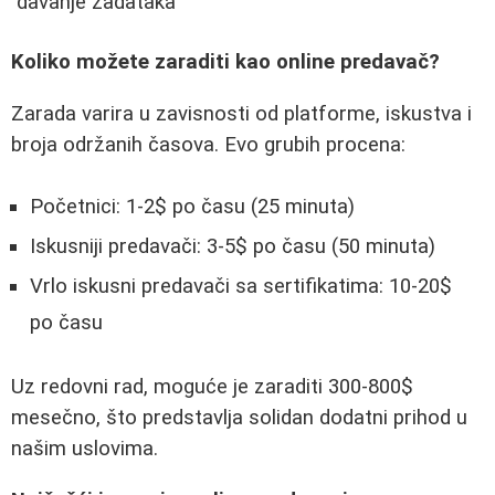
davanje zadataka
Koliko možete zaraditi kao online predavač?
Zarada varira u zavisnosti od platforme, iskustva i
broja održanih časova. Evo grubih procena:
Početnici: 1-2$ po času (25 minuta)
Iskusniji predavači: 3-5$ po času (50 minuta)
Vrlo iskusni predavači sa sertifikatima: 10-20$
po času
Uz redovni rad, moguće je zaraditi 300-800$
mesečno, što predstavlja solidan dodatni prihod u
našim uslovima.