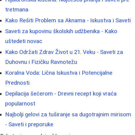
tretmana
Kako Rešiti Problem sa Aknama - Iskustva i Saveti
Saveti za kupovinu školskih udžbenika - Kako
uštedeti novac
Kako Održati Zdrav Život u 21. Veku - Saveti za
Duhovnu i Fizičku Ravnotežu
Koralna Voda: Lična Iskustva i Potencijalne
Prednosti
Depilacija šećerom - Drevni recept koji vraća
popularnost
Najbolji gelovi za tuširanje sa dugotrajnim mirisom
- Saveti i preporuke