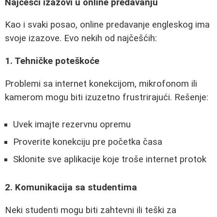
Najčešći izazovi u online predavanju
Kao i svaki posao, online predavanje engleskog ima
svoje izazove. Evo nekih od najčešćih:
1. Tehničke poteškoće
Problemi sa internet konekcijom, mikrofonom ili
kamerom mogu biti izuzetno frustrirajući. Rešenje:
Uvek imajte rezervnu opremu
Proverite konekciju pre početka časa
Sklonite sve aplikacije koje troše internet protok
2. Komunikacija sa studentima
Neki studenti mogu biti zahtevni ili teški za