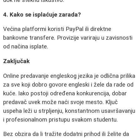
dok ne steknu iskustvo.
4. Kako se isplaćuje zarada?
Većina platformi koristi PayPal ili direktne
bankovne transfere. Provizije variraju u zavisnosti
od načina isplate.
Zaključak
Online predavanje engleskog jezika je odlična prilika
za sve koji dobro govore engleski i žele da rade od
kuće. Iako postoji određena konkurencija, dobar
predavač uvek može naći svoje mesto. Ključ
uspeha leži u strpljenju, konstantnom usavršavanju
i profesionalnom pristupu svakom studentu.
Bez obzira da li tražite dodatni prihod ili želite da