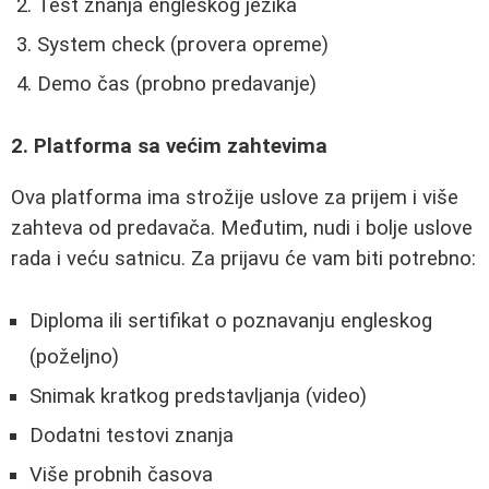
Test znanja engleskog jezika
System check (provera opreme)
Demo čas (probno predavanje)
2. Platforma sa većim zahtevima
Ova platforma ima strožije uslove za prijem i više
zahteva od predavača. Međutim, nudi i bolje uslove
rada i veću satnicu. Za prijavu će vam biti potrebno:
Diploma ili sertifikat o poznavanju engleskog
(poželjno)
Snimak kratkog predstavljanja (video)
Dodatni testovi znanja
Više probnih časova