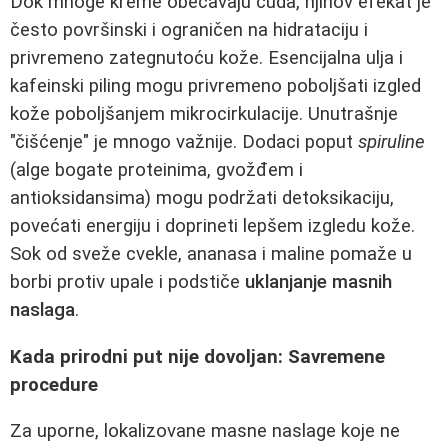
Dok mnoge kreme obećavaju čuda, njihov efekat je
često površinski i ograničen na hidrataciju i
privremeno zategnutoću kože. Esencijalna ulja i
kafeinski piling mogu privremeno poboljšati izgled
kože poboljšanjem mikrocirkulacije. Unutrašnje
"čišćenje" je mnogo važnije. Dodaci poput
spiruline
(alge bogate proteinima, gvožđem i
antioksidansima) mogu podržati detoksikaciju,
povećati energiju i doprineti lepšem izgledu kože.
Sok od sveže cvekle, ananasa i maline pomaže u
borbi protiv upale i podstiče
uklanjanje masnih
naslaga
.
Kada prirodni put nije dovoljan: Savremene
procedure
Za uporne, lokalizovane masne naslage koje ne