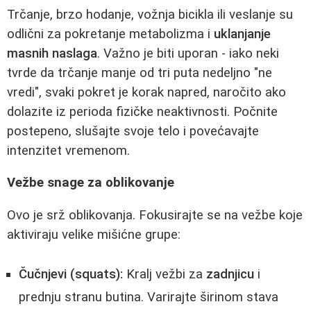
Trčanje, brzo hodanje, vožnja bicikla ili veslanje su
odlični za pokretanje metabolizma i
uklanjanje
masnih naslaga
. Važno je biti uporan - iako neki
tvrde da trčanje manje od tri puta nedeljno "ne
vredi", svaki pokret je korak napred, naročito ako
dolazite iz perioda fizičke neaktivnosti. Počnite
postepeno, slušajte svoje telo i povećavajte
intenzitet vremenom.
Vežbe snage za oblikovanje
Ovo je srž oblikovanja. Fokusirajte se na vežbe koje
aktiviraju velike mišićne grupe:
Čučnjevi (squats):
Kralj vežbi za
zadnjicu
i
prednju stranu butina. Varirajte širinom stavа