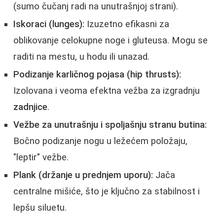
(sumo čučanj radi na unutrašnjoj strani).
Iskoraci (lunges):
Izuzetno efikasni za
oblikovanje celokupne noge i gluteusa. Mogu se
raditi na mestu, u hodu ili unazad.
Podizanje karličnog pojasa (hip thrusts):
Izolovana i veoma efektna vežba za izgradnju
zadnjice
.
Vežbe za unutrašnju i spoljašnju stranu butina:
Bočno podizanje nogu u ležećem položaju,
"leptir" vežbe.
Plank (držanje u prednjem uporu):
Jača
centralne mišiće, što je ključno za stabilnost i
lepšu siluetu.