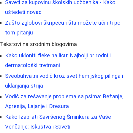
Saveti za kupovinu školskih udžbenika - Kako
uštedeti novac
Zašto zglobovi škripecu i šta možete učiniti po
tom pitanju
Tekstovi na srodnim blogovima
Kako ukloniti fleke na licu: Najbolji prirodni i
dermatološki tretmani
Sveobuhvatni vodič kroz svet hemijskog pilinga i
uklanjanja strija
Vodič za rešavanje problema sa psima: Bežanje,
Agresija, Lajanje i Dresura
Kako Izabrati Savršenog Šminkera za Vaše
Venčanje: Iskustva i Saveti