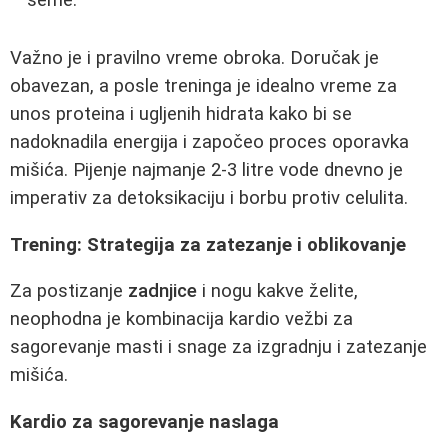
seme.
Važno je i pravilno vreme obroka. Doručak je
obavezan, a posle treninga je idealno vreme za
unos proteina i ugljenih hidrata kako bi se
nadoknadila energija i započeo proces oporavka
mišića. Pijenje najmanje 2-3 litre vode dnevno je
imperativ za detoksikaciju i borbu protiv celulita.
Trening: Strategija za zatezanje i oblikovanje
Za postizanje
zadnjice
i nogu kakve želite,
neophodna je kombinacija kardio vežbi za
sagorevanje masti i snage za izgradnju i zatezanje
mišića.
Kardio za sagorevanje naslaga