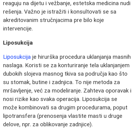
reaguju na dijetu i vežbanje, estetska medicina nudi
rešenja. Važno je istražiti i konsultovati se sa
akreditovanim stručnjacima pre bilo koje
intervencije.
Liposukcija
Liposukcija
je hirurška procedura uklanjanja masnih
naslaga. Koristi se za konturiranje tela uklanjanjem
dubokih slojeva masnog tkiva sa područja kao što
su stomak, butine i zadnjica. To nije metoda za
mršavljenje, već za modeliranje. Zahteva oporavak i
nosi rizike kao svaka operacija. Liposukcija se
može kombinovati sa drugim procedurama, poput
lipotransfera (prenosenja vlastite masti u druge
delove, npr. za oblikovanje zadnjice).