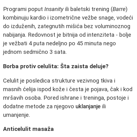
Programi poput
Insanity
ili baletski trening (
Barre
)
kombinuju kardio i izometrične vežbe snage, vodeći
do izduženih, zategnutih mišića bez voluminoznog
nabijanja. Redovnost je bitnija od intenziteta - bolje
je vežbati 4 puta nedeljno po 45 minuta nego
jednom sedmično 3 sata.
Borba protiv celulita: Šta zaista deluje?
Celulit je posledica strukture vezivnog tkiva i
masnih ćelija ispod kože i česta je pojava, čak i kod
mršavih osoba. Pored ishrane i treninga, postoje i
dodatne metode za njegovo
uklanjanje
ili
umanjenje.
Anticelulit masaža