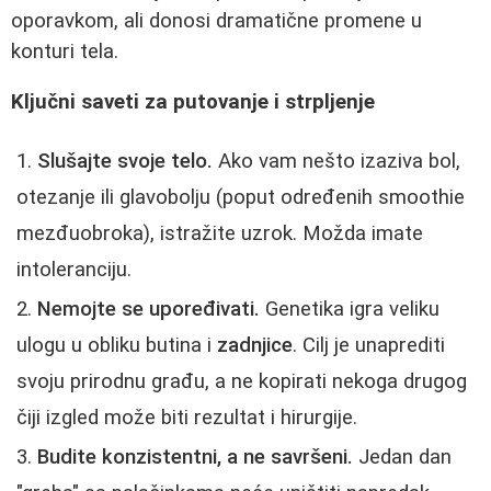
oporavkom, ali donosi dramatične promene u
konturi tela.
Ključni saveti za putovanje i strpljenje
Slušajte svoje telo.
Ako vam nešto izaziva bol,
otezanje ili glavobolju (poput određenih smoothie
mezđuobroka), istražite uzrok. Možda imate
intoleranciju.
Nemojte se upoređivati.
Genetika igra veliku
ulogu u obliku butina i
zadnjice
. Cilj je unaprediti
svoju prirodnu građu, a ne kopirati nekoga drugog
čiji izgled može biti rezultat i hirurgije.
Budite konzistentni, a ne savršeni.
Jedan dan