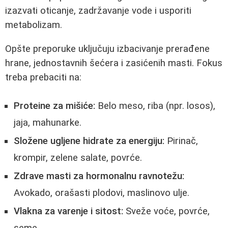
izazvati oticanje, zadržavanje vode i usporiti
metabolizam.
Opšte preporuke uključuju izbacivanje prerađene
hrane, jednostavnih šećera i zasićenih masti. Fokus
treba prebaciti na:
Proteine za mišiće:
Belo meso, riba (npr. losos),
jaja, mahunarke.
Složene ugljene hidrate za energiju:
Pirinač,
krompir, zelene salate, povrće.
Zdrave masti za hormonalnu ravnotežu:
Avokado, orašasti plodovi, maslinovo ulje.
Vlakna za varenje i sitost:
Sveže voće, povrće,