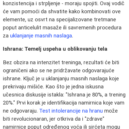
konzistencija i strpljenje - moraju spojiti. Ovaj vodič
će vam pomoći da shvatite kako kombinovati ove
elemente, uz osvrt na specijalizovane tretmane
poput anticelulit masaže ili savremenih procedura
za
uklanjanje masnih naslaga
.
Ishrana: Temelj uspeha u oblikovanju tela
Bez obzira na intenzitet treninga, rezultati će biti
ograničeni ako se ne pridržavate odgovarajuće
ishrane. Ključ je u uklanjanju masnih naslaga koje
prekrivaju mišiće. Kao što je jedna iskusna
učesnica diskusije istakla: "Ishrana je 80%, a trening
20%." Prvi korak je identifikacija namirnica koje vam
ne odgovaraju.
Test intolerancije na hranu
može
biti revolucionaran, jer otkriva da i "zdrave"
namirnice poput određenog voća ili sirćeta mogu