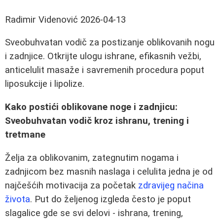
Radimir Videnović
2026-04-13
Sveobuhvatan vodič za postizanje oblikovanih nogu
i zadnjice. Otkrijte ulogu ishrane, efikasnih vežbi,
anticelulit masaže i savremenih procedura poput
liposukcije i lipolize.
Kako postići oblikovane noge i zadnjicu:
Sveobuhvatan vodič kroz ishranu, trening i
tretmane
Želja za oblikovanim, zategnutim nogama i
zadnjicom bez masnih naslaga i celulita jedna je od
najčešćih motivacija za početak
zdravijeg načina
života
. Put do željenog izgleda često je poput
slagalice gde se svi delovi - ishrana, trening,