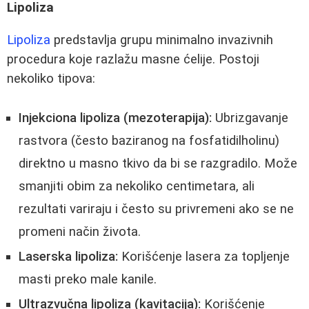
Lipoliza
Lipoliza
predstavlja grupu minimalno invazivnih
procedura koje razlažu masne ćelije. Postoji
nekoliko tipova:
Injekciona lipoliza (mezoterapija):
Ubrizgavanje
rastvora (često baziranog na fosfatidilholinu)
direktno u masno tkivo da bi se razgradilo. Može
smanjiti obim za nekoliko centimetara, ali
rezultati variraju i često su privremeni ako se ne
promeni način života.
Laserska lipoliza:
Korišćenje lasera za topljenje
masti preko male kanile.
Ultrazvučna lipoliza (kavitacija):
Korišćenje