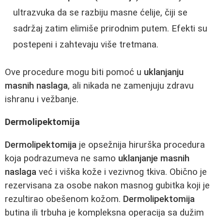
ultrazvuka da se razbiju masne ćelije, čiji se
sadržaj zatim elimiše prirodnim putem. Efekti su
postepeni i zahtevaju više tretmana.
Ove procedure mogu biti pomoć u
uklanjanju
masnih naslaga
, ali nikada ne zamenjuju zdravu
ishranu i vežbanje.
Dermolipektomija
Dermolipektomija
je opsežnija hirurška procedura
koja podrazumeva ne samo
uklanjanje masnih
naslaga
već i viška kože i vezivnog tkiva. Obično je
rezervisana za osobe nakon masnog gubitka koji je
rezultirao obešenom kožom.
Dermolipektomija
butina ili trbuha je kompleksna operacija sa dužim