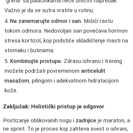
"greha" sa palačinkama neće uništiti napredak.
Važno je da se sutra vratite u rutinu.
Ne zanemarujte odmor i san.
Mišići rastu
tokom odmora. Nedovoljan san povećava hormon
stresa kortizol, koji podstiče skladištenje masti na
stomaku i butinama.
Kombinujte pristupe.
Zdravu ishranu i trening
možete podržati povremenom
anticelulit
masažom
, pilingom i adekvatnom hidratacijom
kože.
Zaključak: Holistički pristup je odgovor
Postizanje oblikovanih nogu i
zadnjice
je maraton, a
ne sprint. To je proces koji zahteva svest o ishrani,