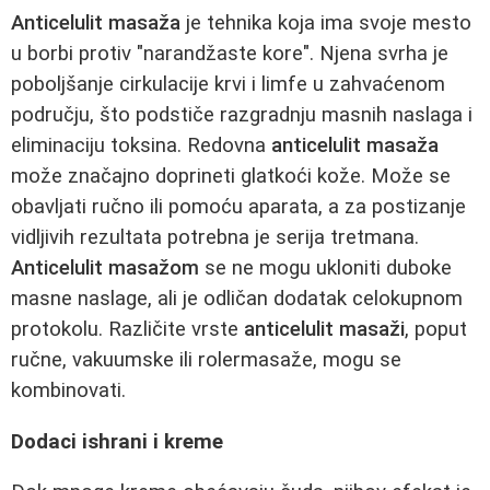
Anticelulit masaža
je tehnika koja ima svoje mesto
u borbi protiv "narandžaste kore". Njena svrha je
poboljšanje cirkulacije krvi i limfe u zahvaćenom
području, što podstiče razgradnju masnih naslaga i
eliminaciju toksina. Redovna
anticelulit masaža
može značajno doprineti glatkoći kože. Može se
obavljati ručno ili pomoću aparata, a za postizanje
vidljivih rezultata potrebna je serija tretmana.
Anticelulit masažom
se ne mogu ukloniti duboke
masne naslage, ali je odličan dodatak celokupnom
protokolu. Različite vrste
anticelulit masaži
, poput
ručne, vakuumske ili rolermasaže, mogu se
kombinovati.
Dodaci ishrani i kreme