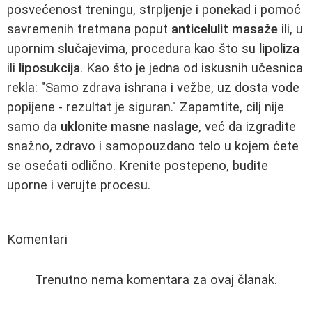
posvećenost treningu, strpljenje i ponekad i pomoć
savremenih tretmana poput
anticelulit masaže
ili, u
upornim slučajevima, procedura kao što su
lipoliza
ili
liposukcija
. Kao što je jedna od iskusnih učesnica
rekla: "Samo zdrava ishrana i vežbe, uz dosta vode
popijene - rezultat je siguran." Zapamtite, cilj nije
samo da
uklonite masne naslage
, već da izgradite
snažno, zdravo i samopouzdano telo u kojem ćete
se osećati odlično. Krenite postepeno, budite
uporne i verujte procesu.
Komentari
Trenutno nema komentara za ovaj članak.