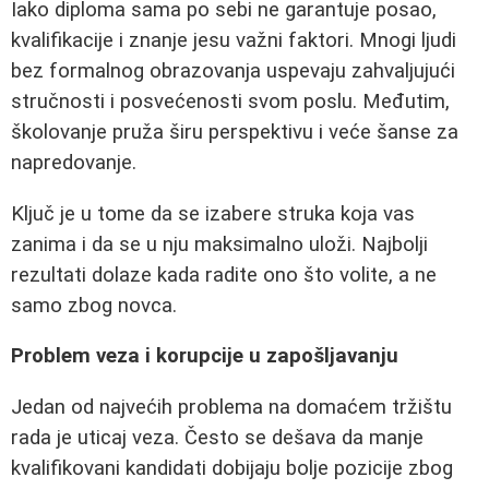
Iako diploma sama po sebi ne garantuje posao,
kvalifikacije i znanje jesu važni faktori. Mnogi ljudi
bez formalnog obrazovanja uspevaju zahvaljujući
stručnosti i posvećenosti svom poslu. Međutim,
školovanje pruža širu perspektivu i veće šanse za
napredovanje.
Ključ je u tome da se izabere struka koja vas
zanima i da se u nju maksimalno uloži. Najbolji
rezultati dolaze kada radite ono što volite, a ne
samo zbog novca.
Problem veza i korupcije u zapošljavanju
Jedan od najvećih problema na domaćem tržištu
rada je uticaj veza. Često se dešava da manje
kvalifikovani kandidati dobijaju bolje pozicije zbog