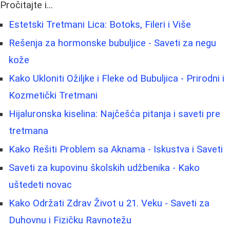
Pročitajte i...
Estetski Tretmani Lica: Botoks, Fileri i Više
Rešenja za hormonske bubuljice - Saveti za negu
kože
Kako Ukloniti Ožiljke i Fleke od Bubuljica - Prirodni i
Kozmetički Tretmani
Hijaluronska kiselina: Najčešća pitanja i saveti pre
tretmana
Kako Rešiti Problem sa Aknama - Iskustva i Saveti
Saveti za kupovinu školskih udžbenika - Kako
uštedeti novac
Kako Održati Zdrav Život u 21. Veku - Saveti za
Duhovnu i Fizičku Ravnotežu