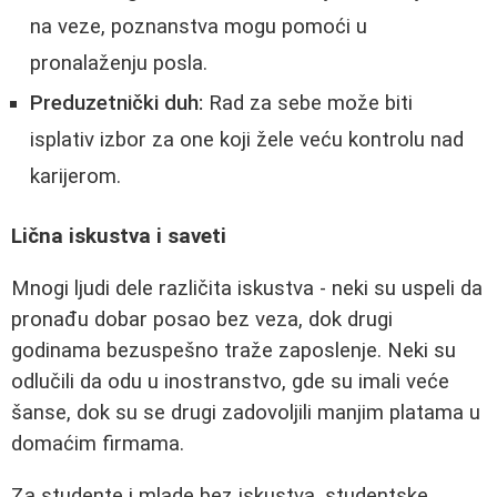
na veze, poznanstva mogu pomoći u
pronalaženju posla.
Preduzetnički duh:
Rad za sebe može biti
isplativ izbor za one koji žele veću kontrolu nad
karijerom.
Lična iskustva i saveti
Mnogi ljudi dele različita iskustva - neki su uspeli da
pronađu dobar posao bez veza, dok drugi
godinama bezuspešno traže zaposlenje. Neki su
odlučili da odu u inostranstvo, gde su imali veće
šanse, dok su se drugi zadovoljili manjim platama u
domaćim firmama.
Za studente i mlade bez iskustva, studentske