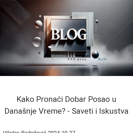
Kako Pronaći Dobar Posao u
Današnje Vreme? - Saveti i Iskustva
Vilotije Radojlović
2024-10-27