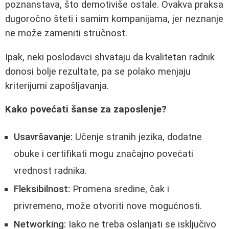
poznanstava, što demotiviše ostale. Ovakva praksa
dugoročno šteti i samim kompanijama, jer neznanje
ne može zameniti stručnost.
Ipak, neki poslodavci shvataju da kvalitetan radnik
donosi bolje rezultate, pa se polako menjaju
kriterijumi zapošljavanja.
Kako povećati šanse za zaposlenje?
Usavršavanje:
Učenje stranih jezika, dodatne
obuke i certifikati mogu značajno povećati
vrednost radnika.
Fleksibilnost:
Promena sredine, čak i
privremeno, može otvoriti nove mogućnosti.
Networking:
Iako ne treba oslanjati se isključivo