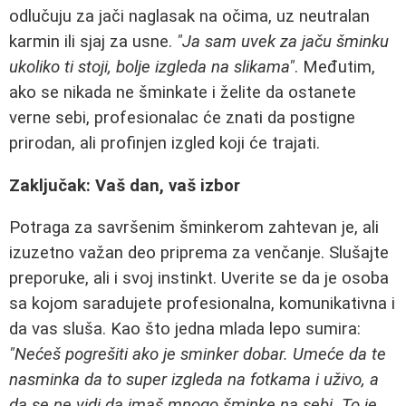
odlučuju za jači naglasak na očima, uz neutralan
karmin ili sjaj za usne.
"Ja sam uvek za jaču šminku
ukoliko ti stoji, bolje izgleda na slikama"
. Međutim,
ako se nikada ne šminkate i želite da ostanete
verne sebi, profesionalac će znati da postigne
prirodan, ali profinjen izgled koji će trajati.
Zaključak: Vaš dan, vaš izbor
Potraga za savršenim šminkerom zahtevan je, ali
izuzetno važan deo priprema za venčanje. Slušajte
preporuke, ali i svoj instinkt. Uverite se da je osoba
sa kojom saradujete profesionalna, komunikativna i
da vas sluša. Kao što jedna mlada lepo sumira:
"Nećeš pogrešiti ako je sminker dobar. Umeće da te
nasminka da to super izgleda na fotkama i uživo, a
da se ne vidi da imaš mnogo šminke na sebi. To je