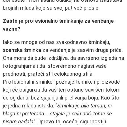
brojnih mlada koje su svoj put već prošle.
Zašto je
profesionalno šminkanje
za venčanje
važno?
Iako se mnoge od nas svakodnevno šminkaju,
scenska šminka
za venčanje je sasvim druga priča.
Ona mora da bude izdržljiva, da savršeno izgleda na
fotografijama i da istovremeno naglasi vaše
prednosti, prateći stil celokupnog stila.
Profesionalni šminker poznaje tehnike i proizvode
koji će osigurati da vaš ten ostane savršen tokom
celog dana, bez sjajanja ili prelivanja boja. Kao što
je jedna mlada istakla:
"Sminka je bila taman, ni
blaga ni preterana... stajala je celu noć, tome se
nisam nadala"
. Upravo taj osećaj sigurnosti i