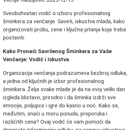
Sveobuhvatan vodič o izboru profesionalnog
šminkera za venčanje. Saveti, iskustva mlada, kako
organizovati probu, cene i ključna pitanja koja treba
postaviti.
Kako Pronaći Savršenog Šminkera za Vaše
Venčanje: Vodič i Iskustva
Organizacija venčanja podrazumeva bezbroj odluka,
a jedna od ključnih je izbor profesionalnog
šminkera. Želja svake mlade je da na svoj veliki dan
izgleda blistavo, prirodno i da šminka izdrži sve
emocije, poljupce i igre do kasno u noć. Kako se,
međutim, snaći u moru ponuda, preporuka i
različitih cena? Ovaj vodić će vam pomoći da
donesete informisanu odluku, na osnovu iskustava