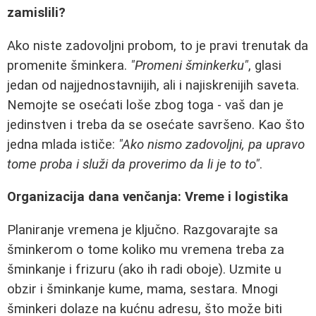
zamislili?
Ako niste zadovoljni probom, to je pravi trenutak da
promenite šminkera.
"Promeni šminkerku"
, glasi
jedan od najjednostavnijih, ali i najiskrenijih saveta.
Nemojte se osećati loše zbog toga - vaš dan je
jedinstven i treba da se osećate savršeno. Kao što
jedna mlada ističe:
"Ako nismo zadovoljni, pa upravo
tome proba i služi da proverimo da li je to to"
.
Organizacija dana venčanja: Vreme i logistika
Planiranje vremena je ključno. Razgovarajte sa
šminkerom o tome koliko mu vremena treba za
šminkanje i frizuru (ako ih radi oboje). Uzmite u
obzir i šminkanje kume, mama, sestara. Mnogi
šminkeri dolaze na kućnu adresu, što može biti