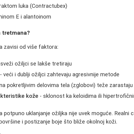
traktom luka (Contractubex)
minom E i alantoinom
h tretmana?
 zavisi od više faktora:
 sveži ožiljci se lakše tretiraju
- veći i dublji ožiljci zahtevaju agresivnije metode
i na pokretljivim delovima tela (zglobovi) teže zarastaju
akteristike kože
- sklonost ka keloidima ili hipertrofičn
a potpuno uklanjanje ožiljka nije uvek moguće. Realni c
 površine i postizanje boje što bliže okolnoj koži.