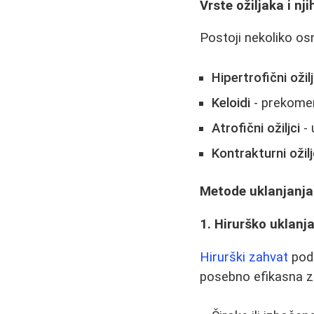
Vrste ožiljaka i nj
Postoji nekoliko osn
Hipertrofični ožilj
Keloidi
- prekomer
Atrofični ožiljci
- 
Kontrakturni ožilj
Metode uklanjanja 
1. Hirurško uklanja
Hirurški zahvat
pod
posebno efikasna z