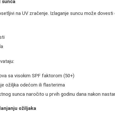
d sunca
osetljivi na UV zračenje. Izlaganje suncu može dovesti 
sti
da
vataju:
ova sa visokim SPF faktorom (50+)
je ožiljka odećom ili flasterima
ktnog sunca naročito u prvih godinu dana nakon nastan
lanjanju ožiljaka