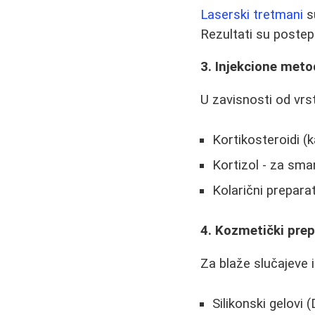
Laserski tretmani
su
Rezultati su postep
3. Injekcione met
U zavisnosti od vrst
Kortikosteroidi (k
Kortizol - za sma
Kolarični preparat
4. Kozmetički prep
Za blaže slučajeve i
Silikonski gelovi 