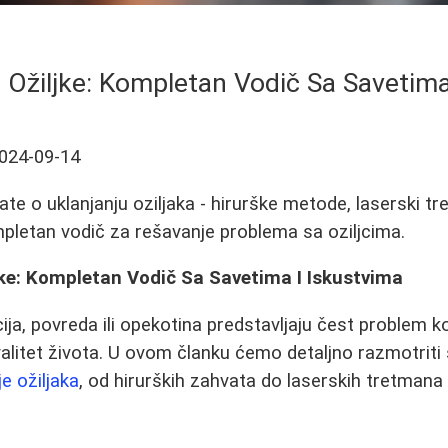
i Ožiljke: Kompletan Vodič Sa Savetima
024-09-14
te o uklanjanju oziljaka - hirurške metode, laserski tr
pletan vodič za rešavanje problema sa oziljcima.
jke: Kompletan Vodič Sa Savetima I Iskustvima
ija, povreda ili opekotina predstavljaju čest problem k
alitet života. U ovom članku ćemo detaljno razmotriti
je ožiljaka
, od hirurških zahvata do laserskih tretmana