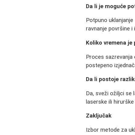
Da li je moguće po
Potpuno uklanjanje o
ravnanje površine i i
Koliko vremena je
Proces sazrevanja o
postepeno izjedna
Da li postoje razli
Da, sveži ožiljci se
laserske ili hirurške
Zaključak
Izbor metode za ukla