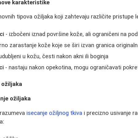
ihove karakteristike
ovnih tipova ožiljaka koji zahtevaju različite pristupe l
ci
- izbočeni iznad površine kože, ali ograničeni na po
no zarastanje kože koje se širi izvan granica original
udubljeni u kožu, česti nakon akni ili boginja
ci
- nastaju nakon opekotina, mogu ograničavati pokret
ožiljaka
nje ožiljaka
razumeva
isecanje ožiljnog tkiva
i precizno usivanje r
a: