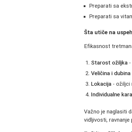
Preparati sa eks
Preparati sa vita
Šta utiče na uspe
Efikasnost tretmana
Starost ožiljka
-
Veličina i dubina
Lokacija
- ožiljc
Individualne kar
Važno je naglasiti d
vidljivosti, ravnanje