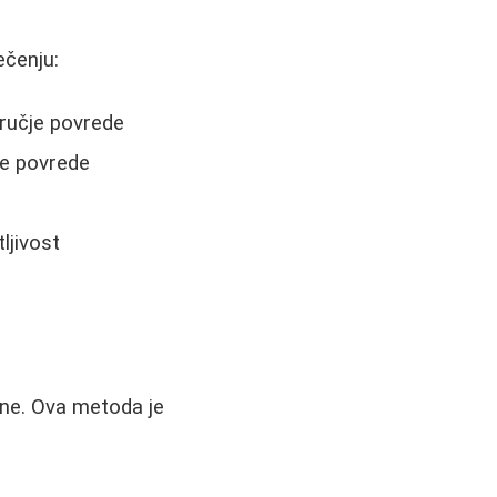
ečenju:
dručje povrede
ne povrede
ljivost
ane. Ova metoda je