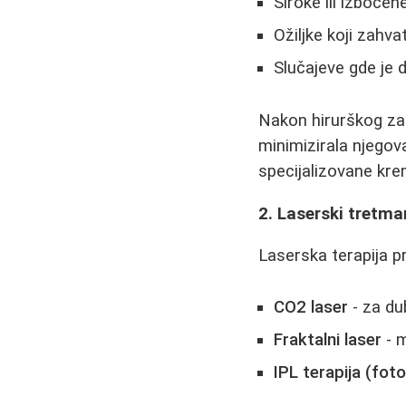
Široke ili izbočene
Ožiljke koji zahva
Slučajeve gde je
Nakon hirurškog zah
minimizirala njegova 
specijalizovane kre
2. Laserski tretma
Laserska terapija pr
CO2 laser
- za dub
Fraktalni laser
- m
IPL terapija (fot