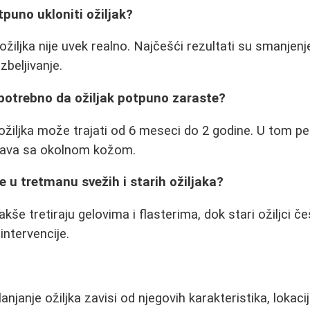
tpuno ukloniti ožiljak?
žiljka nije uvek realno. Najčešći rezultati su smanjenje 
zbeljivanje.
 potrebno da ožiljak potpuno zaraste?
žiljka može trajati od 6 meseci do 2 godine. U tom pe
čava sa okolnom kožom.
ke u tretmanu svežih i starih ožiljaka?
 lakše tretiraju gelovima i flasterima, dok stari ožiljci 
 intervencije.
njanje ožiljka zavisi od njegovih karakteristika, lokacije