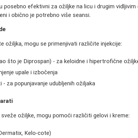
 posebno efektivni za ožiljke na licu i drugim vidljivim
eni i obično je potrebno više seansi.
ode
e ožiljka, mogu se primenjivati različite injekcije:
ao što je Diprospan) - za keloidne i hipertrofične ožiljk
njenje upale i izbočenja
i - za popunjavanje udubljenih ožiljaka
arati
 sveže ožiljke, mogu pomoći različiti gelovi i kreme:
(Dermatix, Kelo-cote)