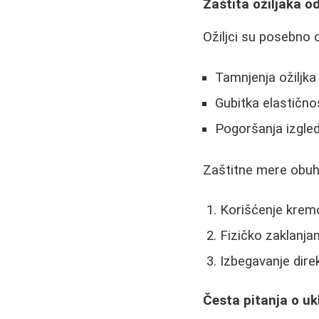
Zaštita ožiljaka o
Ožiljci su posebno 
Tamnjenja ožiljka
Gubitka elastično
Pogoršanja izgle
Zaštitne mere obuh
Korišćenje krem
Fizičko zaklanjan
Izbegavanje dire
Česta pitanja o uk