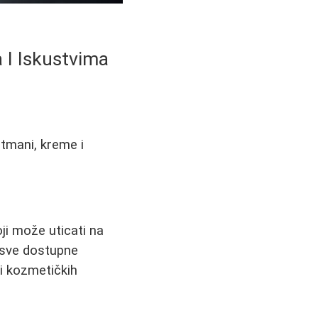
 I Iskustvima
etmani, kreme i
oji može uticati na
 sve dostupne
 i kozmetičkih