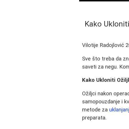
Kako Uklonit
Vilotije Radojlović
2
Sve što treba da zna
saveti za negu. Kom
Kako Ukloniti Ožil
Ožiljci nakon operac
samopouzdanje i kv
metode za
uklanjan
preparata.