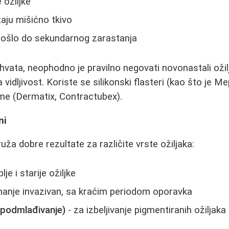
 ožiljke
taju mišićno tkivo
 došlo do sekundarnog zarastanja
vata, neophodno je pravilno negovati novonastali ožil
vidljivost. Koriste se silikonski flasteri (kao što je Mep
me (Dermatix, Contractubex).
ni
uža dobre rezultate za različite vrste ožiljaka:
lje i starije ožiljke
anje invazivan, sa kraćim periodom oporavka
opodmlađivanje)
- za izbeljivanje pigmentiranih ožiljaka