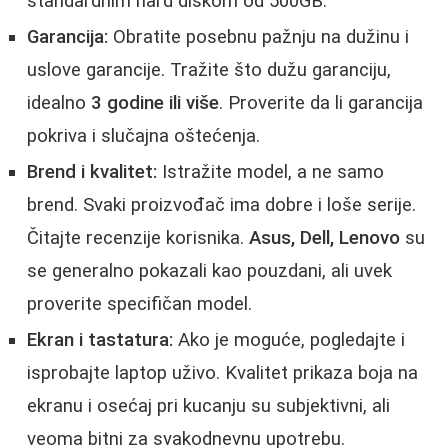
standardnim hard diskom od 500GB.
Garancija:
Obratite posebnu pažnju na dužinu i
uslove garancije. Tražite što dužu garanciju,
idealno
3 godine ili više
. Proverite da li garancija
pokriva i slučajna oštećenja.
Brend i kvalitet:
Istražite model, a ne samo
brend. Svaki proizvođač ima dobre i loše serije.
Čitajte recenzije korisnika.
Asus, Dell, Lenovo
su
se generalno pokazali kao pouzdani, ali uvek
proverite specifičan model.
Ekran i tastatura:
Ako je moguće, pogledajte i
isprobajte laptop uživo. Kvalitet prikaza boja na
ekranu i osećaj pri kucanju su subjektivni, ali
veoma bitni za svakodnevnu upotrebu.