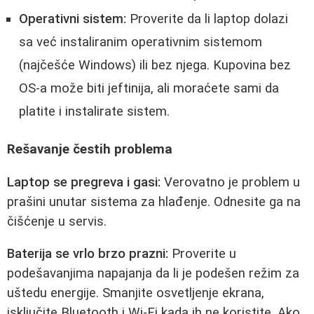
Operativni sistem:
Proverite da li laptop dolazi
sa već instaliranim operativnim sistemom
(najčešće Windows) ili bez njega. Kupovina bez
OS-a može biti jeftinija, ali moraćete sami da
platite i instalirate sistem.
Rešavanje čestih problema
Laptop se pregreva i gasi:
Verovatno je problem u
prašini unutar sistema za hlađenje. Odnesite ga na
čišćenje u servis.
Baterija se vrlo brzo prazni:
Proverite u
podešavanjima napajanja da li je podešen režim za
uštedu energije. Smanjite osvetljenje ekrana,
isključite Bluetooth i Wi-Fi kada ih ne koristite. Ako