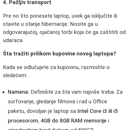
4. Pažljiv transport
Pre no što ponesete laptop, uvek ga isključite ili
stavite u stanje hibernacije. Nosite ga u
odgovarajućoj, ojačanoj torbi koja će ga zaštititi od
udaraca.
Šta tražiti prilikom kupovine novog laptopa?
Kada se odlučujete za kupovinu, razmislite o
sledećem:
Namena:
Definišite za šta vam najviše treba. Za
surfovanje, gledanje filmova i rad u Office
paketu, dovoljan je laptop sa
Intel Core i3 ili i5
procesorom
,
4GB do 8GB RAM memorije
i