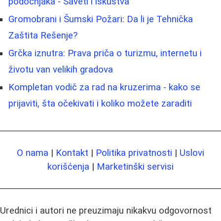
podočnjaka - Saveti i iskustva
Gromobrani i Šumski Požari: Da li je Tehnička
Zaštita Rešenje?
Grčka iznutra: Prava priča o turizmu, internetu i
životu van velikih gradova
Kompletan vodič za rad na kruzerima - kako se
prijaviti, šta očekivati i koliko možete zaraditi
O nama
|
Kontakt
|
Politika privatnosti
|
Uslovi
korišćenja
|
Marketinški servisi
Urednici i autori ne preuzimaju nikakvu odgovornost