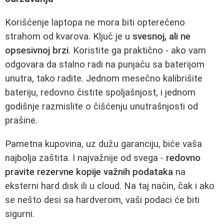
Korišćenje laptopa ne mora biti opterećeno
strahom od kvarova. Ključ je u
svesnoj, ali ne
opsesivnoj brzi
. Koristite ga praktično - ako vam
odgovara da stalno radi na punjaču sa baterijom
unutra, tako radite. Jednom mesečno kalibrišite
bateriju, redovno čistite spoljašnjost, i jednom
godišnje razmislite o čišćenju unutrašnjosti od
prašine.
Pametna kupovina, uz dužu garanciju, biće vaša
najbolja zaštita. I najvažnije od svega -
redovno
pravite rezervne kopije važnih podataka
na
eksterni hard disk ili u cloud. Na taj način, čak i ako
se nešto desi sa hardverom, vaši podaci će biti
sigurni.