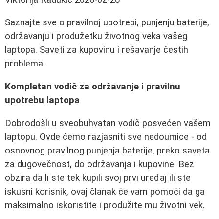
Saznajte sve o pravilnoj upotrebi, punjenju baterije,
održavanju i produžetku životnog veka vašeg
laptopa. Saveti za kupovinu i rešavanje čestih
problema.
Kompletan vodič za održavanje i pravilnu
upotrebu laptopa
Dobrodošli u sveobuhvatan vodič posvećen vašem
laptopu. Ovde ćemo razjasniti sve nedoumice - od
osnovnog pravilnog punjenja baterije, preko saveta
za dugovečnost, do održavanja i kupovine. Bez
obzira da li ste tek kupili svoj prvi uređaj ili ste
iskusni korisnik, ovaj članak će vam pomoći da ga
maksimalno iskoristite i produžite mu životni vek.