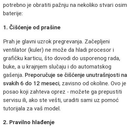
potrebno je obratiti pažnju na nekoliko stvari osim
baterije:
1. Čišćenje od prašine
Prah je glavni uzrok pregrevanja. Začepljeni
ventilator (kuler) ne može da hladi procesor i
grafičku karticu, što dovodi do usporenog rada,
buke, a u krajnjem slučaju i do automatskog
gašenja.
Preporučuje se čišćenje unutrašnjosti na
svakih 6 do 12 meseci
, zavisno od okoline. Ovo je
posao koji zahteva oprez - možete ga prepustiti
servisu ili, ako ste vešti, uraditi sami uz pomoć
tutorijala za vaš model.
2. Pravilno hlađenje