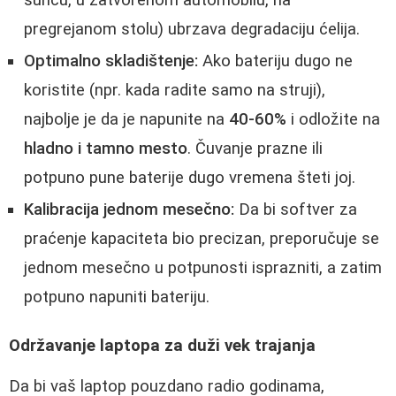
suncu, u zatvorenom automobilu, na
pregrejanom stolu) ubrzava degradaciju ćelija.
Optimalno skladištenje:
Ako bateriju dugo ne
koristite (npr. kada radite samo na struji),
najbolje je da je napunite na
40-60%
i odložite na
hladno i tamno mesto
. Čuvanje prazne ili
potpuno pune baterije dugo vremena šteti joj.
Kalibracija jednom mesečno:
Da bi softver za
praćenje kapaciteta bio precizan, preporučuje se
jednom mesečno u potpunosti isprazniti, a zatim
potpuno napuniti bateriju.
Održavanje laptopa za duži vek trajanja
Da bi vaš laptop pouzdano radio godinama,