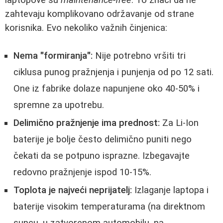
zahtevaju komplikovano održavanje od strane
korisnika. Evo nekoliko važnih činjenica:
Nema "formiranja":
Nije potrebno vršiti tri
ciklusa punog pražnjenja i punjenja od po 12 sati.
One iz fabrike dolaze napunjene oko 40-50% i
spremne za upotrebu.
Delimično pražnjenje ima prednost:
Za Li-Ion
baterije je bolje često delimično puniti nego
čekati da se potpuno isprazne. Izbegavajte
redovno pražnjenje ispod 10-15%.
Toplota je najveći neprijatelj:
Izlaganje laptopa i
baterije visokim temperaturama (na direktnom