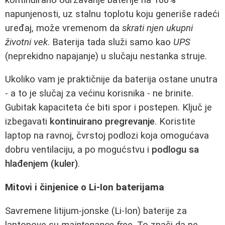
napunjenosti, uz stalnu toplotu koju generiše radeći
uređaj, može vremenom da
skrati njen ukupni
životni vek
. Baterija tada služi samo kao
UPS
(neprekidno napajanje) u slučaju nestanka struje.
Ukoliko vam je praktičnije da baterija ostane unutra
- a to je slučaj za većinu korisnika - ne brinite.
Gubitak kapaciteta će biti spor i postepen. Ključ je
izbegavati
kontinuirano pregrevanje
. Koristite
laptop na ravnoj, čvrstoj podlozi koja omogućava
dobru ventilaciju, a po mogućstvu i
podlogu sa
hlađenjem (kuler)
.
Mitovi i činjenice o Li-Ion baterijama
Savremene litijum-jonske (Li-Ion) baterije za
laptopove su
maintenance-free
. To znači da ne