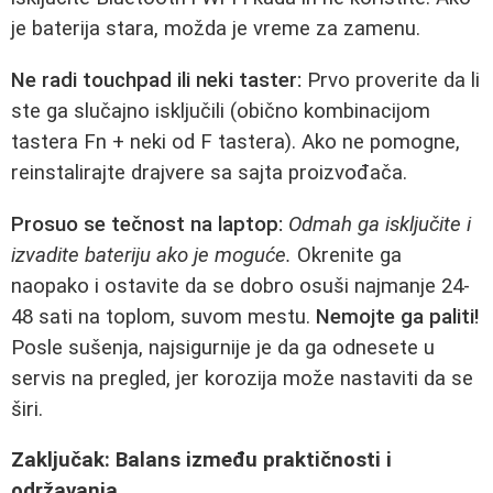
je baterija stara, možda je vreme za zamenu.
Ne radi touchpad ili neki taster:
Prvo proverite da li
ste ga slučajno isključili (obično kombinacijom
tastera Fn + neki od F tastera). Ako ne pomogne,
reinstalirajte drajvere sa sajta proizvođača.
Prosuo se tečnost na laptop:
Odmah ga isključite i
izvadite bateriju ako je moguće.
Okrenite ga
naopako i ostavite da se dobro osuši najmanje 24-
48 sati na toplom, suvom mestu.
Nemojte ga paliti!
Posle sušenja, najsigurnije je da ga odnesete u
servis na pregled, jer korozija može nastaviti da se
širi.
Zaključak: Balans između praktičnosti i
održavanja