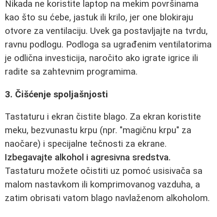
Nikada ne koristite laptop na mekim površinama
kao što su ćebe, jastuk ili krilo, jer one blokiraju
otvore za ventilaciju. Uvek ga postavljajte na tvrdu,
ravnu podlogu. Podloga sa ugrađenim ventilatorima
je odlična investicija, naročito ako igrate igrice ili
radite sa zahtevnim programima.
3. Čišćenje spoljašnjosti
Tastaturu i ekran čistite blago. Za ekran koristite
meku, bezvunastu krpu (npr. "magičnu krpu" za
naočare) i specijalne tečnosti za ekrane.
Izbegavajte alkohol i agresivna sredstva.
Tastaturu možete očistiti uz pomoć usisivača sa
malom nastavkom ili komprimovanog vazduha, a
zatim obrisati vatom blago navlaženom alkoholom.