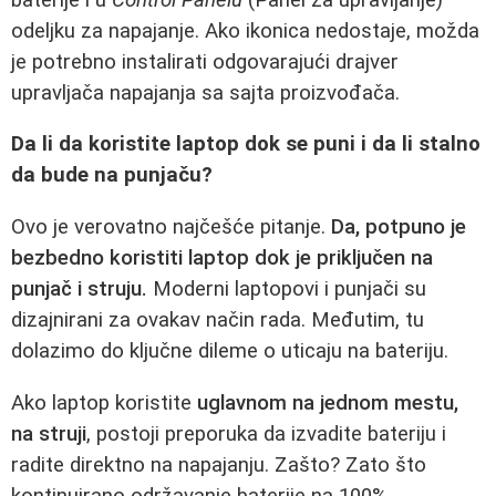
odeljku za napajanje. Ako ikonica nedostaje, možda
je potrebno instalirati odgovarajući drajver
upravljača napajanja sa sajta proizvođača.
Da li da koristite laptop dok se puni i da li stalno
da bude na punjaču?
Ovo je verovatno najčešće pitanje.
Da, potpuno je
bezbedno koristiti laptop dok je priključen na
punjač i struju.
Moderni laptopovi i punjači su
dizajnirani za ovakav način rada. Međutim, tu
dolazimo do ključne dileme o uticaju na bateriju.
Ako laptop koristite
uglavnom na jednom mestu,
na struji
, postoji preporuka da izvadite bateriju i
radite direktno na napajanju. Zašto? Zato što
kontinuirano održavanje baterije na 100%