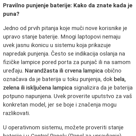
Pravilno punjenje baterije: Kako da znate kada je
puna?
Jedno od prvih pitanja koje muči nove korisnike je
upravo stanje baterije. Mnogi laptopovi nemaju
uvek jasnu ikonicu u sistemu koja prikazuje
napredak punjenja. Često se indikacija oslanja na
fizičke lampice pored porta za punjač ili na samom
uređaju.
Narandžasta ili crvena lampica
obično
označava da je baterija u toku punjenja, dok
bela,
zelena ili isključena lampica
signalizira da je baterija
potpuno napunjena. Uvek proverite uputstvo za vaš
konkretan model, jer se boje i značenja mogu
razlikovati.
U operativnom sistemu, možete proveriti stanje
baterije i u
Control Panelu
(Panel za upravljanje)