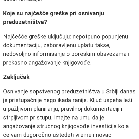
Koje su najčešće greške pri osnivanju
preduzetništva?
Najčešće greške uključuju: nepotpuno popunjenu
dokumentaciju, zaboravljenu uplatu takse,
nedovoljno informisanje o poreskim obavezama i
prekasno angažovanje knjigovođe.
Zaključak
Osnivanje sopstvenog preduzetništva u Srbiji danas
je pristupačnije nego ikada ranije. Ključ uspeha leži
u pažljivom planiranju, pravilnoj dokumentaciji i
strpljivom pristupu. Imajte na umu da je
angažovanje stručnog knjigovođe investicija koja
će vam dugoročno uštedeti vreme i novac.