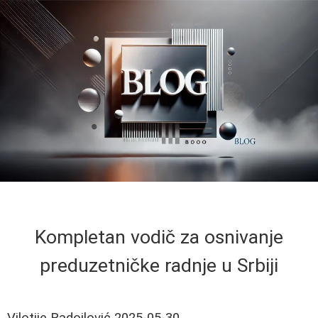
Kompletan vodič za osnivanje
preduzetničke radnje u Srbiji
Vilotije Radojlović
2025-05-30