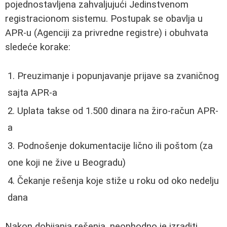
pojednostavljena zahvaljujući Jedinstvenom
registracionom sistemu. Postupak se obavlja u
APR-u (Agenciji za privredne registre) i obuhvata
sledeće korake:
Preuzimanje i popunjavanje prijave sa zvaničnog
sajta APR-a
Uplata takse od 1.500 dinara na žiro-račun APR-
a
Podnošenje dokumentacije lično ili poštom (za
one koji ne žive u Beogradu)
Čekanje rešenja koje stiže u roku od oko nedelju
dana
Nakon dobijanja rešenja, neophodno je izraditi