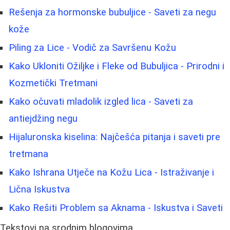
Rešenja za hormonske bubuljice - Saveti za negu
kože
Piling za Lice - Vodič za Savršenu Kožu
Kako Ukloniti Ožiljke i Fleke od Bubuljica - Prirodni i
Kozmetički Tretmani
Kako očuvati mladolik izgled lica - Saveti za
antiejdžing negu
Hijaluronska kiselina: Najčešća pitanja i saveti pre
tretmana
Kako Ishrana Utječe na Kožu Lica - Istraživanje i
Lična Iskustva
Kako Rešiti Problem sa Aknama - Iskustva i Saveti
Tekstovi na srodnim blogovima