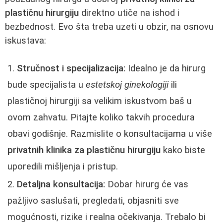
plastičnu hirurgiju
direktno utiče na ishod i
bezbednost. Evo šta treba uzeti u obzir, na osnovu
iskustava:
Stručnost i specijalizacija:
Idealno je da hirurg
bude specijalista u
estetskoj ginekologiji
ili
plastičnoj hirurgiji sa velikim iskustvom baš u
ovom zahvatu. Pitajte koliko takvih procedura
obavi godišnje. Razmislite o konsultacijama u više
privatnih klinika za plastičnu hirurgiju
kako biste
uporedili mišljenja i pristup.
Detaljna konsultacija:
Dobar hirurg će vas
pažljivo saslušati, pregledati, objasniti sve
mogućnosti, rizike i realna očekivanja. Trebalo bi