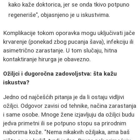
kako kaže doktorica, jer se onda tkivo potpuno
regeneriše", objasnjeno je u iskustvima.
Komplikacije tokom oporavka mogu uključivati jače
krvarenje (ponekad zbog pucanja šava), infekciju ili
asimetrično zarastanje. U tom slučaju, hitna
kontaktiranje hirurga je obavezno.
Ožiljci i dugoročna zadovoljstva: šta kažu
iskustva?
Jedno od najčešćih pitanja je da li ostaju vidljivi
ožiljci. Odgovor zavisi od tehnike, načina zarastanja
i same osobe. Mnoge žene izjavljuju da ožiljci budu
jedva primetni ili se potpuno stopu sa prirodnim
naborima kože. "Nema nikakvih ožiljaka, ama baš