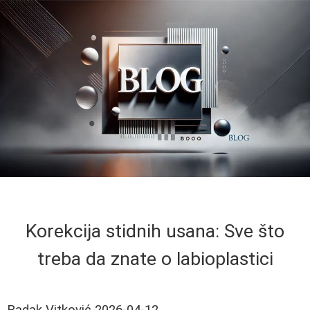
Korekcija stidnih usana: Sve što
treba da znate o labioplastici
Radak Vitković
2026-04-12