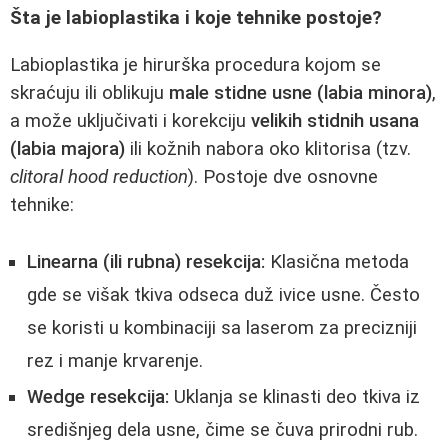
Šta je labioplastika i koje tehnike postoje?
Labioplastika je hirurška procedura kojom se
skraćuju ili oblikuju
male stidne usne (labia minora)
,
a može uključivati i korekciju
velikih stidnih usana
(labia majora)
ili kožnih nabora oko klitorisa (tzv.
clitoral hood reduction
). Postoje dve osnovne
tehnike:
Linearna (ili rubna) resekcija:
Klasična metoda
gde se višak tkiva odseca duž ivice usne. Često
se koristi u kombinaciji sa laserom za precizniji
rez i manje krvarenje.
Wedge resekcija:
Uklanja se klinasti deo tkiva iz
središnjeg dela usne, čime se čuva prirodni rub.