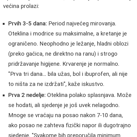
većina prolazi:
Prvih 3-5 dana:
Period najvećeg mirovanja.
Oteklina i modrice su maksimalne, a kretanje je
ograničeno. Neophodno je ležanje, hladni oblozi
(preko gaćica, ne direktno na ranu) i strogo
pridržavanje higijene. Krvarenje je normalno.
"Prva tri dana... bila užas, bol i ibuprofen, ali nije
to ništa za ne izdržati", kaže iskustvo.
Prva 2 nedelje:
Oteklina polako splasnjava. Može
se hodati, ali sjedenje je još uvek nelagodno.
Mnoge se vraćaju na posao nakon 7-10 dana,
ako posao ne zahteva fizički napor ili dugotrajno
sjedenje. "Svakome bih preporučila minimum