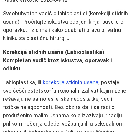
Sveobuhvatan vodič o labioplastici (korekciji stidnih
usana). Pročitajte iskustva pacijentkinja, savete o
oporavku, rizicima i kako odabrati pravu privatnu
kliniku za plastičnu hirurgiju.
Korekcija stidnih usana (Labioplastika):
Kompletan vodič kroz iskustva, oporavak i
odluku
Labioplastika, ili
korekcija stidnih usana
, postaje
sve češći estetsko-funkcionalni zahvat kojim žene
rešavaju ne samo estetske nedostatke, već i
fizičke nelagodnosti. Bez obzira da li se radi o
produženim malim usnama koje izazivaju iritaciju
prilikom nošenja odeće, vežbanja ili u seksualnom
odnosu, ili jednostavno o želji za poboljšanjem