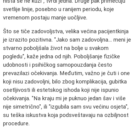
ništa se ne kuži", tvrdi jedna. Druge pak primećuju
svetlije linije, posebno u ranijem periodu, koje
vremenom postaju manje uočljive.
Što se tiče zadovoljstva, velika većina pacijentkinja
je izrazito pozitivna. "Jako sam zadovoljna... meni je
stvarno poboljšala život na bolje u svakom
pogledu", kaže jedna od njih. Poboljšanje fizičke
udobnosti i psihičkog samopouzdanja često
prevazilazi očekivanja. Međutim, važno je čuti i one
koji nisu zadovoljni, bilo zbog komplikacija, gubitka
osetljivosti ili estetskog ishoda koji nije ispunio
očekivanja. "Na kraju mi je puknuo jedan šav i više
nije simetrično", ili "izgubila sam svu većinu osjeta",
su teška iskustva koja podsveštavaju na ozbiljnost
procedure.