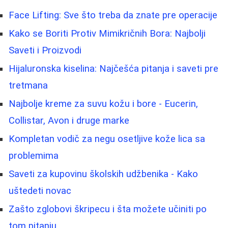
Face Lifting: Sve što treba da znate pre operacije
Kako se Boriti Protiv Mimikričnih Bora: Najbolji
Saveti i Proizvodi
Hijaluronska kiselina: Najčešća pitanja i saveti pre
tretmana
Najbolje kreme za suvu kožu i bore - Eucerin,
Collistar, Avon i druge marke
Kompletan vodič za negu osetljive kože lica sa
problemima
Saveti za kupovinu školskih udžbenika - Kako
uštedeti novac
Zašto zglobovi škripecu i šta možete učiniti po
tom pitanju