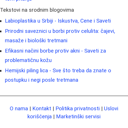
Tekstovi na srodnim blogovima
Labioplastika u Srbiji - Iskustva, Cene i Saveti
Prirodni saveznici u borbi protiv celulita: čajevi,
masaže i biološki tretmani
Efikasni načini borbe protiv akni - Saveti za
problematičnu kožu
Hemijski piling lica - Sve što treba da znate o
postupku i negi posle tretmana
O nama
|
Kontakt
|
Politika privatnosti
|
Uslovi
korišćenja
|
Marketinški servisi