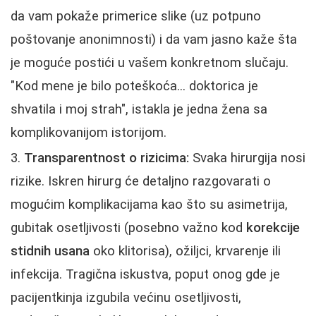
da vam pokaže primerice slike (uz potpuno
poštovanje anonimnosti) i da vam jasno kaže šta
je moguće postići u vašem konkretnom slučaju.
"Kod mene je bilo poteškoća... doktorica je
shvatila i moj strah", istakla je jedna žena sa
komplikovanijom istorijom.
Transparentnost o rizicima:
Svaka hirurgija nosi
rizike. Iskren hirurg će detaljno razgovarati o
mogućim komplikacijama kao što su asimetrija,
gubitak osetljivosti (posebno važno kod
korekcije
stidnih usana
oko klitorisa), ožiljci, krvarenje ili
infekcija. Tragična iskustva, poput onog gde je
pacijentkinja izgubila većinu osetljivosti,