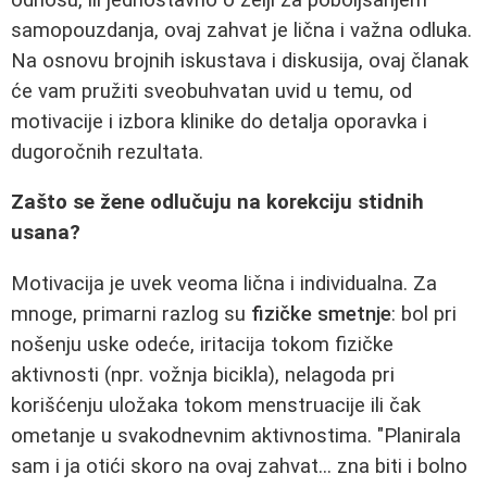
samopouzdanja, ovaj zahvat je lična i važna odluka.
Na osnovu brojnih iskustava i diskusija, ovaj članak
će vam pružiti sveobuhvatan uvid u temu, od
motivacije i izbora klinike do detalja oporavka i
dugoročnih rezultata.
Zašto se žene odlučuju na korekciju stidnih
usana?
Motivacija je uvek veoma lična i individualna. Za
mnoge, primarni razlog su
fizičke smetnje
: bol pri
nošenju uske odeće, iritacija tokom fizičke
aktivnosti (npr. vožnja bicikla), nelagoda pri
korišćenju uložaka tokom menstruacije ili čak
ometanje u svakodnevnim aktivnostima. "Planirala
sam i ja otići skoro na ovaj zahvat... zna biti i bolno