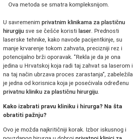
Ova metoda se smatra kompleksnijom.
U savremenim
privatnim klinikama za plastičnu
hirurgiju
sve se češće koristi
laser
. Prednosti
laserske tehnike, kako navode pacijentkinje, su
manje krvarenje tokom zahvata, precizniji rez i
potencijalno brži oporavak. "Rekla je da je ona
jedina u Hrvatskoj koja radi taj zahvat sa laserom i
na taj način ubrzava proces zarastanja", zabeležila
je jedna od korisnica koja je posećivala određenu
privatnu kliniku za plastičnu hirurgiju
.
Kako izabrati pravu kliniku i hirurga? Na šta
obratiti pažnju?
Ovo je možda najkritičniji korak. Izbor iskusnog i
pouzdanog hirurga u dobroj
privatnoj klinici za