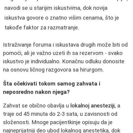
navodi se u starijim iskustvima, dok novija
iskustva govore o znatno višim cenama, što je
takođe faktor za razmatranje.
Istraživanje foruma i iskustava drugih može biti od
pomoći, ali je važno uzeti ih sa rezervom - svako
iskustvo je individualno. Konačnu odluku donosite
na osnovu ličnog razgovora sa hirurgom.
Šta očekivati tokom samog zahvata i
neposredno nakon njega?
Zahvat se obično obavlja u
lokalnoj anesteziji
, a
traje od 45 minuta do 2-3 sata, u zavisnosti od
složenosti. Mnoge pacijentkinje opisuju da je
najneprijatniji deo ubod lokalnog anestetika, dok