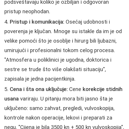
podsveštavaju koliko je ozbiljan i odgovoran
pristup neophodan.
Pristup i komunikacija:
Osećaj udobnosti i
poverenja je ključan. Mnoge su istakle da im je od
velike pomoći što je osoblje i hirurg bili ljubazni,
umirujući i profesionalni tokom celog procesa.
"Atmosfera u poliklinici je ugodna, doktorica i
sestre se trude što više olakšati situaciju",
zapisala je jedna pacijentkinja.
Cena i šta ona uključuje:
Cene
korekcije stidnih
usana
variraju. U pitanju mora biti jasno šta je
uključeno: samo zahvat, pregledi, vulvoskopija,
kontrole nakon operacije, lekovi i preparati za
negu. "Cijena je bila 3500 kn + 500 kn vulvoskopija",