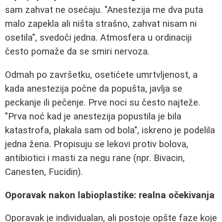
sam zahvat ne osećaju. "Anestezija me dva puta
malo zapekla ali ništa strašno, zahvat nisam ni
osetila", svedoči jedna. Atmosfera u ordinaciji
često pomaže da se smiri nervoza.
Odmah po završetku, osetićete umrtvljenost, a
kada anestezija počne da popušta, javlja se
peckanje ili pečenje. Prve noci su često najteže.
"Prva noć kad je anestezija popustila je bila
katastrofa, plakala sam od bola", iskreno je podelila
jedna žena. Propisuju se lekovi protiv bolova,
antibiotici i masti za negu rane (npr. Bivacin,
Canesten, Fucidin).
Oporavak nakon labioplastike: realna očekivanja
Oporavak je individualan, ali postoje opšte faze koje