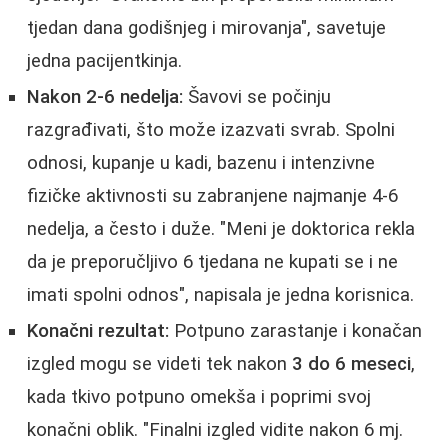
tjedan dana godišnjeg i mirovanja", savetuje
jedna pacijentkinja.
Nakon 2-6 nedelja:
Šavovi se počinju
razgrađivati, što može izazvati svrab. Spolni
odnosi, kupanje u kadi, bazenu i intenzivne
fizičke aktivnosti su zabranjene najmanje 4-6
nedelja, a često i duže. "Meni je doktorica rekla
da je preporučljivo 6 tjedana ne kupati se i ne
imati spolni odnos", napisala je jedna korisnica.
Konačni rezultat:
Potpuno zarastanje i konačan
izgled mogu se videti tek nakon
3 do 6 meseci
,
kada tkivo potpuno omekša i poprimi svoj
konačni oblik. "Finalni izgled vidite nakon 6 mj.