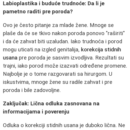
Labioplastika i buduće trudnoće: Da li je
pametno raditi pre poroda?
Ovo je često pitanje za mlade žene. Mnoge se
plaše da će se tkivo nakon poroda ponovo "raširiti"
i da će zahvat biti uzaludan. Iako trudnoća i porod
mogu uticati na izgled genitalija,
korekcija stidnih
usana
pre poroda je sasvim izvodljiva. Rezultati su
trajni, iako porod može izazvati određene promene.
Najbolje je o tome razgovarati sa hirurgom. U
iskustvima, mnoge žene su radile zahvat i pre
poroda i bile zadovoljne.
Zaključak: Lična odluka zasnovana na
informacijama i poverenju
Odluka o korekciji stidnih usana je duboko lična. Ne