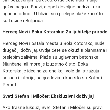
gužve nego u Budvi, a opet dovoljno sadržaja za
ugodan odmor. U blizini su i prelepe plaže kao što
su Lučice i Buljarica.
Herceg Novi i Boka Kotorska: Za ljubitelje prirode
Herceg Novi i ostala mesta u Boki Kotorskoj nude
drugačiji doživljaj. Ovdje ćete se okružiti planinama i
prelepim zalivima. Plaže su uglavnom betonske ili
šljunčane, ali more je izuzetno čisto. Boka
Kotorska je idealna za one koji vole da istražuju
prirodu i istoriju, sa gradovima kao što su Kotor i
Perast.
Sveti Stefan i Miločer: Ekskluzivni doživljaj
Ako tražite luksuz, Sveti Stefan i Miločer su pravi