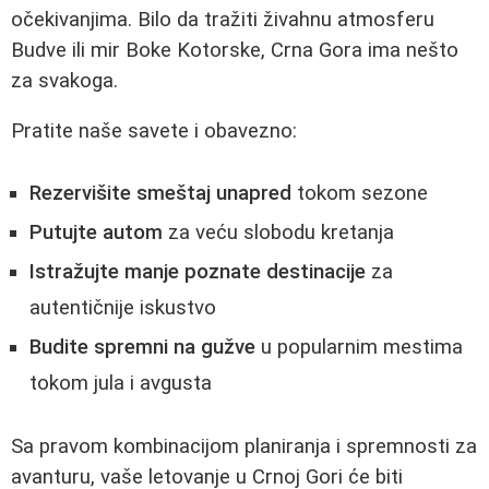
očekivanjima. Bilo da tražiti živahnu atmosferu
Budve ili mir Boke Kotorske, Crna Gora ima nešto
za svakoga.
Pratite naše savete i obavezno:
Rezervišite smeštaj unapred
tokom sezone
Putujte autom
za veću slobodu kretanja
Istražujte manje poznate destinacije
za
autentičnije iskustvo
Budite spremni na gužve
u popularnim mestima
tokom jula i avgusta
Sa pravom kombinacijom planiranja i spremnosti za
avanturu, vaše letovanje u Crnoj Gori će biti