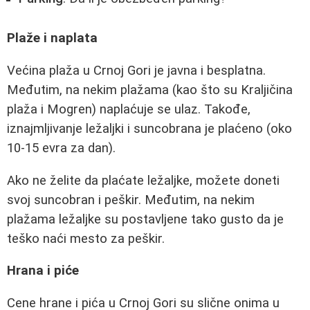
Plaže i naplata
Većina plaža u Crnoj Gori je javna i besplatna.
Međutim, na nekim plažama (kao što su Kraljičina
plaža i Mogren) naplaćuje se ulaz. Takođe,
iznajmljivanje ležaljki i suncobrana je plaćeno (oko
10-15 evra za dan).
Ako ne želite da plaćate ležaljke, možete doneti
svoj suncobran i peškir. Međutim, na nekim
plažama ležaljke su postavljene tako gusto da je
teško naći mesto za peškir.
Hrana i piće
Cene hrane i pića u Crnoj Gori su slične onima u