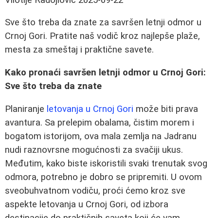
Sve što treba da znate za savršen letnji odmor u
Crnoj Gori. Pratite naš vodič kroz najlepše plaže,
mesta za smeštaj i praktične savete.
Kako pronaći savršen letnji odmor u Crnoj Gori:
Sve što treba da znate
Planiranje
letovanja u Crnoj Gori
može biti prava
avantura. Sa prelepim obalama, čistim morem i
bogatom istorijom, ova mala zemlja na Jadranu
nudi raznovrsne mogućnosti za svačiji ukus.
Međutim, kako biste iskoristili svaki trenutak svog
odmora, potrebno je dobro se pripremiti. U ovom
sveobuhvatnom vodiču, proći ćemo kroz sve
aspekte letovanja u Crnoj Gori, od izbora
destinacije do praktičnih saveta koji će vam