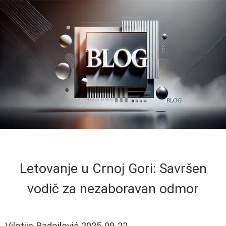
Letovanje u Crnoj Gori: Savršen
vodič za nezaboravan odmor
Vilotije Radojlović
2025-09-22