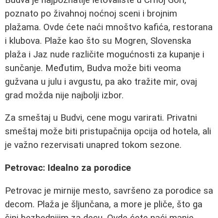
poznato po živahnoj noćnoj sceni i brojnim
plažama. Ovde ćete naći mnoštvo kafića, restorana
i klubova. Plaže kao što su Mogren, Slovenska
plaža i Jaz nude različite mogućnosti za kupanje i
sunčanje. Međutim, Budva može biti veoma
gužvana u julu i avgustu, pa ako tražite mir, ovaj
grad možda nije najbolji izbor.
Za smeštaj u Budvi, cene mogu varirati. Privatni
smeštaj može biti pristupačnija opcija od hotela, ali
je važno rezervisati unapred tokom sezone.
Petrovac: Idealno za porodice
Petrovac je mirnije mesto, savršeno za porodice sa
decom. Plaža je šljunčana, a more je pliče, što ga
čini bezbednijim za decu. Ovde ćete naći manje