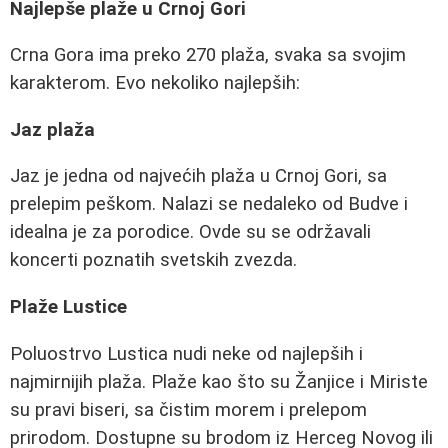
Najlepše plaže u Crnoj Gori
Crna Gora ima preko 270 plaža, svaka sa svojim
karakterom. Evo nekoliko najlepših:
Jaz plaža
Jaz je jedna od najvećih plaža u Crnoj Gori, sa
prelepim peškom. Nalazi se nedaleko od Budve i
idealna je za porodice. Ovde su se održavali
koncerti poznatih svetskih zvezda.
Plaže Lustice
Poluostrvo Lustica nudi neke od najlepših i
najmirnijih plaža. Plaže kao što su Žanjice i Miriste
su pravi biseri, sa čistim morem i prelepom
prirodom. Dostupne su brodom iz Herceg Novog ili