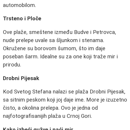
automobilom.
Trsteno i Ploče
Ove plaže, smeštene između Budve i Petrovca,
nude prelepe uvale sa šljunkom i stenama.
Okružene su borovom šumom, što im daje
poseban šarm. Idealne su za one koji traže mir i
prirodu.
Drobni Pijesak
Kod Svetog Stefana nalazi se plaža Drobni Pijesak,
sa sitnim peskom koji joj daje ime. More je izuzetno
čisto, a okolina prelepa. Ovo je jedna od
najfotografisanijih plaža u Crnoj Gori.
Kako izbeći gužve i naći mir