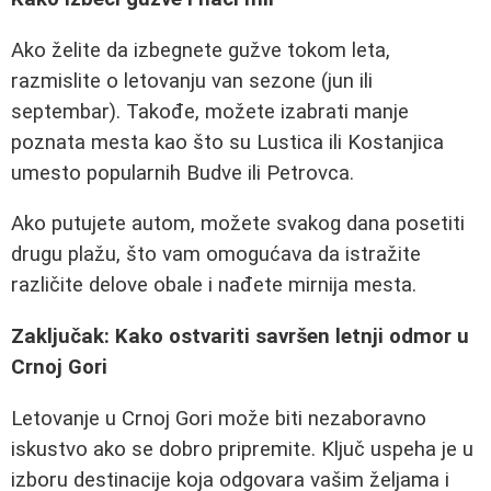
Ako želite da izbegnete gužve tokom leta,
razmislite o letovanju van sezone (jun ili
septembar). Takođe, možete izabrati manje
poznata mesta kao što su Lustica ili Kostanjica
umesto popularnih Budve ili Petrovca.
Ako putujete autom, možete svakog dana posetiti
drugu plažu, što vam omogućava da istražite
različite delove obale i nađete mirnija mesta.
Zaključak: Kako ostvariti savršen letnji odmor u
Crnoj Gori
Letovanje u Crnoj Gori može biti nezaboravno
iskustvo ako se dobro pripremite. Ključ uspeha je u
izboru destinacije koja odgovara vašim željama i