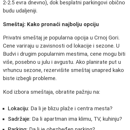
2-2.5 evra dnevno), dok besplatni parkingovi obično
budu udaljeniji.
Smeštaj: Kako pronaći najbolju opciju
Privatni smeštaj je popularna opcija u Crnoj Gori.
Cene variraju u zavisnosti od lokacije i sezone. U
Budvi i drugim popularnim mestima, cene mogu biti
više, posebno u julu i avgustu. Ako planirate put u
vrhuncu sezone, rezervišite smeštaj unapred kako
biste izbegli probleme.
Kod izbora smeštaja, obratite pažnju na:
Lokaciju
: Da li je blizu plaže i centra mesta?
Sadržaje
: Da li apartman ima klimu, TV, kuhinju?
Parking
: Da li je obezbeđen parking?