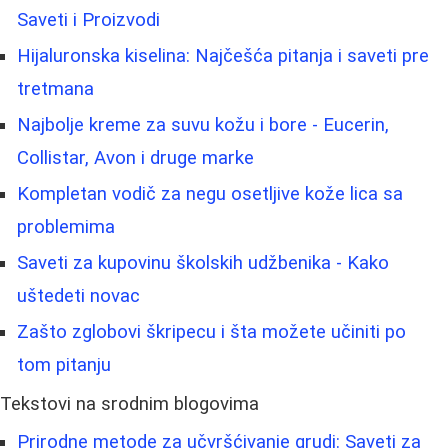
Saveti i Proizvodi
Hijaluronska kiselina: Najčešća pitanja i saveti pre
tretmana
Najbolje kreme za suvu kožu i bore - Eucerin,
Collistar, Avon i druge marke
Kompletan vodič za negu osetljive kože lica sa
problemima
Saveti za kupovinu školskih udžbenika - Kako
uštedeti novac
Zašto zglobovi škripecu i šta možete učiniti po
tom pitanju
Tekstovi na srodnim blogovima
Prirodne metode za učvršćivanje grudi: Saveti za