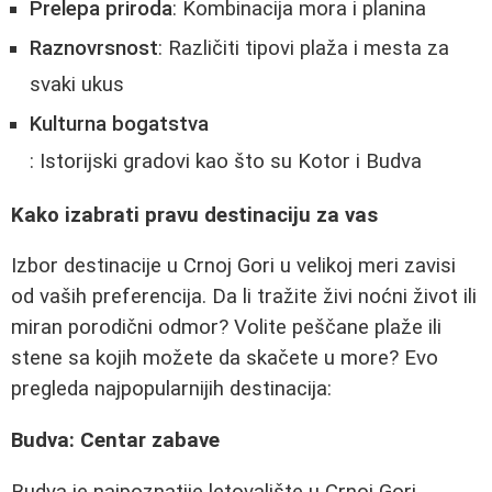
Prelepa priroda
: Kombinacija mora i planina
Raznovrsnost
: Različiti tipovi plaža i mesta za
svaki ukus
Kulturna bogatstva
: Istorijski gradovi kao što su Kotor i Budva
Kako izabrati pravu destinaciju za vas
Izbor destinacije u Crnoj Gori u velikoj meri zavisi
od vaših preferencija. Da li tražite živi noćni život ili
miran porodični odmor? Volite peščane plaže ili
stene sa kojih možete da skačete u more? Evo
pregleda najpopularnijih destinacija:
Budva: Centar zabave
Budva je najpoznatije letovalište u Crnoj Gori,