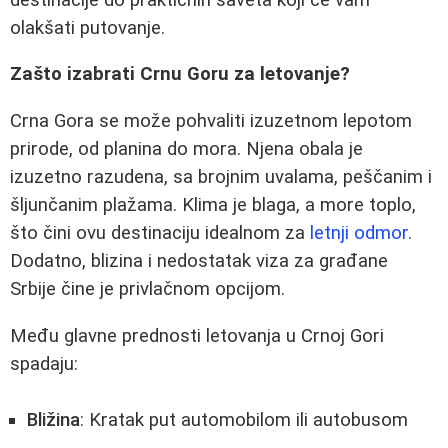
olakšati putovanje.
Zašto izabrati Crnu Goru za letovanje?
Crna Gora se može pohvaliti izuzetnom lepotom
prirode, od planina do mora. Njena obala je
izuzetno razudena, sa brojnim uvalama, peščanim i
šljunčanim plažama. Klima je blaga, a more toplo,
što čini ovu destinaciju idealnom za
letnji odmor
.
Dodatno, blizina i nedostatak viza za građane
Srbije čine je privlačnom opcijom.
Među glavne prednosti letovanja u Crnoj Gori
spadaju:
Bližina
: Kratak put automobilom ili autobusom