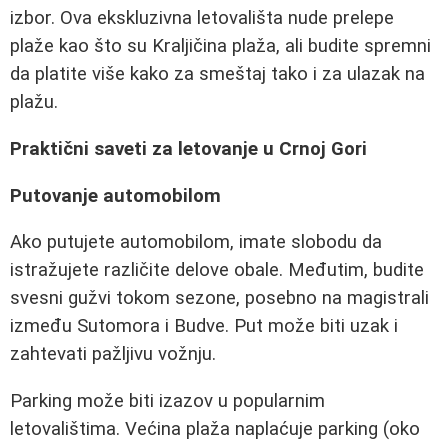
izbor. Ova ekskluzivna letovališta nude prelepe
plaže kao što su Kraljičina plaža, ali budite spremni
da platite više kako za smeštaj tako i za ulazak na
plažu.
Praktični saveti za letovanje u Crnoj Gori
Putovanje automobilom
Ako putujete automobilom, imate slobodu da
istražujete različite delove obale. Međutim, budite
svesni gužvi tokom sezone, posebno na magistrali
između Sutomora i Budve. Put može biti uzak i
zahtevati pažljivu vožnju.
Parking može biti izazov u popularnim
letovalištima. Većina plaža naplaćuje parking (oko