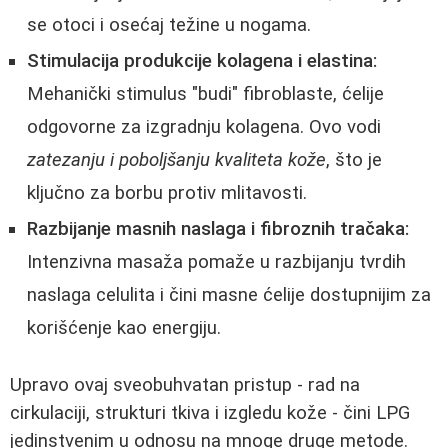
se otoci i osećaj težine u nogama.
Stimulacija produkcije kolagena i elastina:
Mehanički stimulus "budi" fibroblaste, ćelije
odgovorne za izgradnju kolagena. Ovo vodi
zatezanju i poboljšanju kvaliteta kože
, što je
ključno za borbu protiv mlitavosti.
Razbijanje masnih naslaga i fibroznih tračaka:
Intenzivna masaža pomaže u razbijanju tvrdih
naslaga celulita i čini masne ćelije dostupnijim za
korišćenje kao energiju.
Upravo ovaj sveobuhvatan pristup - rad na
cirkulaciji, strukturi tkiva i izgledu kože - čini LPG
jedinstvenim u odnosu na mnoge druge metode.