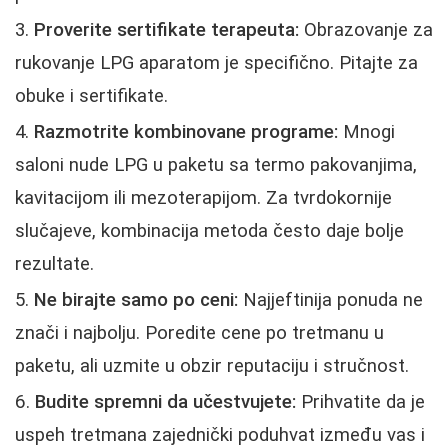
Proverite sertifikate terapeuta:
Obrazovanje za
rukovanje LPG aparatom je specifično. Pitajte za
obuke i sertifikate.
Razmotrite kombinovane programe:
Mnogi
saloni nude LPG u paketu sa termo pakovanjima,
kavitacijom ili mezoterapijom. Za tvrdokornije
slučajeve, kombinacija metoda često daje bolje
rezultate.
Ne birajte samo po ceni:
Najjeftinija ponuda ne
znači i najbolju. Poredite cene po tretmanu u
paketu, ali uzmite u obzir reputaciju i stručnost.
Budite spremni da učestvujete:
Prihvatite da je
uspeh tretmana zajednički poduhvat između vas i