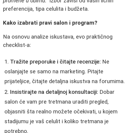
promene u obimu."
Izbor zavisi od vaših ličnih
preferencija, tipa celulita i budžeta.
Kako izabrati pravi salon i program?
Na osnovu analize iskustava, evo praktičnog
checklist-a:
Tražite preporuke i čitajte recenzije:
Ne
oslanjajte se samo na marketing. Pitajte
prijateljice, čitajte detaljna iskustva na forumima.
Insistirajte na detaljnoj konsultaciji:
Dobar
salon će vam pre tretmana uraditi pregled,
objasniti šta realno možete očekivati, u kojem
stadijumu je vaš celulit i koliko tretmana je
potrebno.