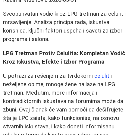
Sveobuhvatan vodič kroz LPG tretman za celulit i
mrsavljenje. Analiza principa rada, iskustva
korisnica, ključni faktori uspeha i saveti za izbor
programa i salona.
LPG Tretman Protiv Celulita: Kompletan Vodič
Kroz Iskustva, Efekte i Izbor Programa
U potrazi za rešenjem za tvrdokorni
celulit
i
neželjene obime, mnoge žene nailaze na LPG
tretman. Međutim, more informacija i
kontradiktornih iskustava na forumima može da
zbuni. Ovaj članak će vam pomoći da dešifrujete
šta je LPG zaista, kako funkcioniše, na osnovu
stvarnih iskustava, i kako doneti informisanu
odluku o tome da li je to pravi izbor za vas.