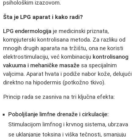
psihološkim izazovom.
Šta je LPG aparat i kako radi?
LPG endermologija
je medicinski priznata,
kompjuterski kontrolisana metoda. Za razliku od
mnogih drugih aparata na tržištu, ona ne koristi
elektrostimulaciju, već kombinaciju
kontrolisanog
vakuuma i mehaničke masaže
sa specijalnim
valjcima. Aparat hvata i podiže nabor kože, delujući
direktno na hipodermis (potkožno tkivo).
Princip rada se zasniva na tri ključna efekta:
Poboljšanje limfne drenaže i cirkulacije:
Stimulacijom limfnog i krvnog sistema, ubrzava
se uklanjanje toksina i viška tečnosti, smanjuju