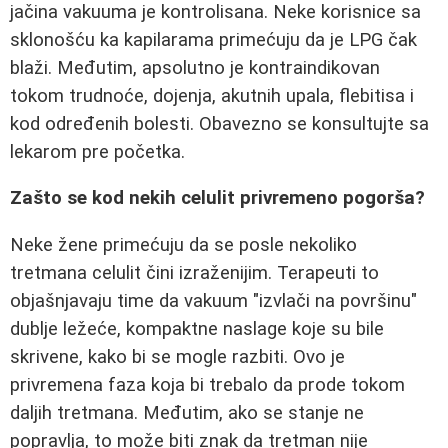
jačina vakuuma je kontrolisana. Neke korisnice sa
sklonošću ka kapilarama primećuju da je LPG čak
blaži. Međutim, apsolutno je kontraindikovan
tokom trudnoće, dojenja, akutnih upala, flebitisa i
kod određenih bolesti. Obavezno se konsultujte sa
lekarom pre početka.
Zašto se kod nekih celulit privremeno pogorša?
Neke žene primećuju da se posle nekoliko
tretmana celulit čini izraženijim. Terapeuti to
objašnjavaju time da vakuum "izvlači na površinu"
dublje ležeće, kompaktne naslage koje su bile
skrivene, kako bi se mogle razbiti. Ovo je
privremena faza koja bi trebalo da prode tokom
daljih tretmana. Međutim, ako se stanje ne
popravlja, to može biti znak da tretman nije