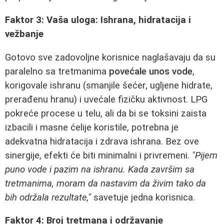
Faktor 3: Vaša uloga: Ishrana, hidratacija i
vežbanje
Gotovo sve zadovoljne korisnice naglašavaju da su
paralelno sa tretmanima
povećale unos vode
,
korigovale ishranu (smanjile šećer, ugljene hidrate,
prerađenu hranu) i uvećale fizičku aktivnost. LPG
pokreće procese u telu, ali da bi se toksini zaista
izbacili i masne ćelije koristile, potrebna je
adekvatna hidratacija i zdrava ishrana. Bez ove
sinergije, efekti će biti minimalni i privremeni.
"Pijem
puno vode i pazim na ishranu. Kada završim sa
tretmanima, moram da nastavim da živim tako da
bih održala rezultate,"
savetuje jedna korisnica.
Faktor 4: Broj tretmana i održavanje