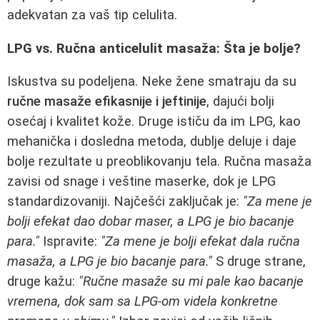
adekvatan za vaš tip celulita.
LPG vs. Ručna anticelulit masaža: Šta je bolje?
Iskustva su podeljena. Neke žene smatraju da su
ručne masaže efikasnije i jeftinije
, dajući bolji
osećaj i kvalitet kože. Druge ističu da im LPG, kao
mehanička i dosledna metoda, dublje deluje i daje
bolje rezultate u preoblikovanju tela. Ručna masaža
zavisi od snage i veštine maserke, dok je LPG
standardizovaniji. Najčešći zaključak je:
"Za mene je
bolji efekat dao dobar maser, a LPG je bio bacanje
para."
Ispravite:
"Za mene je bolji efekat dala ručna
masaža, a LPG je bio bacanje para."
S druge strane,
druge kažu:
"Ručne masaže su mi pale kao bacanje
vremena, dok sam sa LPG-om videla konkretne