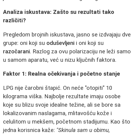
Analiza iskustava: Zašto su rezultati tako
različiti?
Pregledom brojnih iskustava, jasno se izdvajaju dve
grupe: oni koji su
oduševljeni
i oni koji su
razočarani
. Razlog za ovu polarizaciju ne leži samo
u samom aparatu, već u nizu ključnih faktora.
Faktor 1: Realna očekivanja i početno stanje
LPG nije čarobni štapić. On neće "otopiti" 10
kilograma viška. Najbolje rezultate imaju osobe
koje su blizu svoje idealne težine, ali se bore sa
lokalizovanim naslagama, mlitavošću kože i
celulitom u mekšem, početnom stadijumu. Kao što
jedna korisnica kaže:
"Skinula sam u obimu,