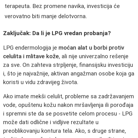
terapeuta. Bez promene navika, investicija će
verovatno biti manje delotvorna.
Zaključak: Da li je LPG vredan probanja?
LPG endermologija je
moćan alat u borbi protiv
celulita i mlitave kože
, ali nije univerzalno rešenje
za sve. On zahteva strpljenje, finansijsku investiciju
i, što je najvažnije, aktivan angažman osobe koja ga
koristi u vidu zdravijeg života.
Ako imate mekši celulit, probleme sa zadržavanjem
vode, opuštenu kožu nakon mršavljenja ili porođaja
i spremni ste da se posvetite celom procesu - LPG
može dati odlične i vidljive rezultate u
preoblikovanju kontura tela. Ako, s druge strane,