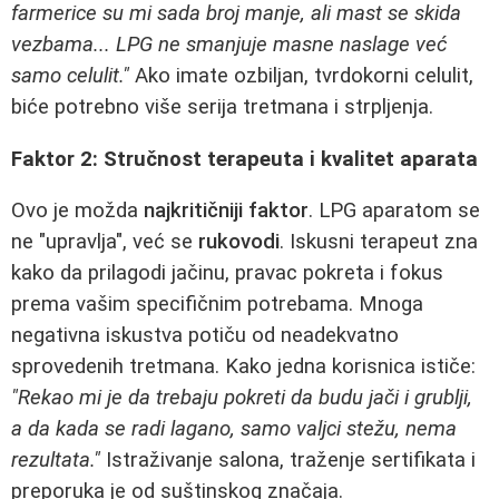
farmerice su mi sada broj manje, ali mast se skida
vezbama... LPG ne smanjuje masne naslage već
samo celulit."
Ako imate ozbiljan, tvrdokorni celulit,
biće potrebno više serija tretmana i strpljenja.
Faktor 2: Stručnost terapeuta i kvalitet aparata
Ovo je možda
najkritičniji faktor
. LPG aparatom se
ne "upravlja", već se
rukovodi
. Iskusni terapeut zna
kako da prilagodi jačinu, pravac pokreta i fokus
prema vašim specifičnim potrebama. Mnoga
negativna iskustva potiču od neadekvatno
sprovedenih tretmana. Kako jedna korisnica ističe:
"Rekao mi je da trebaju pokreti da budu jači i grublji,
a da kada se radi lagano, samo valjci stežu, nema
rezultata."
Istraživanje salona, traženje sertifikata i
preporuka je od suštinskog značaja.