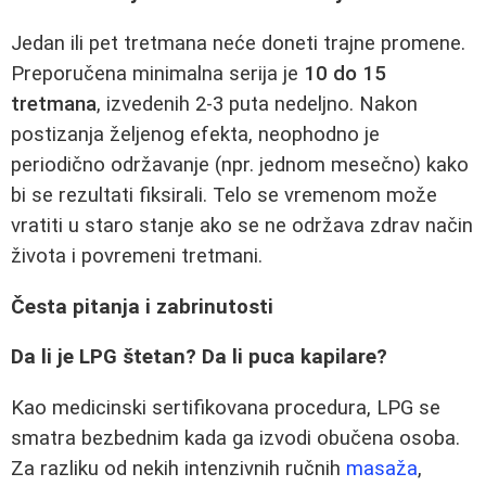
Jedan ili pet tretmana neće doneti trajne promene.
Preporučena minimalna serija je
10 do 15
tretmana
, izvedenih 2-3 puta nedeljno. Nakon
postizanja željenog efekta, neophodno je
periodično održavanje (npr. jednom mesečno) kako
bi se rezultati fiksirali. Telo se vremenom može
vratiti u staro stanje ako se ne održava zdrav način
života i povremeni tretmani.
Česta pitanja i zabrinutosti
Da li je LPG štetan? Da li puca kapilare?
Kao medicinski sertifikovana procedura, LPG se
smatra bezbednim kada ga izvodi obučena osoba.
Za razliku od nekih intenzivnih ručnih
masaža
,