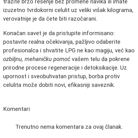
tražite brzo rešenje bez promene navika ili imate
izuzetno tvrdokorni celulit uz veliki višak kilograma,
verovatnije je da ćete biti razočarani.
Konačan savet je da pristupite informisano:
postavite realna očekivanja, pažljivo odaberite
profesionalca i shvatite LPG ne kao magiju, već kao
ozbiljnu, mehaničku pomoć
vašem telu da pokrene
prirodne procese regeneracije i detoksikacije. Uz
upornost i sveobuhvatan pristup, borba protiv
celulita može dobiti novi, efikasniji saveznik.
Komentari
Trenutno nema komentara za ovaj članak.