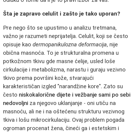
Šta je zapravo celulit i zašto je tako uporan?
Pre nego što se upustimo u analizu tretmana,
važno je razumeti neprijatelja. Celulit, koji se često
opisuje kao
dermopanikulozna deformacija
, nije
obična masnoća. To je strukturalna promena u
potkožnom tkivu gde masne ćelije, usled loše
cirkulacije i metabolizma, narastu i guraju vezivno
tkivo prema površini kože, stvarajući
karakterističan izgled "narandžine kore". Zato su
često
niskokalorične dijete i vežbanje sami po sebi
nedovoljni
za njegovo uklanjanje - oni utiču na
masnoću, ali ne i na oštećenu strukturu vezivnog
tkiva i lošu mikrocirkulaciju. Ovaj problem pogada
ogroman procenat žena, čineći ga i estetskim i