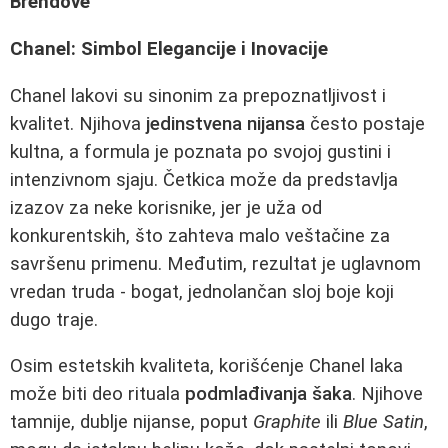
Brendove
Chanel: Simbol Elegancije i Inovacije
Chanel lakovi su sinonim za prepoznatljivost i
kvalitet. Njihova
jedinstvena nijansa
često postaje
kultna, a formula je poznata po svojoj gustini i
intenzivnom sjaju. Četkica može da predstavlja
izazov za neke korisnike, jer je uža od
konkurentskih, što zahteva malo veštačine za
savršenu primenu. Međutim, rezultat je uglavnom
vredan truda - bogat, jednolančan sloj boje koji
dugo traje.
Osim estetskih kvaliteta, korišćenje Chanel laka
može biti deo rituala
podmlađivanja šaka
. Njihove
tamnije, dublje nijanse, poput
Graphite
ili
Blue Satin
,