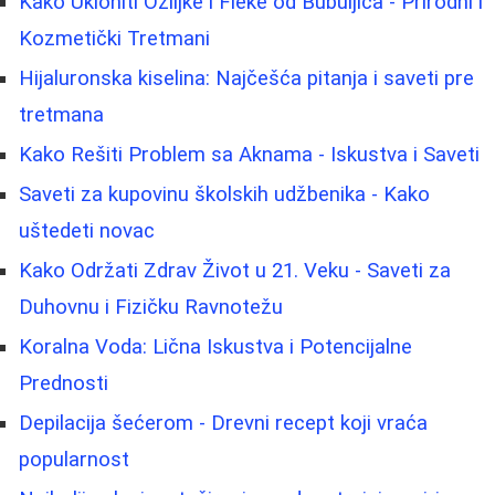
Kako Ukloniti Ožiljke i Fleke od Bubuljica - Prirodni i
Kozmetički Tretmani
Hijaluronska kiselina: Najčešća pitanja i saveti pre
tretmana
Kako Rešiti Problem sa Aknama - Iskustva i Saveti
Saveti za kupovinu školskih udžbenika - Kako
uštedeti novac
Kako Održati Zdrav Život u 21. Veku - Saveti za
Duhovnu i Fizičku Ravnotežu
Koralna Voda: Lična Iskustva i Potencijalne
Prednosti
Depilacija šećerom - Drevni recept koji vraća
popularnost