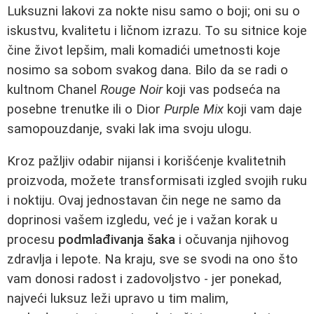
Luksuzni lakovi za nokte nisu samo o boji; oni su o
iskustvu, kvalitetu i ličnom izrazu. To su sitnice koje
čine život lepšim, mali komadići umetnosti koje
nosimo sa sobom svakog dana. Bilo da se radi o
kultnom Chanel
Rouge Noir
koji vas podseća na
posebne trenutke ili o Dior
Purple Mix
koji vam daje
samopouzdanje, svaki lak ima svoju ulogu.
Kroz pažljiv odabir nijansi i korišćenje kvalitetnih
proizvoda, možete transformisati izgled svojih ruku
i noktiju. Ovaj jednostavan čin nege ne samo da
doprinosi vašem izgledu, već je i važan korak u
procesu
podmlađivanja šaka
i očuvanja njihovog
zdravlja i lepote. Na kraju, sve se svodi na ono što
vam donosi radost i zadovoljstvo - jer ponekad,
najveći luksuz leži upravo u tim malim,