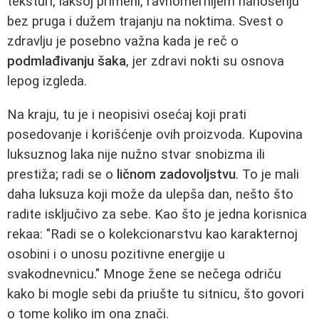
teksturi, lakšoj primeni, ravnomernijem nanošenju
bez pruga i dužem trajanju na noktima. Svest o
zdravlju je posebno važna kada je reč o
podmlađivanju šaka
, jer zdravi nokti su osnova
lepog izgleda.
Na kraju, tu je i neopisivi osećaj koji prati
posedovanje i korišćenje ovih proizvoda. Kupovina
luksuznog laka nije nužno stvar snobizma ili
prestiža; radi se o
ličnom zadovoljstvu
. To je mali
daha luksuza koji može da ulepša dan, nešto što
radite isključivo za sebe. Kao što je jedna korisnica
rekaa: "Radi se o kolekcionarstvu kao karakternoj
osobini i o unosu pozitivne energije u
svakodnevnicu." Mnoge žene se nečega odriču
kako bi mogle sebi da priušte tu sitnicu, što govori
o tome koliko im ona znači.