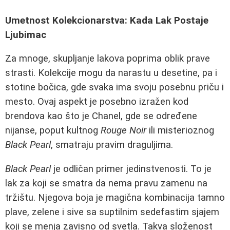
Umetnost Kolekcionarstva: Kada Lak Postaje
Ljubimac
Za mnoge, skupljanje lakova poprima oblik prave
strasti. Kolekcije mogu da narastu u desetine, pa i
stotine bočica, gde svaka ima svoju posebnu priču i
mesto. Ovaj aspekt je posebno izražen kod
brendova kao što je Chanel, gde se određene
nijanse, poput kultnog
Rouge Noir
ili misterioznog
Black Pearl
, smatraju pravim draguljima.
Black Pearl
je odličan primer jedinstvenosti. To je
lak za koji se smatra da nema pravu zamenu na
tržištu. Njegova boja je magična kombinacija tamno
plave, zelene i sive sa suptilnim sedefastim sjajem
koji se menja zavisno od svetla. Takva složenost