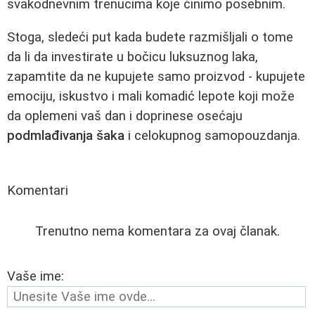
svakodnevnim trenucima koje činimo posebnim.
Stoga, sledeći put kada budete razmišljali o tome
da li da investirate u bočicu luksuznog laka,
zapamtite da ne kupujete samo proizvod - kupujete
emociju, iskustvo i mali komadić lepote koji može
da oplemeni vaš dan i doprinese osećaju
podmlađivanja šaka
i celokupnog samopouzdanja.
Komentari
Trenutno nema komentara za ovaj članak.
Vaše ime: