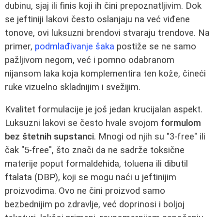
dubinu, sjaj ili finis koji ih čini prepoznatljivim. Dok
se jeftiniji lakovi često oslanjaju na već viđene
tonove, ovi luksuzni brendovi stvaraju trendove. Na
primer,
podmlađivanje šaka
postiže se ne samo
pažljivom negom, već i pomno odabranom
nijansom laka koja komplementira ten kože, čineći
ruke vizuelno skladnijim i svežijim.
Kvalitet formulacije je još jedan krucijalan aspekt.
Luksuzni lakovi se često hvale svojom
formulom
bez štetnih supstanci
. Mnogi od njih su "3-free" ili
čak "5-free", što znači da ne sadrže toksične
materije poput formaldehida, toluena ili dibutil
ftalata (DBP), koji se mogu naći u jeftinijim
proizvodima. Ovo ne čini proizvod samo
bezbednijim po zdravlje, već doprinosi i boljoj