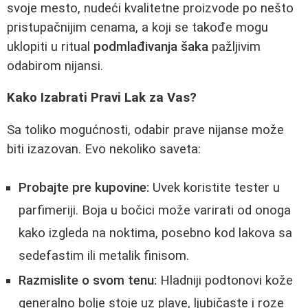
svoje mesto, nudeći kvalitetne proizvode po nešto
pristupačnijim cenama, a koji se takođe mogu
uklopiti u ritual
podmlađivanja šaka
pažljivim
odabirom nijansi.
Kako Izabrati Pravi Lak za Vas?
Sa toliko mogućnosti, odabir prave nijanse može
biti izazovan. Evo nekoliko saveta:
Probajte pre kupovine:
Uvek koristite tester u
parfimeriji. Boja u bočici može varirati od onoga
kako izgleda na noktima, posebno kod lakova sa
sedefastim ili metalik finisom.
Razmislite o svom tenu:
Hladniji podtonovi kože
generalno bolje stoje uz plave, ljubičaste i roze