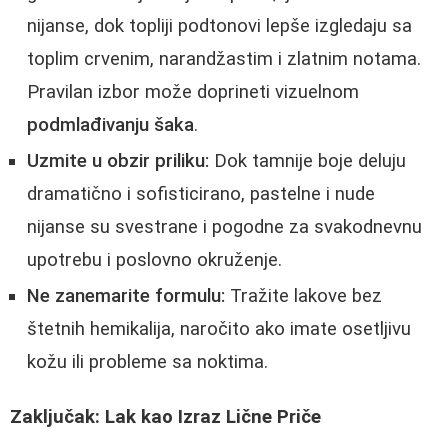
nijanse, dok topliji podtonovi lepše izgledaju sa
toplim crvenim, narandžastim i zlatnim notama.
Pravilan izbor može doprineti vizuelnom
podmlađivanju šaka
.
Uzmite u obzir priliku:
Dok tamnije boje deluju
dramatično i sofisticirano, pastelne i nude
nijanse su svestrane i pogodne za svakodnevnu
upotrebu i poslovno okruženje.
Ne zanemarite formulu:
Tražite lakove bez
štetnih hemikalija, naročito ako imate osetljivu
kožu ili probleme sa noktima.
Zaključak: Lak kao Izraz Lične Priče