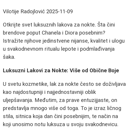
Vilotije Radojlović
2025-11-09
Otkrijte svet luksuznih lakova za nokte. Šta čini
brendove poput Chanela i Diora posebnim?
Istražite njihove jedinstvene nijanse, kvalitet i ulogu
u svakodnevnom ritualu lepote i podmlađivanja
šaka.
Luksuzni Lakovi za Nokte: Više od Obične Boje
U svetu kozmetike, lak za nokte često se doživljava
kao najdostupniji i najjednostavniji oblik
uljepšavanja. Međutim, za prave entuzijjaste, on
predstavlja mnogo više od toga. To je izraz ličnog
stila, sitnica koja dan čini posebnijim, te način na
koji unosimo notu luksuza u svoju svakodnevicu.