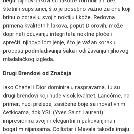
negu
. Njihovi lakovi su takođe formulirani bez
štetnih supstanci, što je posebno važno za one koji
brinu o zdravlju svojih noktiju i kože. Redovna
primena kvalitetnih lakova, poput Diorovih, može
doprineti očuvanju integriteta noktne ploče i
sprečiti njihovo lomljenje, što je važan korak u
procesu
podmlađivanja šaka
i održavanja njihovog
mladalačkog izgleda.
Drugi Brendovi od Značaja
Iako Chanel i Dior dominiraju raspravama, tu su i
drugi brendovi koji nude visok kvalitet. Lancôme, na
primer, nudi prelepe, zasićene boje sa inovativnim
četkicama, dok YSL (Yves Saint Laurent)
impresionira svojim elegantnim pakovanjima i
bogatim nijansama. Collistar i Mavala takođe imaju