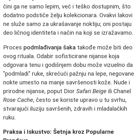
čini ga ne samo lepim, već i teško dostupnim, što
dodatno podstiče želju kolekcionara. Ovakvi lakovi
ne služe samo za ukrašavanje noktiju; oni postaju
deo ličnog identiteta i način na koji se izražavamo.
Proces
podmlađivanja šaka
takođe može biti deo
ovog rituala. Odabir sofisticirane nijanse koja
odgovara tenu i godišnjem dobu može vizuelno da
"podmladi" ruke, skrećući pažnju na lepe, negovane
nokte umesto na manje savršenosti kože. Nude i
prirodne nijanse, poput Dior
Safari Beige
ili Chanel
Rose Cache
, često se koriste upravo u tu svrhu,
stvarajući iluziju savršenih, zdravih i mladalačkih
ruku.
Praksa i Iskustvo: Šetnja kroz Popularne