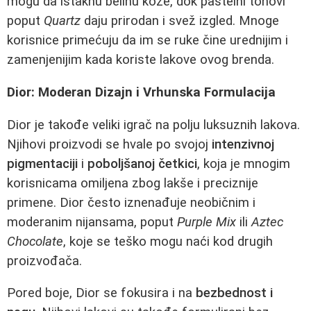
mogu da istaknu belinu kože, dok pastelni tonovi
poput
Quartz
daju prirodan i svež izgled. Mnoge
korisnice primećuju da im se ruke čine urednijim i
zamenjenijim kada koriste lakove ovog brenda.
Dior: Moderan Dizajn i Vrhunska Formulacija
Dior je takođe veliki igrač na polju luksuznih lakova.
Njihovi proizvodi se hvale po svojoj
intenzivnoj
pigmentaciji
i
poboljšanoj četkici
, koja je mnogim
korisnicama omiljena zbog lakše i preciznije
primene. Dior često iznenađuje neobičnim i
moderanim nijansama, poput
Purple Mix
ili
Aztec
Chocolate
, koje se teško mogu naći kod drugih
proizvođača.
Pored boje, Dior se fokusira i na
bezbednost i