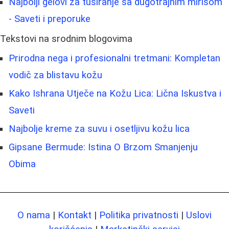
Najbolji gelovi za tuširanje sa dugotrajnim mirisom
- Saveti i preporuke
Tekstovi na srodnim blogovima
Prirodna nega i profesionalni tretmani: Kompletan
vodič za blistavu kožu
Kako Ishrana Utječe na Kožu Lica: Lična Iskustva i
Saveti
Najbolje kreme za suvu i osetljivu kožu lica
Gipsane Bermude: Istina O Brzom Smanjenju
Obima
O nama
|
Kontakt
|
Politika privatnosti
|
Uslovi