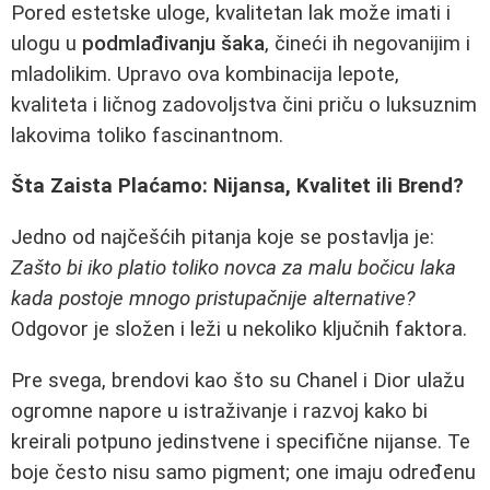
Pored estetske uloge, kvalitetan lak može imati i
ulogu u
podmlađivanju šaka
, čineći ih negovanijim i
mladolikim. Upravo ova kombinacija lepote,
kvaliteta i ličnog zadovoljstva čini priču o luksuznim
lakovima toliko fascinantnom.
Šta Zaista Plaćamo: Nijansa, Kvalitet ili Brend?
Jedno od najčešćih pitanja koje se postavlja je:
Zašto bi iko platio toliko novca za malu bočicu laka
kada postoje mnogo pristupačnije alternative?
Odgovor je složen i leži u nekoliko ključnih faktora.
Pre svega, brendovi kao što su Chanel i Dior ulažu
ogromne napore u istraživanje i razvoj kako bi
kreirali potpuno jedinstvene i specifične nijanse. Te
boje često nisu samo pigment; one imaju određenu