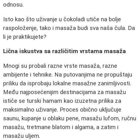
odnosu.
Isto kao što uživanje u čokoladi utiče na bolje
raspoloženje, tako i masaža budi sva naša čula. Da
li je praktikujete?
Lična iskustva sa različitim vrstama masaža
Mnogi su probali razne vrste masaža, razne
ambijente i tehnike. Na putovanjima ne propuštaju
priliku da isprobaju lokalne masažne zanimljivosti.
Među najposećenijim destinacijama za masažu
ističe se turski hamam kao izuzetna prilika za
maksimalno uživanje. Proces obično uključuje
saunu, kupanje u oblaku pene, masažu lufom, ručnu
masažu, tretmane blatom i algama, a zatim i
masažu uljem.