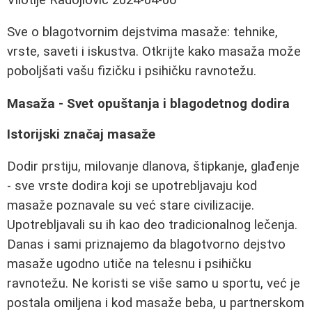
Sve o blagotvornim dejstvima masaže: tehnike,
vrste, saveti i iskustva. Otkrijte kako masaža može
poboljšati vašu fizičku i psihičku ravnotežu.
Masaža - Svet opuštanja i blagodetnog dodira
Istorijski značaj masaže
Dodir prstiju, milovanje dlanova, štipkanje, glađenje
- sve vrste dodira koji se upotrebljavaju kod
masaže poznavale su već stare civilizacije.
Upotrebljavali su ih kao deo tradicionalnog lečenja.
Danas i sami priznajemo da blagotvorno dejstvo
masaže ugodno utiče na telesnu i psihičku
ravnotežu. Ne koristi se više samo u sportu, već je
postala omiljena i kod masaže beba, u partnerskom