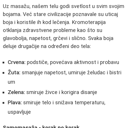
Uz masažu, našem telu godi svetlost u svim svojim
bojama. Već stare civilizacije poznavale su uticaj
boja i koristile ih kod lečenja. Kromoterapija
otklanja zdravstvene probleme kao što su
glavobolja, napetost, grčevi i slično. Svaka boja
deluje drugačije na određeni deo tela:
Crvena:
podstiče, povećava aktivnost i probavu
Žuta:
smanjuje napetost, umiruje želudac i bistri
um
Zelena:
smiruje živce i korigira disanje
Plava:
smiruje telo i snižava temperaturu,
uspavljuje
Samomasaža - korak po korak