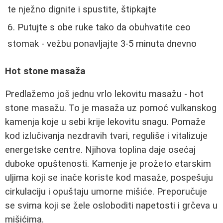
te nježno dignite i spustite, štipkajte
Putujte s obe ruke tako da obuhvatite ceo
stomak - vežbu ponavljajte 3-5 minuta dnevno
Hot stone masaža
Predlažemo još jednu vrlo lekovitu masažu - hot
stone masažu. To je masaža uz pomoć vulkanskog
kamenja koje u sebi krije lekovitu snagu. Pomaže
kod izlučivanja nezdravih tvari, reguliše i vitalizuje
energetske centre. Njihova toplina daje osećaj
duboke opuštenosti. Kamenje je prožeto etarskim
uljima koji se inače koriste kod masaže, pospešuju
cirkulaciju i opuštaju umorne mišiće. Preporučuje
se svima koji se žele osloboditi napetosti i grčeva u
mišićima.