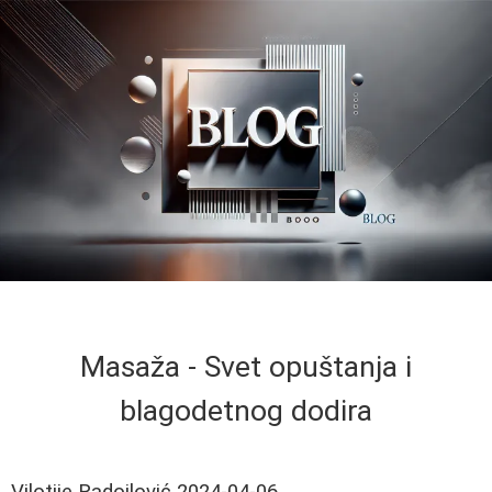
Masaža - Svet opuštanja i
blagodetnog dodira
Vilotije Radojlović
2024-04-06