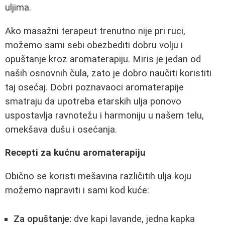
uljima.
Ako masažni terapeut trenutno nije pri ruci,
možemo sami sebi obezbediti dobru volju i
opuštanje kroz aromaterapiju. Miris je jedan od
naših osnovnih čula, zato je dobro naučiti koristiti
taj osećaj. Dobri poznavaoci aromaterapije
smatraju da upotreba etarskih ulja ponovo
uspostavlja ravnotežu i harmoniju u našem telu,
omekšava dušu i osećanja.
Recepti za kućnu aromaterapiju
Obično se koristi mešavina različitih ulja koju
možemo napraviti i sami kod kuće:
Za opuštanje:
dve kapi lavande, jedna kapka