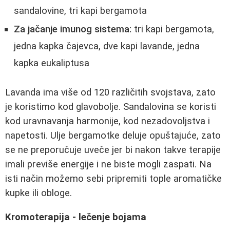
sandalovine, tri kapi bergamota
Za jačanje imunog sistema:
tri kapi bergamota,
jedna kapka čajevca, dve kapi lavande, jedna
kapka eukaliptusa
Lavanda ima više od 120 različitih svojstava, zato
je koristimo kod glavobolje. Sandalovina se koristi
kod uravnavanja harmonije, kod nezadovoljstva i
napetosti. Ulje bergamotke deluje opuštajuće, zato
se ne preporučuje uveče jer bi nakon takve terapije
imali previše energije i ne biste mogli zaspati. Na
isti način možemo sebi pripremiti tople aromatičke
kupke ili obloge.
Kromoterapija - lečenje bojama