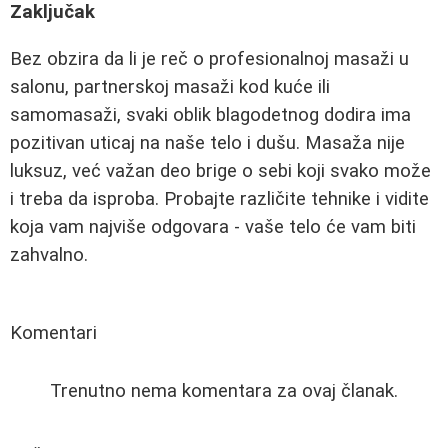
Zaključak
Bez obzira da li je reč o profesionalnoj masaži u
salonu, partnerskoj masaži kod kuće ili
samomasaži, svaki oblik blagodetnog dodira ima
pozitivan uticaj na naše telo i dušu. Masaža nije
luksuz, već važan deo brige o sebi koji svako može
i treba da isproba. Probajte različite tehnike i vidite
koja vam najviše odgovara - vaše telo će vam biti
zahvalno.
Komentari
Trenutno nema komentara za ovaj članak.