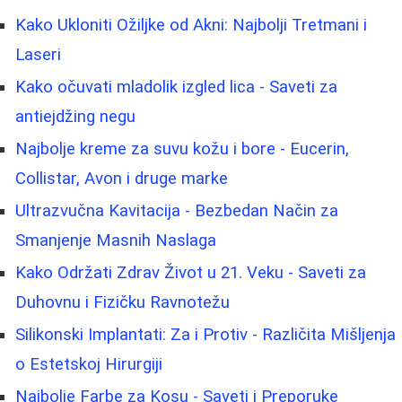
Kako Ukloniti Ožiljke od Akni: Najbolji Tretmani i
Laseri
Kako očuvati mladolik izgled lica - Saveti za
antiejdžing negu
Najbolje kreme za suvu kožu i bore - Eucerin,
Collistar, Avon i druge marke
Ultrazvučna Kavitacija - Bezbedan Način za
Smanjenje Masnih Naslaga
Kako Održati Zdrav Život u 21. Veku - Saveti za
Duhovnu i Fizičku Ravnotežu
Silikonski Implantati: Za i Protiv - Različita Mišljenja
o Estetskoj Hirurgiji
Najbolje Farbe za Kosu - Saveti i Preporuke