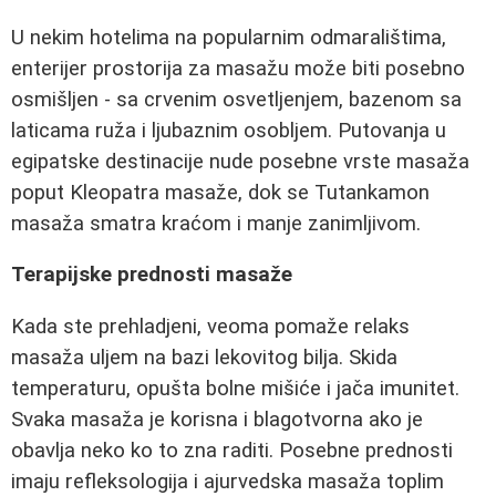
U nekim hotelima na popularnim odmaralištima,
enterijer prostorija za masažu može biti posebno
osmišljen - sa crvenim osvetljenjem, bazenom sa
laticama ruža i ljubaznim osobljem. Putovanja u
egipatske destinacije nude posebne vrste masaža
poput Kleopatra masaže, dok se Tutankamon
masaža smatra kraćom i manje zanimljivom.
Terapijske prednosti masaže
Kada ste prehladjeni, veoma pomaže relaks
masaža uljem na bazi lekovitog bilja. Skida
temperaturu, opušta bolne mišiće i jača imunitet.
Svaka masaža je korisna i blagotvorna ako je
obavlja neko ko to zna raditi. Posebne prednosti
imaju refleksologija i ajurvedska masaža toplim