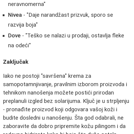
neravnomerna"
Nivea
- "Daje narandžast prizvuk, sporo se
razvija boja"
Dove
- "Teško se nalazi u prodaji, ostavlja fleke
na odeći"
Zaključak
Iako ne postoji "savršena" krema za
samopotamnjivanje, pravilnim izborom proizvoda i
tehnikom nanošenja možete postići prirodan
preplanuli izgled bez solarijuma. Ključ je u strpljenju
- pronađite proizvod koji odgovara vašoj koži i
budite dosledni u nanošenju. Šta god odabrali, ne
zaboravite da dobro pripremite kožu pilingom i da