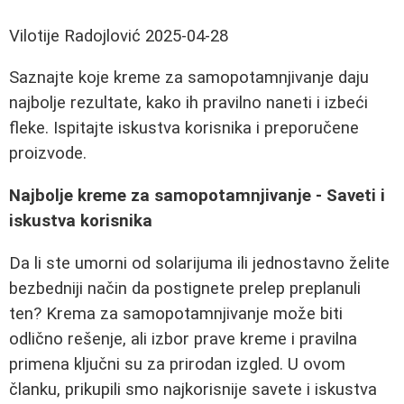
Vilotije Radojlović
2025-04-28
Saznajte koje kreme za samopotamnjivanje daju
najbolje rezultate, kako ih pravilno naneti i izbeći
fleke. Ispitajte iskustva korisnika i preporučene
proizvode.
Najbolje kreme za samopotamnjivanje - Saveti i
iskustva korisnika
Da li ste umorni od solarijuma ili jednostavno želite
bezbedniji način da postignete prelep preplanuli
ten? Krema za samopotamnjivanje može biti
odlično rešenje, ali izbor prave kreme i pravilna
primena ključni su za prirodan izgled. U ovom
članku, prikupili smo najkorisnije savete i iskustva