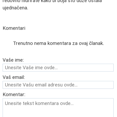
redovno hidrirate kako bi boja što duže ostala
ujednačena.
Komentari
Trenutno nema komentara za ovaj članak.
Vaše ime:
Vaš email:
Komentar: