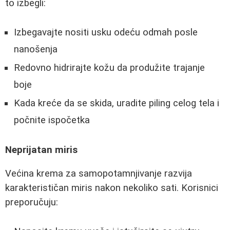
to izbegli:
Izbegavajte nositi usku odeću odmah posle
nanošenja
Redovno hidrirajte kožu da produžite trajanje
boje
Kada kreće da se skida, uradite piling celog tela i
počnite ispočetka
Neprijatan miris
Većina krema za samopotamnjivanje razvija
karakterističan miris nakon nekoliko sati. Korisnici
preporučuju: