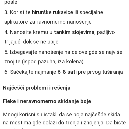
posle
Koristite
hirurške rukavice
ili specijalne
aplikatore za ravnomerno nanošenje
Nanosite kremu u
tankim slojevima
, pažljivo
trljajući dok se ne upije
Izbegavajte nanošenje na delove gde se najviše
znojite (ispod pazuha, iza kolena)
Sačekajte najmanje
6-8 sati
pre prvog tuširanja
Najčešći problemi i rešenja
Fleke i neravnomerno skidanje boje
Mnogi korisni su istakli da se boja najčešće skida
na mestima gde dolazi do trenja i znojenja. Da biste