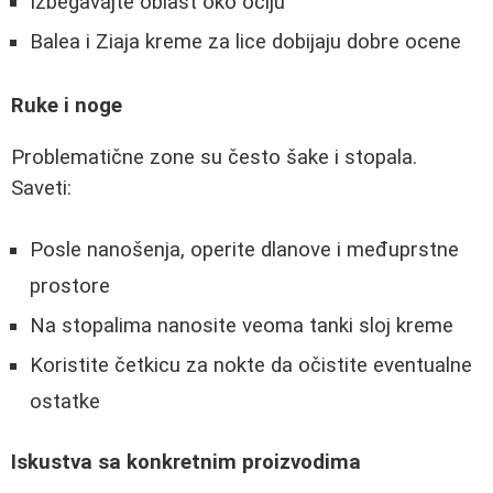
Izbegavajte oblast oko očiju
Balea i Ziaja kreme za lice dobijaju dobre ocene
Ruke i noge
Problematične zone su često šake i stopala.
Saveti:
Posle nanošenja, operite dlanove i međuprstne
prostore
Na stopalima nanosite veoma tanki sloj kreme
Koristite četkicu za nokte da očistite eventualne
ostatke
Iskustva sa konkretnim proizvodima