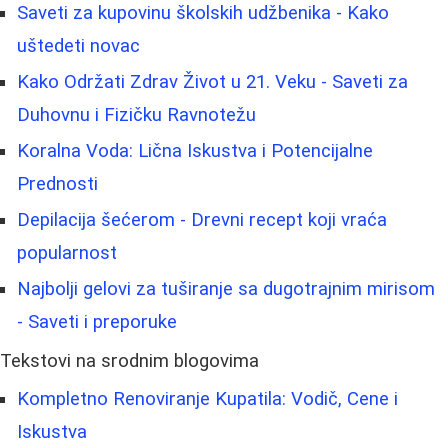
Saveti za kupovinu školskih udžbenika - Kako
uštedeti novac
Kako Održati Zdrav Život u 21. Veku - Saveti za
Duhovnu i Fizičku Ravnotežu
Koralna Voda: Lična Iskustva i Potencijalne
Prednosti
Depilacija šećerom - Drevni recept koji vraća
popularnost
Najbolji gelovi za tuširanje sa dugotrajnim mirisom
- Saveti i preporuke
Tekstovi na srodnim blogovima
Kompletno Renoviranje Kupatila: Vodič, Cene i
Iskustva