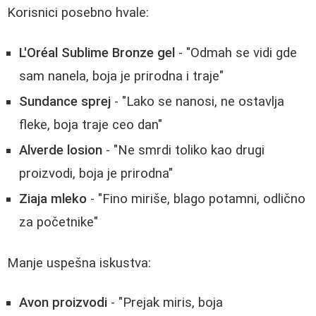
Korisnici posebno hvale:
L'Oréal Sublime Bronze gel
- "Odmah se vidi gde
sam nanela, boja je prirodna i traje"
Sundance sprej
- "Lako se nanosi, ne ostavlja
fleke, boja traje ceo dan"
Alverde losion
- "Ne smrdi toliko kao drugi
proizvodi, boja je prirodna"
Ziaja mleko
- "Fino miriše, blago potamni, odlično
za početnike"
Manje uspešna iskustva:
Avon proizvodi
- "Prejak miris, boja