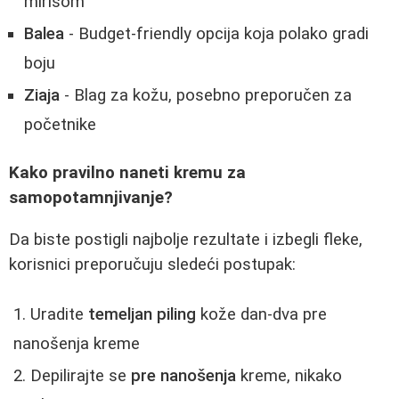
mirisom
Balea
- Budget-friendly opcija koja polako gradi
boju
Ziaja
- Blag za kožu, posebno preporučen za
početnike
Kako pravilno naneti kremu za
samopotamnjivanje?
Da biste postigli najbolje rezultate i izbegli fleke,
korisnici preporučuju sledeći postupak:
Uradite
temeljan piling
kože dan-dva pre
nanošenja kreme
Depilirajte se
pre nanošenja
kreme, nikako