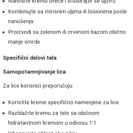
Nanosite kremu uveče i istuširajte se ujutru
Kombinujte sa mirisnim uljima ili losionima posle
nanošenja
Proizvodi sa zelenom ili crvenom bazom obično
manje smrde
Specifični delovi tela
Samopotamnjivanje lica
Za lice korisnici preporučuju:
Koristite kreme specifično namenjene za lice
Razblažite kremu za telo sa običnom
hidratantnom kremom u odnosu 1:1