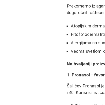
Prekomerno izlaganj
dugoročnih oštećen
Atopijskim derma
Fitofotodermatit
Alergijama na su
Veoma svetlom 
Najhvaljeniji proi
1. Pronasol - favor
Šaljićev Pronasol 
i 40. Korisnici ističu