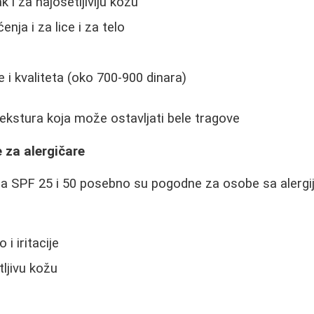
k i za najosetljiviju kožu
ja i za lice i za telo
i kvaliteta (oko 700-900 dinara)
kstura koja može ostavljati bele tragove
e za alergičare
a SPF 25 i 50 posebno su pogodne za osobe sa alergi
 i iritacije
tljivu kožu