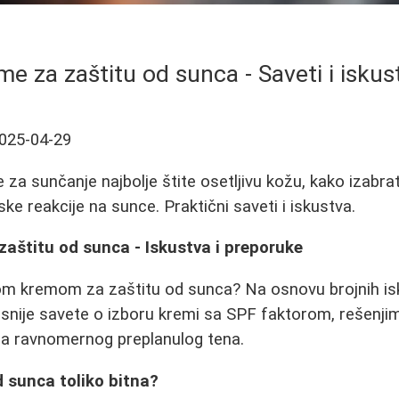
me za zaštitu od sunca - Saveti i iskus
025-04-29
za sunčanje najbolje štite osetljivu kožu, kako izabrat
jske reakcije na sunce. Praktični saveti i iskustva.
zaštitu od sunca - Iskustva i preporuke
nom kremom za zaštitu od sunca? Na osnovu brojnih isk
risnije savete o izboru kremi sa SPF faktorom, rešenji
ja ravnomernog preplanulog tena.
d sunca toliko bitna?