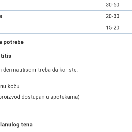
30-50
a
20-30
15-20
e potrebe
titis
 dermatitisom treba da koriste:
čnu kožu
 proizvod dostupan u apotekama)
planulog tena