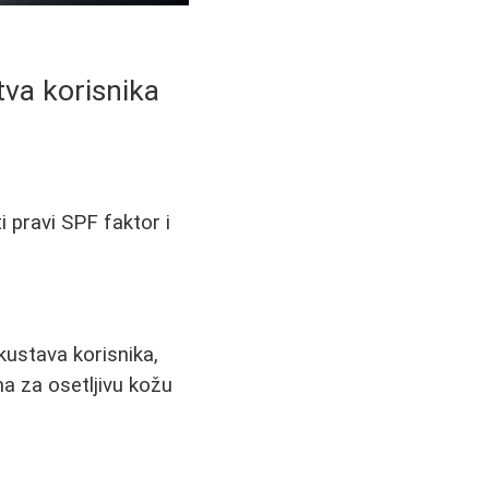
tva korisnika
i pravi SPF faktor i
ustava korisnika,
ma za osetljivu kožu