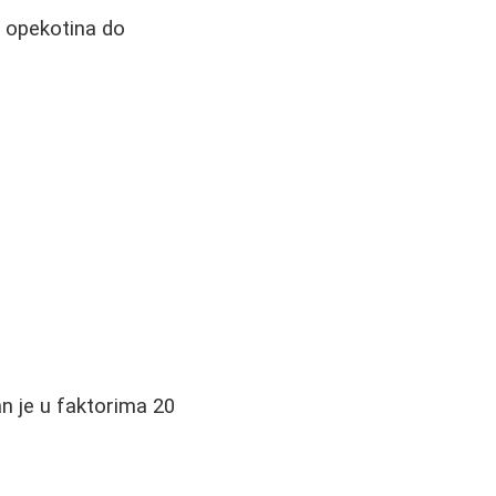
i opekotina do
n je u faktorima 20