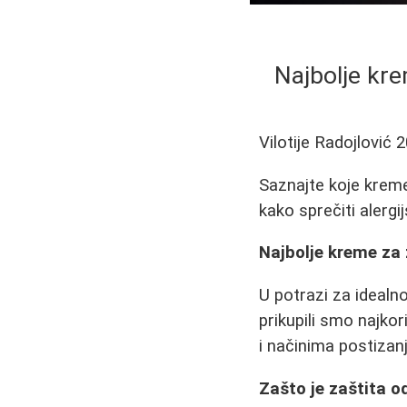
Najbolje kre
Vilotije Radojlović
2
Saznajte koje kreme 
kako sprečiti alergi
Najbolje kreme za 
U potrazi za ideal
prikupili smo najko
i načinima postizan
Zašto je zaštita o