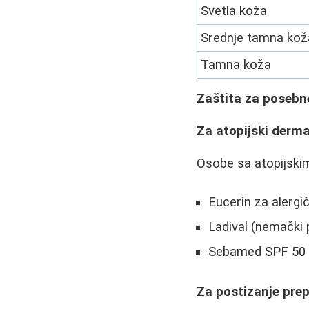
Svetla koža
Srednje tamna kož
Tamna koža
Zaštita za posebn
Za atopijski derma
Osobe sa atopijskim
Eucerin za alergi
Ladival (nemački
Sebamed SPF 50
Za postizanje pre