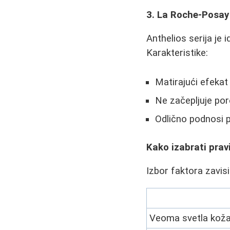
3. La Roche-Posay 
Anthelios serija je
Karakteristike:
Matirajući efekat
Ne začepljuje por
Odlično podnosi 
Kako izabrati prav
Izbor faktora zavisi
Veoma svetla koža,