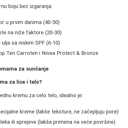
nu boju bez izgaranja:
tor u prvim danima (40-50)
te na niže faktore (20-30)
- ulja sa niskim SPF (6-10)
op Ten Carroten i Nivea Protect & Bronze
remama za sunčanje
ma za lice i telo?
ednu kremu za celo telo, idealno je:
specijalne kreme (lakše teksture, ne začepljuju pore)
mleka ili sprejeve (lakša primena na veće površine)