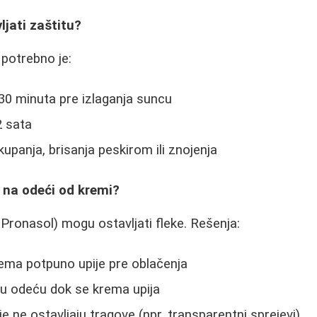
ljati zaštitu?
 potrebno je:
30 minuta pre izlaganja suncu
2 sata
panja, brisanja peskirom ili znojenja
e na odeći od kremi?
 Pronasol) mogu ostavljati fleke. Rešenja:
ema potpuno upije pre oblačenja
nu odeću dok se krema upija
e ne ostavljaju tragove (npr. transparentni sprejevi)