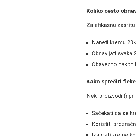
Koliko često obnav
Za efikasnu zaštitu
Naneti kremu 20-
Obnavljati svaka 
Obavezno nakon ku
Kako sprečiti flek
Neki proizvodi (npr.
Sačekati da se kr
Koristiti prozrač
Izabrati kreme koj