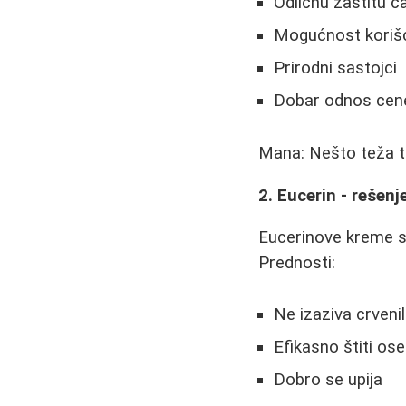
Odličnu zaštitu ča
Mogućnost korišćen
Prirodni sastojci
Dobar odnos cene 
Mana: Nešto teža te
2. Eucerin - rešenj
Eucerinove kreme s
Prednosti:
Ne izaziva crvenilo
Efikasno štiti ose
Dobro se upija