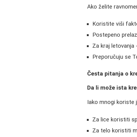
Ako želite ravnomer
Koristite viši fak
Postepeno prelazi
Za kraj letovanja 
Preporučuju se T
Česta pitanja o k
Da li može ista kre
Iako mnogi koriste j
Za lice koristiti 
Za telo koristiti 