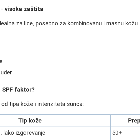
- visoka zaštita
 idealna za lice, posebno za kombinovanu i masnu kožu
e
puder
i SPF faktor?
 od tipa kože i intenziteta sunca:
Tip kože
Pre
 lako izgorevanje
50+