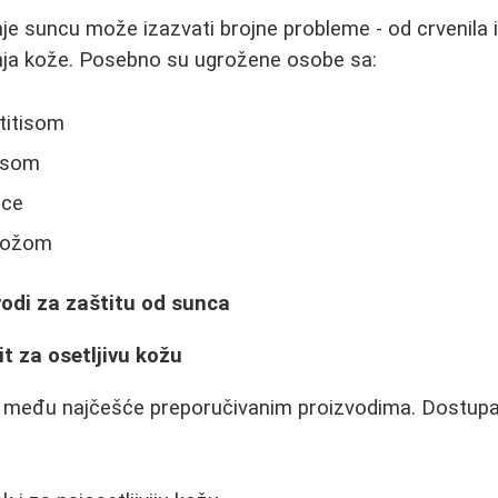
e suncu može izazvati brojne probleme - od crvenila 
ja kože. Posebno su ugrožene osobe sa:
titisom
isom
nce
kožom
zvodi za zaštitu od sunca
it za osetljivu kožu
je među najčešće preporučivanim proizvodima. Dostupa
: