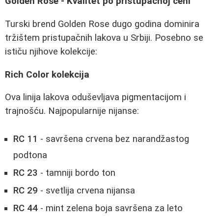
Golden Rose - Kvalitet po pristupačnoj ceni
Turski brend Golden Rose dugo godina dominira
tržištem pristupačnih lakova u Srbiji. Posebno se
ističu njihove kolekcije:
Rich Color kolekcija
Ova linija lakova oduševljava pigmentacijom i
trajnošću. Najpopularnije nijanse:
RC 11
- savršena crvena bez narandžastog
podtona
RC 23
- tamniji bordo ton
RC 29
- svetlija crvena nijansa
RC 44
- mint zelena boja savršena za leto