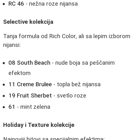
RC 46
- nežna roze nijansa
Selective kolekcija
Tanja formula od Rich Color, ali sa lepim izborom
nijansi:
08 South Beach
- nude boja sa peščanim
efektom
11 Creme Brulee
- topla bež nijansa
19 Fruit Sherbet
- svetlo roze
61
- mint zelena
Holiday i Texture kolekcije
Najnoviji hitovi sa specijalnim efektima: