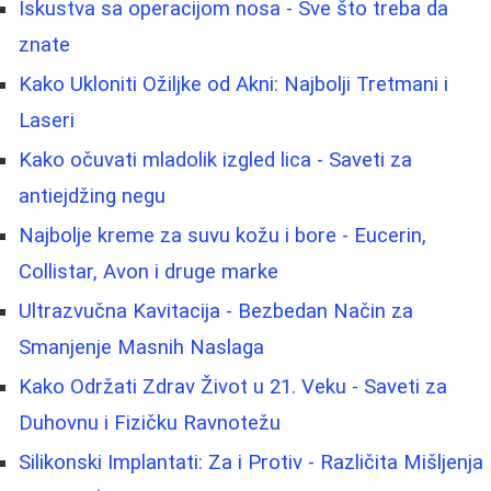
Iskustva sa operacijom nosa - Sve što treba da
znate
Kako Ukloniti Ožiljke od Akni: Najbolji Tretmani i
Laseri
Kako očuvati mladolik izgled lica - Saveti za
antiejdžing negu
Najbolje kreme za suvu kožu i bore - Eucerin,
Collistar, Avon i druge marke
Ultrazvučna Kavitacija - Bezbedan Način za
Smanjenje Masnih Naslaga
Kako Održati Zdrav Život u 21. Veku - Saveti za
Duhovnu i Fizičku Ravnotežu
Silikonski Implantati: Za i Protiv - Različita Mišljenja