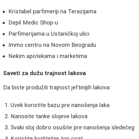
Kristabel parfimeriji na Terazijama
Depil Medic Shop-u
Parfimerijama u Ustaničkoj ulici
Immo centru na Novom Beogradu
Nekim apotekama i marketima
Saveti za dužu trajnost lakova
Da biste produžili trajnost jeftinijih lakova:
Uvek koristite bazu pre nanošenja laka
Nanosite tanke slojeve lakova
Svaki sloj dobro osušite pre nanošenja sledećeg
Koristite kvalitetan top coat