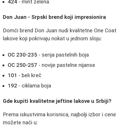
424
- mint zelena
Don Juan - Srpski brend koji impresionira
Domći brend Don Juan nudi kvalitetne One Coat
lakove koji pokrivaju nokat u jednom sloju:
OC 230-235
- serija pastelnih boja
OC 250-257
- novije pastelne nijanse
101
- beli kreč
192
- ciklama boja
Gde kupiti kvalitetne jeftine lakove u Srbiji?
Prema iskustvima korisnica, najbolji izbor i cene
možete naći u: