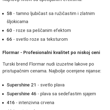
58
- tamno ljubičast sa ružičastim i zlatnim
šljokicama
60
- roze sa peščanim efektom
66
- svetlo roze sa teksturom
Flormar - Profesionalni kvalitet po niskoj ceni
Turski brend Flormar nudi izuzetne lakove po
pristupačnim cenama. Najbolje ocenjene nijanse:
Supershine 21
- svetlo plava
Supershine 46
- plava sa sedefastim sjajem
416
- intenzivna crvena