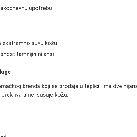
vakodnevnu upotrebu
za ekstremno suvu kožu
nost tamnijih nijansi
lage
emačkog brenda koji se prodaje u teglici. Ima dve nijan
 prekriva a ne isušuje kožu.