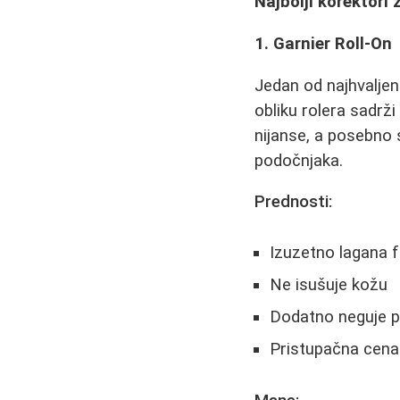
Najbolji korektori 
1. Garnier Roll-On
Jedan od najhvaljen
obliku rolera sadrži
nijanse, a posebno s
podočnjaka.
Prednosti:
Izuzetno lagana 
Ne isušuje kožu
Dodatno neguje p
Pristupačna cena