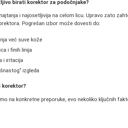
ljivo birati korektor za podočnjake?
najtanja i najosetljivija na celom licu. Upravo zato za
 korektora. Pogrešan izbor može dovesti do:
anja već suve kože
 i finih linija
 i iritacija
šnastog" izgleda
i korektor?
o na konkretne preporuke, evo nekoliko ključnih fakto