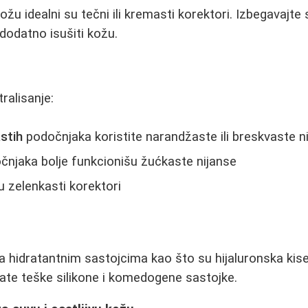
kožu idealni su tečni ili kremasti korektori. Izbegavajt
odatno isušiti kožu.
tralisanje:
astih
podočnjaka koristite narandžaste ili breskvaste n
njaka bolje funkcionišu žućkaste nijanse
u zelenkasti korektori
 hidratantnim sastojcima kao što su hijaluronska kiseli
ate teške silikone i komedogene sastojke.