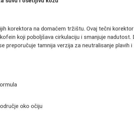
za suvu i osetljivu kožu
ijih korektora na domaćem tržištu. Ovaj tečni korekto
 kofein koji poboljšava cirkulaciju i smanjuje nadutost.
e preporučuje tamnija verzija za neutralisanje plavih i 
formula
odručje oko očiju