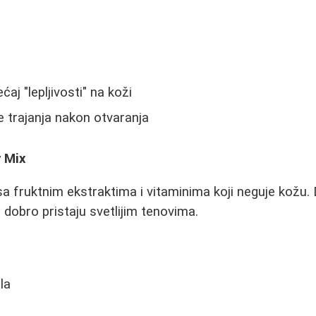
aj "lepljivosti" na koži
 trajanja nakon otvaranja
y Mix
a fruktnim ekstraktima i vitaminima koji neguje kožu.
e dobro pristaju svetlijim tenovima.
la