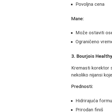
Povoljna cena
Mane:
Može ostaviti oseć
Ograničeno vreme
3. Bourjois Health
Kremasti korektor s
nekoliko nijansi koj
Prednosti:
Hidrirajuća formu
Prirodan finiš