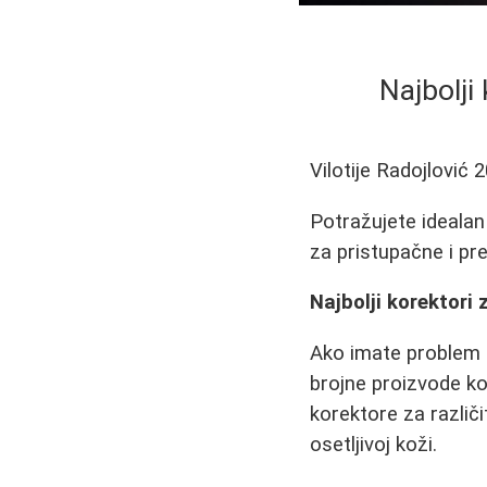
Najbolji
Vilotije Radojlović
2
Potražujete idealan
za pristupačne i pre
Najbolji korektori
Ako imate problem 
brojne proizvode ko
korektore za različ
osetljivoj koži.