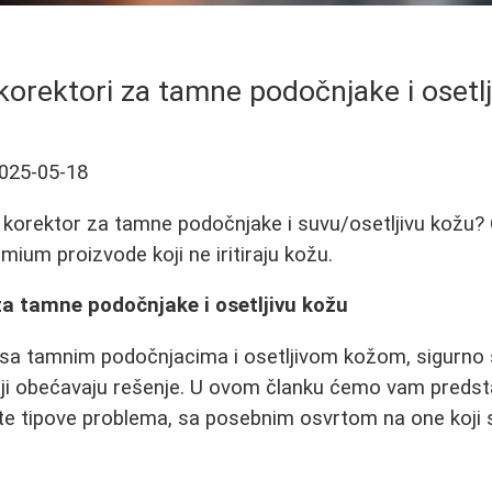
 korektori za tamne podočnjake i osetl
025-05-18
 korektor za tamne podočnjake i suvu/osetljivu kožu? 
mium proizvode koji ne iritiraju kožu.
 za tamne podočnjake i osetljivu kožu
sa tamnim podočnjacima i osetljivom kožom, sigurno s
ji obećavaju rešenje. U ovom članku ćemo vam predstav
ite tipove problema, sa posebnim osvrtom na one koji 