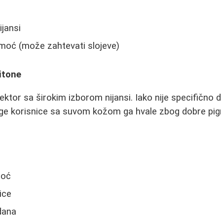
ijansi
 moć (može zahtevati slojeve)
nitone
ktor sa širokim izborom nijansi. Iako nije specifično d
oge korisnice sa suvom kožom ga hvale zbog dobre pi
moć
ice
dana