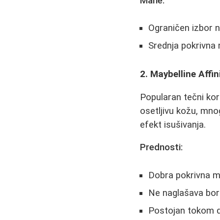
Mane:
Ograničen izbor n
Srednja pokrivna
2. Maybelline Affi
Popularan tečni kore
osetljivu kožu, mn
efekt isušivanja.
Prednosti:
Dobra pokrivna 
Ne naglašava bor
Postojan tokom 