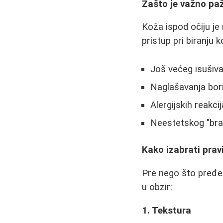
Zašto je važno paž
Koža ispod očiju je 
pristup pri biranju
Još većeg isušiv
Naglašavanja borica
Alergijskih reakcija
Neestetskog "bra
Kako izabrati prav
Pre nego što pređem
u obzir:
1. Tekstura