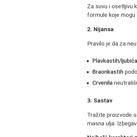
Za suvu i osetljivu 
formule koje mogu d
2. Nijansa
Pravilo je da za neu
Plavkastih/ljubič
Braonkastih
podoč
Crvenila
neutrališ
3. Sastav
Tražite proizvode sa
masna ulja. Izbegav