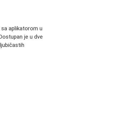
r sa aplikatorom u
 Dostupan je u dve
ljubičastih