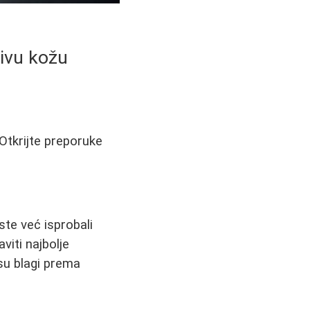
jivu kožu
Otkrijte preporuke
te već isprobali
iti najbolje
su blagi prema