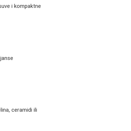
e suve i kompaktne
ijanse
na, ceramidi ili