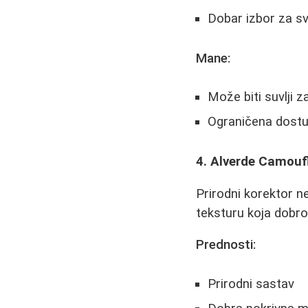
Dobar izbor za s
Mane:
Može biti suvlji 
Ograničena dostup
4. Alverde Camouf
Prirodni korektor n
teksturu koja dobro
Prednosti:
Prirodni sastav