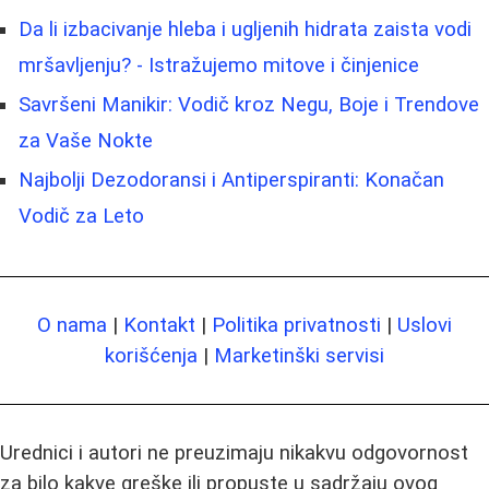
Da li izbacivanje hleba i ugljenih hidrata zaista vodi
mršavljenju? - Istražujemo mitove i činjenice
Savršeni Manikir: Vodič kroz Negu, Boje i Trendove
za Vaše Nokte
Najbolji Dezodoransi i Antiperspiranti: Konačan
Vodič za Leto
O nama
|
Kontakt
|
Politika privatnosti
|
Uslovi
korišćenja
|
Marketinški servisi
Urednici i autori ne preuzimaju nikakvu odgovornost
za bilo kakve greške ili propuste u sadržaju ovog