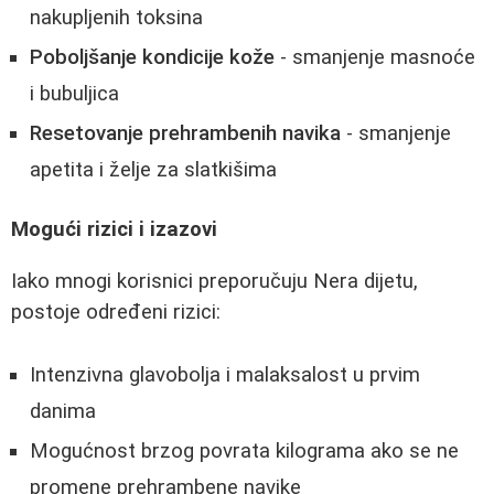
nakupljenih toksina
Poboljšanje kondicije kože
- smanjenje masnoće
i bubuljica
Resetovanje prehrambenih navika
- smanjenje
apetita i želje za slatkišima
Mogući rizici i izazovi
Iako mnogi korisnici preporučuju Nera dijetu,
postoje određeni rizici:
Intenzivna glavobolja i malaksalost u prvim
danima
Mogućnost brzog povrata kilograma ako se ne
promene prehrambene navike