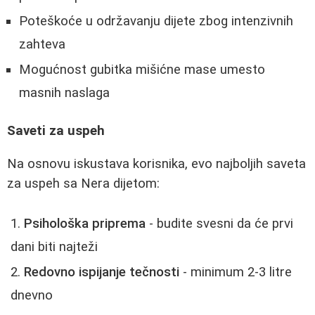
Poteškoće u održavanju dijete zbog intenzivnih
zahteva
Mogućnost gubitka mišićne mase umesto
masnih naslaga
Saveti za uspeh
Na osnovu iskustava korisnika, evo najboljih saveta
za uspeh sa Nera dijetom:
Psihološka priprema
- budite svesni da će prvi
dani biti najteži
Redovno ispijanje tečnosti
- minimum 2-3 litre
dnevno