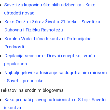
Saveti za kupovinu školskih udžbenika - Kako
uštedeti novac
Kako Održati Zdrav Život u 21. Veku - Saveti za
Duhovnu i Fizičku Ravnotežu
Koralna Voda: Lična Iskustva i Potencijalne
Prednosti
Depilacija šećerom - Drevni recept koji vraća
popularnost
Najbolji gelovi za tuširanje sa dugotrajnim mirisom
- Saveti i preporuke
Tekstovi na srodnim blogovima
Kako pronaći pravog nutricionistu u Srbiji - Saveti i
iskustva