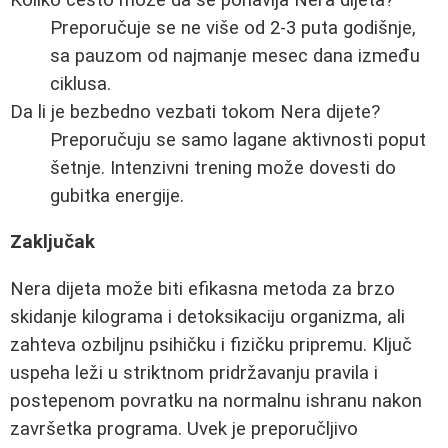
Preporučuje se ne više od 2-3 puta godišnje,
sa pauzom od najmanje mesec dana između
ciklusa.
Da li je bezbedno vezbati tokom Nera dijete?
Preporučuju se samo lagane aktivnosti poput
šetnje. Intenzivni trening može dovesti do
gubitka energije.
Zaključak
Nera dijeta može biti efikasna metoda za brzo
skidanje kilograma i detoksikaciju organizma, ali
zahteva ozbiljnu psihičku i fizičku pripremu. Ključ
uspeha leži u striktnom pridržavanju pravila i
postepenom povratku na normalnu ishranu nakon
završetka programa. Uvek je preporučljivo