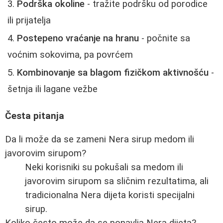
Podrška okoline
- tražite podršku od porodice
ili prijatelja
Postepeno vraćanje na hranu
- počnite sa
voćnim sokovima, pa povrćem
Kombinovanje sa blagom fizičkom aktivnošću
-
šetnja ili lagane vežbe
Česta pitanja
Da li može da se zameni Nera sirup medom ili
javorovim sirupom?
Neki korisniki su pokušali sa medom ili
javorovim sirupom sa sličnim rezultatima, ali
tradicionalna Nera dijeta koristi specijalni
sirup.
Koliko često može da se ponavlja Nera dijeta?