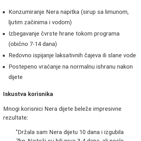
Konzumiranje Nera napitka (sirup sa limunom,
ljutim začinima i vodom)
Izbegavanje čvrste hrane tokom programa
(obično 7-14 dana)
Redovno ispijanje laksativnih čajeva ili slane vode
Postepeno vraćanje na normalnu ishranu nakon
dijete
Iskustva korisnika
Mnogi korisnici Nera dijete beleže impresivne
rezultate:
"Držala sam Nera dijetu 10 dana i izgubila