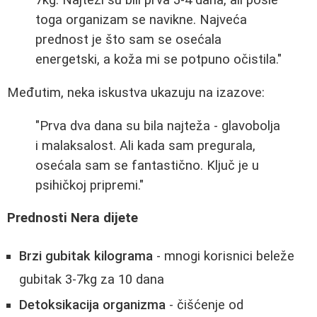
7kg. Najteži su bili prva 3-4 dana, ali posle
toga organizam se navikne. Najveća
prednost je što sam se osećala
energetski, a koža mi se potpuno očistila."
Međutim, neka iskustva ukazuju na izazove:
"Prva dva dana su bila najteža - glavobolja
i malaksalost. Ali kada sam pregurala,
osećala sam se fantastično. Ključ je u
psihičkoj pripremi."
Prednosti Nera dijete
Brzi gubitak kilograma
- mnogi korisnici beleže
gubitak 3-7kg za 10 dana
Detoksikacija organizma
- čišćenje od