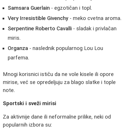
Samsara Guerlain
- egzotičan i topl.
Very Irresistible Givenchy
- meko cvetna aroma.
Serpentine Roberto Cavalli
- sladak i privlačan
miris.
Organza
- naslednik popularnog Lou Lou
parfema.
Mnogi korisnici ističu da ne vole kisele ili opore
mirise, već se opredeljuju za blago slatke i tople
note.
Sportski i sveži mirisi
Za aktivnije dane ili neformalne prilike, neki od
popularnih izbora su: