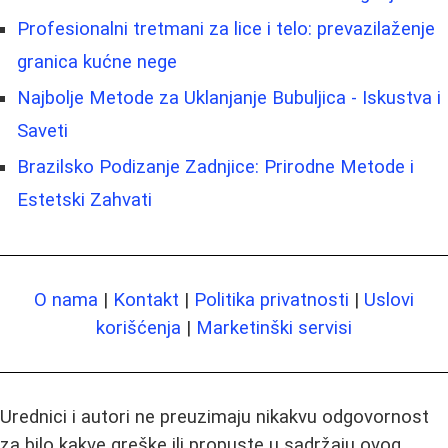
Profesionalni tretmani za lice i telo: prevazilaženje
granica kućne nege
Najbolje Metode za Uklanjanje Bubuljica - Iskustva i
Saveti
Brazilsko Podizanje Zadnjice: Prirodne Metode i
Estetski Zahvati
O nama
|
Kontakt
|
Politika privatnosti
|
Uslovi
korišćenja
|
Marketinški servisi
Urednici i autori ne preuzimaju nikakvu odgovornost
za bilo kakve greške ili propuste u sadržaju ovog