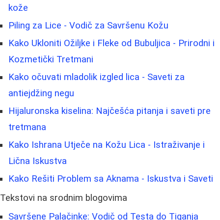
kože
Piling za Lice - Vodič za Savršenu Kožu
Kako Ukloniti Ožiljke i Fleke od Bubuljica - Prirodni i
Kozmetički Tretmani
Kako očuvati mladolik izgled lica - Saveti za
antiejdžing negu
Hijaluronska kiselina: Najčešća pitanja i saveti pre
tretmana
Kako Ishrana Utječe na Kožu Lica - Istraživanje i
Lična Iskustva
Kako Rešiti Problem sa Aknama - Iskustva i Saveti
Tekstovi na srodnim blogovima
Savršene Palačinke: Vodič od Testa do Tiganja