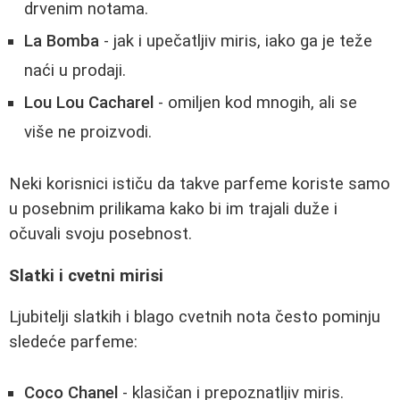
drvenim notama.
La Bomba
- jak i upečatljiv miris, iako ga je teže
naći u prodaji.
Lou Lou Cacharel
- omiljen kod mnogih, ali se
više ne proizvodi.
Neki korisnici ističu da takve parfeme koriste samo
u posebnim prilikama kako bi im trajali duže i
očuvali svoju posebnost.
Slatki i cvetni mirisi
Ljubitelji slatkih i blago cvetnih nota često pominju
sledeće parfeme:
Coco Chanel
- klasičan i prepoznatljiv miris.