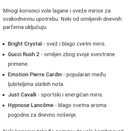
Mnogi korisnici vole lagane i sveže mirise za
svakodnevnu upotrebu. Neki od omiljenih dnevnih
parfema uključuju:
Bright Crystal
- svež i blago cvetni miris.
Gucci Rush 2
- omiljen zbog svoje svestrane
primene.
Emotion Pierre Cardin
- popularan među
ljubiteljima slatkih nota.
Just Cavalli
- sportski i energičan miris.
Hypnose Lancôme
- blago cvetna aroma
pogodna za dnevno nošenje.