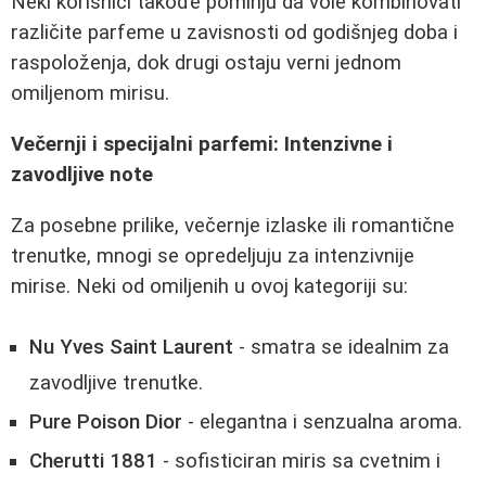
Neki korisnici takođe pominju da vole kombinovati
različite parfeme u zavisnosti od godišnjeg doba i
raspoloženja, dok drugi ostaju verni jednom
omiljenom mirisu.
Večernji i specijalni parfemi: Intenzivne i
zavodljive note
Za posebne prilike, večernje izlaske ili romantične
trenutke, mnogi se opredeljuju za intenzivnije
mirise. Neki od omiljenih u ovoj kategoriji su:
Nu Yves Saint Laurent
- smatra se idealnim za
zavodljive trenutke.
Pure Poison Dior
- elegantna i senzualna aroma.
Cherutti 1881
- sofisticiran miris sa cvetnim i