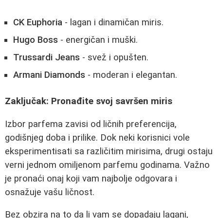
CK Euphoria
- lagan i dinamičan miris.
Hugo Boss
- energičan i muški.
Trussardi Jeans
- svež i opušten.
Armani Diamonds
- moderan i elegantan.
Zaključak: Pronađite svoj savršen miris
Izbor parfema zavisi od ličnih preferencija,
godišnjeg doba i prilike. Dok neki korisnici vole
eksperimentisati sa različitim mirisima, drugi ostaju
verni jednom omiljenom parfemu godinama. Važno
je pronaći onaj koji vam najbolje odgovara i
osnažuje vašu ličnost.
Bez obzira na to da li vam se dopadaju lagani,