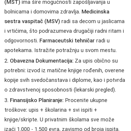
(MST)
ima šire mogućnosti zapošljavanja u
bolnicama i domovima zdravlja.
Medicinska
sestra vaspitač (MSV)
radi sa decom u jaslicama
i vrtićima, što podrazumeva drugačiji radni ritam i
odgovornosti.
Farmaceutski tehničar
radi u
apotekama. Istražite potražnju u svom mestu.
Obavezna Dokumentacija:
Za upis obično su
potrebni: izvod iz matične knjige rođenih, overene
kopije svih svedočanstava i diplome, kao i potvrda
o zdravstvenoj sposobnosti (lekarski pregled).
Finansijsko Planiranje:
Procenite ukupne
troškove: upis + školarina + svi ispiti +
knjige/skripte. U privatnim školama sve može
izaći 1.000 - 1.500 evra, zavismo od broja ispita.