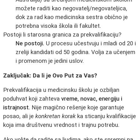
možete raditi kao negovatelj/negovateljica,
dok za rad kao medicinska sestra obično je
potrebna visoka škola ili fakultet.
Postoji li starosna granica za prekvalifikaciju?
Ne postoji.
U procesu učestvuju i mladi od 20 i
zreliji kandidati od 50 godina. Volja za učenjem
i promenom je jedini uslov.
Zaključak: Da li je Ovo Put za Vas?
Prekvalifikacija u medicinsku školu je ozbiljan
poduhvat koji zahteva
vreme, novac, energiju i
istrajnost
. Nije magično rešenje koje garantuje
posao, ali je
konkretan korak
ka sticanju kvalifikacije
koja ima društvenu vrednost i trajnu potrebu.
Ako volite da radite sa ljudima, ako ste spremni na