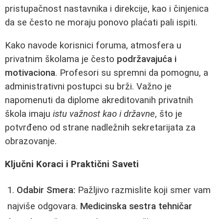
pristupačnost nastavnika i direkcije, kao i činjenica
da se često ne moraju ponovo plaćati pali ispiti.
Kako navode korisnici foruma, atmosfera u
privatnim školama je često
podržavajuća i
motivaciona
. Profesori su spremni da pomognu, a
administrativni postupci su brži. Važno je
napomenuti da diplome akreditovanih privatnih
škola imaju
istu važnost kao i državne
, što je
potvrđeno od strane nadležnih sekretarijata za
obrazovanje.
Ključni Koraci i Praktični Saveti
Odabir Smera:
Pažljivo razmislite koji smer vam
najviše odgovara.
Medicinska sestra tehničar