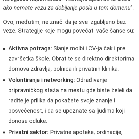
ako nemate vezu za dobijanje posla u tom domenu
".
Ovo, međutim, ne znači da je sve izgubljeno bez
veze. Strategije koje mogu povećati vaše šanse su:
Aktivna potraga:
Slanje molbi i CV-ja čak i pre
završetka škole. Obratite se direktno direktorima
domova zdravlja, bolnica ili privatnih klinika.
Volontiranje i networking:
Odrađivanje
pripravničkog staža na mestu gde biste želeli da
radite je prilika da pokažete svoje znanje i
posvećenost, i da se upoznate sa ljudima koji
donose odluke.
Privatni sektor:
Privatne apoteke, ordinacije,