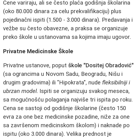
Cene variraju, ali se često plaća godišnja školarina
(oko 80.000 dinara za celu prekvalifikaciju) plus
pojedinačni ispiti (1.500 - 3.000 dinara). Predavanja i
vežbe su često obavezne, a praksa se organizuje
preko škole u ustanovama sa kojima imaju ugovor.
Privatne Medicinske Škole
Privatne ustanove, poput
škole "Dositej Obradović"
(sa ograncima u Novom Sadu, Beogradu, Nišu i
drugim gradovima) ili "Hipokrata", nude
fleksibilniji i
ubrzan model
. Ispiti se organizuju svakog meseca,
sa mogućnošću polaganja najviše tri ispita po roku.
Cena se sastoji od godišnje školarine (često 150
evra za one bez medicinske pozadine, niže za one
sa završenom medicinskom školom) i naknade po
ispitu (oko 3.000 dinara). Velika prednost je