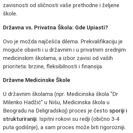
zavisnosti od sličnosti vaše prethodne i željene
škole.
Državna vs. Privatna Škola: Gde Upiasti?
Ovo je možda najčešća dilema. Prekvalifikaciju je
moguće obaviti i u državnim i u privatnim srednjim
medicinskim školama, a izbor zavisi od vaših
prioriteta: brzine, fleksibilnosti i finansija.
Državne Medicinske Škole
U državnim školama (npr. Medicinska škola "Dr
Milenko Hadžić" u Nišu, Medicinska škola u
Beogradu na Deligradskoj) proces je često
sporiji i
strukturiraniji
. Ispitni rokovi su redji (obično 3-4
puta godišnje), a sam proces može biti rigorozniji.