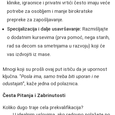
klinike, igraonice i privatni vrtići često imaju veće
potrebe za osobļjem i manje birokratske
prepreke za zapošljavanje.
Specijalizacija i dalje usavršavanje:
Razmišljajte
o dodatnim kursevima (prva pomoć, nega starih,
rad sa decom sa smetnjama u razvoju) koji će
vas izdvojiti iz mase.
Mnogi koji su prošli ovaj put ističu da je upornost
ključna. "
Posla ima, samo treba biti uporan i ne
odustajati
", kaže jedna od polaznica.
Česta Pitanja i Zabrinutosti
Koliko dugo traje cela prekvalifikacija?
U idealnim uslovima, ako redovno polažete po