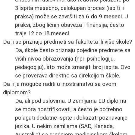
3 ispita mesečno, celokupan proces (ispiti +
praksa) može se završiti za
6 do 9 meseci
. U
praksi, zbog ličnih obaveza i finansija, često
traje 12 do 18 meseci.
Da li se priznaju predmeti sa fakulteta ili više škole?
Da, škole često priznaju pojedine predmete sa
viših nivoa obrazovanja (npr. psihologiju,
pedagogiju), što može smanjiti broj ispita. Ovo
se proverava direktno sa direkcijom škole.
Da li je moguće raditi u inostranstvu sa ovom
diplomom?
Da, ali pod uslovima. U zemljama EU diploma
se mora nostrifikovati, a često je potrebno
polagati dodatne ispite i dokazati poznavanje
jezika. U nekim zemljama (SAD, Kanada,
Australija) sa srednjom medicinskom školom