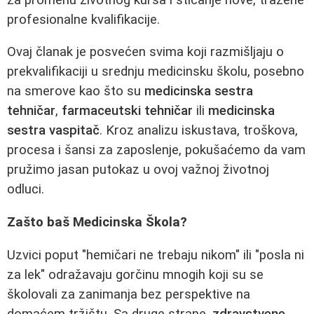
profesionalne kvalifikacije.
Ovaj članak je posvećen svima koji razmišljaju o
prekvalifikaciji u srednju medicinsku školu, posebno
na smerove kao što su
medicinska sestra
tehničar
,
farmaceutski tehničar
ili
medicinska
sestra vaspitač
. Kroz analizu iskustava, troškova,
procesa i šansi za zaposlenje, pokušaćemo da vam
pružimo jasan putokaz u ovoj važnoj životnoj
odluci.
Zašto baš Medicinska Škola?
Uzvici poput "hemičari ne trebaju nikom" ili "posla ni
za lek" odražavaju gorčinu mnogih koji su se
školovali za zanimanja bez perspektive na
domaćem tržištu. Sa druge strane,
zdravstvene