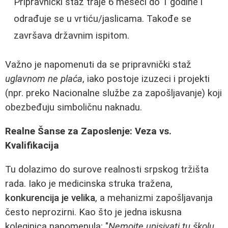
Pripravnički staž traje 6 meseci do 1 godine i
odrađuje se u vrtiću/jaslicama. Takođe se
završava državnim ispitom.
Važno je napomenuti da se pripravnički staž
uglavnom ne plaća
, iako postoje izuzeci i projekti
(npr. preko Nacionalne službe za zapošljavanje) koji
obezbeđuju simboličnu naknadu.
Realne Šanse za Zaposlenje: Veza vs.
Kvalifikacija
Tu dolazimo do surove realnosti srpskog tržišta
rada. Iako je medicinska struka tražena,
konkurencija je velika
, a mehanizmi zapošljavanja
često neprozirni. Kao što je jedna iskusna
koleginica napomenula: "
Nemojte upisivati tu školu