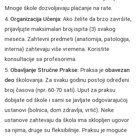
Mnoge škole dozvoljavaju plaćanje na rate.
Organizacija Učenja:
Ako želite da brzo završite,
prijavljujte maksimalan broj ispita (3) svakog
meseca. Zahtevni predmeti (anatomija, patologija,
interna) zahtevaju više vremena. Koristite
konsultacije sa profesorima.
Obavljanje Stručne Prakse:
Praksa je
obavezan
deo
školovanja. Za svaku godinu postoji određeni
broj časova (npr. 60-70 sati). Uput za praksu
dobijate od škole i sami se javljate odgovarajućoj
ustanovi (bolnica, dom zdravlja, vrtić). Neke
ustanove zahtevaju da škola ima sklopljen ugovor
sa njima, druge su fleksibilnije. Praksu je moguće