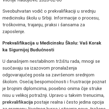
Sveobuhvatan vodič o prekvalifikaciji u srednju
medicinsku školu u Srbiji. Informacije o procesu,
troškovima, trajanju, praksi i šansama za
zaposlenje.
Prekvalifikacija u Medicinsku Školu: Vaš Korak
ka Sigurnijoj Budućnosti
U današnjem nestabilnom tržištu rada, mnogi se
suočavaju sa izazovom pronalaženja
odgovarajućeg posla sa završenom srednjom
školom. Osećaj bespomoćnosti i frustracije poznat
je brojnim diplomcima, posebno onima čije struke
nisu u velikoj potražnji. Upravo u takvim trenucima,
prekvalifikacija
postaje realna i često jedina opcija
za promenu životnog kursa i sticanje nove, tražene