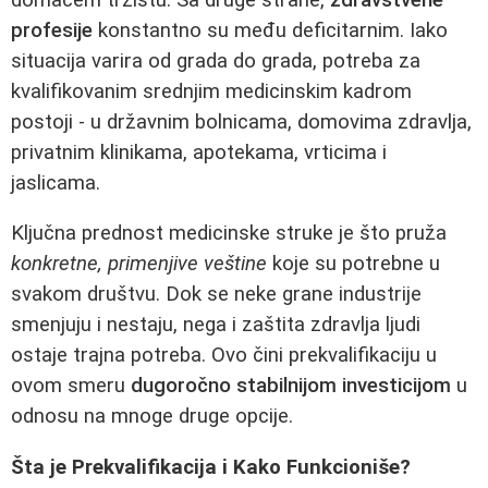
profesije
konstantno su među deficitarnim. Iako
situacija varira od grada do grada, potreba za
kvalifikovanim srednjim medicinskim kadrom
postoji - u državnim bolnicama, domovima zdravlja,
privatnim klinikama, apotekama, vrticima i
jaslicama.
Ključna prednost medicinske struke je što pruža
konkretne, primenjive veštine
koje su potrebne u
svakom društvu. Dok se neke grane industrije
smenjuju i nestaju, nega i zaštita zdravlja ljudi
ostaje trajna potreba. Ovo čini prekvalifikaciju u
ovom smeru
dugoročno stabilnijom investicijom
u
odnosu na mnoge druge opcije.
Šta je Prekvalifikacija i Kako Funkcioniše?