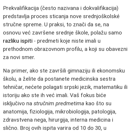
Prekvalifikacija (često nazivana i dokvalifikacija)
predstavlja proces sticanja nove srednjoškolské
stručne spreme. U praksi, to znači da se, na
osnovu već završene srednje škole, polažu samo
razliku ispiti
- predmeti koje niste imali u
prethodnom obrazovnom profilu, a koji su obavezni
za novi smer.
Na primer, ako ste završili gimnaziju ili ekonomsku
školu, a želite da postanete medicinska sestra
tehničar, nećete polagati srpski jezik, matematiku ili
istoriju ako ste ih već imali. Vaš fokus biće
isključivo na
stručnim predmetima
kao što su
anatomija, fiziologija, mikrobiologija, patologija,
zdravstvena nega, hirurgija, interna medicina i
slično. Broj ovih ispita varira od 10 do 30, u