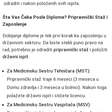
odraditi i nakon položenih svih ispita.
Šta Vas Čeka Posle Diplome? Pripravnički Staž i
Zaposlenje
Dobijanje diplome je tek prvi korak ka zaposlenju u
državnom sektoru. Da biste stekli puno pravo na
rad, potrebno je odraditi
pripravnički staž
i položiti
državni ispit
.
Za Medicinsku Sestru Tehničara (MST):
Pripravnički staž traje 6 meseci (3 meseca u
Domu zdravlja i 3 meseca u bolnici). Nakon toga
polažete državni ispit i stičete licencu.
Za Medicinsku Sestru Vaspitača (MSV):