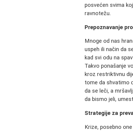
posvećen svima koji 
ravnotežu.
Prepoznavanje pr
Mnoge od nas hrana
uspeh ili način da s
kad svi odu na spav
Takvo ponašanje vod
kroz restriktivnu di
tome da shvatimo 
da se leči, a mršavl
da bismo jeli, umes
Strategije za prev
Krize, posebno one