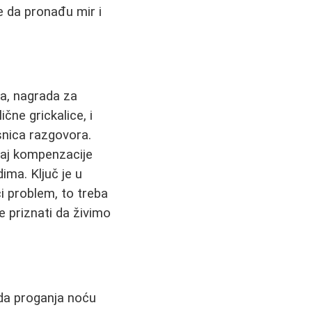
le da pronađu mir i
a, nagrada za
čne grickalice, i
esnica razgovora.
šaj kompenzacije
ima. Ključ je u
ći problem, to treba
je priznati da živimo
da proganja noću