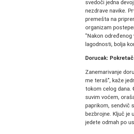
svedoči jedna devoj
nezdrave navike. Pr
premešta na priprem
organizam postepeno
"Nakon određenog v
lagodnosti, bolja k
Dorucak: Pokretač 
Zanemarivanje doru
me teraš", kaže jed
tokom celog dana.
suvim voćem, oraša
paprikom, sendvič 
bezbrojne. Ključ je
jedete odmah po ust