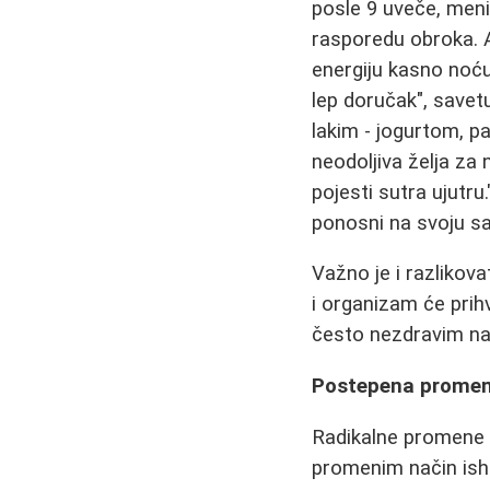
posle 9 uveče, meni
rasporedu obroka. A
energiju kasno noć
lep doručak", savetu
lakim - jogurtom, 
neodoljiva želja za 
pojesti sutra ujutru
ponosni na svoju s
Važno je i razlikova
i organizam će prihv
često nezdravim nam
Postepena promena
Radikalne promene 
promenim način ishra