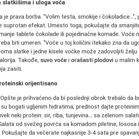
 slatkišima i uloga voća
je prava borba. "Volim testa, smokije i čokoladice...", 
e suprotan efekat. Umesto toga, pokušajte da
smanjite
 manje tablete čokolade ili pojedinačne komade. Voće m
reba biti umeren. "Voće u toj količini itekako zna da ug
eoma slatke i jedne kisele voćke može zadovoljiti želj
alorija. Takođe,
suvo voće
i
orašasti plodovi
u malim k
ja zasiti.
roteinski orijentisano
Opšte je prihvaćeno da bi poslednji obrok trebalo da 
oji su bogati ugljenim hidratima, prednost dajte proteini
ek neki protein: sir, riba, tunjevina... sa zelenom salat
Salata od svežeg povrća sa komadom piletine, lososa 
r. Pokušajte da večerate najkasnije 3-4 sata pre spavan