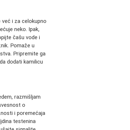
 već i za celokupno
ećuje neko. Ipak,
pijte čašu vode i
znik. Pomaže u
stva. Pripremite ga
da dodati kamilicu
edem, razmišljam
e svesnost o
znosti i poremećaja
ljdina testenina
lušajte signalite