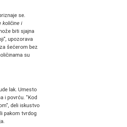
priznaje se.
 količine i
ože biti sjajna
oji", upozorava
u za šećerom bez
oličinama su
bude lak. Umesto
ma i povrću. "Kod
om", deli iskustvo
ili pakom tvrdog
ja.