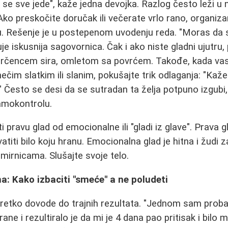
 se sve jede", kaže jedna devojka. Razlog često leži u
ko preskočite doručak ili večerate vrlo rano, organiza
u. Rešenje je u postepenom uvodenju reda. "Moras da 
je iskusnija sagovornica. Čak i ako niste gladni ujutru
parčencem sira, omletom sa povrćem. Takođe, kada v
nečim slatkim ili slanim, pokušajte trik odlaganja: "Kaž
." Često se desi da se sutradan ta želja potpuno izgubi,
amokontrolu.
ti pravu glad od emocionalne ili "gladi iz glave". Prava
atiti bilo koju hranu. Emocionalna glad je hitna i žudi z
irnicama. Slušajte svoje telo.
: Kako izbaciti "smeće" a ne poludeti
retko dovode do trajnih rezultata. "Jednom sam probal
ne i rezultiralo je da mi je 4 dana pao pritisak i bilo mi