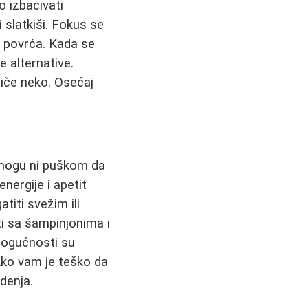
o izbacivati
 slatkiši. Fokus se
g povrća. Kada se
 alternative.
iče neko. Osećaj
 mogu ni puškom da
nergije i apetit
titi svežim ili
i sa šampinjonima i
mogućnosti su
 Ako vam je teško da
denja.