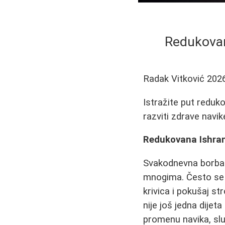
Redukovan
Radak Vitković
202
Istražite put reduk
razviti zdrave navik
Redukovana Ishran
Svakodnevna borba 
mnogima. Često se 
krivica i pokušaj st
nije još jedna dijet
promenu navika, slu