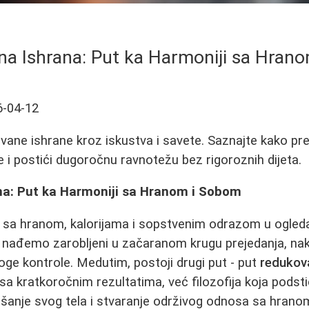
a Ishrana: Put ka Harmoniji sa Hran
6-04-12
ovane ishrane kroz iskustva i savete. Saznajte kako pre
e i postići dugoročnu ravnotežu bez rigoroznih dijeta.
a: Put ka Harmoniji sa Hranom i Sobom
sa hranom, kalorijama i sopstvenim odrazom u ogleda
nađemo zarobljeni u začaranom krugu prejedanja, nak
roge kontrole. Medutim, postoji drugi put - put
redukov
a sa kratkoročnim rezultatima, već filozofija koja pods
šanje svog tela i stvaranje održivog odnosa sa hranom