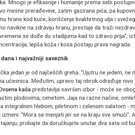
ka. Mnogo je efikasnije i humanije prema sebi postupn
vo mesne prerađevine, zatim gazirana pića, pa kupovni
u hrane kod kuće, korišćenje kvalitetnog ulja i sveže
 navikne na zdraviju hranu, prestaje da traži nezdrave
remena se dođe do stadijuma kad to zdravo prija", ist
oncentracija, lepša koža i kosa postaju prava nagrada.
dana i najvažniji saveznik
čka jedan je od najčešćih greha. "Ujutru ne jedem, ne
na učesnica. Međutim, upravo taj obrok određuje nivo e
Ovsena kaša
predstavlja savršen izbor - može se oboga
stim plodovima, cimetom. Jaja na razne načine, omlet
sa integralnim hlebom, piletinom i zelenom salatom - 
 u izmeni: "Mora se menjati jer se na kraju sve smuči".
ajanju, probajte da doručkujete unutar dva sata od bu