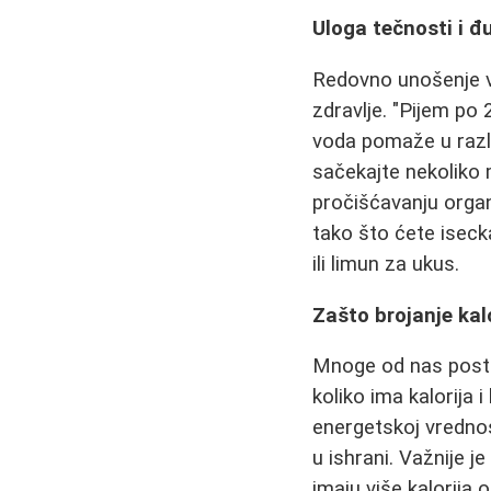
Uloga tečnosti i đ
Redovno unošenje v
zdravlje. "Pijem po 
voda pomaže u razli
sačekajte nekoliko
pročišćavanju organ
tako što ćete iseck
ili limun za ukus.
Zašto brojanje kal
Mnoge od nas posta
koliko ima kalorija 
energetskoj vredno
u ishrani. Važnije j
imaju više kalorija od