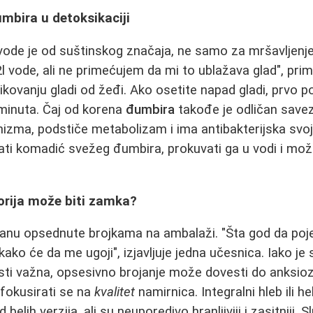
umbira u detoksikaciji
ode je od suštinskog značaja, ne samo za mršavljenje
2l vode, ali ne primećujem da mi to ublažava glad", prim
kovanju gladi od žeđi. Ako osetite napad gladi, prvo po
 minuta. Čaj od korena
đumbira
takođe je odličan save
izma, podstiče metabolizam i ima antibakterijska svoj
ati komadić svežeg đumbira, prokuvati ga u vodi i mož
orija može biti zamka?
nu opsednute brojkama na ambalaži. "Šta god da poj
i kako će da me ugoji", izjavljuje jedna učesnica. Iako j
sti važna, opsesivno brojanje može dovesti do anksio
e fokusirati se na
kvalitet
namirnica. Integralni hleb ili he
 belih verzija, ali su neuporedivo hranljiviji i zasitniji. S