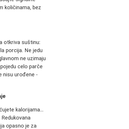
nim količinama, bez
a otkriva suštinu:
a porcija. Ne jedu
i uglavnom ne uzimaju
e pojedu celo parče
e nisu urođene -
aje
ujete kalorijama...
m. Redukovana
ija opasno je za