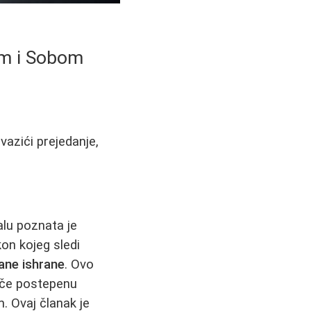
om i Sobom
vazići prejedanje,
lu poznata je
on kojeg sledi
ane ishrane
. Ovo
tiče postepenu
. Ovaj članak je