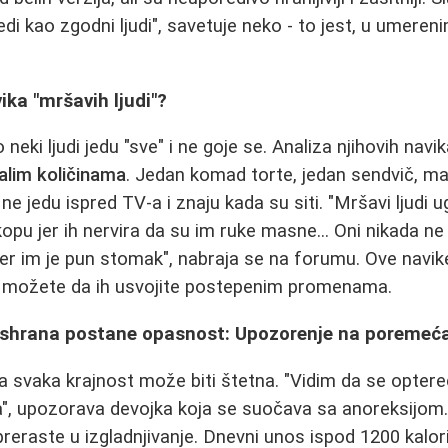
Jedi kao zgodni ljudi", savetuje neko - to jest, u umere
vika "mršavih ljudi"?
neki ljudi jedu "sve" i ne goje se. Analiza njihovih navik
alim količinama
. Jedan komad torte, jedan sendvič, mal
, ne jedu ispred TV-a i znaju kada su siti. "Mršavi ljud
kopu jer ih nervira da su im ruke masne... Oni nikada n
jer im je pun stomak", nabraja se na forumu. Ove navik
vi možete da ih usvojite postepenim promenama.
shrana postane opasnost: Upozorenje na poremeć
a svaka krajnost može biti štetna. "Vidim da se optereć
la", upozorava devojka koja se suočava sa anoreksijo
reraste u izgladnjivanje. Dnevni unos ispod 1200 kalor