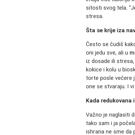
sitosti svog tela. "
stresa.
Šta se krije iza na
Često se čudiš kako 
oni jedu sve, ali u
m
iz dosade ili stresa
kokice i kolu u bios
torte posle večere 
one se stvaraju. I 
Kada redukovana i
Važno je naglasiti d
tako sam i ja poče
ishrana ne sme da p