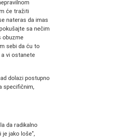
 nepravilnom
m će tražiti
se nateras da imas
, pokušajte sa nečim
as obuzme
em sebi da ću to
 a vi ostanete
 glad dolazi postupno
a specifičnim,
a da radikalno
 je jako loše",