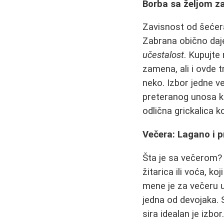
Borba sa željom za
Zavisnost od šećera 
Zabrana obično daj
učestalost
. Kupujte
zamena, ali i ovde t
neko. Izbor jedne v
preteranog unosa k
odlična grickalica ko
Večera: Lagano i p
Šta je sa večerom? 
žitarica ili voća, k
mene je za večeru uv
jedna od devojaka. 
sira idealan je izbo