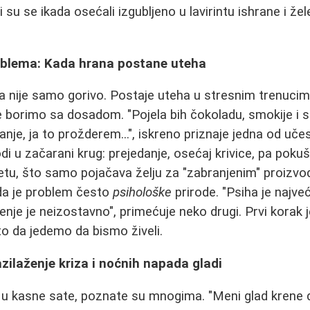
su se ikada osećali izgubljeno u lavirintu ishrane i že
oblema: Kada hrana postane uteha
 nije samo gorivo. Postaje uteha u stresnim trenucim
e borimo sa dosadom. "Pojela bih čokoladu, smokije i sli
anje, ja to prožderem...", iskreno priznaje jedna od uč
i u začarani krug: prejedanje, osećaj krivice, pa poku
jetu, što samo pojačava želju za "zabranjenim" proizvod
da je problem često
psihološke
prirode. "Psiha je najve
jenje je neizostavno", primećuje neko drugi. Prvi korak 
to da jedemo da bismo živeli.
azilaženje kriza i noćnih napada gladi
 u kasne sate, poznate su mnogima. "Meni glad krene 