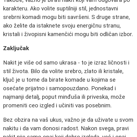
karakteru. Ako volite suptilniji stil, jednostavni
srebrni komadi mogu biti savršeni. S druge strane,
ako želite da istaknete svoju energičnu stranu,
kristali i živopisni kamenčići mogu biti odličan izbor.
Zaključak
Nakit je više od samo ukrasa - to je izraz ličnosti i
stil života. Bilo da volite srebro, zlato ili kristale,
ključ je u tome da birate komade u kojima se
osećate prijatno i samopouzdano. Ponekad i
najmanji detalj, poput minđuša ili priveska, može
promeniti ceo izgled i učiniti vas posebnim.
Bez obzira na vaš ukus, važno je da uživate u svom
nakitu i da vam donosi radost. Nakon svega, pravi
nakit nije samo onaj koji dobro izgleda, već i onaj