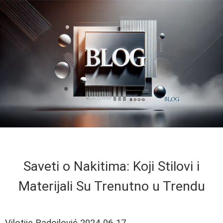
Saveti o Nakitima: Koji Stilovi i
Materijali Su Trenutno u Trendu
Vilotije Radojlović
2024-06-17