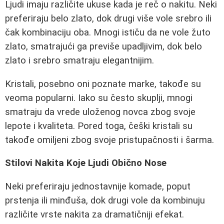
Ljudi imaju različite ukuse kada je reč o nakitu. Neki
preferiraju belo zlato, dok drugi više vole srebro ili
čak kombinaciju oba. Mnogi ističu da ne vole žuto
zlato, smatrajući ga previše upadljivim, dok belo
zlato i srebro smatraju elegantnijim.
Kristali, posebno oni poznate marke, takođe su
veoma popularni. Iako su često skuplji, mnogi
smatraju da vrede uloženog novca zbog svoje
lepote i kvaliteta. Pored toga, češki kristali su
takođe omiljeni zbog svoje pristupačnosti i šarma.
Stilovi Nakita Koje Ljudi Obično Nose
Neki preferiraju jednostavnije komade, poput
prstenja ili minđuša, dok drugi vole da kombinuju
različite vrste nakita za dramatičniji efekat.