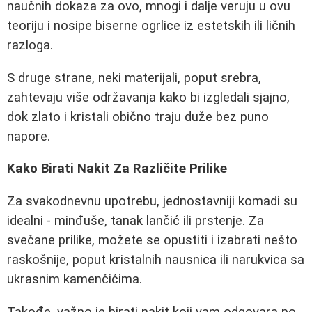
naučnih dokaza za ovo, mnogi i dalje veruju u ovu
teoriju i nosipe biserne ogrlice iz estetskih ili ličnih
razloga.
S druge strane, neki materijali, poput srebra,
zahtevaju više održavanja kako bi izgledali sjajno,
dok zlato i kristali obično traju duže bez puno
napore.
Kako Birati Nakit Za Različite Prilike
Za svakodnevnu upotrebu, jednostavniji komadi su
idealni - minđuše, tanak lančić ili prstenje. Za
svečane prilike, možete se opustiti i izabrati nešto
raskošnije, poput kristalnih nausnica ili narukvica sa
ukrasnim kamenčićima.
Takođe, važno je birati nakit koji vam odgovara po