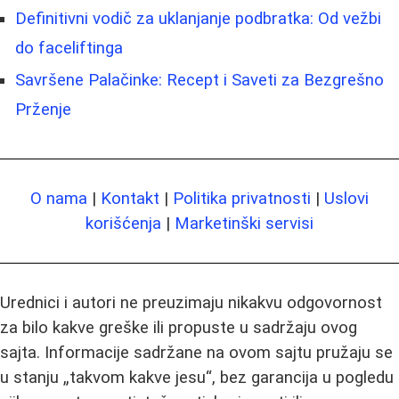
Definitivni vodič za uklanjanje podbratka: Od vežbi
do faceliftinga
Savršene Palačinke: Recept i Saveti za Bezgrešno
Prženje
O nama
|
Kontakt
|
Politika privatnosti
|
Uslovi
korišćenja
|
Marketinški servisi
Urednici i autori ne preuzimaju nikakvu odgovornost
za bilo kakve greške ili propuste u sadržaju ovog
sajta. Informacije sadržane na ovom sajtu pružaju se
u stanju „takvom kakve jesu“, bez garancija u pogledu