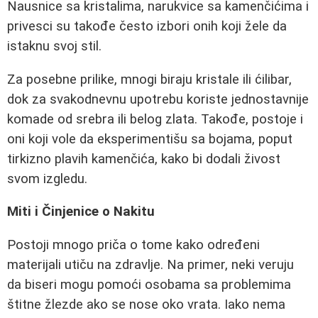
Nausnice sa kristalima, narukvice sa kamenčićima i
privesci su takođe često izbori onih koji žele da
istaknu svoj stil.
Za posebne prilike, mnogi biraju kristale ili ćilibar,
dok za svakodnevnu upotrebu koriste jednostavnije
komade od srebra ili belog zlata. Takođe, postoje i
oni koji vole da eksperimentišu sa bojama, poput
tirkizno plavih kamenčića, kako bi dodali živost
svom izgledu.
Miti i Činjenice o Nakitu
Postoji mnogo priča o tome kako određeni
materijali utiču na zdravlje. Na primer, neki veruju
da biseri mogu pomoći osobama sa problemima
štitne žlezde ako se nose oko vrata. Iako nema