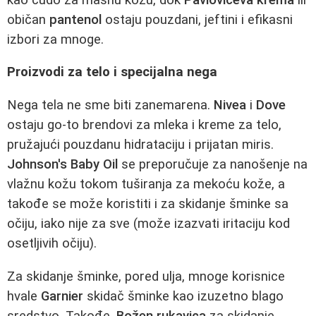
običan
pantenol
ostaju pouzdani, jeftini i efikasni
izbori za mnoge.
Proizvodi za telo i specijalna nega
Nega tela ne sme biti zanemarena.
Nivea
i
Dove
ostaju go-to brendovi za mleka i kreme za telo,
pružajući pouzdanu hidrataciju i prijatan miris.
Johnson's Baby Oil
se preporučuje za nanošenje na
vlažnu kožu tokom tuširanja za mekoću kože, a
takođe se može koristiti i za skidanje šminke sa
očiju, iako nije za sve (može izazvati iritaciju kod
osetljivih očiju).
Za skidanje šminke, pored ulja, mnoge korisnice
hvale
Garnier
skidač šminke kao izuzetno blago
sredstvo. Takođe,
Božen rukavica
za skidanje