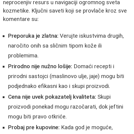
neprocenjiv resurs u navigaciji ogromnog sveta
kozmetike. Ključni saveti koji se provlače kroz sve
komentare su:
Preporuka je zlatna:
Verujte iskustvima drugih,
naročito onih sa sličnim tipom kože ili
problemima.
Prirodno nije nužno lošije:
Domaći recepti i
prirodni sastojci (maslinovo ulje, jaje) mogu biti
podjednako efikasni kao i skupi proizvodi.
Cena nije uvek pokazatelj kvaliteta:
Skupi
proizvodi ponekad mogu razočarati, dok jeftini
mogu biti pravo otkriće.
Probaj pre kupovine:
Kada god je moguće,