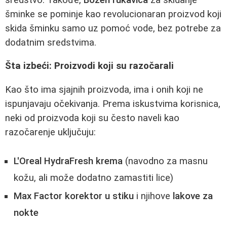
šminke se pominje kao revolucionaran proizvod koji
skida šminku samo uz pomoć vode, bez potrebe za
dodatnim sredstvima.
Šta izbeći: Proizvodi koji su razočarali
Kao što ima sjajnih proizvoda, ima i onih koji ne
ispunjavaju očekivanja. Prema iskustvima korisnica,
neki od proizvoda koji su često naveli kao
razočarenje uključuju:
L'Oreal HydraFresh krema
(navodno za masnu
kožu, ali može dodatno zamastiti lice)
Max Factor korektor u stiku
i njihove
lakove za
nokte