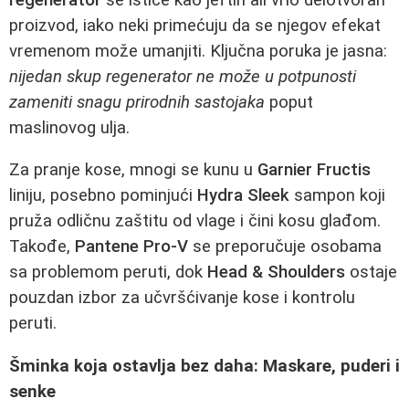
proizvod, iako neki primećuju da se njegov efekat
vremenom može umanjiti. Ključna poruka je jasna:
nijedan skup regenerator ne može u potpunosti
zameniti snagu prirodnih sastojaka
poput
maslinovog ulja.
Za pranje kose, mnogi se kunu u
Garnier Fructis
liniju, posebno pominjući
Hydra Sleek
sampon koji
pruža odličnu zaštitu od vlage i čini kosu glađom.
Takođe,
Pantene Pro-V
se preporučuje osobama
sa problemom peruti, dok
Head & Shoulders
ostaje
pouzdan izbor za učvršćivanje kose i kontrolu
peruti.
Šminka koja ostavlja bez daha: Maskare, puderi i
senke