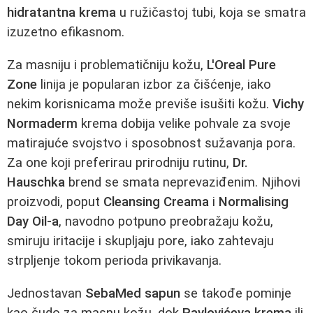
hidratantna krema
u ružičastoj tubi, koja se smatra
izuzetno efikasnom.
Za masniju i problematičniju kožu,
L'Oreal Pure
Zone
linija je popularan izbor za čišćenje, iako
nekim korisnicama može previše isušiti kožu.
Vichy
Normaderm
krema dobija velike pohvale za svoje
matirajuće svojstvo i sposobnost sužavanja pora.
Za one koji preferirau prirodniju rutinu,
Dr.
Hauschka
brend se smata neprevaziđenim. Njihovi
proizvodi, poput
Cleansing Creama
i
Normalising
Day Oil-a
, navodno potpuno preobražaju kožu,
smiruju iritacije i skupljaju pore, iako zahtevaju
strpljenje tokom perioda privikavanja.
Jednostavan
SebaMed sapun
se takođe pominje
kao čudo za masnu kožu, dok
Pavlovićeva krema
ili