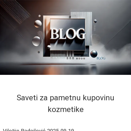
Saveti za pametnu kupovinu
kozmetike
Vilotije Radojlović
2025-09-19