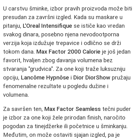
U carstvu šminke, izbor pravih proizvoda može biti
presudan za završni izgled. Kada su maskare u
pitanju,
L'Oreal Intensifique
se ističe kao vredan
svakog dinara, posebno njena nevodootporna
verzija koja izdužuje trepavice i odlično se drži
tokom dana.
Max Factor 2000 Calorie
je još jedan
favorit, hvaljen zbog davanja volumena bez
stvaranja "grudvica". Za one koji traže luksuzniju
opciju,
Lancôme Hypnôse
i
Dior DiorShow
pružaju
fenomenalne rezultate u pogledu dužine i
volumena.
Za savršen ten,
Max Factor Seamless
tečni puder
je izbor za one koji žele prirodan finish, naročito
pogodan za tinejdžerke ili početnice u šminkanju.
Međutim, on može ostaviti sjajan izgled, pa je