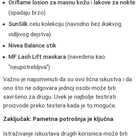
Oriflame losion za masnu kožu
i
lakove za nokte
(spadaju brzo)
SunSilk
celu kolekciju (navodno bez ikakvog
vidljivog dejstva)
Nivea Balance stik
MF Lash Lift maskara
(navedena kao
"neupotrebljiva")
Važno je napomenuti da su ovo lična iskustva i da
ono što ne odgovara jednoj osobi može biti
savršeno za drugu. Uvek je najbolje testirati
proizvode preko testera kada je to moguće.
Zaključak: Pametna potrošnja je ključna
Istraživanje iskustava drugih korisnica može biti