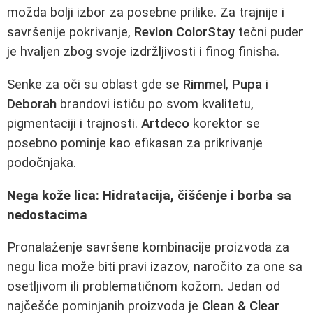
možda bolji izbor za posebne prilike. Za trajnije i
savršenije pokrivanje,
Revlon ColorStay
tečni puder
je hvaljen zbog svoje izdržljivosti i finog finisha.
Senke za oči su oblast gde se
Rimmel
,
Pupa
i
Deborah
brandovi ističu po svom kvalitetu,
pigmentaciji i trajnosti.
Artdeco
korektor se
posebno pominje kao efikasan za prikrivanje
podočnjaka.
Nega kože lica: Hidratacija, čišćenje i borbа sa
nedostacima
Pronalaženje savršene kombinacije proizvoda za
negu lica može biti pravi izazov, naročito za one sa
osetljivom ili problematičnom kožom. Jedan od
najčešće pominjanih proizvoda je
Clean & Clear