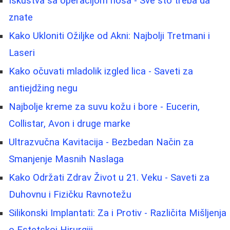
Iskustva sa operacijom nosa - Sve što treba da
znate
Kako Ukloniti Ožiljke od Akni: Najbolji Tretmani i
Laseri
Kako očuvati mladolik izgled lica - Saveti za
antiejdžing negu
Najbolje kreme za suvu kožu i bore - Eucerin,
Collistar, Avon i druge marke
Ultrazvučna Kavitacija - Bezbedan Način za
Smanjenje Masnih Naslaga
Kako Održati Zdrav Život u 21. Veku - Saveti za
Duhovnu i Fizičku Ravnotežu
Silikonski Implantati: Za i Protiv - Različita Mišljenja