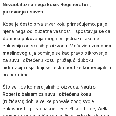
Nezaobilazna nega kose: Regeneratori,
pakovanja i saveti
Kosa je često prva stvar koju primećujemo, pa je
njena nega od izuzetne važnosti. Ispostavlja se da
domaća pakovanja
mogu biti jednako, ako ne i
efikasnija od skupih proizvoda. Mešavina
zumanca i
maslinovog ulja
pominje se kao pravo otkrovenje
za suvu i oštećenu kosu, pružajući duboku
hidrataciju i sjaj koji se teško postiže komercijalnim
preparatima.
Što se tiče komercijalnih proizvoda,
Neutro
Roberts balsam za suvu i oštećenu kosu
(ružičasti) dobija velike pohvale zbog svoje
efikasnosti i pristupačne cene. Slično tome,
Wella
regenerator
se ističe kao jeftin ali vrlo delotvoran