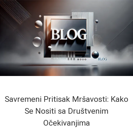
Savremeni Pritisak Mršavosti: Kako
Se Nositi sa Društvenim
Očekivanjima