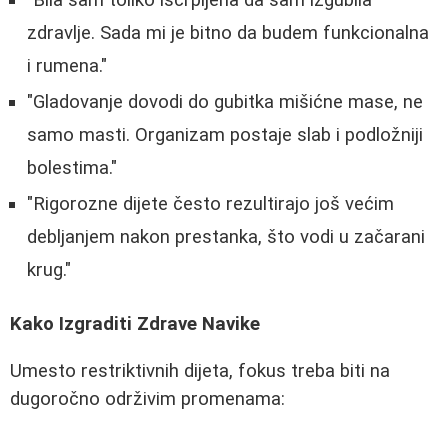
zdravlje. Sada mi je bitno da budem funkcionalna
i rumena."
"Gladovanje dovodi do gubitka mišićne mase, ne
samo masti. Organizam postaje slab i podložniji
bolestima."
"Rigorozne dijete često rezultirajo još većim
debljanjem nakon prestanka, što vodi u začarani
krug."
Kako Izgraditi Zdrave Navike
Umesto restriktivnih dijeta, fokus treba biti na
dugoročno održivim promenama: