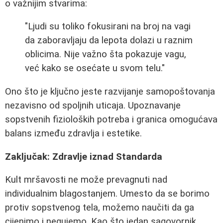
o važnijim stvarima:
"Ljudi su toliko fokusirani na broj na vagi
da zaboravljaju da lepota dolazi u raznim
oblicima. Nije važno šta pokazuje vagu,
već kako se osećate u svom telu."
Ono što je ključno jeste razvijanje samopoštovanja
nezavisno od spoljnih uticaja. Upoznavanje
sopstvenih fizioloških potreba i granica omogućava
balans između zdravlja i estetike.
Zaključak: Zdravlje iznad Standarda
Kult mršavosti ne može prevagnuti nad
individualnim blagostanjem. Umesto da se borimo
protiv sopstvenog tela, možemo naučiti da ga
cijenimo i negujemo. Kao što jedan sagovornik