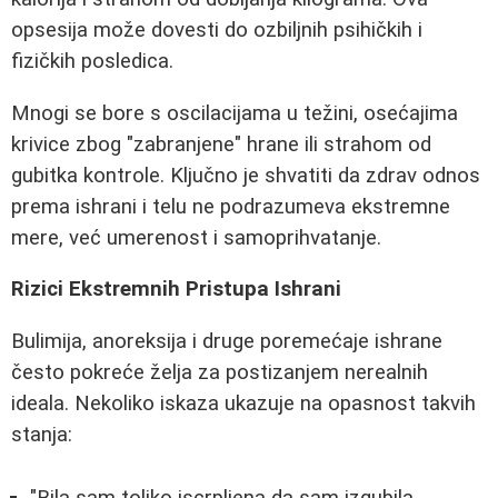
opsesija može dovesti do ozbiljnih psihičkih i
fizičkih posledica.
Mnogi se bore s oscilacijama u težini, osećajima
krivice zbog "zabranjene" hrane ili strahom od
gubitka kontrole. Ključno je shvatiti da zdrav odnos
prema ishrani i telu ne podrazumeva ekstremne
mere, već umerenost i samoprihvatanje.
Rizici Ekstremnih Pristupa Ishrani
Bulimija, anoreksija i druge poremećaje ishrane
često pokreće želja za postizanjem nerealnih
ideala. Nekoliko iskaza ukazuje na opasnost takvih
stanja:
"Bila sam toliko iscrpljena da sam izgubila