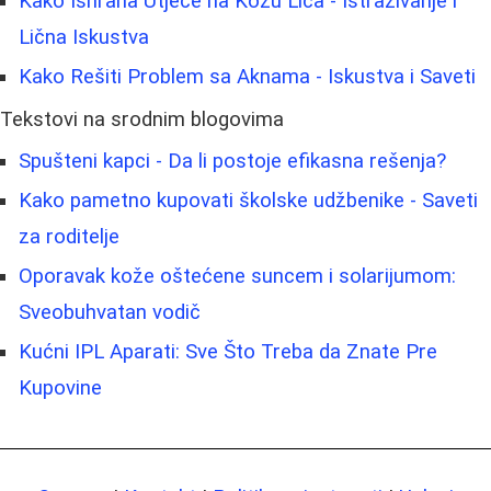
Kako Ishrana Utječe na Kožu Lica - Istraživanje i
Lična Iskustva
Kako Rešiti Problem sa Aknama - Iskustva i Saveti
Tekstovi na srodnim blogovima
Spušteni kapci - Da li postoje efikasna rešenja?
Kako pametno kupovati školske udžbenike - Saveti
za roditelje
Oporavak kože oštećene suncem i solarijumom:
Sveobuhvatan vodič
Kućni IPL Aparati: Sve Što Treba da Znate Pre
Kupovine