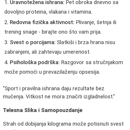
Uravnotežena ishrana:
Pet obroka dnevno sa
dovoljno proteina, vlakana i vitamina.
Redovna fizička aktivnost:
Plivanje, šetnja ili
trening snage - birajte ono što vam prija.
Svest o porcijama:
Slatkiši i brza hrana nisu
zabranjeni, ali zahtevaju umerenost.
Psihološka podrška:
Razgovor sa stručnjakom
može pomoći u prevazilaženju opsesija.
"Sport i pravilna ishrana daju rezultate bez
mučenja. Vitkost ne mora značiti izgladnelost."
Telesna Slika i Samopouzdanje
Strah od dobijanja kilograma može potisnuti svest