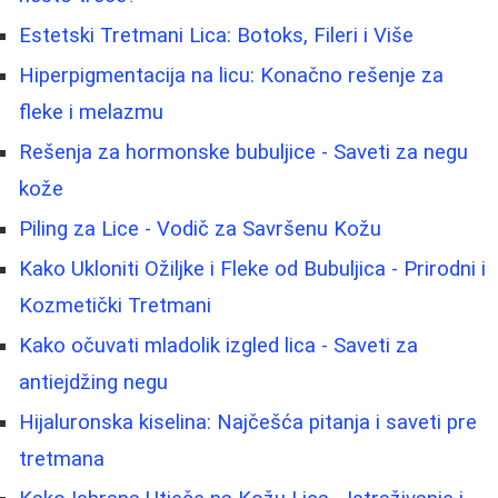
Estetski Tretmani Lica: Botoks, Fileri i Više
Hiperpigmentacija na licu: Konačno rešenje za
fleke i melazmu
Rešenja za hormonske bubuljice - Saveti za negu
kože
Piling za Lice - Vodič za Savršenu Kožu
Kako Ukloniti Ožiljke i Fleke od Bubuljica - Prirodni i
Kozmetički Tretmani
Kako očuvati mladolik izgled lica - Saveti za
antiejdžing negu
Hijaluronska kiselina: Najčešća pitanja i saveti pre
tretmana