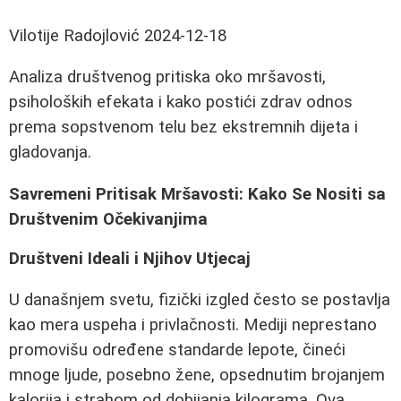
Vilotije Radojlović
2024-12-18
Analiza društvenog pritiska oko mršavosti,
psiholoških efekata i kako postići zdrav odnos
prema sopstvenom telu bez ekstremnih dijeta i
gladovanja.
Savremeni Pritisak Mršavosti: Kako Se Nositi sa
Društvenim Očekivanjima
Društveni Ideali i Njihov Utjecaj
U današnjem svetu, fizički izgled često se postavlja
kao mera uspeha i privlačnosti. Mediji neprestano
promovišu određene standarde lepote, čineći
mnoge ljude, posebno žene, opsednutim brojanjem
kalorija i strahom od dobijanja kilograma. Ova