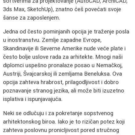
softverima za projektovanje (AutoCAD, ArchiCAD,
3ds Max, SketchUp), znatno ćeš povećati svoje
šanse za zaposlenjem.
Jedna od često pominjanih opcija je traženje posla
u inostranstvu. Zemlje zapadne Evrope,
Skandinavije ili Severne Amerike nude veće plate i
često bolje uslove rada za arhitekte. Mnogi naši
diplomci uspešno pronalaze posao u Nemačkoj,
Austriji, Švajcarskoj ili zemljama Beneluksa. Ova
opcija zahteva hrabrost, prilagodljivost i dobro
poznavanje stranog jezika, ali može biti izuzetno
isplativa i ispunjavajuća.
Neki se odlučuju i za pokretanje sopstvenog
arhitektonskog biroa. Iako je to rizičan potez koji
zahteva poslovnu pronicljivost pored stručnog