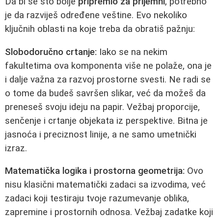
Da bi se što bolje
pripremio za prijemni
, potrebno
je da razviješ određene veštine. Evo nekoliko
ključnih oblasti na koje treba da obratiš pažnju:
Slobodoručno crtanje:
Iako se na nekim
fakultetima ova komponenta više ne polaže, ona je
i dalje važna za razvoj prostorne svesti. Ne radi se
o tome da budeš savršen slikar, već da možeš da
preneseš svoju ideju na papir. Vežbaj proporcije,
senčenje i crtanje objekata iz perspektive. Bitna je
jasnoća i preciznost linije, a ne samo umetnički
izraz.
Matematička logika i prostorna geometrija:
Ovo
nisu klasični matematički zadaci sa izvodima, već
zadaci koji testiraju tvoje razumevanje oblika,
zapremine i prostornih odnosa. Vežbaj zadatke koji