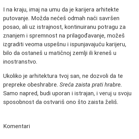
I na kraju, imaj na umu da je karijera arhitekte
putovanje. Možda nećeš odmah naći savršen
posao, ali uz istrajnost, kontinuiranu potragu za
znanjem i spremnost na prilagođavanje, možeš
izgraditi veoma uspešnu i ispunjavajuću karijeru,
bilo da ostaneš u matičnoj zemlji ili kreneš u
inostranstvo.
Ukoliko je arhitektura tvoj san, ne dozvoli da te
prepreke obeshrabre.
Sreća zaista prati hrabre.
Samo napred, budi uporan i istrajan, i veruj u svoju
sposobnost da ostvariš ono što zaista želiš.
Komentari