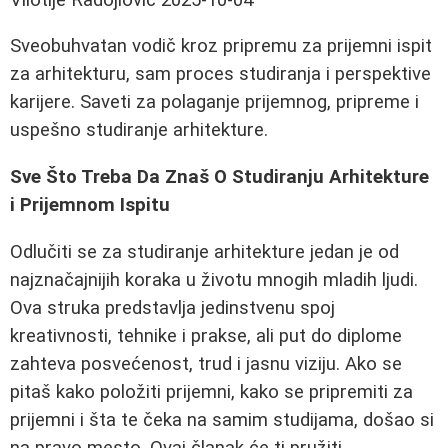
Sveobuhvatan vodič kroz pripremu za prijemni ispit
za arhitekturu, sam proces studiranja i perspektive
karijere. Saveti za polaganje prijemnog, pripreme i
uspešno studiranje arhitekture.
Sve Što Treba Da Znaš O Studiranju Arhitekture
i Prijemnom Ispitu
Odlučiti se za studiranje arhitekture jedan je od
najznačajnijih koraka u životu mnogih mladih ljudi.
Ova struka predstavlja jedinstvenu spoj
kreativnosti, tehnike i prakse, ali put do diplome
zahteva posvećenost, trud i jasnu viziju. Ako se
pitaš kako položiti prijemni, kako se pripremiti za
prijemni i šta te čeka na samim studijama, došao si
na pravo mesto. Ovaj članak će ti pružiti