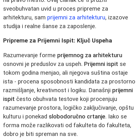
sveobuhvatan uvid u proces pripreme za
arhitekturu, sam
prijemni za arhitekturu
, izazove
studija i realne šanse za zaposlenje.
Pripreme za Prijemni Ispit: Ključ Uspeha
Razumevanje forme
prijemnog za arhitekturu
osnovni je preduslov za uspeh.
Prijemni ispit
se
tokom godina menjao, ali njegova suština ostaje
ista - procena sposobnosti kandidata za prostorno
razmišljanje, kreativnost i logiku. Današnji
prijemni
ispit
često obuhvata testove koji procenjuju
razumevanje prostora, logičko zaključivanje, opštu
kulturu i ponekad
slobodoručno crtanje
. Iako se
forma može razlikovati od fakulteta do fakulteta,
dobro je biti spreman na sve.