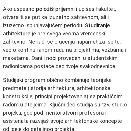
Ako uspešno
položiš prijemni
i upišeš fakultet,
otvara ti se put ka izuzetno zahtevnom, ali i
izuzetno ispunjavajućem periodu.
Studiranje
arhitekture
je pre svega veoma vremenski
zahtevno. Ne radi se o učenju napamet za ispite,
već o kontinuiranom radu na projektima, vežbama i
maketama. Dani i noći provedeni u studentskim
radionicama postaće deo tvoje svakodnevnice.
Studijski program obično kombinuje teorijske
predmete (istorija arhitekture, arhitektonske
konstrukcije, principi projektovanja) sa praktičnim
radom u ateljeima. Ključni deo studija su tzv. studio
projekti, gde pod mentorstvom profesora i
asistenata razvijaš svoje arhitektonske koncepte
od ideje do detaljnog projekta.