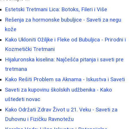
Estetski Tretmani Lica: Botoks, Fileri i Više
Rešenja za hormonske bubuljice - Saveti za negu
kože
Kako Ukloniti Ožiljke i Fleke od Bubuljica - Prirodni i
Kozmetički Tretmani
Hijaluronska kiselina: Najčešća pitanja i saveti pre
tretmana
Kako Rešiti Problem sa Aknama - Iskustva i Saveti
Saveti za kupovinu školskih udžbenika - Kako
uštedeti novac
Kako Održati Zdrav Život u 21. Veku - Saveti za
Duhovnu i Fizičku Ravnotežu