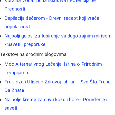
Koralna Voda: Lična Iskustva i Potencijalne
Prednosti
Depilacija šećerom - Drevni recept koji vraća
popularnost
Najbolji gelovi za tuširanje sa dugotrajnim mirisom
- Saveti i preporuke
Tekstovi na srodnim blogovima
Moć Alternativnog Lečenja: Istina o Prirodnim
Terapijama
Fruktoza i Utisci o Zdravoj Ishrani - Sve Što Treba
Da Znate
Najbolje kreme za suvu kožu i bore - Poređenje i
saveti