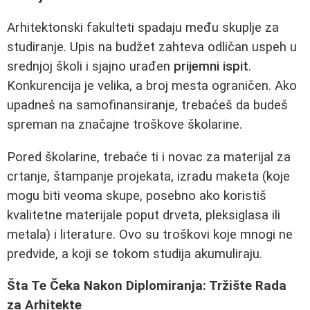
Arhitektonski fakulteti spadaju među skuplje za
studiranje. Upis na budžet zahteva odličan uspeh u
srednjoj školi i sjajno urađen
prijemni ispit
.
Konkurencija je velika, a broj mesta ograničen. Ako
upadneš na samofinansiranje, trebaćeš da budeš
spreman na značajne troškove školarine.
Pored školarine, trebaće ti i novac za materijal za
crtanje, štampanje projekata, izradu maketa (koje
mogu biti veoma skupe, posebno ako koristiš
kvalitetne materijale poput drveta, pleksiglasa ili
metala) i literature. Ovo su troškovi koje mnogi ne
predvide, a koji se tokom studija akumuliraju.
Šta Te Čeka Nakon Diplomiranja: Tržište Rada
za Arhitekte