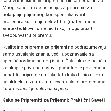
časovi kod iskusnih pripremača ili samostalni rad.
Mnogi kandidati se odlučuju za
pripreme za
polaganje prijemnog
kod specijalizovanih
profesora koji imaju celovit tim (matematičari,
arhitekte, likovni umetnici) i koji mogu pružiti
sveobuhvatnu pripremu.
Kvalitetne
pripreme za prijemni
ne podrazumevaju
samo usvajanje znanja, već i upoznavanje sa
specifičnostima samog ispita. Čak i ako se odlučiš
za skupije privatne časove, pametno je povremeno
posetiti i pripreme na fakultetu kako bi bio u toku
sa aktuelnim zahtevima i eventualnim promenama.
Informisanost je polovina uspeha.
Kako se Pripremiti za Prijemni: Praktični Saveti