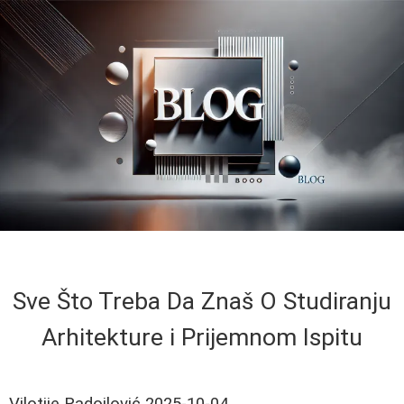
Sve Što Treba Da Znaš O Studiranju
Arhitekture i Prijemnom Ispitu
Vilotije Radojlović
2025-10-04