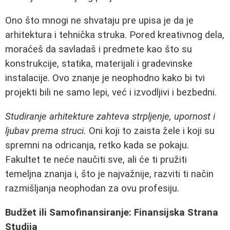
Ono što mnogi ne shvataju pre upisa je da je
arhitektura i tehnička struka. Pored kreativnog dela,
moraćeš da savladaš i predmete kao što su
konstrukcije, statika, materijali i gradevinske
instalacije. Ovo znanje je neophodno kako bi tvi
projekti bili ne samo lepi, već i izvodljivi i bezbedni.
Studiranje arhitekture zahteva strpljenje, upornost i
ljubav prema struci.
Oni koji to zaista žele i koji su
spremni na odricanja, retko kada se pokaju.
Fakultet te neće naučiti sve, ali će ti pružiti
temeljna znanja i, što je najvažnije, razviti ti način
razmišljanja neophodan za ovu profesiju.
Budžet ili Samofinansiranje: Finansijska Strana
Studija