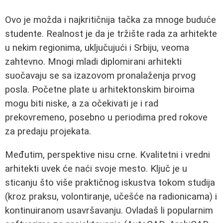
Ovo je možda i najkritičnija tačka za mnoge buduće
studente. Realnost je da je tržište rada za arhitekte
u nekim regionima, uključujući i Srbiju, veoma
zahtevno. Mnogi mladi diplomirani arhitekti
suočavaju se sa izazovom pronalaženja prvog
posla. Početne plate u arhitektonskim biroima
mogu biti niske, a za očekivati je i rad
prekovremeno, posebno u periodima pred rokove
za predaju projekata.
Međutim, perspektive nisu crne. Kvalitetni i vredni
arhitekti uvek će naći svoje mesto. Ključ je u
sticanju što više praktičnog iskustva tokom studija
(kroz praksu, volontiranje, učešće na radionicama) i
kontinuiranom usavršavanju. Ovladaš li popularnim