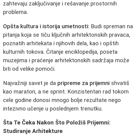
zahtevaju zaključivanje i rešavanje prostornih
problema.
Opšta kultura i istorija umetnosti:
Budi spreman na
pitanja koja se tiču ključnih arhitektonskih pravaca,
poznatih arhitekata i njihovih dela, kao i opštih
kulturnih tokova. Čitanje enciklopedija, poseta
muzejima i praćenje arhitektonskih sadržaja može
biti od velike pomoći.
Najvažniji savet je da
pripreme za prijemni
shvatiš
kao maraton, a ne sprint. Konzistentan rad tokom
cele godine donosi mnogo bolje rezultate nego
intezivno učenje u poslednjem trenutku.
Šta Te Čeka Nakon Što Položiš Prijemni:
Studiranje Arhitekture