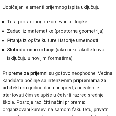
Uobičajeni elementi prijemnog ispita uključuju:
Test prostornog razumevanja i logike
Zadaci iz matematike (prostorna geometrija)
Pitanja iz opšte kulture i istorije umetnosti
Slobodoručno crtanje
(iako neki fakulteti ovo
isključuju u novijim formatima)
Pripreme za prijemni
su gotovo neophodne. Većina
kandidata počinje sa intenzivnim
pripremama za
arhitekturu
godinu dana unapred, a idealno je
startovati čim se upiše u četvrti razred srednje
škole. Postoje različiti načini pripreme:
organizovani kursevi na samom fakultetu, privatni