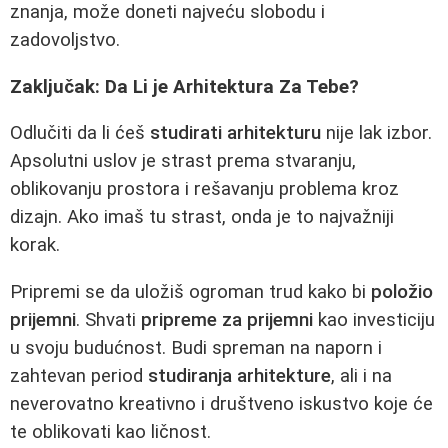
znanja, može doneti najveću slobodu i
zadovoljstvo.
Zaključak: Da Li je Arhitektura Za Tebe?
Odlučiti da li ćeš
studirati arhitekturu
nije lak izbor.
Apsolutni uslov je strast prema stvaranju,
oblikovanju prostora i rešavanju problema kroz
dizajn. Ako imaš tu strast, onda je to najvažniji
korak.
Pripremi se da uložiš ogroman trud kako bi
položio
prijemni
. Shvati
pripreme za prijemni
kao investiciju
u svoju budućnost. Budi spreman na naporn i
zahtevan period
studiranja arhitekture
, ali i na
neverovatno kreativno i društveno iskustvo koje će
te oblikovati kao ličnost.