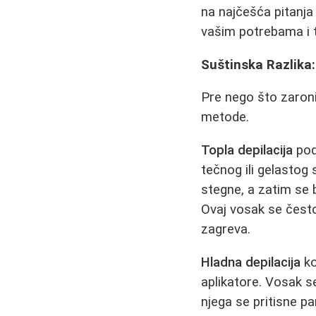
na najčešća pitanja
vašim potrebama i t
Suštinska Razlika
Pre nego što zaron
metode.
Topla depilacija
pod
tečnog ili gelastog
stegne, a zatim se 
Ovaj vosak se često 
zagreva.
Hladna depilacija
ko
aplikatore. Vosak s
njega se pritisne p