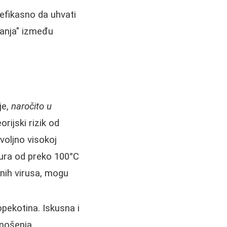
efikasno da uhvati
kanja" između
je,
naročito u
orijski rizik od
ovoljno visokoj
tura od preko 100°C
enih virusa, mogu
pekotina. Iskusna i
nošenja.