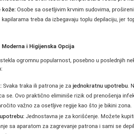
e kože:
Osobe sa osetljivim krvnim sudovima, prošire
li kapilarama treba da izbegavaju toplu depilaciju, jer 
- Moderna i Higijenska Opcija
e stekla ogromnu popularnost, posebno u poslednjih neko
:
:
Svaka traka ili patrona je za
jednokratnu upotrebu
. 
ca se. Ovo praktično eliminiše rizik od prenošenja infe
naročito važno za osetljive regije kao što je bikini zona.
 upotrebu:
Jednostavna je za korišćenje. Možete kupit
vanje sa aparatom za zagrevanje patrona i sami se depil