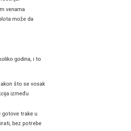
nim venama
toplota može da
liko godina, i to
Nakon što se vosak
kcija između
i gotove trake u
irati, bez potrebe