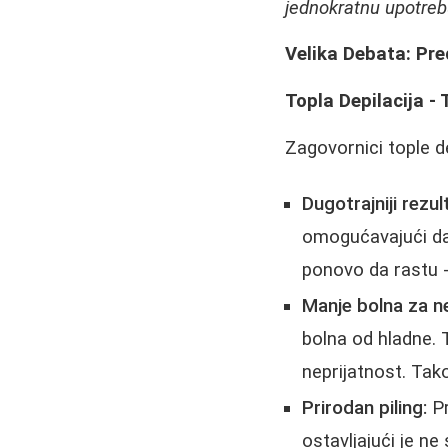
jednokratnu upotre
Velika Debata: Pr
Topla Depilacija - 
Zagovornici tople de
Dugotrajniji rezult
omogućavajući da 
ponovo da rastu - 
Manje bolna za n
bolna od hladne. 
neprijatnost. Tak
Prirodan piling:
Pr
ostavljajući je n