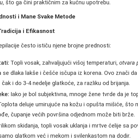
bu
, što ga čini praktičnim za kućnu upotrebu.
ednosti i Mane Svake Metode
Tradicija i Efikasnost
pilacije često ističu njene brojne prednosti:
ati:
Topli vosak, zahvaljujući višoj temperaturi,
otvara 
se dlaka lakše i češće isčupa iz korena. Ovo znači da 
čak i do 3-4 nedelje glatkoće, za razliku od brijanja.
eke:
Iako je bol subjektivna, mnoge žene tvrde da je top
Toplota deluje umirujuće na kožu i opušta mišiće, što 
ođe, čupanje većih površina odjednom može biti brže.
ilikom skidanja, topli vosak uklanja i mrtve ćelije sa p
e samo glatkom već i mekom i svilenkastom na dodir.