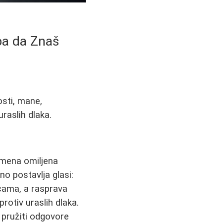
ba da Znaš
osti, mane,
raslih dlaka.
remena omiljena
o postavlja glasi:
cama, a rasprava
protiv uraslih dlaka.
 pružiti odgovore