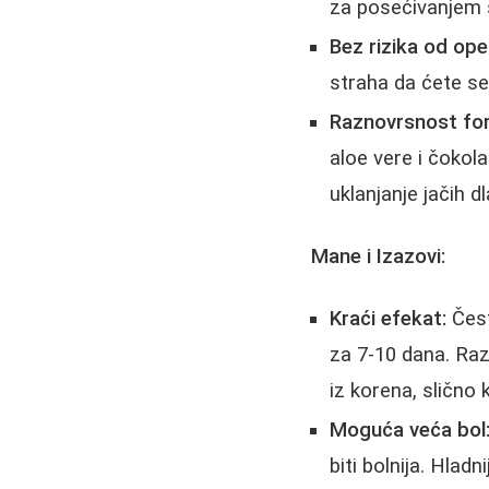
za posećivanjem 
Bez rizika od ope
straha da ćete se
Raznovrsnost fo
aloe vere i čokol
uklanjanje jačih dl
Mane i Izazovi:
Kraći efekat:
Čest
za 7-10 dana. Raz
iz korena, slično k
Moguća veća bol
biti bolnija. Hlad