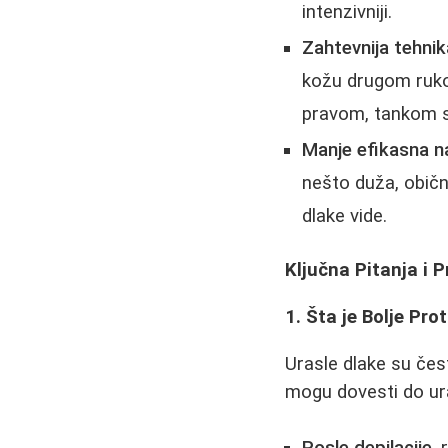
intenzivniji.
Zahtevnija tehnik
kožu drugom ruko
pravom, tankom s
Manje efikasna n
nešto duža, obič
dlake vide.
Ključna Pitanja i P
1. Šta je Bolje Pro
Urasle dlake su čes
mogu dovesti do ura