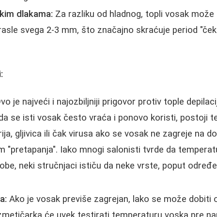
tkim dlakama:
Za razliku od hladnog, topli vosak može 
orasle svega 2-3 mm, što značajno skraćuje period "če
:
o je najveći i najozbiljniji prigovor protiv tople depilaci
da se isti vosak često vraća i ponovo koristi, postoji te
ja, gljivica ili čak virusa ako se vosak ne zagreje na d
 "pretapanja". Iako mnogi salonisti tvrde da tempera
obe, neki stručnjaci ističu da neke vrste, poput određ
a:
Ako je vosak previše zagrejan, lako se može dobiti o
zmetičarka će uvek testirati temperaturu voska pre na