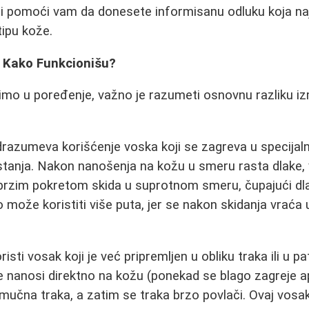
 i pomoći vam da donesete informisanu odluku koja na
ipu kože.
: Kako Funkcionišu?
imo u poređenje, važno je razumeti osnovnu razliku i
razumeva korišćenje voska koji se zagreva u specijalno
 stanja. Nakon nanošenja na kožu u smeru rasta dlake, 
brzim pokretom skida u suprotnom smeru, čupajući dla
može koristiti više puta, jer se nakon skidanja vraća u
risti vosak koji je već pripremljen u obliku traka ili u 
e nanosi direktno na kožu (ponekad se blago zagreje 
amučna traka, a zatim se traka brzo povlači. Ovaj vosa