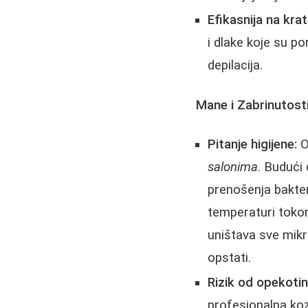
Efikasnija na kra
i dlake koje su p
depilacija.
Mane i Zabrinutosti
Pitanje higijene:
Ov
salonima
. Budući 
prenošenja bakteri
temperaturi tokom
uništava sve mikr
opstati.
Rizik od opekotin
profesionalna ko