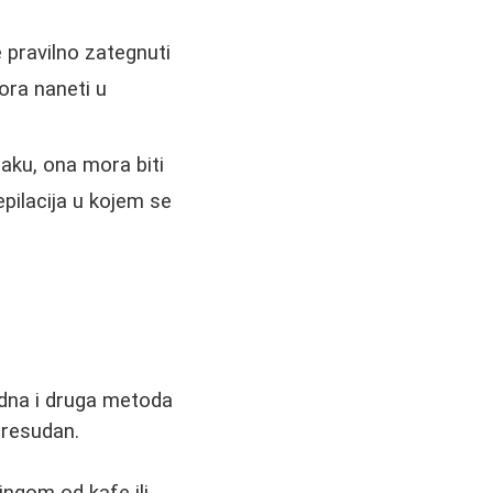
e pravilno zategnuti
ra naneti u
aku, ona mora biti
pilacija u kojem se
jedna i druga metoda
presudan.