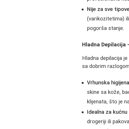
Nije za sve tipov
(varikozitetima) i
pogorša stanje.
Hladna Depilacija 
Hladna depilacija j
sa dobrim razlogom
Vrhunska higijena
skine sa kože, ba
klijenata, što je 
Idealna za kućnu
drogeriji ili pako