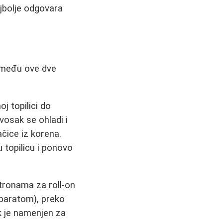
jbolje odgovara
zmeđu ove dve
j topilici do
vosak se ohladi i
čice iz korena.
 topilicu i ponovo
patronama za roll-on
aparatom), preko
k je namenjen za