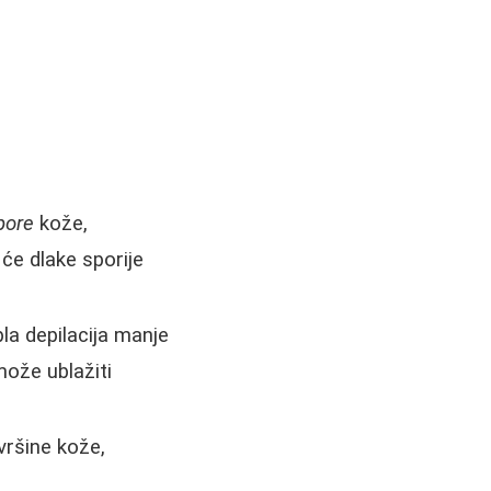
pore
kože,
će dlake sporije
la depilacija manje
može ublažiti
ovršine kože,