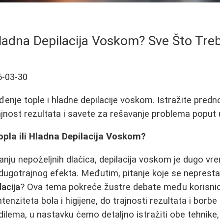
 Hladna Depilacija Voskom? Sve Što Tre
6-03-30
nje tople i hladne depilacije voskom. Istražite predn
ajnost rezultata i savete za rešavanje problema poput u
pla ili Hladna Depilacija Voskom?
janju nepoželjnih dlačica, depilacija voskom je dugo v
gotrajnog efekta. Međutim, pitanje koje se neprestan
lacija
? Ova tema pokreće žustre debate među korisni
tenziteta bola i higijene, do trajnosti rezultata i borbe 
dilema, u nastavku ćemo detaljno istražiti obe tehnike,