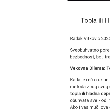
Topla ili
Radak Vitković
202
Sveobuhvatno poređe
bezbednost, bol, tr
Vekovna Dilema: To
Kada je reč o uklan
metoda zbog svog du
topla ili hladna depi
obuhvata sve - od in
Ako i vas muči ova 