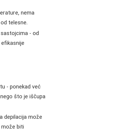
perature, nema
 od telesne.
m sastojcima - od
 efikasnije
stu - ponekad već
nego što je iščupa
a depilacija može
e može biti