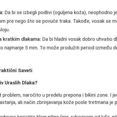
a:
Da bi se izbegli podlivi (oguljena koža), neophodno j
m pre nego što se povuče traka. Takođe, vosak se mo
loju.
a kratkim dlakama:
Da bi hladni vosak dobro uhvatio dl
no najmanje 5 mm. To može produžiti period između de
raktični Saveti
tiv Uraslih Dlaka?
t problem, naročito u predelu prepona i bikini zone. I 
stanja, ali način zbrinjavanja kože posle tretmana je 