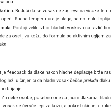
salona.
kotina:
Budući da se vosak ne zagreva na visoke tem
 opeći. Radna temperatura je blaga, samo malo toplija
rmula:
Postoji veliki izbor hladnih voskova sa različiti
ade za osetljivu kožu, do formula sa aktivnim ugljem za
aka.
 je feedback da dlake nakon hladne depilacije brže ra
log leži u činjenici da hladni vosak češće
prekida
dlaku 
ao brijanje.
:
Za neke osobe, posebno one sa jačim dlakama, hladn
niji vosak se čvršće lepi za kožu, a pokret skidanja trak